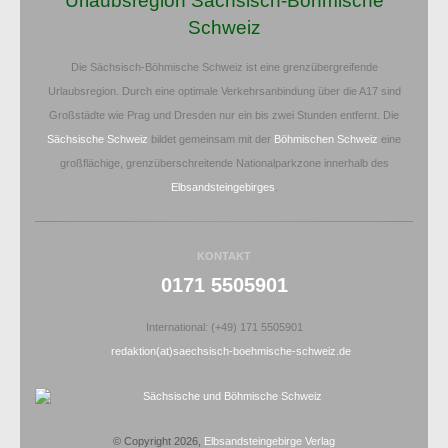
Urlaubsregion Sächsisch-Böhmische
Schweiz
Die Sächsisch-Böhmische Schweiz ist eine grenzübergreifende
Urlaubsregion. Durch eine optimale Verkehrsanbindung über die A17 sind
Großstädte wie Prag und Dresden nur ein bis zwei Stunden entfernt. Die
Sächsische Schweiz
bildet gemeinsam mit der
Böhmischen Schweiz
eine
großflächige, grenzüberschreitende Nationalparkzone innerhalb des
Elbsandsteingebirges
.
KONTAKT
0171 5505901
International: (+49) 171 5505901
redaktion(at)saechsisch-boehmische-schweiz.de
© Copyright 2026,
Elbsandsteingebirge Verlag