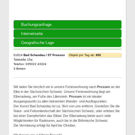
Buchungsanfrage
Internetseite
Geografische Lage
01814
Bad Schandau / ST Prossen
Objekt pro Tag ab:
60€
Talstraße 15a
Telefon: 035022 43324
3 Betten
Wir laden Sie herzlich ein in unsere Ferienwohnung nach
Prossen
an der
Elbe in der Sächsischen Schweiz. Unsere Ferienwohnung liegt am
Elberadweg, am Fuße des Lilienstein.
Prossen
ist ein idealer
Ausgangspunkt zu allen bekannten Wander- und Ausflugszielen.
Der Kurort Bad Schandau ist ca. 3km von uns entfernt. Genießen Sie die
Natur- und Felsenlandschaft der Sächsischen Schweiz, oder erleben Sie
bei einer Dampferfahrt das Elbtal. Der Elberadweg bietet auch viele
Möglichkeiten für Radtouren, auch bis in die Böhmische Schweiz.
Die Vermietung erfolgt für April bis Oktober.