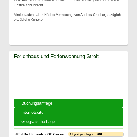
ideal. Aber auch Radtouren auf unserem Elberandweg sind bei unseren
Gästen sehr beliebt.
Mindestaufenthalt: 4 Nächte Vermietung, von April bis Oktober, zuzüglich
ortsübliche Kurtaxe
Ferienhaus und Ferienwohnung Streit
Buchungsanfrage
Internetseite
Geografische Lage
01814
Bad Schandau, OT Prossen
Objekt pro Tag ab:
60€