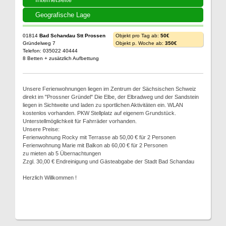
Geografische Lage
01814
Bad Schandau Stt Prossen
Objekt pro Tag ab:
50€
Gründelweg 7
Objekt p. Woche ab:
350€
Telefon: 035022 40444
8 Betten + zusätzlich Aufbettung
Unsere Ferienwohnungen liegen im Zentrum der Sächsischen Schweiz
direkt im "Prossner Gründel" Die Elbe, der Elbradweg und der Sandstein
liegen in Sichtweite und laden zu sportlichen Aktivitäten ein. WLAN
kostenlos vorhanden. PKW Stellplatz auf eigenem Grundstück.
Unterstellmöglichkeit für Fahrräder vorhanden.
Unsere Preise:
Ferienwohnung Rocky mit Terrasse ab 50,00 € für 2 Personen
Ferienwohnung Marie mit Balkon ab 60,00 € für 2 Personen
zu mieten ab 5 Übernachtungen
Zzgl. 30,00 € Endreinigung und Gästeabgabe der Stadt Bad Schandau
Herzlich Willkommen !