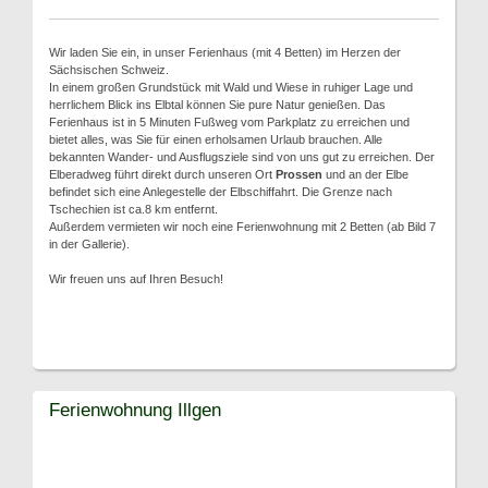
Wir laden Sie ein, in unser Ferienhaus (mit 4 Betten) im Herzen der
Sächsischen Schweiz.
In einem großen Grundstück mit Wald und Wiese in ruhiger Lage und
herrlichem Blick ins Elbtal können Sie pure Natur genießen. Das
Ferienhaus ist in 5 Minuten Fußweg vom Parkplatz zu erreichen und
bietet alles, was Sie für einen erholsamen Urlaub brauchen. Alle
bekannten Wander- und Ausflugsziele sind von uns gut zu erreichen. Der
Elberadweg führt direkt durch unseren Ort
Prossen
und an der Elbe
befindet sich eine Anlegestelle der Elbschiffahrt. Die Grenze nach
Tschechien ist ca.8 km entfernt.
Außerdem vermieten wir noch eine Ferienwohnung mit 2 Betten (ab Bild 7
in der Gallerie).
Wir freuen uns auf Ihren Besuch!
Ferienwohnung Illgen