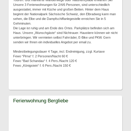
Touren. Gut markierte Wanderwege oder Naturlehrpfade erwarten Sie!
Unsere 3 Ferienwohnungen für 2/4/6 Personen, sind unterschiedlich
ausgestattet, immer mit Küche und großen Betten. Hinter dem Haus
beginnt der Nationalpark Sächsische Schweiz, den Elbradweg kann man
sehen, die Elbe und die Dampfschiffanlegestelle erreichen Sie in 5
Gehminuten.
Die Lage ist ruhig und am Ende des Ortes. Parkplätze befinden sich am
Haus. Unsere „Wunschgäste“ sind Nichtrauer. Haustiere können wir nicht
unterbringen. Wir vermieten selbst Fahrräder, E-Bike und PKW. Gern
senden wir Ihnen ein individuelles Angebot per email zu.
Mindestbelegungsdauer 4 Tage, incl. Endreinigung, zzgl. Kurtaxe
Fewo “Pirna“ f. 2 Personen/Nacht 60 €
Fewo “Bad Schandau“ f. 4 Pers./Nacht 120 €
Fewo „Königstein“ f. 6 Pers./Nacht 150 €
Ferienwohnung Bergliebe