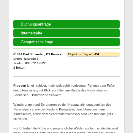
Buchungsanfrage
Internetseite
Geografische Lage
01814
Bad Schandau, OT Prossen
Objekt pro Tag ab:
45€
Untere Talstraße 5
Telefon: 035022 42522
2 Betten
Prossen
ist ein ruhiger, malerisch schön gelegener Ferienort am Fuße
des Liliensteines, mit Blick zur Elbe, am Rande des Nationalparks
Sächsisch – Böhmische Schweiz.
Wanderungen und Bergtouren zu den Hauptanziehungspunkten des
Nationalparks, wie der Festung Königstein, dem Lilienstein, dem
Kirnitzschtal, sowie dem Schrammsteinmassiv sind von hier aus gut zu
erreichen.
Für Urlauber, die Ruhe und ursprüngliche Wälder suchen, ist die Gegend