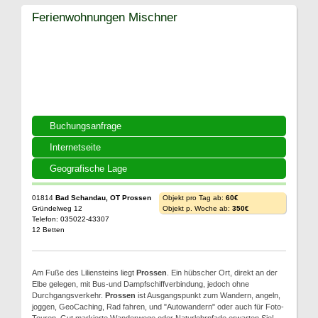
Ferienwohnungen Mischner
Buchungsanfrage
Internetseite
Geografische Lage
01814
Bad Schandau, OT Prossen
Objekt pro Tag ab:
60€
Gründelweg 12
Objekt p. Woche ab:
350€
Telefon: 035022-43307
12 Betten
Am Fuße des Liliensteins liegt
Prossen
. Ein hübscher Ort, direkt an der
Elbe gelegen, mit Bus-und Dampfschiffverbindung, jedoch ohne
Durchgangsverkehr.
Prossen
ist Ausgangspunkt zum Wandern, angeln,
joggen, GeoCaching, Rad fahren, und "Autowandern" oder auch für Foto-