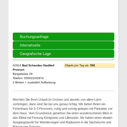
Buchungsanfrage
Internetseite
Geografische Lage
01814
Bad Schandau Stadtteil
Objekt pro Tag ab:
55€
Prossen
Bergstrasse 29
Telefon: 035022/42974
2 Betten + zusätzlich Aufbettung
Möchten Sie Ihren Urlaub im Grünen und abseits von allem Lärm
verbringen, dann sind Sie bei uns genau richtig. Wir bieten Ihnen ein
Ferienhaus für 2-3 Personen, ruhig und sonnig gelegen mit Parkplatz vor
dem Haus. Vom Grundstück genießen Sie einen wunderschönen Blick in
das Elbtal mit Festung Königstein und Lilienstein. Sie haben einen idealen
Ausgangspunkt für Wanderungen und Radtouren in die Sächsische und
Böhmische Schweiz.