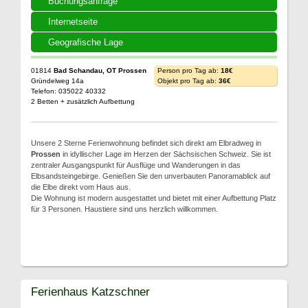
Buchungsanfrage
Internetseite
Geografische Lage
01814
Bad Schandau, OT Prossen
Person pro Tag ab:
18€
Gründelweg 14a
Objekt pro Tag ab:
36€
Telefon: 035022 40332
2 Betten + zusätzlich Aufbettung
Unsere 2 Sterne Ferienwohnung befindet sich direkt am Elbradweg in
Prossen
in idyllischer Lage im Herzen der Sächsischen Schweiz. Sie ist
zentraler Ausgangspunkt für Ausflüge und Wanderungen in das
Elbsandsteingebirge. Genießen Sie den unverbauten Panoramablick auf
die Elbe direkt vom Haus aus.
Die Wohnung ist modern ausgestattet und bietet mit einer Aufbettung Platz
für 3 Personen. Haustiere sind uns herzlich willkommen.
Ferienhaus Katzschner