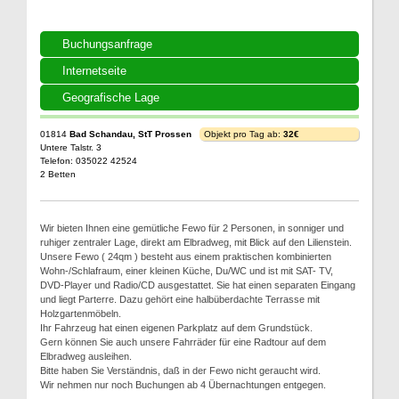
Buchungsanfrage
Internetseite
Geografische Lage
01814
Bad Schandau, StT Prossen
Objekt pro Tag ab:
32€
Untere Talstr. 3
Telefon: 035022 42524
2 Betten
Wir bieten Ihnen eine gemütliche Fewo für 2 Personen, in sonniger und
ruhiger zentraler Lage, direkt am Elbradweg, mit Blick auf den Lilienstein.
Unsere Fewo ( 24qm ) besteht aus einem praktischen kombinierten
Wohn-/Schlafraum, einer kleinen Küche, Du/WC und ist mit SAT- TV,
DVD-Player und Radio/CD ausgestattet. Sie hat einen separaten Eingang
und liegt Parterre. Dazu gehört eine halbüberdachte Terrasse mit
Holzgartenmöbeln.
Ihr Fahrzeug hat einen eigenen Parkplatz auf dem Grundstück.
Gern können Sie auch unsere Fahrräder für eine Radtour auf dem
Elbradweg ausleihen.
Bitte haben Sie Verständnis, daß in der Fewo nicht geraucht wird.
Wir nehmen nur noch Buchungen ab 4 Übernachtungen entgegen.