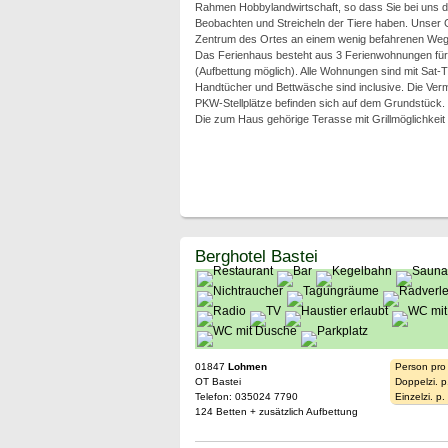
Rahmen Hobbylandwirtschaft, so dass Sie bei uns d
Beobachten und Streicheln der Tiere haben. Unser G
Zentrum des Ortes an einem wenig befahrenen Weg
Das Ferienhaus besteht aus 3 Ferienwohnungen für
(Aufbettung möglich). Alle Wohnungen sind mit Sat-T
Handtücher und Bettwäsche sind inclusive. Die Vermi
PKW-Stellplätze befinden sich auf dem Grundstück.
Die zum Haus gehörige Terasse mit Grillmöglichkeit
Berghotel Bastei
01847
Lohmen
Person pro
OT Bastei
Doppelzi. p
Telefon: 035024 7790
Einzelzi. p
124 Betten + zusätzlich Aufbettung