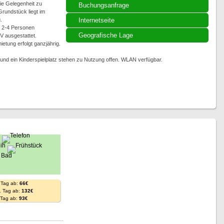
ie Gelegenheit zu
Buchungsanfrage
rundstück liegt im
.
Internetseite
 2-4 Personen
Geografische Lage
V ausgestattet.
etung erfolgt ganzjährig.
 und ein Kinderspielplatz stehen zu Nutzung offen. WLAN verfügbar.
 Tag ab:
66€
. Tag ab:
132€
. Tag ab:
93€