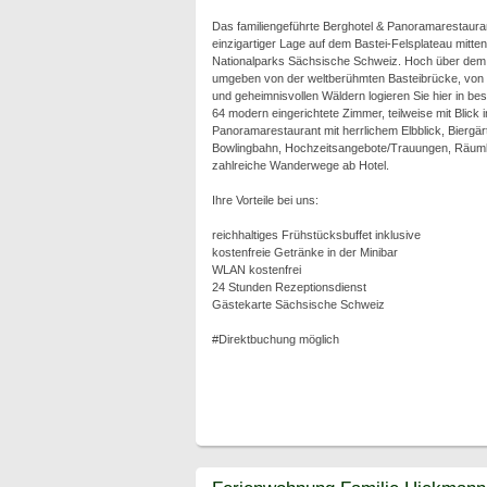
Das familiengeführte Berghotel & Panoramarestaurant
einzigartiger Lage auf dem Bastei-Felsplateau mitte
Nationalparks Sächsische Schweiz. Hoch über dem 
umgeben von der weltberühmten Basteibrücke, von p
und geheimnisvollen Wäldern logieren Sie hier in be
64 modern eingerichtete Zimmer, teilweise mit Blick i
Panoramarestaurant mit herrlichem Elbblick, Bier
Bowlingbahn, Hochzeitsangebote/Trauungen, Räumlic
zahlreiche Wanderwege ab Hotel.
Ihre Vorteile bei uns:
reichhaltiges Frühstücksbuffet inklusive
kostenfreie Getränke in der Minibar
WLAN kostenfrei
24 Stunden Rezeptionsdienst
Gästekarte Sächsische Schweiz
#Direktbuchung möglich