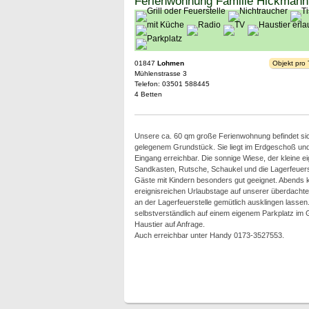
Ferienwohnung Familie Hickmann
01847
Lohmen
Objekt pro
Mühlenstrasse 3
Telefon: 03501 588445
4 Betten
Unsere ca. 60 qm große Ferienwohnung befindet sic
gelegenem Grundstück. Sie liegt im Erdgeschoß und 
Eingang erreichbar. Die sonnige Wiese, der kleine ei
Sandkasten, Rutsche, Schaukel und die Lagerfeuerst
Gäste mit Kindern besonders gut geeignet. Abends 
ereignisreichen Urlaubstage auf unserer überdachten
an der Lagerfeuerstelle gemütlich ausklingen lasse
selbstverständlich auf einem eigenem Parkplatz im
Haustier auf Anfrage.
Auch erreichbar unter Handy 0173-3527553.