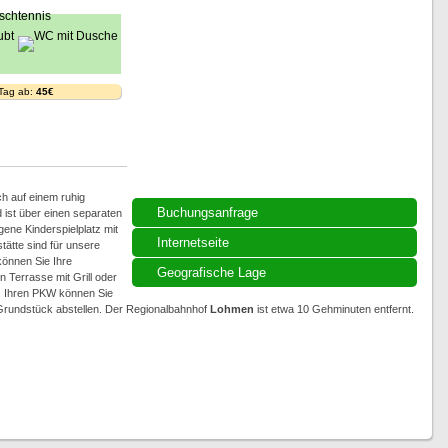
 Tag ab:
45€
h auf einem ruhig
Buchungsanfrage
ist über einen separaten
gene Kinderspielplatz mit
Internetseite
ätte sind für unsere
können Sie Ihre
Geografische Lage
 Terrasse mit Grill oder
n. Ihren PKW können Sie
 Grundstück abstellen. Der Regionalbahnhof
Lohmen
ist etwa 10 Gehminuten entfernt.