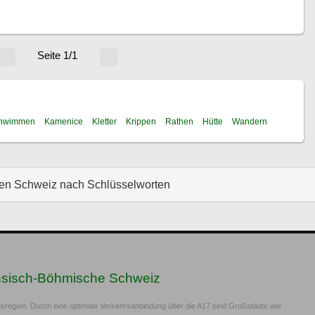
Seite 1/1
hwimmen
Kamenice
Kletter
Krippen
Rathen
Hütte
Wandern
hen Schweiz nach Schlüsselworten
hsisch-Böhmische Schweiz
sregion. Durch eine optimale Verkehrsanbindung über die A17 sind Großstädte wie