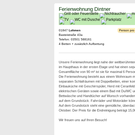
Ferienwohnung Dintner
01847
Lohmen
Person pro
Basteistraße 43a
Telefon: 03501 588161
4 Betten + zusätzlich Aufbettung
Unsere Ferienwohnung liegt nahe der weltberühmten 
im Haupthaus in der ersten Etage und hat einen sepa
Gesamtfläche von 90 m² ist sie für maximal 6 Perso
Die Ferienwohnung besteht aus einem Wohnraum mi
separaten Schlafräumen mit Doppelbetten, einer kom
Einbauküche mit Geschirrspüler, Herd mit Ceranfeld
elektrischen Geräten sowie einem Bad mit Du/WC 
Bettwäsche und Handtücher auf Wunsch vorhanden. 
auf dem Grundstück. Fahrräder und Motoräder kön
Auf dem Grundstück steht eine gemütliche, überdacht
Oktober. Der Preis für die Endreinigung beträgt 15,0
Wir freuen uns auf Ihren Besuch!