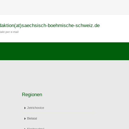
daktion(at)saechsisch-boehmische-schweiz.de
akt per e-mail
Regionen
Jetrichovice
Bielatal