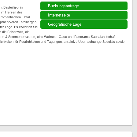
Buchungsanfrage
 Bastei liegt in
n im Herzen des
Internetseite
romantischen Elbtal,
rachtvollen Tafelbergen
Geografische Lage
ster Lage. Es erwarten Sie
n die Felsenwelt, ein
gärten & Sommerterrassen, eine Wellness-Oase und Panorama-Saunalandschaft,
hkeiten für Festlichkeiten und Tagungen, attraktive Übernachtungs-Specials sowie