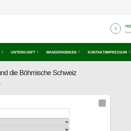
re
Kont
UNTERKUNFT
WANDERN/BIKEN
KONTAKT/IMPRESSUM
 und die Böhmische Schweiz
.