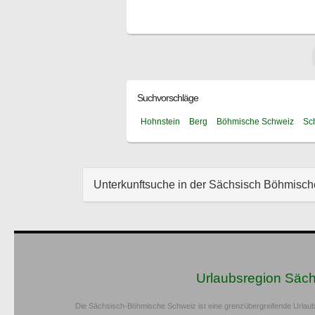
Suchvorschläge
Hohnstein
Berg
Böhmische Schweiz
Sc
Unterkunftsuche in der Sächsisch Böhmisc
Urlaubsregion Säc
Die Sächsisch-Böhmische Schweiz ist eine grenzübergreifende Urlaub