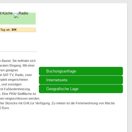
 Tag ab:
30€
Bastei. Sie befindet sich
raten Eingang. Mit einer
nen geeignet.
Buchungsanfrage
t SAT-TV, Radio, zwei
plett eingerichteten
Internetseite
, und sonstigen
Geografische Lage
und Fußbodenheizung.
Eine PKW-Stellfläche ist
nen eingeschlossen werden.
e Sitzecke mit Grill zur Verfügung. Zu mieten ist die Ferienwohnung von Mai bis
0 Euro.