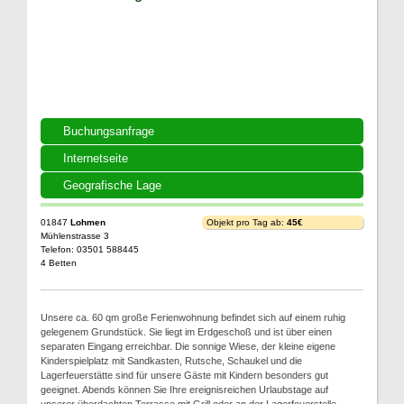
Buchungsanfrage
Internetseite
Geografische Lage
01847
Lohmen
Objekt pro Tag ab:
45€
Mühlenstrasse 3
Telefon: 03501 588445
4 Betten
Unsere ca. 60 qm große Ferienwohnung befindet sich auf einem ruhig
gelegenem Grundstück. Sie liegt im Erdgeschoß und ist über einen
separaten Eingang erreichbar. Die sonnige Wiese, der kleine eigene
Kinderspielplatz mit Sandkasten, Rutsche, Schaukel und die
Lagerfeuerstätte sind für unsere Gäste mit Kindern besonders gut
geeignet. Abends können Sie Ihre ereignisreichen Urlaubstage auf