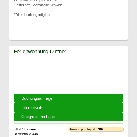
24 Stunden Rezeptionsdienst
Gästekarte Sächsische Schweiz
#Direktbuchung möglich
Ferienwohnung Dintner
Buchungsanfrage
Internetseite
Geografische Lage
01847
Lohmen
Person pro Tag ab:
30€
Basteistraße 43a