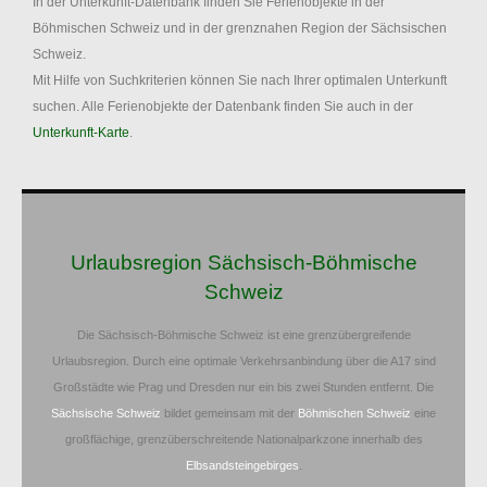
In der Unterkunft-Datenbank finden Sie Ferienobjekte in der
Böhmischen Schweiz und in der grenznahen Region der Sächsischen
Schweiz.
Mit Hilfe von Suchkriterien können Sie nach Ihrer optimalen Unterkunft
suchen. Alle Ferienobjekte der Datenbank finden Sie auch in der
Unterkunft-Karte
.
Urlaubsregion Sächsisch-Böhmische
Schweiz
Die Sächsisch-Böhmische Schweiz ist eine grenzübergreifende
Urlaubsregion. Durch eine optimale Verkehrsanbindung über die A17 sind
Großstädte wie Prag und Dresden nur ein bis zwei Stunden entfernt. Die
Sächsische Schweiz
bildet gemeinsam mit der
Böhmischen Schweiz
eine
großflächige, grenzüberschreitende Nationalparkzone innerhalb des
Elbsandsteingebirges
.