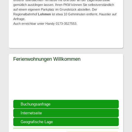
unserer überdachten Terrasse mit Grill oder an der Lagerfeuerstelle
gemütlich ausklingen lassen. Ihren PKW können Sie selbstverständlich
auf einem eigenem Parkplatz im Grundstück abstellen. Der
Regionalbahnhof
Lohmen
ist etwa 10 Gehminuten entfernt. Haustier auf
Anfrage.
Auch erreichbar unter Handy 0173-3527553.
Ferienwohnungen Willkommen
Buchungsanfrage
Internetseite
Geografische Lage