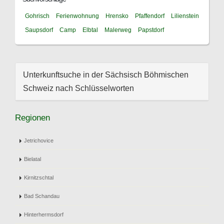
Gohrisch
Ferienwohnung
Hrensko
Pfaffendorf
Lilienstein
Saupsdorf
Camp
Elbtal
Malerweg
Papstdorf
Unterkunftsuche in der Sächsisch Böhmischen
Schweiz nach Schlüsselworten
Regionen
Jetrichovice
Bielatal
Kirnitzschtal
Bad Schandau
Hinterhermsdorf