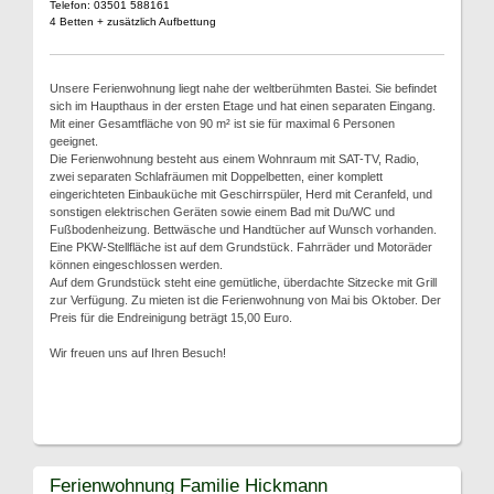
Telefon: 03501 588161
4 Betten + zusätzlich Aufbettung
Unsere Ferienwohnung liegt nahe der weltberühmten Bastei. Sie befindet
sich im Haupthaus in der ersten Etage und hat einen separaten Eingang.
Mit einer Gesamtfläche von 90 m² ist sie für maximal 6 Personen
geeignet.
Die Ferienwohnung besteht aus einem Wohnraum mit SAT-TV, Radio,
zwei separaten Schlafräumen mit Doppelbetten, einer komplett
eingerichteten Einbauküche mit Geschirrspüler, Herd mit Ceranfeld, und
sonstigen elektrischen Geräten sowie einem Bad mit Du/WC und
Fußbodenheizung. Bettwäsche und Handtücher auf Wunsch vorhanden.
Eine PKW-Stellfläche ist auf dem Grundstück. Fahrräder und Motoräder
können eingeschlossen werden.
Auf dem Grundstück steht eine gemütliche, überdachte Sitzecke mit Grill
zur Verfügung. Zu mieten ist die Ferienwohnung von Mai bis Oktober. Der
Preis für die Endreinigung beträgt 15,00 Euro.
Wir freuen uns auf Ihren Besuch!
Ferienwohnung Familie Hickmann