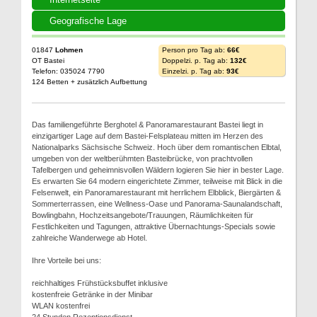
Geografische Lage
01847
Lohmen
Person pro Tag ab:
66€
OT Bastei
Doppelzi. p. Tag ab:
132€
Telefon: 035024 7790
Einzelzi. p. Tag ab:
93€
124 Betten + zusätzlich Aufbettung
Das familiengeführte Berghotel & Panoramarestaurant Bastei liegt in
einzigartiger Lage auf dem Bastei-Felsplateau mitten im Herzen des
Nationalparks Sächsische Schweiz. Hoch über dem romantischen Elbtal,
umgeben von der weltberühmten Basteibrücke, von prachtvollen
Tafelbergen und geheimnisvollen Wäldern logieren Sie hier in bester Lage.
Es erwarten Sie 64 modern eingerichtete Zimmer, teilweise mit Blick in die
Felsenwelt, ein Panoramarestaurant mit herrlichem Elbblick, Biergärten &
Sommerterrassen, eine Wellness-Oase und Panorama-Saunalandschaft,
Bowlingbahn, Hochzeitsangebote/Trauungen, Räumlichkeiten für
Festlichkeiten und Tagungen, attraktive Übernachtungs-Specials sowie
zahlreiche Wanderwege ab Hotel.
Ihre Vorteile bei uns:
reichhaltiges Frühstücksbuffet inklusive
kostenfreie Getränke in der Minibar
WLAN kostenfrei