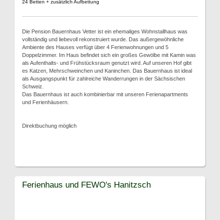
24 Betten + zusätzlich Aufbettung
Die Pension Bauernhaus Vetter ist ein ehemaliges Wohnstallhaus was
vollständig und liebevoll rekonstruiert wurde. Das außergewöhnliche
Ambiente des Hauses verfügt über 4 Ferienwohnungen und 5
Doppelzimmer. Im Haus befindet sich ein großes Gewölbe mit Kamin was
als Aufenthalts- und Frühstücksraum genutzt wird. Auf unseren Hof gibt
es Katzen, Mehrschweinchen und Kaninchen. Das Bauernhaus ist ideal
als Ausgangspunkt für zahlreiche Wanderrungen in der Sächsischen
Schweiz.
Das Bauernhaus ist auch kombinierbar mit unseren Ferienapartments
und Ferienhäusern.
Direktbuchung möglich
Ferienhaus und FEWO's Hanitzsch