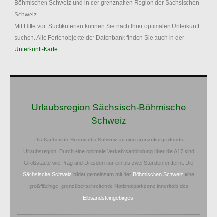
Böhmischen Schweiz und in der grenznahen Region der Sächsischen
Schweiz.
Mit Hilfe von Suchkriterien können Sie nach Ihrer optimalen Unterkunft
suchen. Alle Ferienobjekte der Datenbank finden Sie auch in der
Unterkunft-Karte
.
Urlaubsregion Sächsisch-Böhmische
Schweiz
Die Sächsisch-Böhmische Schweiz ist eine grenzübergreifende
Urlaubsregion. Durch eine optimale Verkehrsanbindung über die A17 sind
Großstädte wie Prag und Dresden nur ein bis zwei Stunden entfernt. Die
Sächsische Schweiz
bildet gemeinsam mit der
Böhmischen Schweiz
eine
großflächige, grenzüberschreitende Nationalparkzone innerhalb des
Elbsandsteingebirges
.