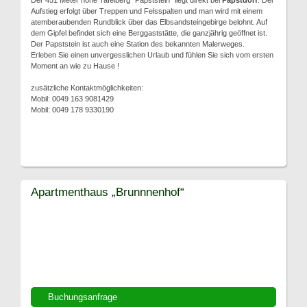
Der 451 Meter hohe Tafelberg "Papststein" liegt direkt bei
Papstdorf
. Der
Aufstieg erfolgt über Treppen und Felsspalten und man wird mit einem
atemberaubenden Rundblick über das Elbsandsteingebirge belohnt. Auf
dem Gipfel befindet sich eine Berggaststätte, die ganzjährig geöffnet ist.
Der Papststein ist auch eine Station des bekannten Malerweges.
Erleben Sie einen unvergesslichen Urlaub und fühlen Sie sich vom ersten
Moment an wie zu Hause !
zusätzliche Kontaktmöglichkeiten:
Mobil: 0049 163 9081429
Mobil: 0049 178 9330190
Apartmenthaus „Brunnnenhof“
Buchungsanfrage