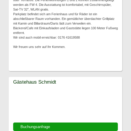
oder Terrasse. Die Ferienwohnungen 1 und 2 können zusammengelegt
werden als FW 4. Die Ausstattung ist komfortabel, mit Geschirrspüler,
Sat-TV 32", WLAN gratis.
Parkplatz befindet sich am Ferienhaus und für Räder ist ein
abschließbarer Raum vorhanden. Ein gemütlicher überdachter Grillplatz
mit Kamin und Billardraum/Darts lädt zum Verweilen ein.
Bäckerei/Cafe mit Einkaufsladen und Gaststätte liegen 100 Meter Fußweg
entfernt.
Wir sind auch mobil erreichbar: 0176 41619588
Wir freuen uns sehr auf Ihr Kommen.
Gästehaus Schmidt
Buchungsanfrage