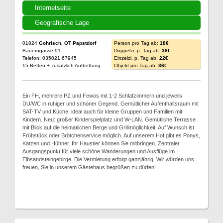
Internetseite
Geografische Lage
01824
Gohrisch, OT Papstdorf
Person pro Tag ab:
18€
Bauerngasse 91
Doppelzi. p. Tag ab:
38€
Telefon: 035021 67945
Einzelzi. p. Tag ab:
22€
15 Betten + zusätzlich Aufbettung
Objekt pro Tag ab:
36€
Ein FH, mehrere PZ und Fewos mit 1-2 Schlafzimmern und jeweils
DU/WC in ruhiger und schöner Gegend. Gemütlicher Aufenthaltsraum mit
SAT-TV und Küche, ideal auch für kleine Gruppen und Familien mit
Kindern. Neu: großer Kinderspielplatz und W-LAN. Gemütliche Terrasse
mit Blick auf die heimatlichen Berge und Grillmöglichkeit. Auf Wunsch ist
Frühstück oder Brötchenservice möglich. Auf unserem Hof gibt es Ponys,
Katzen und Hühner. Ihr Haustier können Sie mitbringen. Zentraler
Ausgangspunkt für viele schöne Wanderungen und Ausflüge im
Elbsandsteingebirge. Die Vermietung erfolgt ganzjährig. Wir würden uns
freuen, Sie in unserem Gästehaus begrüßen zu dürfen!