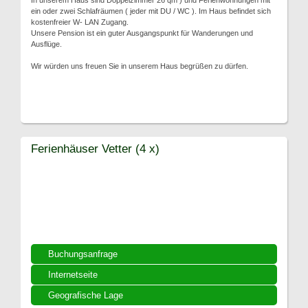
In unserem Haus sind Doppelzimmer 26 qm ) und Ferienwohnungen mit
ein oder zwei Schlafräumen ( jeder mit DU / WC ). Im Haus befindet sich
kostenfreier W- LAN Zugang.
Unsere Pension ist ein guter Ausgangspunkt für Wanderungen und
Ausflüge.
Wir würden uns freuen Sie in unserem Haus begrüßen zu dürfen.
Ferienhäuser Vetter (4 x)
Buchungsanfrage
Internetseite
Geografische Lage