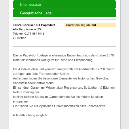
Internetseite
Geografische Lage
01824
Gohrisch OT Papstdorf
Objekt pro Tag ab:
85€
Alte Hauptstrasse 35
Telefon: 0177 8844441
23 Betten
Das in
Papstdorf
gelegene ehemalige Bauernhaus aus dem Jahre 1870
bietet ein ländliches Refugium für Ruhe und Entspannung.
Die 4 individuellen und komplett ausgestatteten Apartments für 2-8 Gäste
verfügen alle über Terrasse oder Balkon.
Außerdem finden Sie besondere Elemente wie historisches Gewölbe,
Sandstein sowie antike Möbel.
Ein schöner Garten mit Wiese, alten Rosensorten, Sträuchern & Bäumen
bietet Erholung pur.
In einer kleinen Sauna im Garten können Sie die müden Muskeln
entspannen.
Hier finden Sie ein idyllisches Urlaubsdomizil zu allen Jahreszeiten.
#Direktbuchung möglich