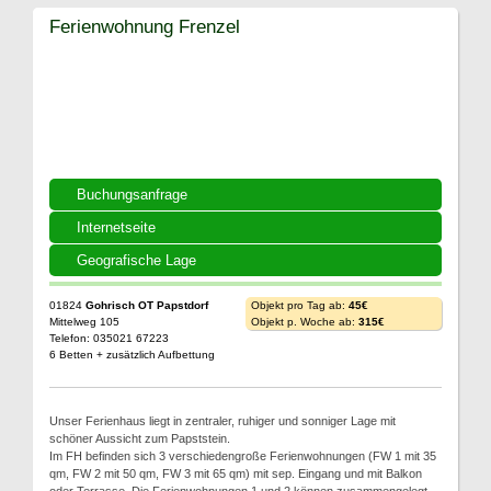
Ferienwohnung Frenzel
Buchungsanfrage
Internetseite
Geografische Lage
01824
Gohrisch OT Papstdorf
Objekt pro Tag ab:
45€
Mittelweg 105
Objekt p. Woche ab:
315€
Telefon: 035021 67223
6 Betten + zusätzlich Aufbettung
Unser Ferienhaus liegt in zentraler, ruhiger und sonniger Lage mit
schöner Aussicht zum Papststein.
Im FH befinden sich 3 verschiedengroße Ferienwohnungen (FW 1 mit 35
qm, FW 2 mit 50 qm, FW 3 mit 65 qm) mit sep. Eingang und mit Balkon