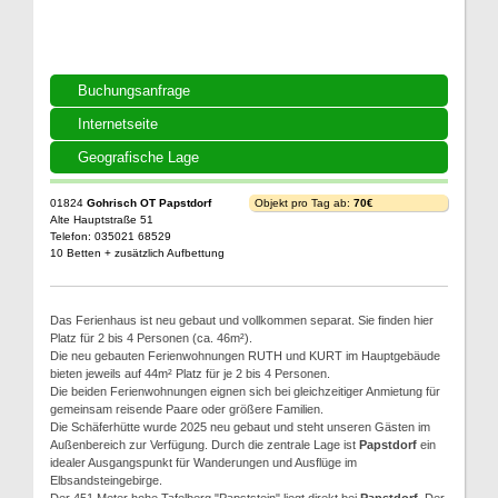
Buchungsanfrage
Internetseite
Geografische Lage
01824
Gohrisch OT Papstdorf
Objekt pro Tag ab:
70€
Alte Hauptstraße 51
Telefon: 035021 68529
10 Betten + zusätzlich Aufbettung
Das Ferienhaus ist neu gebaut und vollkommen separat. Sie finden hier
Platz für 2 bis 4 Personen (ca. 46m²).
Die neu gebauten Ferienwohnungen RUTH und KURT im Hauptgebäude
bieten jeweils auf 44m² Platz für je 2 bis 4 Personen.
Die beiden Ferienwohnungen eignen sich bei gleichzeitiger Anmietung für
gemeinsam reisende Paare oder größere Familien.
Die Schäferhütte wurde 2025 neu gebaut und steht unseren Gästen im
Außenbereich zur Verfügung. Durch die zentrale Lage ist
Papstdorf
ein
idealer Ausgangspunkt für Wanderungen und Ausflüge im
Elbsandsteingebirge.