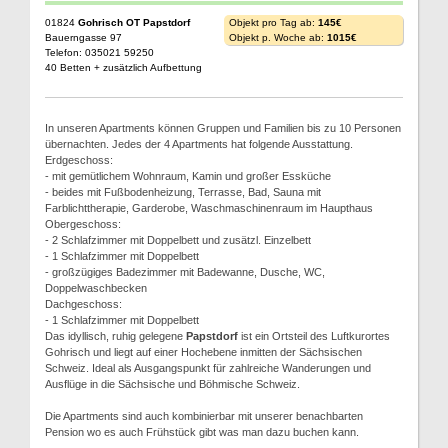
01824
Gohrisch OT Papstdorf
Objekt pro Tag ab:
145€
Bauerngasse 97
Objekt p. Woche ab:
1015€
Telefon: 035021 59250
40 Betten + zusätzlich Aufbettung
In unseren Apartments können Gruppen und Familien bis zu 10 Personen
übernachten. Jedes der 4 Apartments hat folgende Ausstattung.
Erdgeschoss:
- mit gemütlichem Wohnraum, Kamin und großer Essküche
- beides mit Fußbodenheizung, Terrasse, Bad, Sauna mit
Farblichttherapie, Garderobe, Waschmaschinenraum im Haupthaus
Obergeschoss:
- 2 Schlafzimmer mit Doppelbett und zusätzl. Einzelbett
- 1 Schlafzimmer mit Doppelbett
- großzügiges Badezimmer mit Badewanne, Dusche, WC,
Doppelwaschbecken
Dachgeschoss:
- 1 Schlafzimmer mit Doppelbett
Das idyllisch, ruhig gelegene
Papstdorf
ist ein Ortsteil des Luftkurortes
Gohrisch und liegt auf einer Hochebene inmitten der Sächsischen
Schweiz. Ideal als Ausgangspunkt für zahlreiche Wanderungen und
Ausflüge in die Sächsische und Böhmische Schweiz.
Die Apartments sind auch kombinierbar mit unserer benachbarten
Pension wo es auch Frühstück gibt was man dazu buchen kann.