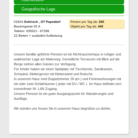
Geografische Lage
01824
Gohrisch , OT Papstdorf
Person pro Tag ab:
26€
Bauerngasse 91 A
Objekt pro Tag ab:
44€
Telefon: 035021 - 67286
22 Betten + zusätzlich Aufbettung
Unsere familiär geführte Pension ist ein Nichtraucherhaus in ruhiger und
waldreicher Lage am Malerweg. Gemütliche Terrassen mit Blick auf die
Berge stehen allen Gästen zur Verfügung.
Für Kinder haben wir einen Spielplatz mit Tischtennis, Sandkasten,
Schaukel, Klettergerüst mit Kletterwand und Rutsche.
In unserem Haus sind Doppelzimmer 26 qm ) und Ferienwohnungen mit
ein oder zwei Schlafräumen ( jeder mit DU / WC ). Im Haus befindet sich
kostenfreier W- LAN Zugang.
Unsere Pension ist ein guter Ausgangspunkt für Wanderungen und
Ausflüge.
Wir würden uns freuen Sie in unserem Haus begrüßen zu dürfen.