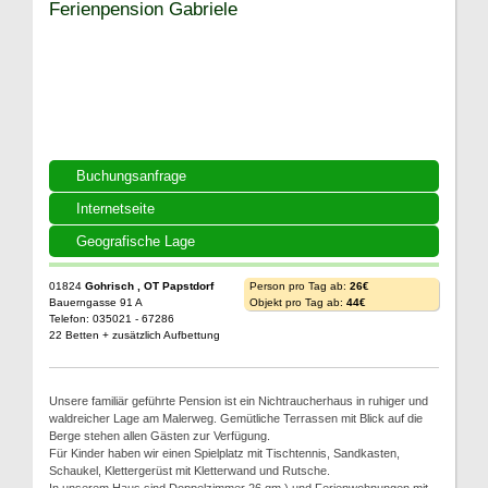
Ferienpension Gabriele
Buchungsanfrage
Internetseite
Geografische Lage
01824
Gohrisch , OT Papstdorf
Person pro Tag ab:
26€
Bauerngasse 91 A
Objekt pro Tag ab:
44€
Telefon: 035021 - 67286
22 Betten + zusätzlich Aufbettung
Unsere familiär geführte Pension ist ein Nichtraucherhaus in ruhiger und
waldreicher Lage am Malerweg. Gemütliche Terrassen mit Blick auf die
Berge stehen allen Gästen zur Verfügung.
Für Kinder haben wir einen Spielplatz mit Tischtennis, Sandkasten,
Schaukel, Klettergerüst mit Kletterwand und Rutsche.