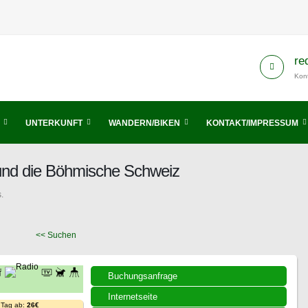
re
Kont
UNTERKUNFT
WANDERN/BIKEN
KONTAKT/IMPRESSUM
 und die Böhmische Schweiz
.
<< Suchen
Buchungsanfrage
Internetseite
 Tag ab:
26€