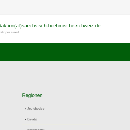
daktion(at)saechsisch-boehmische-schweiz.de
akt per e-mail
Regionen
Jetrichovice
Bielatal