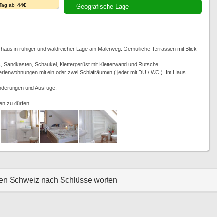
 Tag ab:
44€
Geografische Lage
erhaus in ruhiger und waldreicher Lage am Malerweg. Gemütliche Terrassen mit Blick
is, Sandkasten, Schaukel, Klettergerüst mit Kletterwand und Rutsche.
ienwohnungen mit ein oder zwei Schlafräumen ( jeder mit DU / WC ). Im Haus
nderungen und Ausflüge.
en zu dürfen.
hen Schweiz nach Schlüsselworten