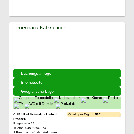
Ferienhaus Katzschner
Buchungsanfrage
Internetseite
Geografische Lage
01814
Bad Schandau Stadtteil
Objekt pro Tag ab:
55€
Prossen
Bergstrasse 29
Telefon: 035022/42974
2 Betten + zusätzlich Aufbettung