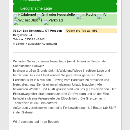
Geografische Lage
01814
Bad Schandau, OT Prossen
Objekt pro Tag ab:
80€
Bergstraße 24
Telefon: 035022 43343
4 Betten + zusätzlich Aufbettung
Wir laden Sie ein, in unser Ferienhaus (mit 4 Betten) im Herzen der
Sächsischen Schweiz.
In einem großen Grundstück mit Wald und Wiese in ruhiger Lage und
herrlichem Blick ins Elbtal können Sie pure Natur genießen. Das
Ferienhaus ist in 5 Minuten Fußweg vom Parkplatz zu erreichen und
bietet alles, was Sie für einen erholsamen Urlaub brauchen. Alle
bekannten Wander- und Ausflugsziele sind von uns gut zu erreichen. Der
Elberadweg führt direkt durch unseren Ort
Prossen
und an der Elbe
befindet sich eine Anlegestelle der Elbschiffahrt. Die Grenze nach
Tschechien ist ca.8 km entfernt.
Außerdem vermieten wir noch eine Ferienwohnung mit 2 Betten (ab Bild 7
in der Gallerie).
Wir freuen uns auf Ihren Besuch!