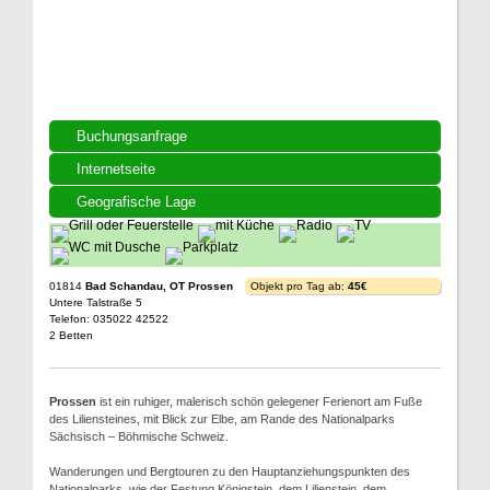
Buchungsanfrage
Internetseite
Geografische Lage
01814
Bad Schandau, OT Prossen
Objekt pro Tag ab:
45€
Untere Talstraße 5
Telefon: 035022 42522
2 Betten
Prossen
ist ein ruhiger, malerisch schön gelegener Ferienort am Fuße
des Liliensteines, mit Blick zur Elbe, am Rande des Nationalparks
Sächsisch – Böhmische Schweiz.
Wanderungen und Bergtouren zu den Hauptanziehungspunkten des
Nationalparks, wie der Festung Königstein, dem Lilienstein, dem