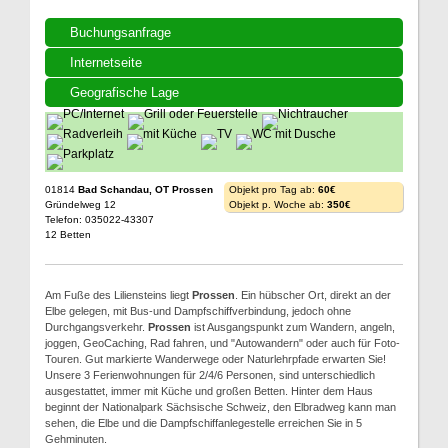
Buchungsanfrage
Internetseite
Geografische Lage
01814
Bad Schandau, OT Prossen
Objekt pro Tag ab:
60€
Gründelweg 12
Objekt p. Woche ab:
350€
Telefon: 035022-43307
12 Betten
Am Fuße des Liliensteins liegt
Prossen
. Ein hübscher Ort, direkt an der
Elbe gelegen, mit Bus-und Dampfschiffverbindung, jedoch ohne
Durchgangsverkehr.
Prossen
ist Ausgangspunkt zum Wandern, angeln,
joggen, GeoCaching, Rad fahren, und "Autowandern" oder auch für Foto-
Touren. Gut markierte Wanderwege oder Naturlehrpfade erwarten Sie!
Unsere 3 Ferienwohnungen für 2/4/6 Personen, sind unterschiedlich
ausgestattet, immer mit Küche und großen Betten. Hinter dem Haus
beginnt der Nationalpark Sächsische Schweiz, den Elbradweg kann man
sehen, die Elbe und die Dampfschiffanlegestelle erreichen Sie in 5
Gehminuten.