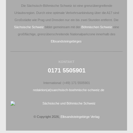
Die Sächsisch-Böhmische Schweiz ist eine grenzübergreifende
Urlaubsregion. Durch eine optimale Verkehrsanbindung über die A17 sind
Großstädte wie Prag und Dresden nur ein bis zwei Stunden entfernt. Die
Sächsische Schweiz
bildet gemeinsam mit der
Böhmischen Schweiz
eine
großflächige, grenzüberschreitende Nationalparkzone innerhalb des
Elbsandsteingebirges
.
KONTAKT
0171 5505901
International: (+49) 171 5505901
redaktion(at)saechsisch-boehmische-schweiz.de
© Copyright 2026,
Elbsandsteingebirge Verlag