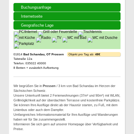
Buchungsanfrage
Internetseite
Geografische Lage
01814
Bad Schandau, OT Prossen
Objekt pro Tag ab:
48€
Talstraße 12a
Telefon: 035022 40000
8 Betten + zusätzlich Aufbettung
Wir begrüßen Sie in
Prossen
/ 3 km von Bad Schandau im Herzen der
Sächsischen Schweiz.
Unsere Unterkunft bietet 2 Ferienwohnungen (37m² und 90m²) mit WLAN,
Grillmöglichkeit auf der überdachten Terrasse und kostenfreie Parkplätze.
Sie können Ihre Ausflüge direkt ab der Haustür starten, zu Fuß, mit dem
Linienbus oder auch dem Dampfer.
Umfangreiches Informationsmaterial für Ihre Ausflüge und Wanderungen
haben wir für Sie zusammengestellt.
Informieren Sie sich gern auf unserer Homepage über Verfügbarkeit und
Preise.