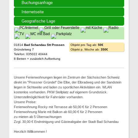
Buchungsanfrage
Internetseite
Geografische Lage
01814
Bad Schandau Stt Prossen
Objekt pro Tag ab:
50€
Gründelweg 7
Objekt p. Woche ab:
350€
Telefon: 035022 40444
8 Betten + zusätzlich Aufbettung
Unsere Ferienwohnungen liegen im Zentrum der Sächsischen Schweiz
direkt im "Prossner Gründel" Die Elbe, der Elbradweg und der Sandstein
liegen in Sichtweite und laden zu sportlichen Aktivitäten ein. WLAN
kostenlos vorhanden. PKW Stellplatz auf eigenem Grundstück.
Unterstellmöglichkeit für Fahrräder vorhanden.
Unsere Preise:
Ferienwohnung Rocky mit Terrasse ab 50,00 € für 2 Personen
Ferienwohnung Marie mit Balkon ab 60,00 € für 2 Personen
zu mieten ab 5 Übernachtungen
Zzgl. 30,00 € Endreinigung und Gästeabgabe der Stadt Bad Schandau
Herzlich Willkommen !