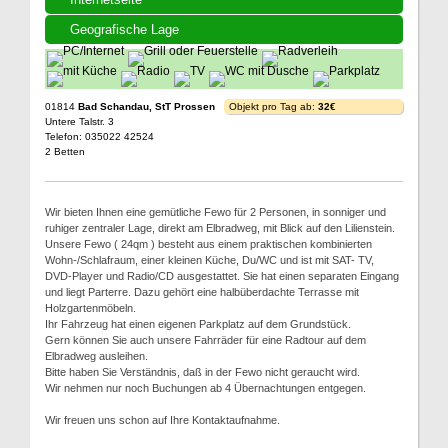
Geografische Lage
01814
Bad Schandau, StT Prossen
Objekt pro Tag ab:
32€
Untere Talstr. 3
Telefon: 035022 42524
2 Betten
Wir bieten Ihnen eine gemütliche Fewo für 2 Personen, in sonniger und
ruhiger zentraler Lage, direkt am Elbradweg, mit Blick auf den Lilienstein.
Unsere Fewo ( 24qm ) besteht aus einem praktischen kombinierten
Wohn-/Schlafraum, einer kleinen Küche, Du/WC und ist mit SAT- TV,
DVD-Player und Radio/CD ausgestattet. Sie hat einen separaten Eingang
und liegt Parterre. Dazu gehört eine halbüberdachte Terrasse mit
Holzgartenmöbeln.
Ihr Fahrzeug hat einen eigenen Parkplatz auf dem Grundstück.
Gern können Sie auch unsere Fahrräder für eine Radtour auf dem
Elbradweg ausleihen.
Bitte haben Sie Verständnis, daß in der Fewo nicht geraucht wird.
Wir nehmen nur noch Buchungen ab 4 Übernachtungen entgegen.
Wir freuen uns schon auf Ihre Kontaktaufnahme.