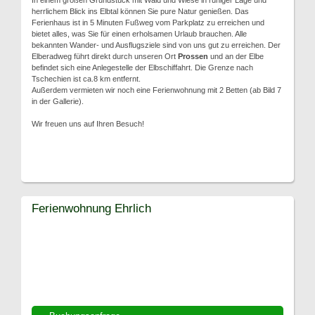
In einem großen Grundstück mit Wald und Wiese in ruhiger Lage und
herrlichem Blick ins Elbtal können Sie pure Natur genießen. Das
Ferienhaus ist in 5 Minuten Fußweg vom Parkplatz zu erreichen und
bietet alles, was Sie für einen erholsamen Urlaub brauchen. Alle
bekannten Wander- und Ausflugsziele sind von uns gut zu erreichen. Der
Elberadweg führt direkt durch unseren Ort
Prossen
und an der Elbe
befindet sich eine Anlegestelle der Elbschiffahrt. Die Grenze nach
Tschechien ist ca.8 km entfernt.
Außerdem vermieten wir noch eine Ferienwohnung mit 2 Betten (ab Bild 7
in der Gallerie).
Wir freuen uns auf Ihren Besuch!
Ferienwohnung Ehrlich