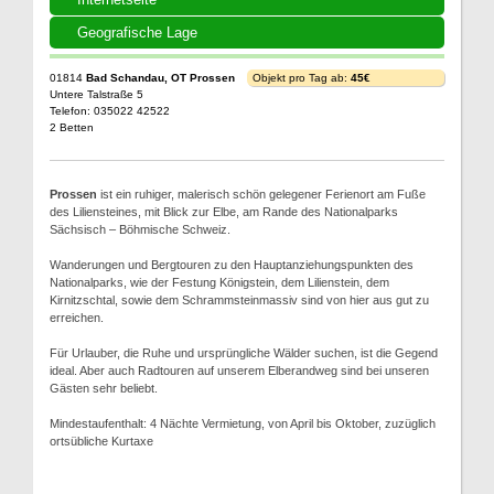
Geografische Lage
01814
Bad Schandau, OT Prossen
Objekt pro Tag ab:
45€
Untere Talstraße 5
Telefon: 035022 42522
2 Betten
Prossen
ist ein ruhiger, malerisch schön gelegener Ferienort am Fuße
des Liliensteines, mit Blick zur Elbe, am Rande des Nationalparks
Sächsisch – Böhmische Schweiz.
Wanderungen und Bergtouren zu den Hauptanziehungspunkten des
Nationalparks, wie der Festung Königstein, dem Lilienstein, dem
Kirnitzschtal, sowie dem Schrammsteinmassiv sind von hier aus gut zu
erreichen.
Für Urlauber, die Ruhe und ursprüngliche Wälder suchen, ist die Gegend
ideal. Aber auch Radtouren auf unserem Elberandweg sind bei unseren
Gästen sehr beliebt.
Mindestaufenthalt: 4 Nächte Vermietung, von April bis Oktober, zuzüglich
ortsübliche Kurtaxe