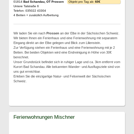
01814
Bad Schandau, OT Prossen
Objekt pro Tag ab:
60€
Untere Talstraße 6
Telefon: 035022 43304
4 Betten + zusätzlich Aufbettung
Wir laden Sie ein nach
Prossen
an der Elbe in der Sächsischen Schweiz.
Wir bieten Ihnen ein Ferienhaus und eine Ferienwohnung mit separatem
Eingang direkt an der Elbe gelegen und Blick zum Lilienstein.
Zur Verfügung stehen ein Ferienhaus und eine Ferienwohnung mit je 2
Betten. Bei beiden Objekten wird eine Endreinigung in Höhe von 30€
berechnet.
Unser Grundstück befindet sich in ruhiger Lage und ca. 3km entfernt vom
Kurort Bad Schandau. Alle bekannten Wander- und Ausflugsziele sind von
uns gut erreichbar.
Erleben Sie die einzigartige Natur- und Felsenwelt der Sächsischen
Schweiz.
Ferienwohnungen Mischner