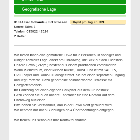
Geografische Lage
01814
Bad Schandau, StT Prossen
Objekt pro Tag ab:
32€
Untere Talstr. 3
Telefon: 035022 42524
2 Betten
Wir bieten Ihnen eine gemütliche Fewo für 2 Personen, in sonniger und
ruhiger zentraler Lage, direkt am Elbradweg, mit Blick auf den Lilienstein.
Unsere Fewo ( 24qm ) besteht aus einem praktischen kombinierten
Wohn-/Schlafraum, einer kleinen Küche, Du/WC und ist mit SAT- TV,
DVD-Player und Radio/CD ausgestattet. Sie hat einen separaten Eingang
und liegt Parterre. Dazu gehört eine halbüberdachte Terrasse mit
Holzgartenmöbeln.
Ihr Fahrzeug hat einen eigenen Parkplatz auf dem Grundstück.
Gern können Sie auch unsere Fahrräder für eine Radtour auf dem
Elbradweg ausleihen.
Bitte haben Sie Verständnis, daß in der Fewo nicht geraucht wird.
Wir nehmen nur noch Buchungen ab 4 Übernachtungen entgegen.
Wir freuen uns schon auf Ihre Kontaktaufnahme.