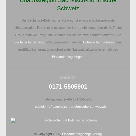
Urlaubsregion Sächsisch-Böhmische
Schweiz
Die Sächsisch-Böhmische Schweiz ist eine grenzübergreifende
Urlaubsregion. Durch eine optimale Verkehrsanbindung über die A17 sind
Großstädte wie Prag und Dresden nur ein bis zwei Stunden entfernt. Die
Sächsische Schweiz
bildet gemeinsam mit der
Böhmischen Schweiz
eine
großflächige, grenzüberschreitende Nationalparkzone innerhalb des
Elbsandsteingebirges
.
KONTAKT
0171 5505901
International: (+49) 171 5505901
redaktion(at)saechsisch-boehmische-schweiz.de
© Copyright 2026,
Elbsandsteingebirge Verlag