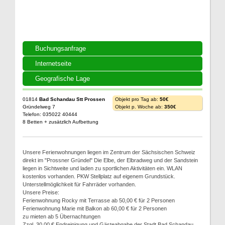
Buchungsanfrage
Internetseite
Geografische Lage
01814
Bad Schandau Stt Prossen
Objekt pro Tag ab:
50€
Gründelweg 7
Objekt p. Woche ab:
350€
Telefon: 035022 40444
8 Betten + zusätzlich Aufbettung
Unsere Ferienwohnungen liegen im Zentrum der Sächsischen Schweiz
direkt im "Prossner Gründel" Die Elbe, der Elbradweg und der Sandstein
liegen in Sichtweite und laden zu sportlichen Aktivitäten ein. WLAN
kostenlos vorhanden. PKW Stellplatz auf eigenem Grundstück.
Unterstellmöglichkeit für Fahrräder vorhanden.
Unsere Preise:
Ferienwohnung Rocky mit Terrasse ab 50,00 € für 2 Personen
Ferienwohnung Marie mit Balkon ab 60,00 € für 2 Personen
zu mieten ab 5 Übernachtungen
Zzgl. 30,00 € Endreinigung und Gästeabgabe der Stadt Bad Schandau