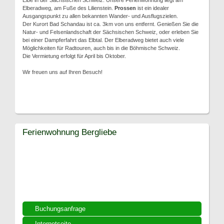
Elbe in der Sächsischen Schweiz. Unsere Ferienwohnung liegt am
Elberadweg, am Fuße des Lilienstein.
Prossen
ist ein idealer
Ausgangspunkt zu allen bekannten Wander- und Ausflugszielen.
Der Kurort Bad Schandau ist ca. 3km von uns entfernt. Genießen Sie die
Natur- und Felsenlandschaft der Sächsischen Schweiz, oder erleben Sie
bei einer Dampferfahrt das Elbtal. Der Elberadweg bietet auch viele
Möglichkeiten für Radtouren, auch bis in die Böhmische Schweiz.
Die Vermietung erfolgt für April bis Oktober.
Wir freuen uns auf Ihren Besuch!
Ferienwohnung Bergliebe
Buchungsanfrage
Internetseite