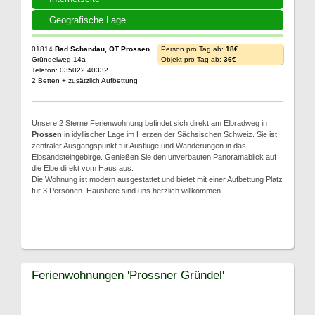
Geografische Lage
01814
Bad Schandau, OT Prossen
Person pro Tag ab:
18€
Gründelweg 14a
Objekt pro Tag ab:
36€
Telefon: 035022 40332
2 Betten + zusätzlich Aufbettung
Unsere 2 Sterne Ferienwohnung befindet sich direkt am Elbradweg in
Prossen
in idyllischer Lage im Herzen der Sächsischen Schweiz. Sie ist
zentraler Ausgangspunkt für Ausflüge und Wanderungen in das
Elbsandsteingebirge. Genießen Sie den unverbauten Panoramablick auf
die Elbe direkt vom Haus aus.
Die Wohnung ist modern ausgestattet und bietet mit einer Aufbettung Platz
für 3 Personen. Haustiere sind uns herzlich willkommen.
Ferienwohnungen 'Prossner Gründel'