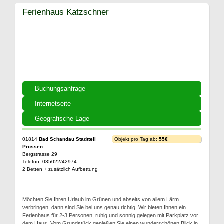
Ferienhaus Katzschner
Buchungsanfrage
Internetseite
Geografische Lage
01814
Bad Schandau Stadtteil
Objekt pro Tag ab:
55€
Prossen
Bergstrasse 29
Telefon: 035022/42974
2 Betten + zusätzlich Aufbettung
Möchten Sie Ihren Urlaub im Grünen und abseits von allem Lärm
verbringen, dann sind Sie bei uns genau richtig. Wir bieten Ihnen ein
Ferienhaus für 2-3 Personen, ruhig und sonnig gelegen mit Parkplatz vor
dem Haus. Vom Grundstück genießen Sie einen wunderschönen Blick in