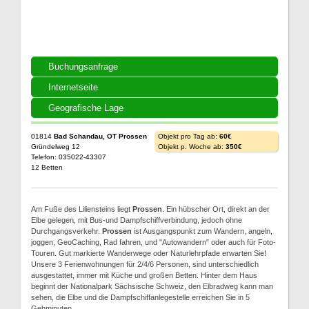
Buchungsanfrage
Internetseite
Geografische Lage
01814
Bad Schandau, OT Prossen
Objekt pro Tag ab:
60€
Gründelweg 12
Objekt p. Woche ab:
350€
Telefon: 035022-43307
12 Betten
Am Fuße des Liliensteins liegt
Prossen
. Ein hübscher Ort, direkt an der
Elbe gelegen, mit Bus-und Dampfschiffverbindung, jedoch ohne
Durchgangsverkehr.
Prossen
ist Ausgangspunkt zum Wandern, angeln,
joggen, GeoCaching, Rad fahren, und "Autowandern" oder auch für Foto-
Touren. Gut markierte Wanderwege oder Naturlehrpfade erwarten Sie!
Unsere 3 Ferienwohnungen für 2/4/6 Personen, sind unterschiedlich
ausgestattet, immer mit Küche und großen Betten. Hinter dem Haus
beginnt der Nationalpark Sächsische Schweiz, den Elbradweg kann man
sehen, die Elbe und die Dampfschiffanlegestelle erreichen Sie in 5
Gehminuten.