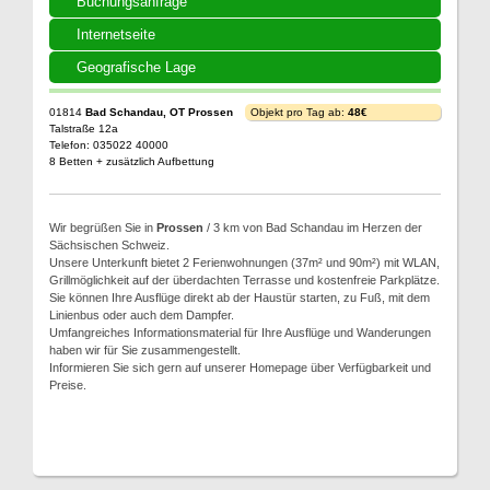
Buchungsanfrage
Internetseite
Geografische Lage
01814
Bad Schandau, OT Prossen
Objekt pro Tag ab:
48€
Talstraße 12a
Telefon: 035022 40000
8 Betten + zusätzlich Aufbettung
Wir begrüßen Sie in
Prossen
/ 3 km von Bad Schandau im Herzen der
Sächsischen Schweiz.
Unsere Unterkunft bietet 2 Ferienwohnungen (37m² und 90m²) mit WLAN,
Grillmöglichkeit auf der überdachten Terrasse und kostenfreie Parkplätze.
Sie können Ihre Ausflüge direkt ab der Haustür starten, zu Fuß, mit dem
Linienbus oder auch dem Dampfer.
Umfangreiches Informationsmaterial für Ihre Ausflüge und Wanderungen
haben wir für Sie zusammengestellt.
Informieren Sie sich gern auf unserer Homepage über Verfügbarkeit und
Preise.