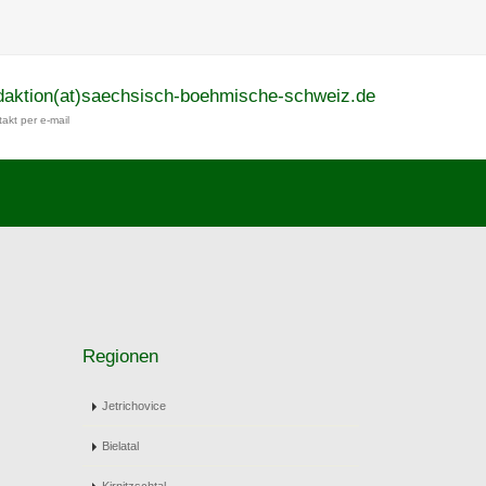
daktion(at)saechsisch-boehmische-schweiz.de
akt per e-mail
Regionen
Jetrichovice
Bielatal