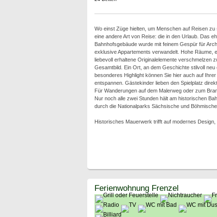
Wo einst Züge hielten, um Menschen auf Reisen zu 
eine andere Art von Reise: die in den Urlaub. Das e
Bahnhofsgebäude wurde mit feinem Gespür für Archite
exklusive Appartements verwandelt. Hohe Räume, e
liebevoll erhaltene Originalelemente verschmelzen
Gesamtbild. Ein Ort, an dem Geschichte stilvoll neu
besonderes Highlight können Sie hier auch auf Ihre
entspannen. Gästekinder lieben den Spielplatz dire
Für Wanderungen auf dem Malerweg oder zum Brandge
Nur noch alle zwei Stunden hält am historischen Ba
durch die Nationalparks Sächsische und Böhmische
Historisches Mauerwerk trifft auf modernes Design, 
Ferienwohnung Frenzel