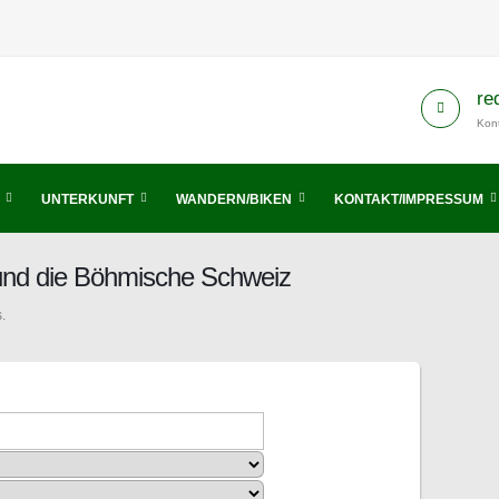
re
Kont
UNTERKUNFT
WANDERN/BIKEN
KONTAKT/IMPRESSUM
 und die Böhmische Schweiz
.