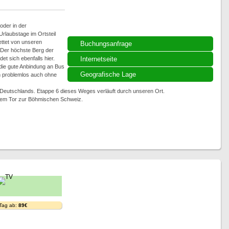
oder in der
rlaubstage im Ortsteil
ettet von unseren
Buchungsanfrage
 Der höchste Berg der
t sich ebenfalls hier.
Internetseite
ie gute Anbindung an Bus
Geografische Lage
n problemlos auch ohne
Deutschlands. Etappe 6 dieses Weges verläuft durch unseren Ort.
 dem Tor zur Böhmischen Schweiz.
 Tag ab:
89€