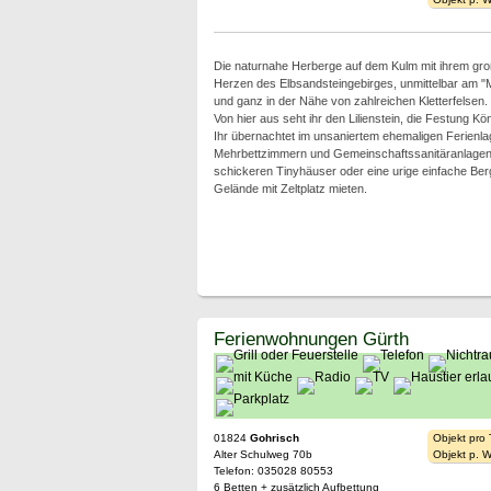
Die naturnahe Herberge auf dem Kulm mit ihrem gro
Herzen des Elbsandsteingebirges, unmittelbar am 
und ganz in der Nähe von zahlreichen Kletterfelsen.
Von hier aus seht ihr den Lilienstein, die Festung Kön
Ihr übernachtet im unsaniertem ehemaligen Ferien
Mehrbettzimmern und Gemeinschaftssanitäranlagen,
schickeren Tinyhäuser oder eine urige einfache Be
Gelände mit Zeltplatz mieten.
Ferienwohnungen Gürth
01824
Gohrisch
Objekt pro
Alter Schulweg 70b
Objekt p. 
Telefon: 035028 80553
6 Betten + zusätzlich Aufbettung