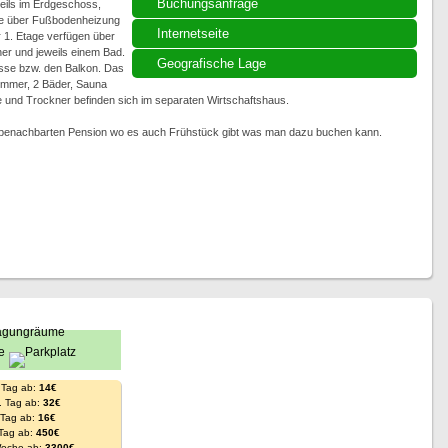
Buchungsanfrage
weils im Erdgeschoss,
le über Fußbodenheizung
Internetseite
1. Etage verfügen über
er und jeweils einem Bad.
Geografische Lage
asse bzw. den Balkon. Das
immer, 2 Bäder, Sauna
nd Trockner befinden sich im separaten Wirtschaftshaus.
r benachbarten Pension wo es auch Frühstück gibt was man dazu buchen kann.
 Tag ab:
14€
. Tag ab:
32€
. Tag ab:
16€
 Tag ab:
450€
Woche ab:
3300€