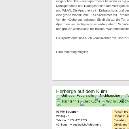
eingerichtet. Die Ferienapartments befinden sich je
Mittelgeschoss und Dachgeschoss und verfügen al
und WLAN. Die Apartments im Erdgeschoss und der 
eine große Wohnküche, 2 Schlafzimmer mit Fernseh
Von der Küche aus gelangen Sie direkt auf die Terr
Apartment im Dachgeschoss verfügt über 3 Schlafz
und großer Wohnküche mit Balkon. Waschmaschine u
Die Apartments sind auch kombinierbar mit unsere
Direktbuchung möglich
Herberge auf dem Kulm
01796
Struppen
Person pro
Weißig 7b
Doppelzi. p
Telefon: 0177 4737272
Einzelzi. p
40 Betten + zusätzlich Aufbettung
Objekt pro
Objekt p. 