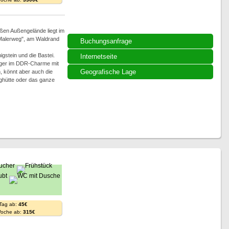
ßen Außengelände liegt im
"Malerweg", am Waldrand
Buchungsanfrage
igstein und die Bastei.
Internetseite
lager im DDR-Charme mit
Geografische Lage
 könnt aber auch die
rghütte oder das ganze
 Tag ab:
45€
Woche ab:
315€