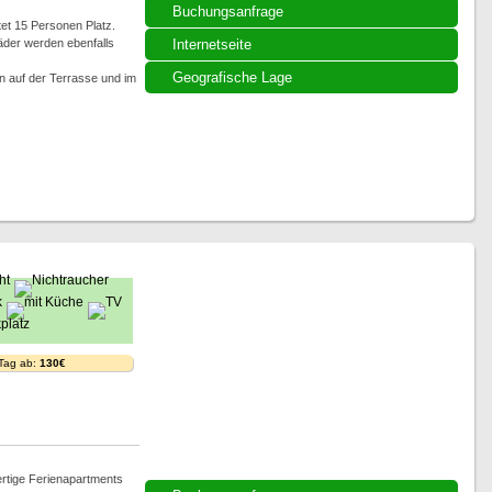
Buchungsanfrage
tet 15 Personen Platz.
äder werden ebenfalls
Internetseite
Geografische Lage
n auf der Terrasse und im
 Tag ab:
130€
rtige Ferienapartments