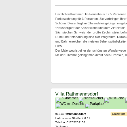
Herzlich willkommen: Im Ferienhaus für 5 Personen 
Ferienwohnung für 3 Personen. Sie verbringen Ihre U
Schöna. Dieser liegt im Elbsandsteingebirge, eingeb
"Hausbergen" der Kaiserkrone und dem Zirkelstein.
Sächsischen Schweiz, der große Zschirnstein, befinde
Ruhe und Entspannung sind hier Programm. Durch d
und Bahn erreichen die meisten Sehenswürdigkeite
PKW.
Der Malerweg ist einer der schönsten Wanderwege 
Mit der Elbfähre gelangt man direkt nach Hrensko,
Villa Rathmannsdorf
01814
Rathmannsdorf
Objekt pro
Hohnsteiner Straße 9 & 11
Telefon: 01755259158
24 Betten