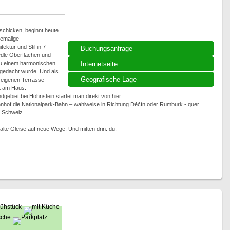
schicken, beginnt heute
hemalige
ktur und Stil in 7
Buchungsanfrage
dle Oberflächen und
 zu einem harmonischen
Internetseite
 gedacht wurde. Und als
Geografische Lage
r eigenen Terrasse
kt am Haus.
biet bei Hohnstein startet man direkt von hier.
hnhof die Nationalpark-Bahn – wahlweise in Richtung Děčín oder Rumburk - quer
 Schweiz.
alte Gleise auf neue Wege. Und mitten drin: du.