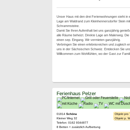
Unser Haus mit den drei Ferienwohnungen steht in e
Lage am Waldrand zum Kleinhennersdorfer Stein mit 
Schrammsteine.
Damit Sie Ihren Aufenthalt bei uns ganzjährig genieß
alle Räume beheizt. Direkte Lage am Malerweg. Di
einen sep. Eingang. Wir vermieten ganzjährig.
Verbringen Sie einen erlebnisreichen und zugleich e
uns in der Sächsischen Schweiz. Entdecken Sie un
Willkommen zum Wohlfühlen, wo der Gast zur Famili
Ferienhaus Pelzer
01814
Schöna
Objekt pro
Kleiner Weg 32
Objekt p. 
Telefon: 0162 9344877
8 Betten + zusätzlich Aufbettung