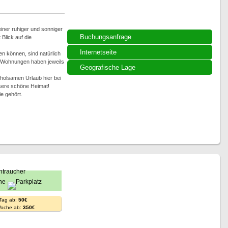
iner ruhiger und sonniger
Buchungsanfrage
Blick auf die
Internetseite
en können, sind natürlich
e Wohnungen haben jeweils
Geografische Lage
rholsamen Urlaub hier bei
sere schöne Heimat!
e gehört.
 Tag ab:
50€
Woche ab:
350€