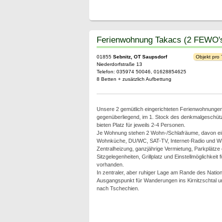
Ferienwohnung Takacs (2 FEWO'
01855
Sebnitz, OT Saupsdorf
Objekt pro
Niederdorfstraße 13
Telefon: 035974 50046, 01628854625
8 Betten + zusätzlich Aufbettung
Unsere 2 gemütlich eingerichteten Ferienwohnungen 
gegenüberliegend, im 1. Stock des denkmalgeschü
bieten Platz für jeweils 2-4 Personen.
Je Wohnung stehen 2 Wohn-/Schlafräume, davon ei
Wohnküche, DU/WC, SAT-TV, Internet-Radio und W
Zentralheizung, ganzjährige Vermietung, Parkplätze
Sitzgelegenheiten, Grillplatz und Einstellmöglichkeit 
vorhanden.
In zentraler, aber ruhiger Lage am Rande des Nation
Ausgangspunkt für Wanderungen ins Kirnitzschtal u
nach Tschechien.