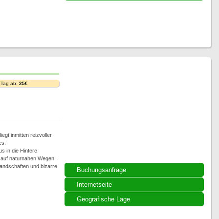
 Tag ab:
25€
iegt inmitten reizvoller
es.
 in die Hintere
 auf naturnahen Wegen.
Landschaften und bizarre
Buchungsanfrage
Internetseite
Geografische Lage