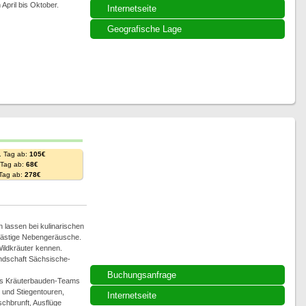
April bis Oktober.
Internetseite
Geografische Lage
. Tag ab:
105€
. Tag ab:
68€
 Tag ab:
278€
n lassen bei kulinarischen
 lästige Nebengeräusche.
Wildkräuter kennen.
andschaft Sächsische-
Buchungsanfrage
des Kräuterbauden-Teams
 und Stiegentouren,
Internetseite
hbrunft, Ausflüge