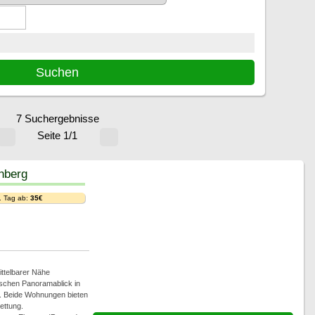
7 Suchergebnisse
Seite 1/1
hberg
. Tag ab:
35€
ttelbarer Nähe
ischen Panoramablick in
. Beide Wohnungen bieten
ettung.