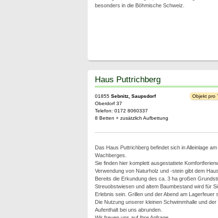
besonders in die Böhmische Schweiz.
Haus Puttrichberg
01855
Sebnitz, Saupsdorf
Objekt pro
Oberdorf 37
Telefon: 0172 8060337
8 Betten + zusätzlich Aufbettung
Das Haus Puttrichberg befindet sich in Alleinlage a
Wachberges.
Sie finden hier komplett ausgestattete Komfortferie
Verwendung von Naturholz und -stein gibt dem Hau
Bereits die Erkundung des ca. 3 ha großen Grundst
Streuobstwiesen und altem Baumbestand wird für Sie
Erlebnis sein. Grillen und der Abend am Lagerfeuer s
Die Nutzung unserer kleinen Schwimmhalle und der
Aufenthalt bei uns abrunden.
Wir freuen uns auf Ihre Anfrage.