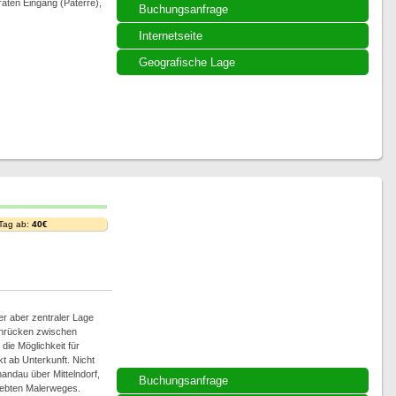
raten Eingang (Paterre),
Buchungsanfrage
Internetseite
Geografische Lage
 Tag ab:
40€
er aber zentraler Lage
nrücken zwischen
 die Möglichkeit für
 ab Unterkunft. Nicht
andau über Mittelndorf,
Buchungsanfrage
liebten Malerweges.