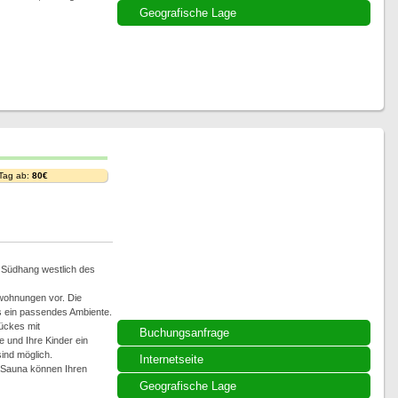
Geografische Lage
 Tag ab:
80€
m Südhang westlich des
nwohnungen vor. Die
s ein passendes Ambiente.
ückes mit
Buchungsanfrage
 und Ihre Kinder ein
ind möglich.
Internetseite
 Sauna können Ihren
Geografische Lage