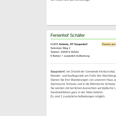
Ferienhof Schäfer
01855
Sebnitz, OT Saupsdorf
Person pro
Sebnitzer Weg 2
Telefon: 035974 50544
6 Betten + zusätzlich Aufbettung
Saupsdorf
, ein Ortsteil der Gemeinde Kirnitzschtal, l
Wander- und Ausflugsziele am Fuße des Wachberg
Starten Sie Ihre Wanderungen von unserem Haus aus
Sächsische Schweiz und in die Böhmische Schweiz
Sie werden mit herrlichen Aussichten auf idyllische 
Sandsteinfelsen ganz in der Nähe belohnt.
Es sind 2 zusätzliche Aufbettungen möglich.