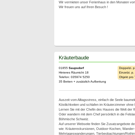
Wir vermieten unser Ferienhaus in den Monaten von 
Wir freuen uns auf Ihren Besuch !
Kräuterbaude
01855
Saupsdorf
Doppelzi. p
Hinteres Räumicht 18
Einzelzi. p
Telefon: 035974 5250
Objekt pro
35 Betten + zusätzlich Aufbettung
Auszeit vom Alltagsstress, einfach die Seele baumel
Köstlichkeiten und schlafen im Kräuterzimmer ohne
Lernen Sie mit der Chefin des Hauses die Welt der 
Oder wandern mit dem Chef persönlich in die Felsl
Böhmische Schweiz.
Auf unserer Webseite finden Sie Zusatzangebote 
wie: Kräuterexkursionen, Outdoor-Kochen, Wander-
Mehrtageswanderungen, Tierbeobachtungen/Rothirsc