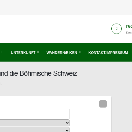
re
Kont
UNTERKUNFT
WANDERN/BIKEN
KONTAKT/IMPRESSUM
 und die Böhmische Schweiz
.