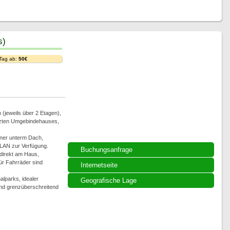
s)
 Tag ab:
50€
(jeweils über 2 Etagen),
tzten Umgebindehauses,
ner unterm Dach,
LAN zur Verfügung.
Buchungsanfrage
 direkt am Haus,
für Fahrräder sind
Internetseite
alparks, idealer
Geografische Lage
nd grenzüberschreitend