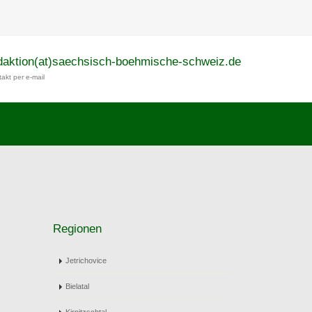
daktion(at)saechsisch-boehmische-schweiz.de
akt per e-mail
Regionen
Jetrichovice
Bielatal