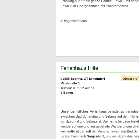
Erholung pur für die ganze Familie. Fewo 1 mit sepe
Fewo 2 im Obergeschoss mit Panoramablick.
#Umgebindehaus
Ferienhaus Hille
01855
Sebnitz, OT Mittelndorf
Objekt pro
Mittelstraße 3
Telefon: 035022 40561
5 Betten
Unser gemütliches Ferienhaus befindet sich in ruhig
zwischen Bad Schandau und Sebnitz auf dem Höhe
Kirnitzschtal und Sebnitztal. Die herrliche Lage bietet
wunderschöne und ausgedehnte Wanderungen direkt
weit entfernt verläuft der Panoramaweg von Bad Sch
Lichtenhain nach
Saupsdorf
, und ein Stück des be