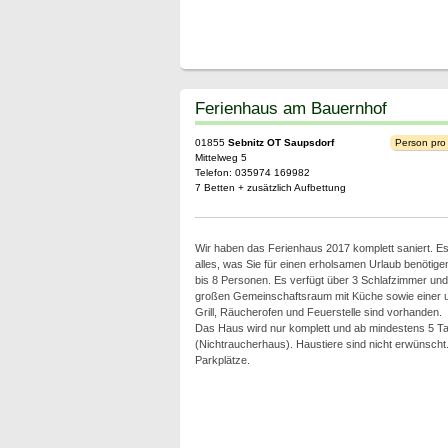
Ferienhaus am Bauernhof
01855
Sebnitz OT Saupsdorf
Person pro
Mittelweg 5
Telefon: 035974 169982
7 Betten + zusätzlich Aufbettung
Wir haben das Ferienhaus 2017 komplett saniert. Es
alles, was Sie für einen erholsamen Urlaub benötigen
bis 8 Personen. Es verfügt über 3 Schlafzimmer und
großen Gemeinschaftsraum mit Küche sowie einer u
Grill, Räucherofen und Feuerstelle sind vorhanden.
Das Haus wird nur komplett und ab mindestens 5 Tag
(Nichtraucherhaus). Haustiere sind nicht erwünscht
Parkplätze.