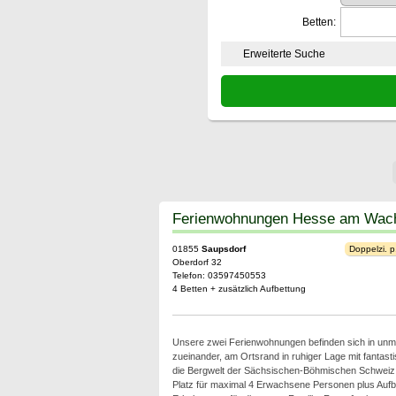
Betten:
Erweiterte Suche
Ferienwohnungen Hesse am Wac
01855
Saupsdorf
Doppelzi. p
Oberdorf 32
Telefon: 03597450553
4 Betten + zusätzlich Aufbettung
Unsere zwei Ferienwohnungen befinden sich in unmi
zueinander, am Ortsrand in ruhiger Lage mit fantast
die Bergwelt der Sächsischen-Böhmischen Schweiz
Platz für maximal 4 Erwachsene Personen plus Aufb