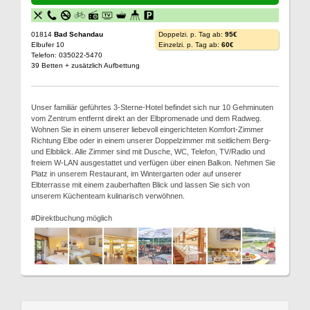
01814
Bad Schandau
Doppelzi. p. Tag ab:
95€
Elbufer 10
Einzelzi. p. Tag ab:
60€
Telefon: 035022-5470
39 Betten + zusätzlich Aufbettung
Unser familiär geführtes 3-Sterne-Hotel befindet sich nur 10 Gehminuten
vom Zentrum entfernt direkt an der Elbpromenade und dem Radweg.
Wohnen Sie in einem unserer liebevoll eingerichteten Komfort-Zimmer
Richtung Elbe oder in einem unserer Doppelzimmer mit seitlichem Berg-
und Elbblick. Alle Zimmer sind mit Dusche, WC, Telefon, TV/Radio und
freiem W-LAN ausgestattet und verfügen über einen Balkon. Nehmen Sie
Platz in unserem Restaurant, im Wintergarten oder auf unserer
Elbterrasse mit einem zauberhaften Blick und lassen Sie sich von
unserem Küchenteam kulinarisch verwöhnen.
#Direktbuchung möglich