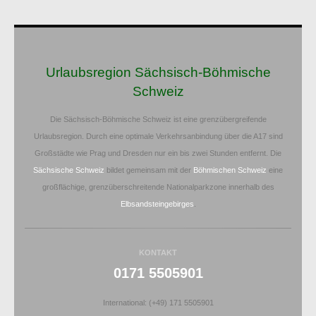
Urlaubsregion Sächsisch-Böhmische
Schweiz
Die Sächsisch-Böhmische Schweiz ist eine grenzübergreifende
Urlaubsregion. Durch eine optimale Verkehrsanbindung über die A17 sind
Großstädte wie Prag und Dresden nur ein bis zwei Stunden entfernt. Die
Sächsische Schweiz
bildet gemeinsam mit der
Böhmischen Schweiz
eine
großflächige, grenzüberschreitende Nationalparkzone innerhalb des
Elbsandsteingebirges
.
KONTAKT
0171 5505901
International: (+49) 171 5505901