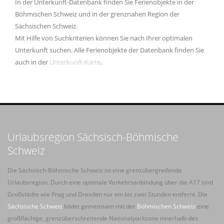
In der Unterkunft-Datenbank finden Sie Ferienobjekte in der
Böhmischen Schweiz und in der grenznahen Region der
Sächsischen Schweiz.
Mit Hilfe von Suchkriterien können Sie nach Ihrer optimalen
Unterkunft suchen. Alle Ferienobjekte der Datenbank finden Sie
auch in der
Unterkunft-Karte
.
Urlaubsregion Sächsisch-Böhmische
Schweiz
Die Sächsisch-Böhmische Schweiz ist eine grenzübergreifende
Urlaubsregion. Durch eine optimale Verkehrsanbindung über die A17 sind
Großstädte wie Prag und Dresden nur ein bis zwei Stunden entfernt. Die
Sächsische Schweiz
bildet gemeinsam mit der
Böhmischen Schweiz
eine
großflächige, grenzüberschreitende Nationalparkzone innerhalb des