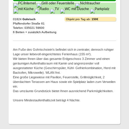
01824
Gohrisch
Objekt pro Tag ab:
150€
Pfaffendorfer Straße 61
Telefon: 035021 59600
6 Betten + zusätzlich Aufbettung
Am Fuße des Gohrischstein's befindet sich in zentraler, dennoch ruhiger
Lage unser liebevoll eingerichtetes Ferienhaus (155 m²).
Wir bieten Ihnen über das gesamte Erdgeschoss 3 Zimmer und einen
geräumigen Aufenthaltsraum mit Kamin und angrenzender voll
ausgestatteter Küche (Geschirrspüler, Kühl- Gefrierkombination, Herd mit
Backofen, Mikrowelle). WLAN frei.
Eine große Liegewiese mit Pavilion, Feuerstelle, Grillmöglichkeit, 2
überdachten Terassen am Haus sowie ein Spielplatz laden zum Verweilen
ein.
Das umzäunte Grundstück bietet Ihnen ausreichend Parkmöglichkeiten.
Unsere Mindestaufenthaltszeit beträgt 4 Nächte.