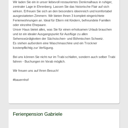
Wir laden Sie ein in unser liebevoll restauriertes Denkmalhaus in ruhiger,
zentraler Lage in Ehrenberg. Lassen Sie das historische Flair auf sich
wirken. Erfreuen Sie sich an den besonders ideenreich und komfortabel
ausgestatteten Zimmern. Wir bieten Ihnen 3 komplett eingerichtete
Ferienwohnungen an. Ideal für Eltern mit Kindern, befreundete Familien
oder einzelne Ehepaare.
Unser Haus bietet alles, was Sie für einen erholsamen Urlaub brauchen
und ist ein idealer Ausgangspunkt für Ausflüge zu allen
Sehenswürdigkeiten der Sächsischen- und Böhmischen Schweiz.
Es stehen außerdem eine Waschmaschine und ein Trockner
kostenpflichtig zur Verfügung.
Bei uns können Sie nicht nur im Trabi schlafen, sondern auch selber Trabi
fahren - Buchungen im Vorab möglich.
Wir freuen uns auf Ihren Besuch!
#bauernhof
Ferienpension Gabriele