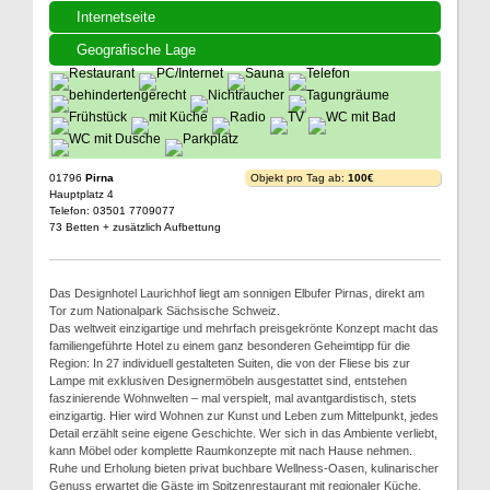
Internetseite
Geografische Lage
01796
Pirna
Objekt pro Tag ab:
100€
Hauptplatz 4
Telefon: 03501 7709077
73 Betten + zusätzlich Aufbettung
Das Designhotel Laurichhof liegt am sonnigen Elbufer Pirnas, direkt am
Tor zum Nationalpark Sächsische Schweiz.
Das weltweit einzigartige und mehrfach preisgekrönte Konzept macht das
familiengeführte Hotel zu einem ganz besonderen Geheimtipp für die
Region: In 27 individuell gestalteten Suiten, die von der Fliese bis zur
Lampe mit exklusiven Designermöbeln ausgestattet sind, entstehen
faszinierende Wohnwelten – mal verspielt, mal avantgardistisch, stets
einzigartig. Hier wird Wohnen zur Kunst und Leben zum Mittelpunkt, jedes
Detail erzählt seine eigene Geschichte. Wer sich in das Ambiente verliebt,
kann Möbel oder komplette Raumkonzepte mit nach Hause nehmen.
Ruhe und Erholung bieten privat buchbare Wellness-Oasen, kulinarischer
Genuss erwartet die Gäste im Spitzenrestaurant mit regionaler Küche.