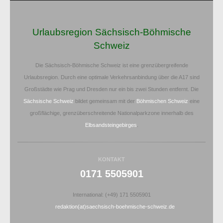
Urlaubsregion Sächsisch-Böhmische
Schweiz
Die Sächsisch-Böhmische Schweiz ist eine grenzübergreifende
Urlaubsregion. Durch eine optimale Verkehrsanbindung über die A17 sind
Großstädte wie Prag und Dresden nur ein bis zwei Stunden entfernt. Die
Sächsische Schweiz
bildet gemeinsam mit der
Böhmischen Schweiz
eine
großflächige, grenzüberschreitende Nationalparkzone innerhalb des
Elbsandsteingebirges
.
KONTAKT
0171 5505901
International: (+49) 171 5505901
redaktion(at)saechsisch-boehmische-schweiz.de