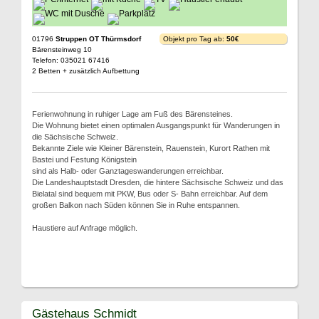
01796
Struppen OT Thürmsdorf
Objekt pro Tag ab:
50€
Bärensteinweg 10
Telefon: 035021 67416
2 Betten + zusätzlich Aufbettung
Ferienwohnung in ruhiger Lage am Fuß des Bärensteines.
Die Wohnung bietet einen optimalen Ausgangspunkt für Wanderungen in
die Sächsische Schweiz.
Bekannte Ziele wie Kleiner Bärenstein, Rauenstein, Kurort Rathen mit
Bastei und Festung Königstein
sind als Halb- oder Ganztageswanderungen erreichbar.
Die Landeshauptstadt Dresden, die hintere Sächsische Schweiz und das
Bielatal sind bequem mit PKW, Bus oder S- Bahn erreichbar. Auf dem
großen Balkon nach Süden können Sie in Ruhe entspannen.
Haustiere auf Anfrage möglich.
Gästehaus Schmidt