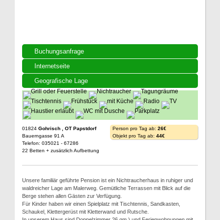
Buchungsanfrage
Internetseite
Geografische Lage
01824
Gohrisch , OT Papstdorf
Person pro Tag ab:
26€
Bauerngasse 91 A
Objekt pro Tag ab:
44€
Telefon: 035021 - 67286
22 Betten + zusätzlich Aufbettung
Unsere familiär geführte Pension ist ein Nichtraucherhaus in ruhiger und
waldreicher Lage am Malerweg. Gemütliche Terrassen mit Blick auf die
Berge stehen allen Gästen zur Verfügung.
Für Kinder haben wir einen Spielplatz mit Tischtennis, Sandkasten,
Schaukel, Klettergerüst mit Kletterwand und Rutsche.
In unserem Haus sind Doppelzimmer 26 qm ) und Ferienwohnungen mit