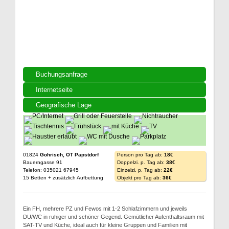
Buchungsanfrage
Internetseite
Geografische Lage
01824
Gohrisch, OT Papstdorf
Person pro Tag ab:
18€
Bauerngasse 91
Doppelzi. p. Tag ab:
38€
Telefon: 035021 67945
Einzelzi. p. Tag ab:
22€
15 Betten + zusätzlich Aufbettung
Objekt pro Tag ab:
36€
Ein FH, mehrere PZ und Fewos mit 1-2 Schlafzimmern und jeweils
DU/WC in ruhiger und schöner Gegend. Gemütlicher Aufenthaltsraum mit
SAT-TV und Küche, ideal auch für kleine Gruppen und Familien mit