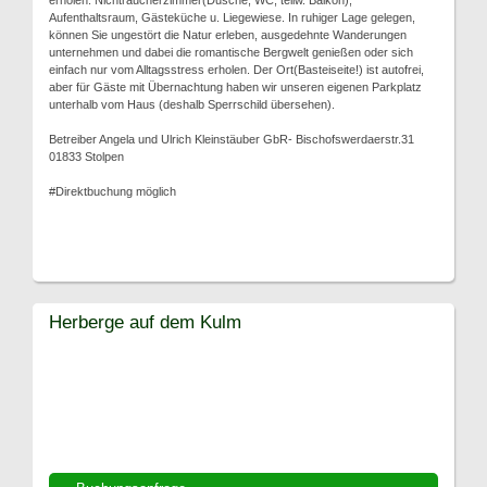
erholen. Nichtraucherzimmer(Dusche, WC, teilw. Balkon),
Aufenthaltsraum, Gästeküche u. Liegewiese. In ruhiger Lage gelegen,
können Sie ungestört die Natur erleben, ausgedehnte Wanderungen
unternehmen und dabei die romantische Bergwelt genießen oder sich
einfach nur vom Alltagsstress erholen. Der Ort(Basteiseite!) ist autofrei,
aber für Gäste mit Übernachtung haben wir unseren eigenen Parkplatz
unterhalb vom Haus (deshalb Sperrschild übersehen).
Betreiber Angela und Ulrich Kleinstäuber GbR- Bischofswerdaerstr.31
01833 Stolpen
#Direktbuchung möglich
Herberge auf dem Kulm