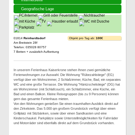
Geografische Lage
01814
Reinhardtsdorf
Objekt pro Tag ab:
100€
Am Breitstein 28f
Telefon: 035028 80757
7 Betten + zusätzlich Aufbettung
In unserem Ferienhaus Kaiserkrone stehen Ihnen zwei gemütliche
Ferienwohnungen zur Auswahl. Die Wohnung "Rübezahlstiege" (EG)
verfügt über ein Wohnzimmer, 2 Schlafzimmer, Küche, Bad, ein separates
WC und eine große Terrasse. Die Wohnung "Häntzschelstiege" (DG) hat
ein Wohnzimmer (mit Schlafcouch), ein Schlafzimmer, eine Küche, ein
Bad und einen Balkon. Kleine Reisegruppen (bis zu 9 Personen) können
gern das gesamte Ferienhaus mieten.
Von den Wohnungen genießen Sie einen traumhaften Ausblick direkt auf
den Zirkelstein. Das 5.000 qm großem Grundstück verfügt über einen
Grillplatz mit Sitzbänken, sowie über einen Sandkasten und eine
Kinderschaukel. Parkplätze sowie Unterstellmöglichkeiten für Fahrräder
und Motorräder sind ebenfalls direkt auf dem Grundstück vorhanden.