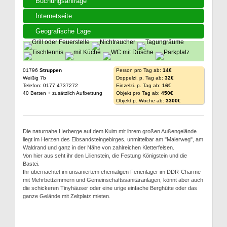
Buchungsanfrage
Internetseite
Geografische Lage
01796
Struppen
Person pro Tag ab:
14€
Weißig 7b
Doppelzi. p. Tag ab:
32€
Telefon: 0177 4737272
Einzelzi. p. Tag ab:
16€
40 Betten + zusätzlich Aufbettung
Objekt pro Tag ab:
450€
Objekt p. Woche ab:
3300€
Die naturnahe Herberge auf dem Kulm mit ihrem großen Außengelände
liegt im Herzen des Elbsandsteingebirges, unmittelbar am "Malerweg", am
Waldrand und ganz in der Nähe von zahlreichen Kletterfelsen.
Von hier aus seht ihr den Lilienstein, die Festung Königstein und die
Bastei.
Ihr übernachtet im unsaniertem ehemaligen Ferienlager im DDR-Charme
mit Mehrbettzimmern und Gemeinschaftssanitäranlagen, könnt aber auch
die schickeren Tinyhäuser oder eine urige einfache Berghütte oder das
ganze Gelände mit Zeltplatz mieten.