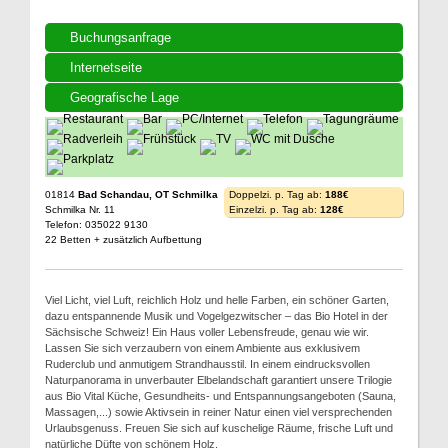
Buchungsanfrage
Internetseite
Geografische Lage
01814
Bad Schandau, OT Schmilka
Doppelzi. p. Tag ab:
188€
Schmilka Nr. 11
Einzelzi. p. Tag ab:
128€
Telefon: 035022 9130
22 Betten + zusätzlich Aufbettung
Viel Licht, viel Luft, reichlich Holz und helle Farben, ein schöner Garten,
dazu entspannende Musik und Vogelgezwitscher – das Bio Hotel in der
Sächsische Schweiz! Ein Haus voller Lebensfreude, genau wie wir.
Lassen Sie sich verzaubern von einem Ambiente aus exklusivem
Ruderclub und anmutigem Strandhausstil. In einem eindrucksvollen
Naturpanorama in unverbauter Elbelandschaft garantiert unsere Trilogie
aus Bio Vital Küche, Gesundheits- und Entspannungsangeboten (Sauna,
Massagen,...) sowie Aktivsein in reiner Natur einen viel versprechenden
Urlaubsgenuss. Freuen Sie sich auf kuschelige Räume, frische Luft und
natürliche Düfte von schönem Holz.