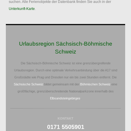
suchen. Alle Ferienobjekte der Datenbank finden Sie auch in der
Unterkunft-Karte
.
Urlaubsregion Sächsisch-Böhmische
Schweiz
Die Sächsisch-Böhmische Schweiz ist eine grenzübergreifende
Urlaubsregion. Durch eine optimale Verkehrsanbindung über die A17 sind
Großstädte wie Prag und Dresden nur ein bis zwei Stunden entfernt. Die
Sächsische Schweiz
bildet gemeinsam mit der
Böhmischen Schweiz
eine
großflächige, grenzüberschreitende Nationalparkzone innerhalb des
Elbsandsteingebirges
.
KONTAKT
0171 5505901