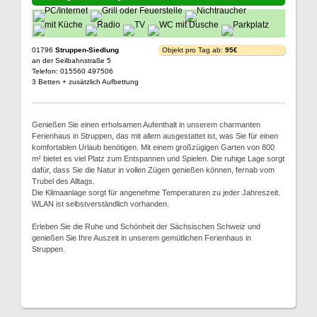
01796
Struppen-Siedlung
Objekt pro Tag ab:
95€
an der Seilbahnstraße 5
Telefon: 015560 497506
3 Betten + zusätzlich Aufbettung
Genießen Sie einen erholsamen Aufenthalt in unserem charmanten
Ferienhaus in Struppen, das mit allem ausgestattet ist, was Sie für einen
komfortablen Urlaub benötigen. Mit einem großzügigen Garten von 800
m² bietet es viel Platz zum Entspannen und Spielen. Die ruhige Lage sorgt
dafür, dass Sie die Natur in vollen Zügen genießen können, fernab vom
Trubel des Alltags.
Die Klimaanlage sorgt für angenehme Temperaturen zu jeder Jahreszeit.
WLAN ist selbstverständlich vorhanden.
Erleben Sie die Ruhe und Schönheit der Sächsischen Schweiz und
genießen Sie Ihre Auszeit in unserem gemütlichen Ferienhaus in
Struppen.