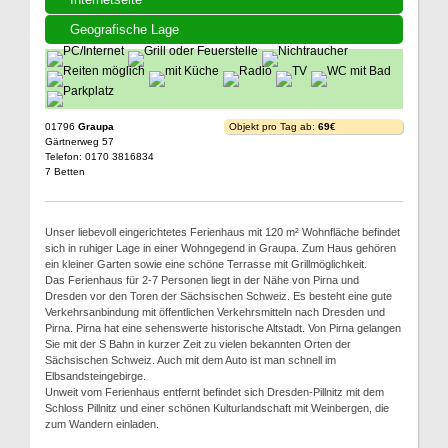
Geografische Lage
01796
Graupa
Objekt pro Tag ab:
69€
Gärtnerweg 57
Telefon: 0170 3816834
7 Betten
Unser liebevoll eingerichtetes Ferienhaus mit 120 m² Wohnfläche befindet
sich in ruhiger Lage in einer Wohngegend in Graupa. Zum Haus gehören
ein kleiner Garten sowie eine schöne Terrasse mit Grillmöglichkeit.
Das Ferienhaus für 2-7 Personen liegt in der Nähe von Pirna und
Dresden vor den Toren der Sächsischen Schweiz. Es besteht eine gute
Verkehrsanbindung mit öffentlichen Verkehrsmitteln nach Dresden und
Pirna. Pirna hat eine sehenswerte historische Altstadt. Von Pirna gelangen
Sie mit der S Bahn in kurzer Zeit zu vielen bekannten Orten der
Sächsischen Schweiz. Auch mit dem Auto ist man schnell im
Elbsandsteingebirge.
Unweit vom Ferienhaus entfernt befindet sich Dresden-Pillnitz mit dem
Schloss Pillnitz und einer schönen Kulturlandschaft mit Weinbergen, die
zum Wandern einladen.