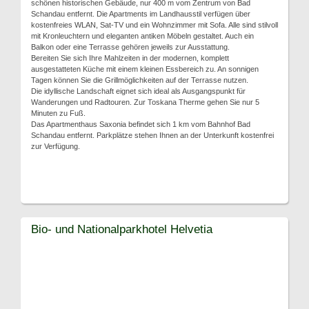
schönen historischen Gebäude, nur 400 m vom Zentrum von Bad
Schandau entfernt. Die Apartments im Landhausstil verfügen über
kostenfreies WLAN, Sat-TV und ein Wohnzimmer mit Sofa. Alle sind stilvoll
mit Kronleuchtern und eleganten antiken Möbeln gestaltet. Auch ein
Balkon oder eine Terrasse gehören jeweils zur Ausstattung.
Bereiten Sie sich Ihre Mahlzeiten in der modernen, komplett
ausgestatteten Küche mit einem kleinen Essbereich zu. An sonnigen
Tagen können Sie die Grillmöglichkeiten auf der Terrasse nutzen.
Die idyllische Landschaft eignet sich ideal als Ausgangspunkt für
Wanderungen und Radtouren. Zur Toskana Therme gehen Sie nur 5
Minuten zu Fuß.
Das Apartmenthaus Saxonia befindet sich 1 km vom Bahnhof Bad
Schandau entfernt. Parkplätze stehen Ihnen an der Unterkunft kostenfrei
zur Verfügung.
Bio- und Nationalparkhotel Helvetia