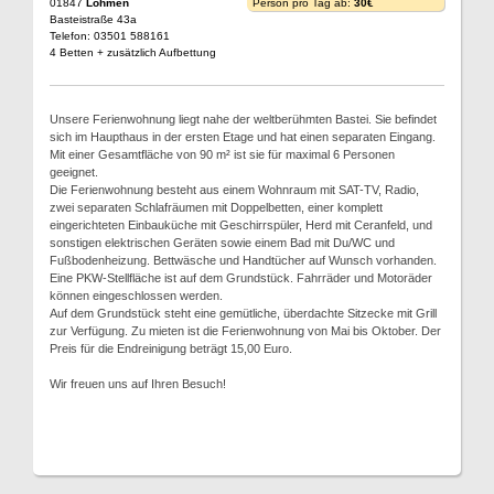
01847
Lohmen
Person pro Tag ab:
30€
Basteistraße 43a
Telefon: 03501 588161
4 Betten + zusätzlich Aufbettung
Unsere Ferienwohnung liegt nahe der weltberühmten Bastei. Sie befindet
sich im Haupthaus in der ersten Etage und hat einen separaten Eingang.
Mit einer Gesamtfläche von 90 m² ist sie für maximal 6 Personen
geeignet.
Die Ferienwohnung besteht aus einem Wohnraum mit SAT-TV, Radio,
zwei separaten Schlafräumen mit Doppelbetten, einer komplett
eingerichteten Einbauküche mit Geschirrspüler, Herd mit Ceranfeld, und
sonstigen elektrischen Geräten sowie einem Bad mit Du/WC und
Fußbodenheizung. Bettwäsche und Handtücher auf Wunsch vorhanden.
Eine PKW-Stellfläche ist auf dem Grundstück. Fahrräder und Motoräder
können eingeschlossen werden.
Auf dem Grundstück steht eine gemütliche, überdachte Sitzecke mit Grill
zur Verfügung. Zu mieten ist die Ferienwohnung von Mai bis Oktober. Der
Preis für die Endreinigung beträgt 15,00 Euro.
Wir freuen uns auf Ihren Besuch!