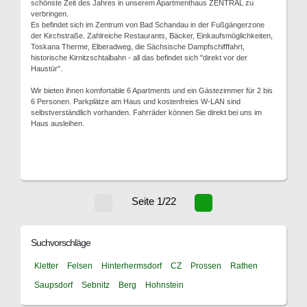
schönste Zeit des Jahres in unserem Apartmenthaus ZENTRAL zu
verbringen.
Es befindet sich im Zentrum von Bad Schandau in der Fußgängerzone
der Kirchstraße. Zahlreiche Restaurants, Bäcker, Einkaufsmöglichkeiten,
Toskana Therme, Elberadweg, die Sächsische Dampfschifffahrt,
historische Kirnitzschtalbahn - all das befindet sich "direkt vor der
Haustür".
Wir bieten ihnen komfortable 6 Apartments und ein Gästezimmer für 2 bis
6 Personen. Parkplätze am Haus und kostenfreies W-LAN sind
selbstverständlich vorhanden. Fahrräder können Sie direkt bei uns im
Haus ausleihen.
Seite 1/22
Suchvorschläge
Kletter
Felsen
Hinterhermsdorf
CZ
Prossen
Rathen
Saupsdorf
Sebnitz
Berg
Hohnstein