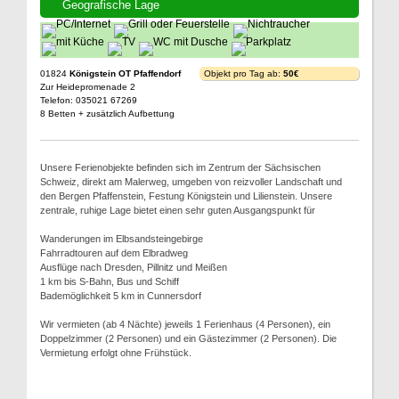
Geografische Lage
01824
Königstein OT Pfaffendorf
Objekt pro Tag ab:
50€
Zur Heidepromenade 2
Telefon: 035021 67269
8 Betten + zusätzlich Aufbettung
Unsere Ferienobjekte befinden sich im Zentrum der Sächsischen
Schweiz, direkt am Malerweg, umgeben von reizvoller Landschaft und
den Bergen Pfaffenstein, Festung Königstein und Lilienstein. Unsere
zentrale, ruhige Lage bietet einen sehr guten Ausgangspunkt für
Wanderungen im Elbsandsteingebirge
Fahrradtouren auf dem Elbradweg
Ausflüge nach Dresden, Pillnitz und Meißen
1 km bis S-Bahn, Bus und Schiff
Bademöglichkeit 5 km in Cunnersdorf
Wir vermieten (ab 4 Nächte) jeweils 1 Ferienhaus (4 Personen), ein
Doppelzimmer (2 Personen) und ein Gästezimmer (2 Personen). Die
Vermietung erfolgt ohne Frühstück.