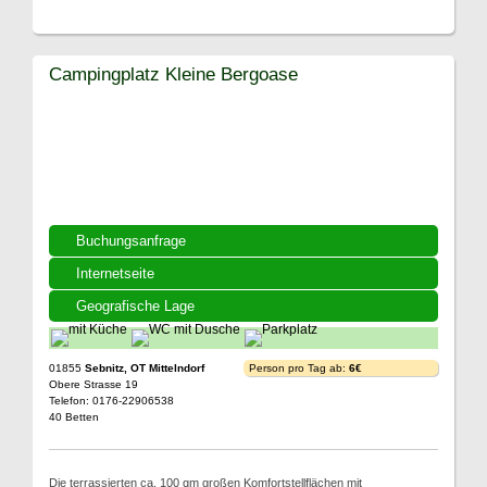
Campingplatz Kleine Bergoase
Buchungsanfrage
Internetseite
Geografische Lage
01855
Sebnitz, OT Mittelndorf
Person pro Tag ab:
6€
Obere Strasse 19
Telefon: 0176-22906538
40 Betten
Die terrassierten ca. 100 qm großen Komfortstellflächen mit