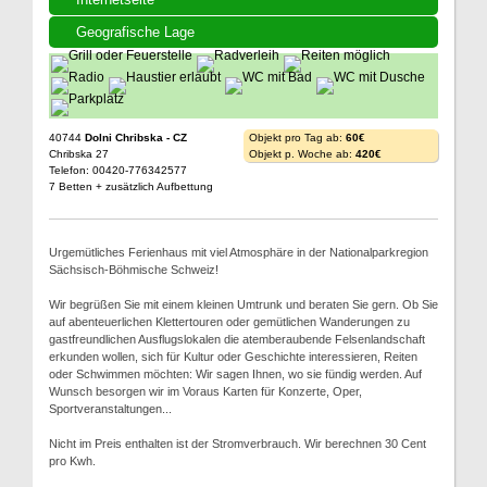
Geografische Lage
40744
Dolni Chribska - CZ
Objekt pro Tag ab:
60€
Chribska 27
Objekt p. Woche ab:
420€
Telefon: 00420-776342577
7 Betten + zusätzlich Aufbettung
Urgemütliches Ferienhaus mit viel Atmosphäre in der Nationalparkregion
Sächsisch-Böhmische Schweiz!
Wir begrüßen Sie mit einem kleinen Umtrunk und beraten Sie gern. Ob Sie
auf abenteuerlichen Klettertouren oder gemütlichen Wanderungen zu
gastfreundlichen Ausflugslokalen die atemberaubende Felsenlandschaft
erkunden wollen, sich für Kultur oder Geschichte interessieren, Reiten
oder Schwimmen möchten: Wir sagen Ihnen, wo sie fündig werden. Auf
Wunsch besorgen wir im Voraus Karten für Konzerte, Oper,
Sportveranstaltungen...
Nicht im Preis enthalten ist der Stromverbrauch. Wir berechnen 30 Cent
pro Kwh.