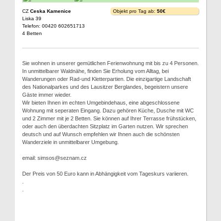
CZ
Ceska Kamenice
Objekt pro Tag ab:
50€
Liska 39
Telefon: 00420 602651713
4 Betten
Sie wohnen in unserer gemütlichen Ferienwohnung mit bis zu 4 Personen.
In unmittelbarer Waldnähe, finden Sie Erholung vom Alltag, bei
Wanderungen oder Rad-und Kletterpartien. Die einzigartige Landschaft
des Nationalparkes und des Lausitzer Berglandes, begeistern unsere
Gäste immer wieder.
Wir bieten Ihnen im echten Umgebindehaus, eine abgeschlossene
Wohnung mit seperaten Eingang. Dazu gehören Küche, Dusche mit WC
und 2 Zimmer mit je 2 Betten. Sie können auf Ihrer Terrasse frühstücken,
oder auch den überdachten Sitzplatz im Garten nutzen. Wir sprechen
deutsch und auf Wunsch empfehlen wir Ihnen auch die schönsten
Wanderziele in unmittelbarer Umgebung.
email: simsos@seznam.cz
Der Preis von 50 Euro kann in Abhängigkeit vom Tageskurs variieren.
.
.