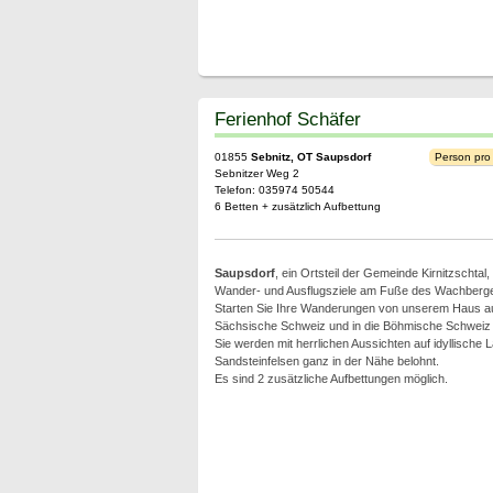
Ferienhof Schäfer
01855
Sebnitz, OT Saupsdorf
Person pro
Sebnitzer Weg 2
Telefon: 035974 50544
6 Betten + zusätzlich Aufbettung
Saupsdorf
, ein Ortsteil der Gemeinde Kirnitzschtal, l
Wander- und Ausflugsziele am Fuße des Wachberg
Starten Sie Ihre Wanderungen von unserem Haus aus
Sächsische Schweiz und in die Böhmische Schweiz
Sie werden mit herrlichen Aussichten auf idyllische 
Sandsteinfelsen ganz in der Nähe belohnt.
Es sind 2 zusätzliche Aufbettungen möglich.