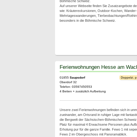
Böhmische Schweiz.
Auf unserer Webseite finden Sie Zusatzangebote 
wie: Kräuterexkursionen, Outdoor-Kochen, Wander-
Mehrtageswanderungen, Tierbeobachtungen/Rothirsc
besonders in die Böhmische Schweiz.
Ferienwohnungen Hesse am Wac
01855
Saupsdorf
Doppelzi. p
Oberdorf 32
Telefon: 03597450553
4 Betten + zusätzlich Aufbettung
Unsere zwei Ferienwohnungen befinden sich in unmi
zueinander, am Ortsrand in ruhiger Lage mit fantast
die Bergwelt der Sächsischen-Böhmischen Schweiz
Platz für maximal 4 Erwachsene Personen plus Aufb
Erholung pur für die ganze Familie. Fewo 1 mit sepe
Fewo 2 im Obergeschoss mit Panoramablick.