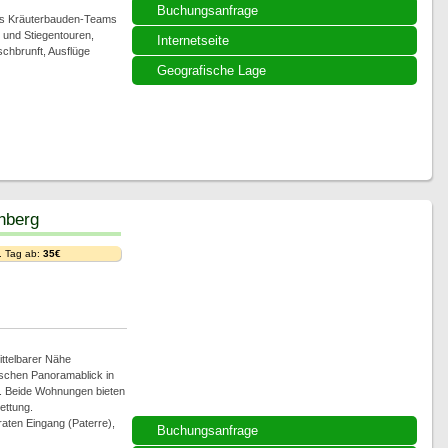
Buchungsanfrage
des Kräuterbauden-Teams
 und Stiegentouren,
Internetseite
hbrunft, Ausflüge
Geografische Lage
hberg
. Tag ab:
35€
ttelbarer Nähe
ischen Panoramablick in
. Beide Wohnungen bieten
ettung.
raten Eingang (Paterre),
Buchungsanfrage