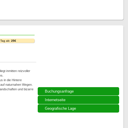
 Tag ab:
25€
iegt inmitten reizvoller
es.
 in die Hintere
 auf naturnahen Wegen.
Landschaften und bizarre
Buchungsanfrage
Internetseite
Geografische Lage