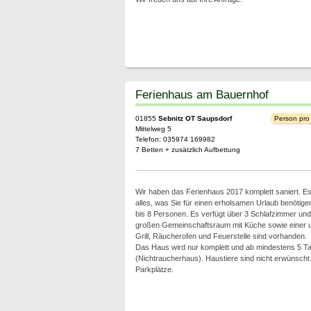
Ferienhaus am Bauernhof
01855
Sebnitz OT Saupsdorf
Person pro
Mittelweg 5
Telefon: 035974 169982
7 Betten + zusätzlich Aufbettung
Wir haben das Ferienhaus 2017 komplett saniert. Es
alles, was Sie für einen erholsamen Urlaub benötigen
bis 8 Personen. Es verfügt über 3 Schlafzimmer und
großen Gemeinschaftsraum mit Küche sowie einer u
Grill, Räucherofen und Feuerstelle sind vorhanden.
Das Haus wird nur komplett und ab mindestens 5 Tag
(Nichtraucherhaus). Haustiere sind nicht erwünscht
Parkplätze.