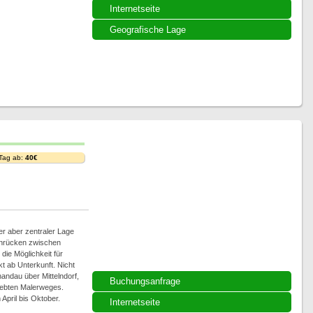
Internetseite
Geografische Lage
 Tag ab:
40€
er aber zentraler Lage
nrücken zwischen
 die Möglichkeit für
 ab Unterkunft. Nicht
andau über Mittelndorf,
Buchungsanfrage
liebten Malerweges.
April bis Oktober.
Internetseite