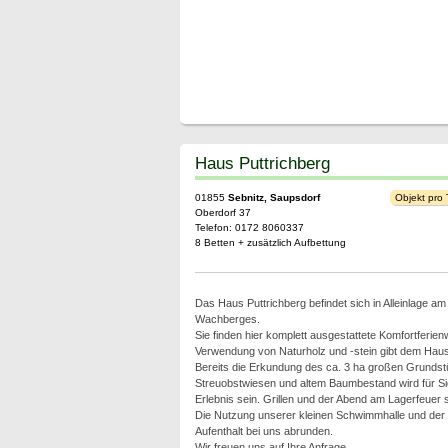
Haus Puttrichberg
01855
Sebnitz, Saupsdorf
Objekt pro
Oberdorf 37
Telefon: 0172 8060337
8 Betten + zusätzlich Aufbettung
Das Haus Puttrichberg befindet sich in Alleinlage a
Wachberges.
Sie finden hier komplett ausgestattete Komfortferie
Verwendung von Naturholz und -stein gibt dem Hau
Bereits die Erkundung des ca. 3 ha großen Grundst
Streuobstwiesen und altem Baumbestand wird für Sie
Erlebnis sein. Grillen und der Abend am Lagerfeuer s
Die Nutzung unserer kleinen Schwimmhalle und der
Aufenthalt bei uns abrunden.
Wir freuen uns auf Ihre Anfrage.