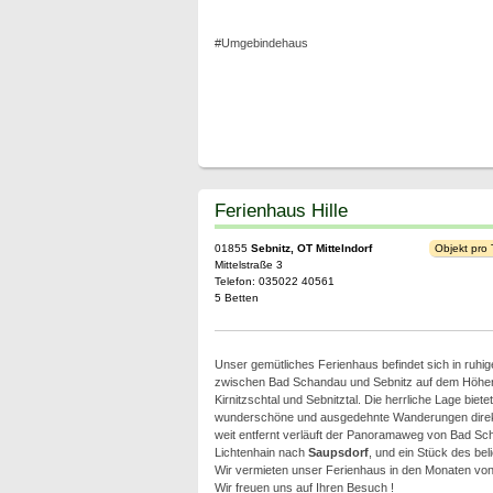
#Umgebindehaus
Ferienhaus Hille
01855
Sebnitz, OT Mittelndorf
Objekt pro
Mittelstraße 3
Telefon: 035022 40561
5 Betten
Unser gemütliches Ferienhaus befindet sich in ruhig
zwischen Bad Schandau und Sebnitz auf dem Höhe
Kirnitzschtal und Sebnitztal. Die herrliche Lage bietet
wunderschöne und ausgedehnte Wanderungen direkt
weit entfernt verläuft der Panoramaweg von Bad Sch
Lichtenhain nach
Saupsdorf
, und ein Stück des be
Wir vermieten unser Ferienhaus in den Monaten von 
Wir freuen uns auf Ihren Besuch !