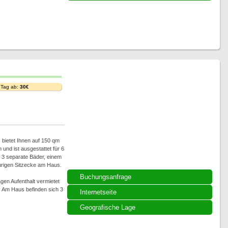
 Tag ab:
30€
 bietet Ihnen auf 150 qm
 und ist ausgestattet für 6
 3 separate Bäder, einem
rigen Sitzecke am Haus.
Buchungsanfrage
en Aufenthalt vermietet
. Am Haus befinden sich 3
Internetseite
Geografische Lage