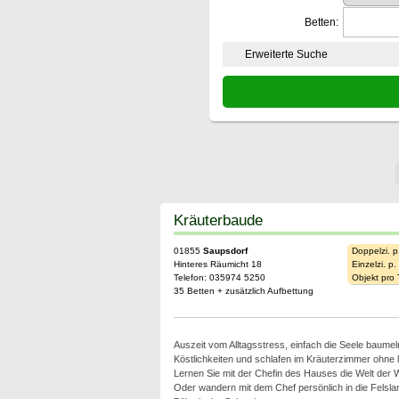
Betten:
Erweiterte Suche
Kräuterbaude
01855
Saupsdorf
Doppelzi. p
Hinteres Räumicht 18
Einzelzi. p
Telefon: 035974 5250
Objekt pro
35 Betten + zusätzlich Aufbettung
Auszeit vom Alltagsstress, einfach die Seele baumel
Köstlichkeiten und schlafen im Kräuterzimmer ohne
Lernen Sie mit der Chefin des Hauses die Welt der 
Oder wandern mit dem Chef persönlich in die Felsl