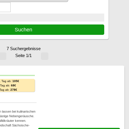
7 Suchergebnisse
Seite 1/1
. Tag ab:
105€
. Tag ab:
68€
 Tag ab:
278€
n lassen bei kulinarischen
 lästige Nebengeräusche.
Wildkräuter kennen.
andschaft Sächsische-