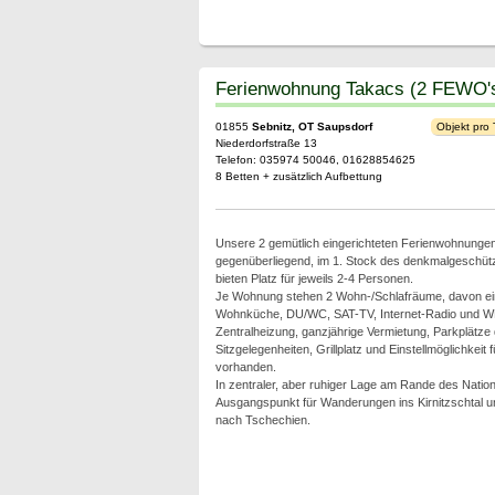
Ferienwohnung Takacs (2 FEWO'
01855
Sebnitz, OT Saupsdorf
Objekt pro
Niederdorfstraße 13
Telefon: 035974 50046, 01628854625
8 Betten + zusätzlich Aufbettung
Unsere 2 gemütlich eingerichteten Ferienwohnungen 
gegenüberliegend, im 1. Stock des denkmalgeschü
bieten Platz für jeweils 2-4 Personen.
Je Wohnung stehen 2 Wohn-/Schlafräume, davon ei
Wohnküche, DU/WC, SAT-TV, Internet-Radio und W
Zentralheizung, ganzjährige Vermietung, Parkplätze
Sitzgelegenheiten, Grillplatz und Einstellmöglichkeit 
vorhanden.
In zentraler, aber ruhiger Lage am Rande des Nation
Ausgangspunkt für Wanderungen ins Kirnitzschtal u
nach Tschechien.