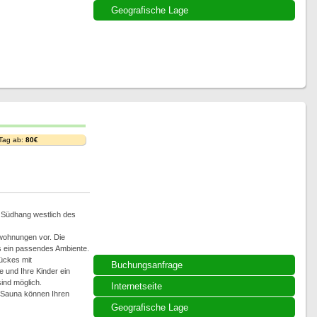
Geografische Lage
 Tag ab:
80€
m Südhang westlich des
nwohnungen vor. Die
s ein passendes Ambiente.
ückes mit
Buchungsanfrage
 und Ihre Kinder ein
ind möglich.
Internetseite
 Sauna können Ihren
Geografische Lage