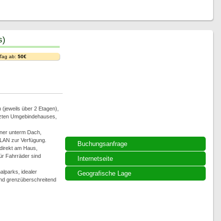
s)
 Tag ab:
50€
(jeweils über 2 Etagen),
tzten Umgebindehauses,
ner unterm Dach,
LAN zur Verfügung.
Buchungsanfrage
 direkt am Haus,
für Fahrräder sind
Internetseite
alparks, idealer
Geografische Lage
nd grenzüberschreitend