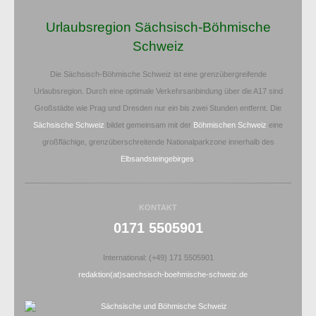
Urlaubsregion Sächsisch-Böhmische
Schweiz
Die Sächsisch-Böhmische Schweiz ist eine grenzübergreifende
Urlaubsregion. Durch eine optimale Verkehrsanbindung über die A17 sind
Großstädte wie Prag und Dresden nur ein bis zwei Stunden entfernt. Die
Sächsische Schweiz
bildet gemeinsam mit der
Böhmischen Schweiz
eine
großflächige, grenzüberschreitende Nationalparkzone innerhalb des
Elbsandsteingebirges
.
KONTAKT
0171 5505901
International: (+49) 171 5505901
redaktion(at)saechsisch-boehmische-schweiz.de