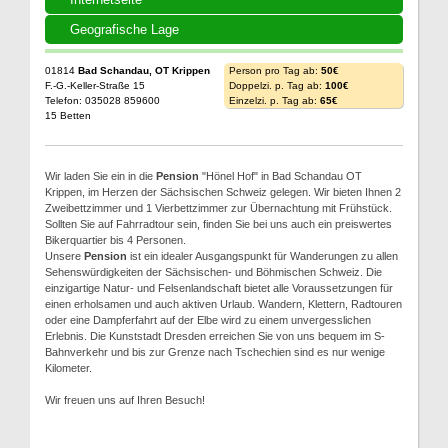
Geografische Lage
01814
Bad Schandau, OT Krippen
Person pro Tag ab:
50€
F.-G.-Keller-Straße 15
Doppelzi. p. Tag ab:
100€
Telefon: 035028 859600
Einzelzi. p. Tag ab:
65€
15 Betten
Wir laden Sie ein in die
Pension
"Hönel Hof" in Bad Schandau OT
Krippen, im Herzen der Sächsischen Schweiz gelegen. Wir bieten Ihnen 2
Zweibettzimmer und 1 Vierbettzimmer zur Übernachtung mit Frühstück.
Sollten Sie auf Fahrradtour sein, finden Sie bei uns auch ein preiswertes
Bikerquartier bis 4 Personen.
Unsere
Pension
ist ein idealer Ausgangspunkt für Wanderungen zu allen
Sehenswürdigkeiten der Sächsischen- und Böhmischen Schweiz. Die
einzigartige Natur- und Felsenlandschaft bietet alle Voraussetzungen für
einen erholsamen und auch aktiven Urlaub. Wandern, Klettern, Radtouren
oder eine Dampferfahrt auf der Elbe wird zu einem unvergesslichen
Erlebnis. Die Kunststadt Dresden erreichen Sie von uns bequem im S-
Bahnverkehr und bis zur Grenze nach Tschechien sind es nur wenige
Kilometer.
Wir freuen uns auf Ihren Besuch!