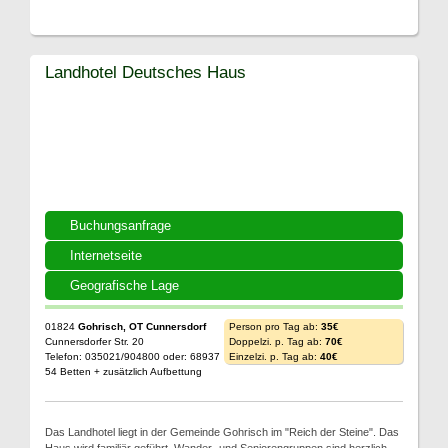
Landhotel Deutsches Haus
Buchungsanfrage
Internetseite
Geografische Lage
01824
Gohrisch, OT Cunnersdorf
Person pro Tag ab:
35€
Cunnersdorfer Str. 20
Doppelzi. p. Tag ab:
70€
Telefon: 035021/904800 oder: 68937
Einzelzi. p. Tag ab:
40€
54 Betten + zusätzlich Aufbettung
Das Landhotel liegt in der Gemeinde Gohrisch im "Reich der Steine". Das