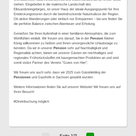
stehen. Eingebettet in die malerische Landschaft des
Elbsandsteingebirges, ist unser Haus der ideale Ausgangspunkt für Ihre
Entdeckungstouren durch die beeindruckende Naturkulisse der Region.
Ob aktive Wanderungen oder einfach nur Entspannen – bei uns finden Sie
die perfekte Balance zwischen Abenteuer und Erholung.
Genießen Sie Ihren Aufenthalt in einer familiären Atmosphäre, die zum
Wohlfühlen einlädt. Wir freuen uns darauf, Sie in der
Pension
Kleiner
König willkommen zu heißen und Ihnen unvergessliche Urlaubstage zu
bereiten. Da wir in unserer
Pension
sehr auf Nachhaltigkeit und
Regionalität achten, bieten wir unserer Gästen ein reichhaltiges und
regionales Frühstücksbuffet mit hausgemachten Produkten an und sind
somit stolze Partner des Vereins "Gutes von Hier".
Wir freuen uns auch sehr, dass wir 2025 zum Gästeliebling der
Pensionen
und Gasthöfe in Sachsen gewählt wurden.
Weitere Informationen finden Sie auf unserer Website! Wir freuen uns auf
Ihren Besuch!
#Direktbuchung möglich
Seite 1/3