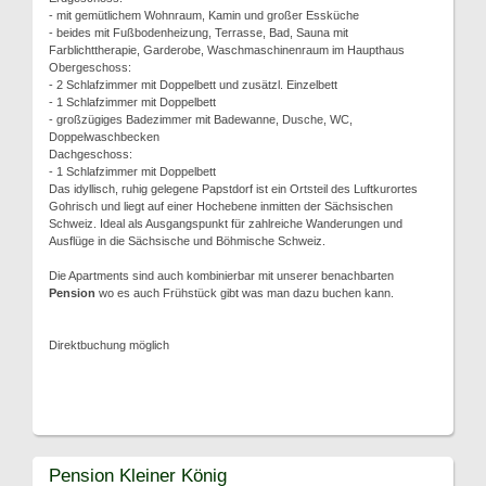
- mit gemütlichem Wohnraum, Kamin und großer Essküche
- beides mit Fußbodenheizung, Terrasse, Bad, Sauna mit
Farblichttherapie, Garderobe, Waschmaschinenraum im Haupthaus
Obergeschoss:
- 2 Schlafzimmer mit Doppelbett und zusätzl. Einzelbett
- 1 Schlafzimmer mit Doppelbett
- großzügiges Badezimmer mit Badewanne, Dusche, WC,
Doppelwaschbecken
Dachgeschoss:
- 1 Schlafzimmer mit Doppelbett
Das idyllisch, ruhig gelegene Papstdorf ist ein Ortsteil des Luftkurortes
Gohrisch und liegt auf einer Hochebene inmitten der Sächsischen
Schweiz. Ideal als Ausgangspunkt für zahlreiche Wanderungen und
Ausflüge in die Sächsische und Böhmische Schweiz.
Die Apartments sind auch kombinierbar mit unserer benachbarten
Pension
wo es auch Frühstück gibt was man dazu buchen kann.
Direktbuchung möglich
Pension Kleiner König