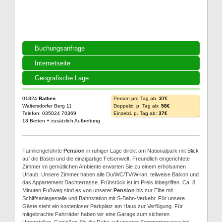
Buchungsanfrage
Internetseite
Geografische Lage
01824
Rathen
Person pro Tag ab:
37€
Waltersdorfer Berg 11
Doppelzi. p. Tag ab:
58€
Telefon: 035024 70369
Einzelzi. p. Tag ab:
37€
18 Betten + zusätzlich Aufbettung
Familiengeführte
Pension
in ruhiger Lage direkt am Nationalpark mit Blick
auf die Bastei und die einzigartige Felsenwelt. Freundlich eingerichtete
Zimmer im gemütlichen Ambiente erwarten Sie zu einem erholsamen
Urlaub. Unsere Zimmer haben alle Du/WC/TV/W-lan, teilweise Balkon und
das Appartement Dachterrasse. Frühstück ist im Preis inbegriffen. Ca. 8
Minuten Fußweg sind es von unserer
Pension
bis zur Elbe mit
Schiffsanlegestelle und Bahnstation mit S-Bahn-Verkehr. Für unsere
Gäste steht ein kostenloser Parkplatz am Haus zur Verfügung. Für
mitgebrachte Fahrräder haben wir eine Garage zum sicheren