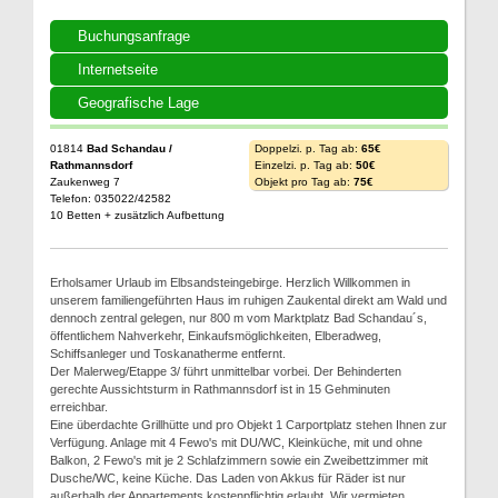
Buchungsanfrage
Internetseite
Geografische Lage
01814
Bad Schandau /
Doppelzi. p. Tag ab:
65€
Rathmannsdorf
Einzelzi. p. Tag ab:
50€
Zaukenweg 7
Objekt pro Tag ab:
75€
Telefon: 035022/42582
10 Betten + zusätzlich Aufbettung
Erholsamer Urlaub im Elbsandsteingebirge. Herzlich Willkommen in
unserem familiengeführten Haus im ruhigen Zaukental direkt am Wald und
dennoch zentral gelegen, nur 800 m vom Marktplatz Bad Schandau´s,
öffentlichem Nahverkehr, Einkaufsmöglichkeiten, Elberadweg,
Schiffsanleger und Toskanatherme entfernt.
Der Malerweg/Etappe 3/ führt unmittelbar vorbei. Der Behinderten
gerechte Aussichtsturm in Rathmannsdorf ist in 15 Gehminuten
erreichbar.
Eine überdachte Grillhütte und pro Objekt 1 Carportplatz stehen Ihnen zur
Verfügung. Anlage mit 4 Fewo's mit DU/WC, Kleinküche, mit und ohne
Balkon, 2 Fewo's mit je 2 Schlafzimmern sowie ein Zweibettzimmer mit
Dusche/WC, keine Küche. Das Laden von Akkus für Räder ist nur
außerhalb der Appartements kostenpflichtig erlaubt. Wir vermieten