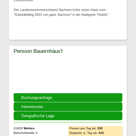
Einzelzimmer
Der Landestourismusverband Sachsen kürte unser Haus zum
"Gästeliebling 2023 von ganz Sachsen" in der Kategorie "Hotels".
Pension Bauernhäus'l
Buchungsanfrage
Internetseite
Geografische Lage
01829
Wehlen
Person pro Tag ab:
32€
Bahnhofstraße 4
Doppelzi. p. Tag ab:
41€