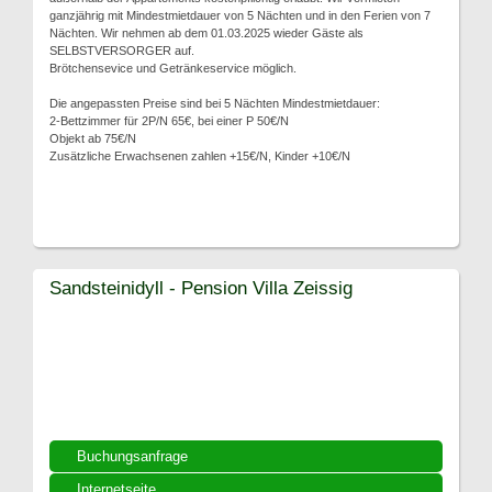
ganzjährig mit Mindestmietdauer von 5 Nächten und in den Ferien von 7
Nächten. Wir nehmen ab dem 01.03.2025 wieder Gäste als
SELBSTVERSORGER auf.
Brötchensevice und Getränkeservice möglich.
Die angepassten Preise sind bei 5 Nächten Mindestmietdauer:
2-Bettzimmer für 2P/N 65€, bei einer P 50€/N
Objekt ab 75€/N
Zusätzliche Erwachsenen zahlen +15€/N, Kinder +10€/N
Sandsteinidyll - Pension Villa Zeissig
Buchungsanfrage
Internetseite