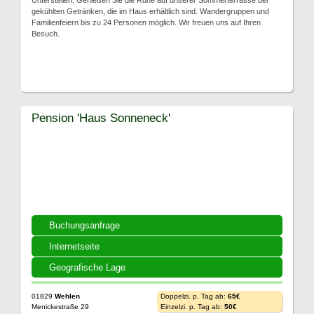
Unterstellen. Genießen Sie die Ruhe auf unserer Sommerterrasse bei
gekühlten Getränken, die im Haus erhältlich sind. Wandergruppen und
Familienfeiern bis zu 24 Personen möglich. Wir freuen uns auf Ihren
Besuch.
Pension 'Haus Sonneneck'
Buchungsanfrage
Internetseite
Geografische Lage
01829
Wehlen
Doppelzi. p. Tag ab:
65€
Menickestraße 29
Einzelzi. p. Tag ab:
50€