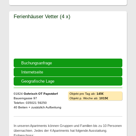
Ferienhäuser Vetter (4 x)
Buchungsanfrage
Internetseite
Geografische Lage
01824
Gohrisch OT Papstdorf
Objekt pro Tag ab:
145€
Bauerngasse 97
Objekt p. Woche ab:
1015€
Telefon: 035021 59250
40 Betten + zusätzlich Aufbettung
In unseren Apartments können Gruppen und Familien bis zu 10 Personen
übernachten. Jedes der 4 Apartments hat folgende Ausstattung.
Erdgeschoss: