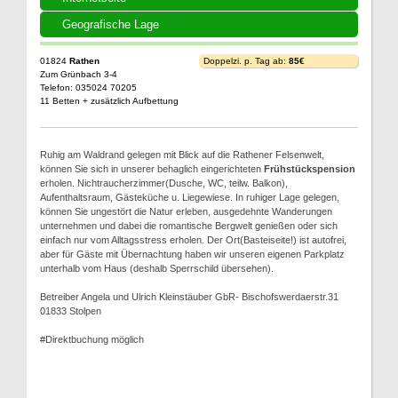
Geografische Lage
01824
Rathen
Doppelzi. p. Tag ab:
85€
Zum Grünbach 3-4
Telefon: 035024 70205
11 Betten + zusätzlich Aufbettung
Ruhig am Waldrand gelegen mit Blick auf die Rathener Felsenwelt,
können Sie sich in unserer behaglich eingerichteten
Frühstückspension
erholen. Nichtraucherzimmer(Dusche, WC, teilw. Balkon),
Aufenthaltsraum, Gästeküche u. Liegewiese. In ruhiger Lage gelegen,
können Sie ungestört die Natur erleben, ausgedehnte Wanderungen
unternehmen und dabei die romantische Bergwelt genießen oder sich
einfach nur vom Alltagsstress erholen. Der Ort(Basteiseite!) ist autofrei,
aber für Gäste mit Übernachtung haben wir unseren eigenen Parkplatz
unterhalb vom Haus (deshalb Sperrschild übersehen).
Betreiber Angela und Ulrich Kleinstäuber GbR- Bischofswerdaerstr.31
01833 Stolpen
#Direktbuchung möglich