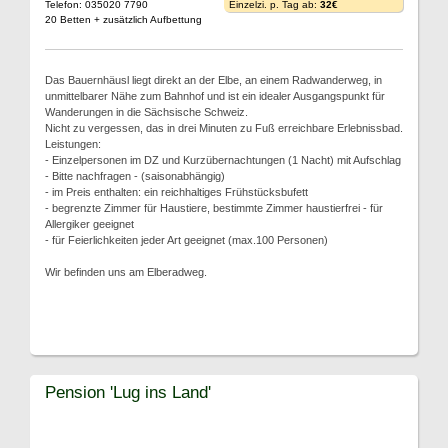
Telefon: 035020 7790
Einzelzi. p. Tag ab:
32€
20 Betten + zusätzlich Aufbettung
Das Bauernhäusl liegt direkt an der Elbe, an einem Radwanderweg, in
unmittelbarer Nähe zum Bahnhof und ist ein idealer Ausgangspunkt für
Wanderungen in die Sächsische Schweiz.
Nicht zu vergessen, das in drei Minuten zu Fuß erreichbare Erlebnissbad.
Leistungen:
- Einzelpersonen im DZ und Kurzübernachtungen (1 Nacht) mit Aufschlag
- Bitte nachfragen - (saisonabhängig)
- im Preis enthalten: ein reichhaltiges Frühstücksbufett
- begrenzte Zimmer für Haustiere, bestimmte Zimmer haustierfrei - für
Allergiker geeignet
- für Feierlichkeiten jeder Art geeignet (max.100 Personen)
Wir befinden uns am Elberadweg.
Pension 'Lug ins Land'