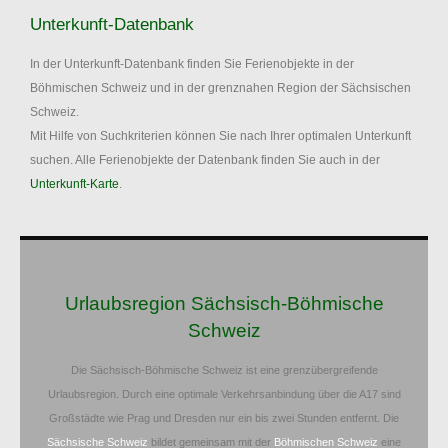
Unterkunft-Datenbank
In der Unterkunft-Datenbank finden Sie Ferienobjekte in der
Böhmischen Schweiz und in der grenznahen Region der Sächsischen
Schweiz.
Mit Hilfe von Suchkriterien können Sie nach Ihrer optimalen Unterkunft
suchen. Alle Ferienobjekte der Datenbank finden Sie auch in der
Unterkunft-Karte
.
Urlaubsregion Sächsisch-Böhmische
Schweiz
Die Sächsisch-Böhmische Schweiz ist eine grenzübergreifende
Urlaubsregion. Durch eine optimale Verkehrsanbindung über die A17 sind
Großstädte wie Prag und Dresden nur ein bis zwei Stunden entfernt. Die
Sächsische Schweiz
bildet gemeinsam mit der
Böhmischen Schweiz
eine