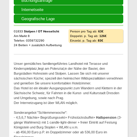
Buchungsanfrage
Internetseite
Geografische Lage
01833
Stolpen / OT Heeselicht
Person pro Tag ab:
63€
Am Markt 8
Doppelzi. p. Tag ab:
126€
Telefon: 0359732290
Einzelzi. p. Tag ab:
83€
24 Betten + zusätzlich Aufbettung
Unser gemütliches familiengeführtes Landhotel mit Terasse und
Kinderspielplatz,liegt am Polenztal,in der Nähe der Bastei, den
Burgstädten Hohnstein und Stolpen. Lassen Sie sich mit unserer
sächsischen Küche; speziell den heimischen Wildspezialitäten verwöhnen
und genießen Sie unsere komfortablen Hotelzimmer.
Das Hotel ist ein idealer Ausgangspunkt zum Wandern und Klettern in der
Sächsische Schweiz, für Fahrten in die Kunst- und Kulturstadt Dresden
und Umgebung, sowie nach Prag.
Der Internetzugang ist über WLAN möglich.
Sonderangebot "Schlemmerwoche":
- 4,5,6,7 Nächte+ Begrüßungssekt+ Frühstücksbuffet+
Halbpension
(3-
gänge Wahlmenü) mit 1 candle-light-dinner + freier Eintritt auf Festung
Königstein und Burg Stoplen + WLAN u.v.m.
- ab 456,00 Euro p.P. im Doppelzimmer oder ab 536,00 Euro im