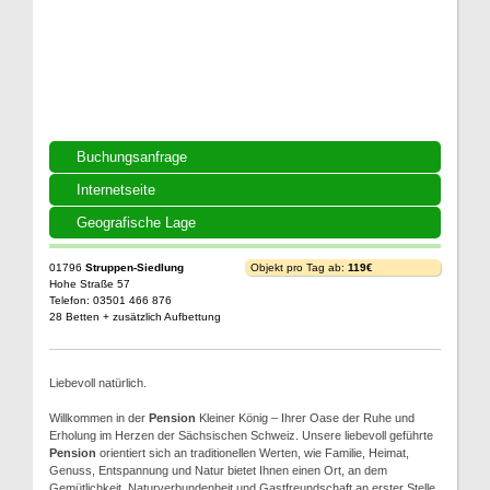
Buchungsanfrage
Internetseite
Geografische Lage
01796
Struppen-Siedlung
Objekt pro Tag ab:
119€
Hohe Straße 57
Telefon: 03501 466 876
28 Betten + zusätzlich Aufbettung
Liebevoll natürlich.
Willkommen in der
Pension
Kleiner König – Ihrer Oase der Ruhe und
Erholung im Herzen der Sächsischen Schweiz. Unsere liebevoll geführte
Pension
orientiert sich an traditionellen Werten, wie Familie, Heimat,
Genuss, Entspannung und Natur bietet Ihnen einen Ort, an dem
Gemütlichkeit, Naturverbundenheit und Gastfreundschaft an erster Stelle