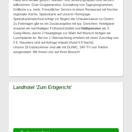
Haus wird familiär geführt. Wander- und Seniorengruppen sind herzlich
willkommen. Gute Gruppenpreise. Gestaltung von Tagesprogrammen,
Grillfeste u.a. mehr. Freundlicher Service in einem Restaurant mit frischer
regionaler Küche. Speisekarte auf unserer Homepage.
Speisekartenwechsel erfolgt vor Beginn der Urlaubersaison zu Ostern.
Zu Feiertagen gibt es ein Zusatzangebot mit typ. Gerichten. Hotelgäste
erwartet ein reichhaltiges Frühstücksbüfett und
Halbpension
als 3-
Gang-Menü, davon 2 Hauptgänge zur Wahl. Auf Wunsch fertigen wir
Lunchpakete an. Bei nur 1 Übernachtung erheben wir einen Zuschlag von
5 €. Haustiere sind auf Anfrage erlaubt (Hund 5 € Nacht).
Unsere 28 Gästezimmer sind alle mit DU/WC, SAT-TV und Telefon
ausgestattet. Wir freuen uns auf Ihren Besuch!
Landhotel 'Zum Erbgericht'