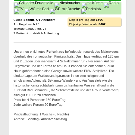
01855
Sebnitz, OT Altendorf
Objekt pro Tag ab:
150€
Am Hegebusch 20
Objekt p. Woche ab:
840€
Telefon: 035022 50777
7 Betten + zusätzlich Aufbettung
Unser neu errichtetes
Ferienhaus
befindet sich unweit des Malerweges
oberhalb des romantischen Kirnitzschtals. Das Haus verfügt auf 125 qm
und 2 Etagen über insgesamt 4 Schlafzimmer für 7 Personen. Auf der
Liegewiese und der Terrasse am Haus können Sie entspannen. Zum
Haus gehört ebenso eine Garage sowie weitere PKW-Stellplätze. Die
direkte Lage am Waldesrand garantiert ihnen eine ruhigen und
erholsamen Aufenthalt. Bekannte Wander- und Ausflugsziele wie die
historische Kirnitzschtalbahn zum Lichtenhainer Wasserfall und in die
Kurstadt Bad Schandau , die Schrammsteine und der Große Winterberg
sind gut zu Fuß zu erreichen.
Preis bis 4 Personen: 150 Euro/Tag
Jede weitere Person 20 Euro/Tag
Mindestbuchung: 1 Woche (6 Nächte)
Anreise: Sonntag / Abreise: Samstag