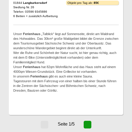
01844
Langburkersdorf
Objekt pro Tag ab:
85€
Siedlung Nr. 26
Telefon: 03596 9345886
6 Betten + zusätzlich Aufbettung
Unser
Ferienhaus
„Talblick“ liegt auf Sonnenseite, direkt am Waldrand
des Hohwaldes. Das 30km² große Waldgebiet bildet die Grenze zwischen
dem Tourismusgebiet Sächsische Schweiz und der Oberlausitz. Das
wunderschöne Wandergebiet beginnt direkt ab der Unterkunft.
Wer die Ruhe und Schönheit der Natur sucht, ist hier genau richtig, auch
mit dem E-Bike (Unterstellmöglichkeit vorhanden) oder dem
Familienmitglied Hund.
Unser
Ferienhaus
hat 82qm Wohnfläche und das Haus steht auf einem
4000qm Wiesen-Grundstück. Eine Grillecke ist vorhanden.
In unserem
Ferienhaus
gibt es auch eine kleine Sauna.
Tagestouren mit dem Fahrzeug von einer halben bis einer Stunde führen
in die Zentren der Sächsischen- und Böhmischen Schweiz, nach
Dresden, Bautzen oder Görlitz.
Seite 1/5