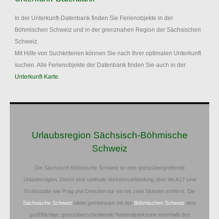
In der Unterkunft-Datenbank finden Sie Ferienobjekte in der
Böhmischen Schweiz und in der grenznahen Region der Sächsischen
Schweiz.
Mit Hilfe von Suchkriterien können Sie nach Ihrer optimalen Unterkunft
suchen. Alle Ferienobjekte der Datenbank finden Sie auch in der
Unterkunft-Karte
.
Urlaubsregion Sächsisch-Böhmische
Schweiz
Die Sächsisch-Böhmische Schweiz ist eine grenzübergreifende
Urlaubsregion. Durch eine optimale Verkehrsanbindung über die A17 sind
Großstädte wie Prag und Dresden nur ein bis zwei Stunden entfernt. Die
Sächsische Schweiz
bildet gemeinsam mit der
Böhmischen Schweiz
eine
großflächige, grenzüberschreitende Nationalparkzone innerhalb des