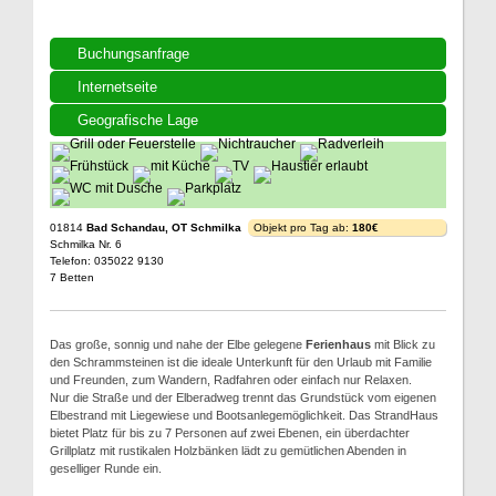
Buchungsanfrage
Internetseite
Geografische Lage
01814
Bad Schandau, OT Schmilka
Objekt pro Tag ab:
180€
Schmilka Nr. 6
Telefon: 035022 9130
7 Betten
Das große, sonnig und nahe der Elbe gelegene
Ferienhaus
mit Blick zu
den Schrammsteinen ist die ideale Unterkunft für den Urlaub mit Familie
und Freunden, zum Wandern, Radfahren oder einfach nur Relaxen.
Nur die Straße und der Elberadweg trennt das Grundstück vom eigenen
Elbestrand mit Liegewiese und Bootsanlegemöglichkeit. Das StrandHaus
bietet Platz für bis zu 7 Personen auf zwei Ebenen, ein überdachter
Grillplatz mit rustikalen Holzbänken lädt zu gemütlichen Abenden in
geselliger Runde ein.