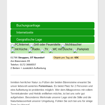
Buchungsanfrage
Internetseite
Geografische Lage
01796
Struppen, OT Naundorf
Objekt pro Tag ab:
65€
Am Bärenstein 65
Telefon: 0172 3668557
2 Betten + zusätzlich Aufbettung
Inmitten herrlicher Natur zu Füßen der beiden Bärensteine erwartet Sie
unser liebevoll saniertes
Ferienhaus
. Es bietet Platz für 2 Personen und
eine Aufbettung ist problemlos möglich. Wer dem Alltagsstress mit vollem
Terminkalender und Hektik entfliehen möchte, ist bei uns sehr gut
aufgehoben. Besonderes Merkmale unserer Lage sind die Stille und die
Naturbelassenheit unserer Umgebung. Fühlen Sie sich bei uns für einige
Tage "zu Hause".