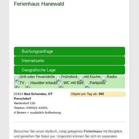
Ferienhaus Hanewald
Buchungsanfrage
Internetseite
Geografische Lage
01814
Bad Schandau, OT
Objekt pro Tag ab:
30€
Porschdorf
Niederdorf 12b
Telefon: 035022 42651
4 Betten + zusätzlich Aufbettung
Besuchen Sie unser idyllisch, ruhig gelegenes
Ferienhaus
mit Bergblick
und genießen Sie Natur pur. Ungestört können Sie sich im separaten