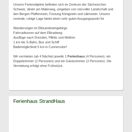
Unsere Ferienobjekte befinden sich im Zentrum der Sächsischen
Schweiz, direkt am Malerweg, umgeben von reizvoller Landschaft und
den Bergen Pfaffenstein, Festung Königstein und Lilienstein. Unsere
zentrale, ruhige Lage bietet einen sehr guten Ausgangspunkt für
Wanderungen im Elbsandsteingebirge
Fahrradtouren auf dem Elbradweg
Ausflüge nach Dresden, Pillnitz und Meißen
1 km bis S-Bahn, Bus und Schiff
Bademöglichkeit 5 km in Cunnersdorf
Wir vermieten (ab 4 Nächte) jeweils 1
Ferienhaus
(4 Personen), ein
Doppelzimmer (2 Personen) und ein Gästezimmer (2 Personen). Die
Vermietung erfolgt ohne Frühstück.
Ferienhaus StrandHaus