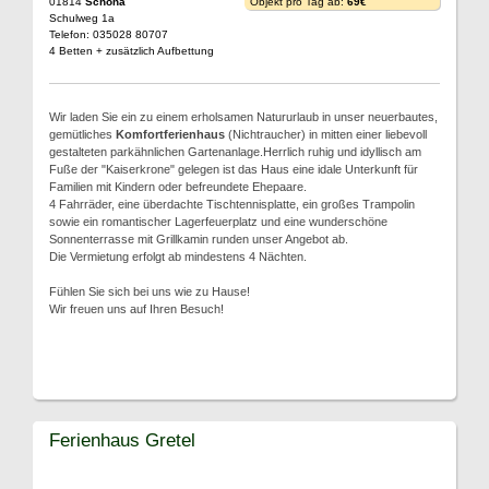
01814
Schöna
Objekt pro Tag ab:
69€
Schulweg 1a
Telefon: 035028 80707
4 Betten + zusätzlich Aufbettung
Wir laden Sie ein zu einem erholsamen Natururlaub in unser neuerbautes,
gemütliches
Komfortferienhaus
(Nichtraucher) in mitten einer liebevoll
gestalteten parkähnlichen Gartenanlage.Herrlich ruhig und idyllisch am
Fuße der "Kaiserkrone" gelegen ist das Haus eine idale Unterkunft für
Familien mit Kindern oder befreundete Ehepaare.
4 Fahrräder, eine überdachte Tischtennisplatte, ein großes Trampolin
sowie ein romantischer Lagerfeuerplatz und eine wunderschöne
Sonnenterrasse mit Grillkamin runden unser Angebot ab.
Die Vermietung erfolgt ab mindestens 4 Nächten.
Fühlen Sie sich bei uns wie zu Hause!
Wir freuen uns auf Ihren Besuch!
Ferienhaus Gretel