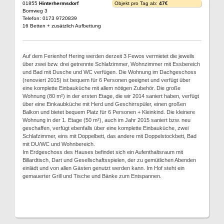
01855
Hinterhermsdorf
Objekt pro Tag ab:
47€
Bornweg 3
Telefon: 0173 9720839
16 Betten + zusätzlich Aufbettung
Auf dem Ferienhof Hering werden derzeit 3 Fewos vermietet die jeweils
über zwei bzw. drei getrennte Schlafzimmer, Wohnzimmer mit Essbereich
und Bad mit Dusche und WC verfügen. Die Wohnung im Dachgeschoss
(renoviert 2015) ist bequem für 6 Personen geeignet und verfügt über
eine komplette Einbauküche mit allem nötigen Zubehör. Die große
Wohnung (80 m²) in der ersten Etage, die wir 2014 saniert haben, verfügt
über eine Einkaubküche mit Herd und Geschirrspüler, einen großen
Balkon und bietet bequem Platz für 6 Personen + Kleinkind. Die kleinere
Wohnung in der 1. Etage (50 m²), auch im Jahr 2015 saniert bzw. neu
geschaffen, verfügt ebenfalls über eine komplette Einbauküche, zwei
Schlafzimmer, eins mit Doppelbett, das andere mit Doppelstockbett, Bad
mit DU/WC und Wohnbereich.
Im Erdgeschoss des Hauses befindet sich ein Aufenthaltsraum mit
Billardtisch, Dart und Gesellschaftsspielen, der zu gemütlichen Abenden
einlädt und von allen Gästen genutzt werden kann. Im Hof steht ein
gemauerter Grill und Tische und Bänke zum Entspannen.