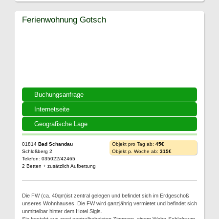
Ferienwohnung Gotsch
Buchungsanfrage
Internetseite
Geografische Lage
01814
Bad Schandau
Objekt pro Tag ab:
45€
Schloßberg 2
Objekt p. Woche ab:
315€
Telefon: 035022/42465
2 Betten + zusätzlich Aufbettung
Die FW (ca. 40qm)ist zentral gelegen und befindet sich im Erdgeschoß
unseres Wohnhauses. Die FW wird ganzjährig vermietet und befindet sich
unmittelbar hinter dem Hotel Sigls.