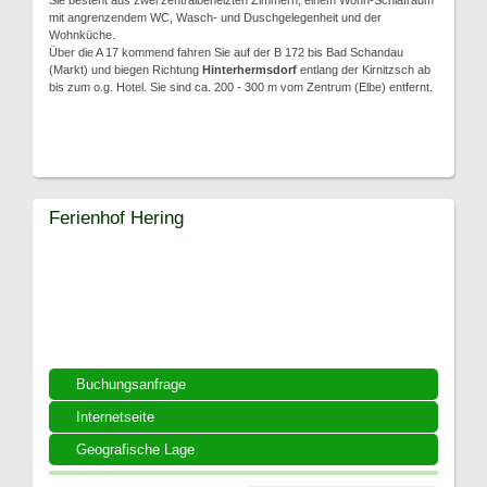
Sie besteht aus zwei zentralbeheizten Zimmern, einem Wohn-Schlafraum
mit angrenzendem WC, Wasch- und Duschgelegenheit und der
Wohnküche.
Über die A 17 kommend fahren Sie auf der B 172 bis Bad Schandau
(Markt) und biegen Richtung
Hinterhermsdorf
entlang der Kirnitzsch ab
bis zum o.g. Hotel. Sie sind ca. 200 - 300 m vom Zentrum (Elbe) entfernt.
Ferienhof Hering
Buchungsanfrage
Internetseite
Geografische Lage