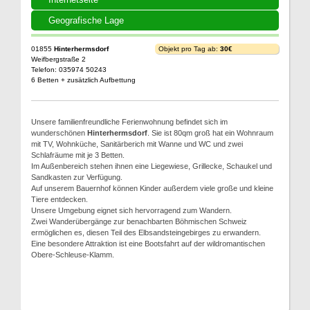
Geografische Lage
01855
Hinterhermsdorf
Objekt pro Tag ab:
30€
Weifbergstraße 2
Telefon: 035974 50243
6 Betten + zusätzlich Aufbettung
Unsere familienfreundliche Ferienwohnung befindet sich im
wunderschönen
Hinterhermsdorf
. Sie ist 80qm groß hat ein Wohnraum
mit TV, Wohnküche, Sanitärberich mit Wanne und WC und zwei
Schlafräume mit je 3 Betten.
Im Außenbereich stehen ihnen eine Liegewiese, Grillecke, Schaukel und
Sandkasten zur Verfügung.
Auf unserem Bauernhof können Kinder außerdem viele große und kleine
Tiere entdecken.
Unsere Umgebung eignet sich hervorragend zum Wandern.
Zwei Wanderübergänge zur benachbarten Böhmischen Schweiz
ermöglichen es, diesen Teil des Elbsandsteingebirges zu erwandern.
Eine besondere Attraktion ist eine Bootsfahrt auf der wildromantischen
Obere-Schleuse-Klamm.