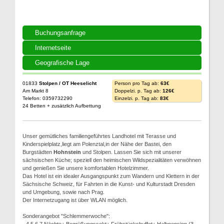
Buchungsanfrage
Internetseite
Geografische Lage
01833
Stolpen / OT Heeselicht
Person pro Tag ab:
63€
Am Markt 8
Doppelzi. p. Tag ab:
126€
Telefon: 0359732290
Einzelzi. p. Tag ab:
83€
24 Betten + zusätzlich Aufbettung
Unser gemütliches familiengeführtes Landhotel mit Terasse und
Kinderspielplatz,liegt am Polenztal,in der Nähe der Bastei, den
Burgstädten
Hohnstein
und Stolpen. Lassen Sie sich mit unserer
sächsischen Küche; speziell den heimischen Wildspezialitäten verwöhnen
und genießen Sie unsere komfortablen Hotelzimmer.
Das Hotel ist ein idealer Ausgangspunkt zum Wandern und Klettern in der
Sächsische Schweiz, für Fahrten in die Kunst- und Kulturstadt Dresden
und Umgebung, sowie nach Prag.
Der Internetzugang ist über WLAN möglich.
Sonderangebot "Schlemmerwoche":