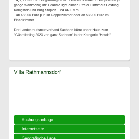
- 4,5,6,7 Nächte+ Begrüßungssekt+ Frühstücksbuffet+ Halbpension (3-
gänge Wahlmenü) mit 1 candle-light-dinner + freier Eintritt auf Festung
Königstein und Burg Stoplen + WLAN u.v.m.
- ab 456,00 Euro p.P. im Doppelzimmer oder ab 536,00 Euro im
Einzelzimmer
Der Landestourismusverband Sachsen kürte unser Haus zum
"Gästeliebling 2023 von ganz Sachsen" in der Kategorie "Hotels".
Villa Rathmannsdorf
Buchungsanfrage
Internetseite
Geografische Lage