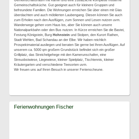
Gemeinschaftsraum mit Kamin und eine zusätzliche komplette moderne
Gemeinschaftsküche. Gut geeignet auch für kleinere Gruppen und
befreundete Familien. Die Wohnungen erreichen Sie über einen mit Glas
überdachten und auch möblierten Laubengang. Diesen können Sie auch
zum Erholen nach den Ausflügen, zum Sonnen und Lesen nutzen uvm.
Wanderwege gehen vom Haus los, aber Sie können auch unsere
Nationalparkbahn oder den Bus nutzen. In Kürze erreichen Sie die Bastei,
Festung Königstein, Burg
Hohnstein
und Stolpen, den Kurort Rathen,
Stadt Wehlen, Bad Schandau an der Elbe. Wir haben reichlich
Prospektmaterial ausliegen und beraten Sie gerne bei Ihren Ausflügen. Auf
unserem ca. 5000 qm großem Grundstück befindet sich ein großer
Grillplatz, das Streichelgehege mit den Kamerunschafen, eine
Streuobstwiese, Liegewiese, kleiner Spielplatz, Tischtennis, kleiner
Kräutergarten und verschiedene Teesorten uvm.
Wir freuen uns auf Ihren Besuch in unserer Ferienscheune.
Ferienwohnungen Fischer