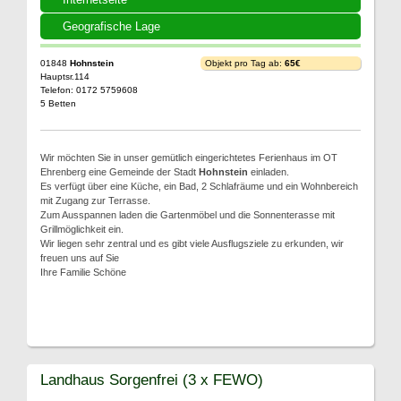
Geografische Lage
01848
Hohnstein
Objekt pro Tag ab:
65€
Hauptsr.114
Telefon: 0172 5759608
5 Betten
Wir möchten Sie in unser gemütlich eingerichtetes Ferienhaus im OT
Ehrenberg eine Gemeinde der Stadt
Hohnstein
einladen.
Es verfügt über eine Küche, ein Bad, 2 Schlafräume und ein Wohnbereich
mit Zugang zur Terrasse.
Zum Ausspannen laden die Gartenmöbel und die Sonnenterasse mit
Grillmöglichkeit ein.
Wir liegen sehr zentral und es gibt viele Ausflugsziele zu erkunden, wir
freuen uns auf Sie
Ihre Familie Schöne
Landhaus Sorgenfrei (3 x FEWO)