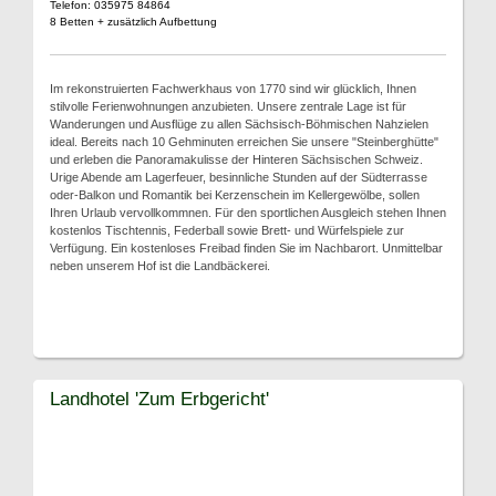
Telefon: 035975 84864
8 Betten + zusätzlich Aufbettung
Im rekonstruierten Fachwerkhaus von 1770 sind wir glücklich, Ihnen
stilvolle Ferienwohnungen anzubieten. Unsere zentrale Lage ist für
Wanderungen und Ausflüge zu allen Sächsisch-Böhmischen Nahzielen
ideal. Bereits nach 10 Gehminuten erreichen Sie unsere "Steinberghütte"
und erleben die Panoramakulisse der Hinteren Sächsischen Schweiz.
Urige Abende am Lagerfeuer, besinnliche Stunden auf der Südterrasse
oder-Balkon und Romantik bei Kerzenschein im Kellergewölbe, sollen
Ihren Urlaub vervollkommnen. Für den sportlichen Ausgleich stehen Ihnen
kostenlos Tischtennis, Federball sowie Brett- und Würfelspiele zur
Verfügung. Ein kostenloses Freibad finden Sie im Nachbarort. Unmittelbar
neben unserem Hof ist die Landbäckerei.
Landhotel 'Zum Erbgericht'