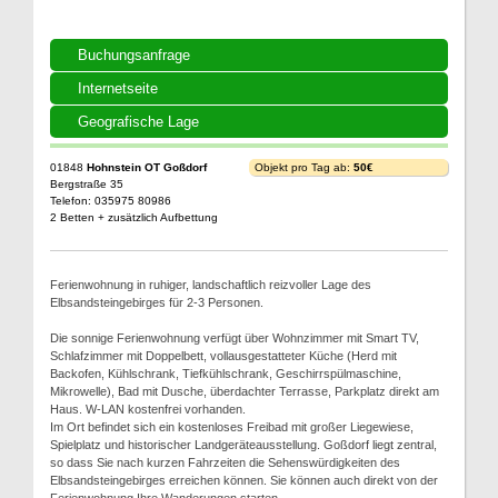
Buchungsanfrage
Internetseite
Geografische Lage
01848
Hohnstein OT Goßdorf
Objekt pro Tag ab:
50€
Bergstraße 35
Telefon: 035975 80986
2 Betten + zusätzlich Aufbettung
Ferienwohnung in ruhiger, landschaftlich reizvoller Lage des
Elbsandsteingebirges für 2-3 Personen.
Die sonnige Ferienwohnung verfügt über Wohnzimmer mit Smart TV,
Schlafzimmer mit Doppelbett, vollausgestatteter Küche (Herd mit
Backofen, Kühlschrank, Tiefkühlschrank, Geschirrspülmaschine,
Mikrowelle), Bad mit Dusche, überdachter Terrasse, Parkplatz direkt am
Haus. W-LAN kostenfrei vorhanden.
Im Ort befindet sich ein kostenloses Freibad mit großer Liegewiese,
Spielplatz und historischer Landgeräteausstellung. Goßdorf liegt zentral,
so dass Sie nach kurzen Fahrzeiten die Sehenswürdigkeiten des
Elbsandsteingebirges erreichen können. Sie können auch direkt von der