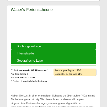
Wauer's Ferienscheune
Buchungsanfrage
Internetseite
Geografische Lage
01848
Hohnstein OT Ulbersdorf
Person pro Tag ab:
25€
Am Sportplatz 6
Doppelzi. p. Tag ab:
50€
Telefon: 035971 55931
8 Betten + zusätzlich Aufbettung
Haben Sie Lust in einer ehemaligen Scheune zu übernachten? Dann sind
Sie bei uns genau richtig. Wir bieten Ihnen modern und komplett
eingerichtete Ferienwohnungen, einen urigen und gemütlichen