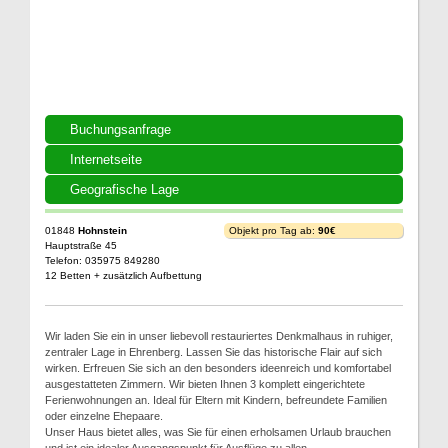
Buchungsanfrage
Internetseite
Geografische Lage
01848
Hohnstein
Objekt pro Tag ab:
90€
Hauptstraße 45
Telefon: 035975 849280
12 Betten + zusätzlich Aufbettung
Wir laden Sie ein in unser liebevoll restauriertes Denkmalhaus in ruhiger,
zentraler Lage in Ehrenberg. Lassen Sie das historische Flair auf sich
wirken. Erfreuen Sie sich an den besonders ideenreich und komfortabel
ausgestatteten Zimmern. Wir bieten Ihnen 3 komplett eingerichtete
Ferienwohnungen an. Ideal für Eltern mit Kindern, befreundete Familien
oder einzelne Ehepaare.
Unser Haus bietet alles, was Sie für einen erholsamen Urlaub brauchen