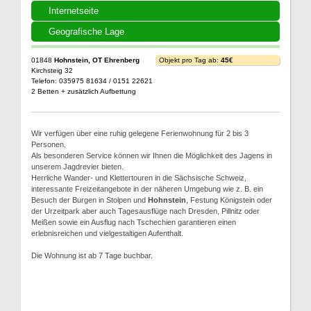
Internetseite
Geografische Lage
01848
Hohnstein, OT Ehrenberg
Objekt pro Tag ab:
45€
Kirchsteig 32
Telefon: 035975 81634 / 0151 22621
2 Betten + zusätzlich Aufbettung
Wir verfügen über eine ruhig gelegene Ferienwohnung für 2 bis 3
Personen.
Als besonderen Service können wir Ihnen die Möglichkeit des Jagens in
unserem Jagdrevier bieten.
Herrliche Wander- und Klettertouren in die Sächsische Schweiz,
interessante Freizeitangebote in der näheren Umgebung wie z. B. ein
Besuch der Burgen in Stolpen und
Hohnstein
, Festung Königstein oder
der Urzeitpark aber auch Tagesausflüge nach Dresden, Pillnitz oder
Meißen sowie ein Ausflug nach Tschechien garantieren einen
erlebnisreichen und vielgestaltigen Aufenthalt.
Die Wohnung ist ab 7 Tage buchbar.