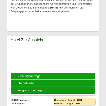
eine einfache Übernachtung - ideal für Studenten, Vereine, Naturfreunde -
bei Gruppentreffen, insbesondere für Klassenfahrten und Ferienfreizeit.
Hier zwischen Bad Schandau und
Hohnstein
befinden sich die
Ausgangspunkte der bekanntesten Wandergebiete.
Hotel Zur Aussicht
Buchungsanfrage
Internetseite
Geografische Lage
01848
Hohnstein
Doppelzi. p. Tag ab:
130€
Am Bergborn 07
Einzelzi. p. Tag ab:
110€