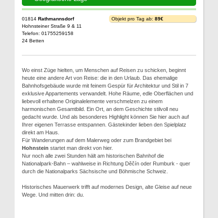
01814
Rathmannsdorf
Objekt pro Tag ab:
89€
Hohnsteiner Straße 9 & 11
Telefon: 01755259158
24 Betten
Wo einst Züge hielten, um Menschen auf Reisen zu schicken, beginnt
heute eine andere Art von Reise: die in den Urlaub. Das ehemalige
Bahnhofsgebäude wurde mit feinem Gespür für Architektur und Stil in 7
exklusive Appartements verwandelt. Hohe Räume, edle Oberflächen und
liebevoll erhaltene Originalelemente verschmelzen zu einem
harmonischen Gesamtbild. Ein Ort, an dem Geschichte stilvoll neu
gedacht wurde. Und als besonderes Highlight können Sie hier auch auf
Ihrer eigenen Terrasse entspannen. Gästekinder lieben den Spielplatz
direkt am Haus.
Für Wanderungen auf dem Malerweg oder zum Brandgebiet bei
Hohnstein
startet man direkt von hier.
Nur noch alle zwei Stunden hält am historischen Bahnhof die
Nationalpark-Bahn – wahlweise in Richtung Děčín oder Rumburk - quer
durch die Nationalparks Sächsische und Böhmische Schweiz.
Historisches Mauerwerk trifft auf modernes Design, alte Gleise auf neue
Wege. Und mitten drin: du.