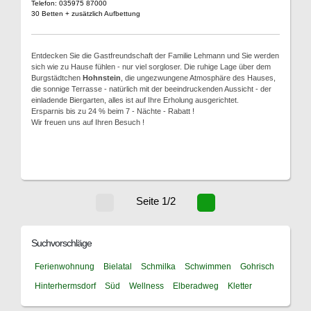
Telefon: 035975 87000
30 Betten + zusätzlich Aufbettung
Entdecken Sie die Gastfreundschaft der Familie Lehmann und Sie werden
sich wie zu Hause fühlen - nur viel sorgloser. Die ruhige Lage über dem
Burgstädtchen
Hohnstein
, die ungezwungene Atmosphäre des Hauses,
die sonnige Terrasse - natürlich mit der beeindruckenden Aussicht - der
einladende Biergarten, alles ist auf Ihre Erholung ausgerichtet.
Ersparnis bis zu 24 % beim 7 - Nächte - Rabatt !
Wir freuen uns auf Ihren Besuch !
Seite 1/2
Suchvorschläge
Ferienwohnung
Bielatal
Schmilka
Schwimmen
Gohrisch
Hinterhermsdorf
Süd
Wellness
Elberadweg
Kletter