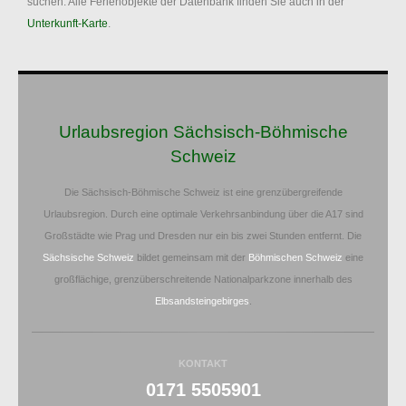
suchen. Alle Ferienobjekte der Datenbank finden Sie auch in der
Unterkunft-Karte
.
Urlaubsregion Sächsisch-Böhmische
Schweiz
Die Sächsisch-Böhmische Schweiz ist eine grenzübergreifende
Urlaubsregion. Durch eine optimale Verkehrsanbindung über die A17 sind
Großstädte wie Prag und Dresden nur ein bis zwei Stunden entfernt. Die
Sächsische Schweiz
bildet gemeinsam mit der
Böhmischen Schweiz
eine
großflächige, grenzüberschreitende Nationalparkzone innerhalb des
Elbsandsteingebirges
.
KONTAKT
0171 5505901