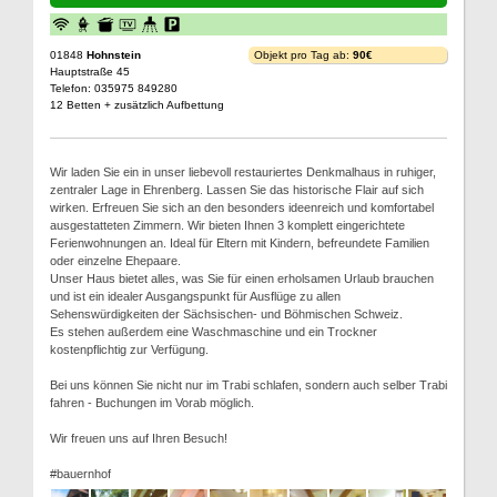
01848
Hohnstein
Objekt pro Tag ab:
90€
Hauptstraße 45
Telefon: 035975 849280
12 Betten + zusätzlich Aufbettung
Wir laden Sie ein in unser liebevoll restauriertes Denkmalhaus in ruhiger,
zentraler Lage in Ehrenberg. Lassen Sie das historische Flair auf sich
wirken. Erfreuen Sie sich an den besonders ideenreich und komfortabel
ausgestatteten Zimmern. Wir bieten Ihnen 3 komplett eingerichtete
Ferienwohnungen an. Ideal für Eltern mit Kindern, befreundete Familien
oder einzelne Ehepaare.
Unser Haus bietet alles, was Sie für einen erholsamen Urlaub brauchen
und ist ein idealer Ausgangspunkt für Ausflüge zu allen
Sehenswürdigkeiten der Sächsischen- und Böhmischen Schweiz.
Es stehen außerdem eine Waschmaschine und ein Trockner
kostenpflichtig zur Verfügung.
Bei uns können Sie nicht nur im Trabi schlafen, sondern auch selber Trabi
fahren - Buchungen im Vorab möglich.
Wir freuen uns auf Ihren Besuch!
#bauernhof