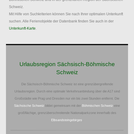
Schweiz.
Mit Hilfe von Suchkriterien können Sie nach Ihrer optimalen Unterkunft
suchen. Alle Ferienobjekte der Datenbank finden Sie auch in der
Unterkunft-Karte
.
Urlaubsregion Sächsisch-Böhmische
Schweiz
Die Sächsisch-Böhmische Schweiz ist eine grenzübergreifende
Urlaubsregion. Durch eine optimale Verkehrsanbindung über die A17 sind
Großstädte wie Prag und Dresden nur ein bis zwei Stunden entfernt. Die
Sächsische Schweiz
bildet gemeinsam mit der
Böhmischen Schweiz
eine
großflächige, grenzüberschreitende Nationalparkzone innerhalb des
Elbsandsteingebirges
.