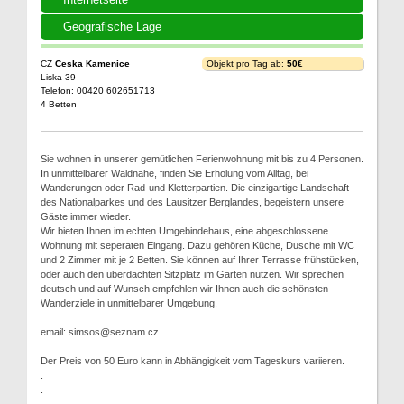
Geografische Lage
CZ
Ceska Kamenice
Objekt pro Tag ab:
50€
Liska 39
Telefon: 00420 602651713
4 Betten
Sie wohnen in unserer gemütlichen Ferienwohnung mit bis zu 4 Personen.
In unmittelbarer Waldnähe, finden Sie Erholung vom Alltag, bei
Wanderungen oder Rad-und Kletterpartien. Die einzigartige Landschaft
des Nationalparkes und des Lausitzer Berglandes, begeistern unsere
Gäste immer wieder.
Wir bieten Ihnen im echten Umgebindehaus, eine abgeschlossene
Wohnung mit seperaten Eingang. Dazu gehören Küche, Dusche mit WC
und 2 Zimmer mit je 2 Betten. Sie können auf Ihrer Terrasse frühstücken,
oder auch den überdachten Sitzplatz im Garten nutzen. Wir sprechen
deutsch und auf Wunsch empfehlen wir Ihnen auch die schönsten
Wanderziele in unmittelbarer Umgebung.
email: simsos@seznam.cz
Der Preis von 50 Euro kann in Abhängigkeit vom Tageskurs variieren.
.
.