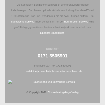
Die Sächsisch-Böhmische Schweiz ist eine grenzübergreifende
Urlaubsregion. Durch eine optimale Verkehrsanbindung über die A17 sind
Großstädte wie Prag und Dresden nur ein bis zwei Stunden entfernt. Die
Sächsische Schweiz
bildet gemeinsam mit der
Böhmischen Schweiz
eine
großflächige, grenzüberschreitende Nationalparkzone innerhalb des
Elbsandsteingebirges
.
KONTAKT
0171 5505901
International: (+49) 171 5505901
redaktion(at)saechsisch-boehmische-schweiz.de
© Copyright 2026,
Elbsandsteingebirge Verlag