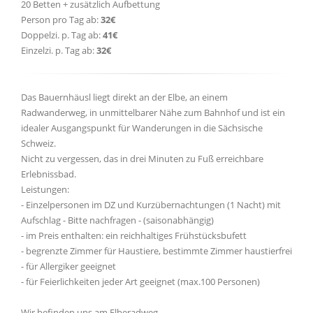
20 Betten + zusätzlich Aufbettung
Person pro Tag ab:
32€
Doppelzi. p. Tag ab:
41€
Einzelzi. p. Tag ab:
32€
Das Bauernhäusl liegt direkt an der Elbe, an einem
Radwanderweg, in unmittelbarer Nähe zum Bahnhof und ist ein
idealer Ausgangspunkt für Wanderungen in die Sächsische
Schweiz.
Nicht zu vergessen, das in drei Minuten zu Fuß erreichbare
Erlebnissbad.
Leistungen:
- Einzelpersonen im DZ und Kurzübernachtungen (1 Nacht) mit
Aufschlag - Bitte nachfragen - (saisonabhängig)
- im Preis enthalten: ein reichhaltiges Frühstücksbufett
- begrenzte Zimmer für Haustiere, bestimmte Zimmer haustierfrei
- für Allergiker geeignet
- für Feierlichkeiten jeder Art geeignet (max.100 Personen)
Wir befinden uns am Elberadweg.