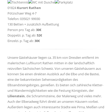
01824
Kurort Rathen
Pötzschaer Weg 4-7
Telefon: 035021 99930
130 Betten + zusätzlich Aufbettung
Person pro Tag ab:
30€
Doppelzi. p. Tag ab:
52€
Einzelzi. p. Tag ab:
30€
Unsere Gästehäuser liegen ca. 35 km von Dresden entfernt im
malerischen Luftkurort Rathen mitten in der landschaftlich
reizvollen Sächsischen Schweiz. Von unseren Gästehäusern aus
können Sie einen direkten Ausblick auf die Elbe und die Bastei,
eine der bekanntesten Sehenswürdigkeiten des
Elbsandsteingebirges, genießen. Es bieten sich zahlreiche Kletter-
und Wandermöglichkeiten wie die Festung Königstein, der
Lilienstein
, die Schrammsteine, der Malerweg und vieles mehr.
Auch der Elberadweg führt direkt an unseren Häusern vorbei.
Außerdem liegen auch interessante Städte wie Pirna, Meißen und