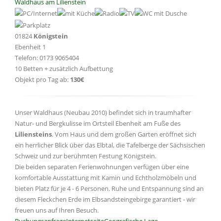
Waldhaus am Lilienstein
01824
Königstein
Ebenheit 1
Telefon: 0173 9065404
10 Betten + zusätzlich Aufbettung
Objekt pro Tag ab:
130€
Unser Waldhaus (Neubau 2010) befindet sich in traumhafter
Natur- und Bergkulisse im Ortsteil Ebenheit am Fuße des
Liliensteins
. Vom Haus und dem großen Garten eröffnet sich
ein herrlicher Blick über das Elbtal, die Tafelberge der Sächsischen
Schweiz und zur berühmten Festung Königstein.
Die beiden separaten Ferienwohnungen verfügen über eine
komfortable Ausstattung mit Kamin und Echtholzmöbeln und
bieten Platz für je 4 - 6 Personen. Ruhe und Entspannung sind an
diesem Fleckchen Erde im Elbsandsteingebirge garantiert - wir
freuen uns auf Ihren Besuch.
Buchungsanfrage
Internetseite
Geografische Lage