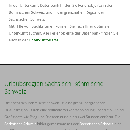
In der Unterkunft-Datenbank finden Sie Ferienobjekte in der
Böhmischen Schweiz und in der grenznahen Region der
Sächsischen Schweiz.
Mit Hilfe von Suchkriterien können Sie nach Ihrer optimalen
Unterkunft suchen. Alle Ferienobjekte der Datenbank finden Sie
auch in der
Unterkunft-Karte
.
Urlaubsregion Sächsisch-Böhmische
Schweiz
Die Sächsisch-Böhmische Schweiz ist eine grenzübergreifende
Urlaubsregion. Durch eine optimale Verkehrsanbindung über die A17 sind
Großstädte wie Prag und Dresden nur ein bis zwei Stunden entfernt. Die
Sächsische Schweiz
bildet gemeinsam mit der
Böhmischen Schweiz
eine