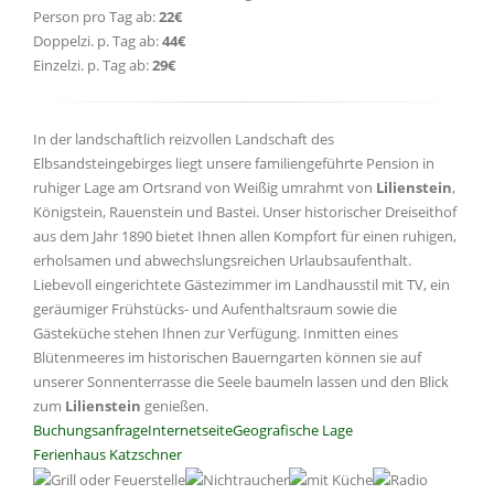
Person pro Tag ab:
22€
Doppelzi. p. Tag ab:
44€
Einzelzi. p. Tag ab:
29€
In der landschaftlich reizvollen Landschaft des
Elbsandsteingebirges liegt unsere familiengeführte Pension in
ruhiger Lage am Ortsrand von Weißig umrahmt von
Lilienstein
,
Königstein, Rauenstein und Bastei. Unser historischer Dreiseithof
aus dem Jahr 1890 bietet Ihnen allen Kompfort für einen ruhigen,
erholsamen und abwechslungsreichen Urlaubsaufenthalt.
Liebevoll eingerichtete Gästezimmer im Landhausstil mit TV, ein
geräumiger Frühstücks- und Aufenthaltsraum sowie die
Gästeküche stehen Ihnen zur Verfügung. Inmitten eines
Blütenmeeres im historischen Bauerngarten können sie auf
unserer Sonnenterrasse die Seele baumeln lassen und den Blick
zum
Lilienstein
genießen.
Buchungsanfrage
Internetseite
Geografische Lage
Ferienhaus Katzschner