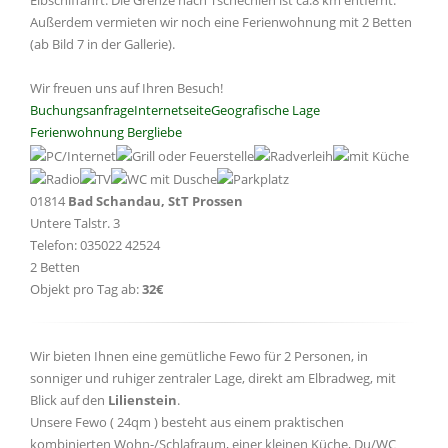
Elbschiffahrt. Die Grenze nach Tschechien ist ca.8 km entfernt.
Außerdem vermieten wir noch eine Ferienwohnung mit 2 Betten
(ab Bild 7 in der Gallerie).
Wir freuen uns auf Ihren Besuch!
Buchungsanfrage
Internetseite
Geografische Lage
Ferienwohnung Bergliebe
01814
Bad Schandau, StT Prossen
Untere Talstr. 3
Telefon: 035022 42524
2 Betten
Objekt pro Tag ab:
32€
Wir bieten Ihnen eine gemütliche Fewo für 2 Personen, in
sonniger und ruhiger zentraler Lage, direkt am Elbradweg, mit
Blick auf den
Lilienstein
.
Unsere Fewo ( 24qm ) besteht aus einem praktischen
kombinierten Wohn-/Schlafraum, einer kleinen Küche, Du/WC