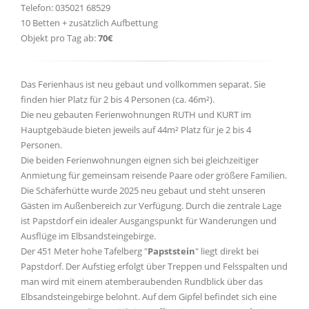
Telefon: 035021 68529
10 Betten + zusätzlich Aufbettung
Objekt pro Tag ab:
70€
Das Ferienhaus ist neu gebaut und vollkommen separat. Sie
finden hier Platz für 2 bis 4 Personen (ca. 46m²).
Die neu gebauten Ferienwohnungen RUTH und KURT im
Hauptgebäude bieten jeweils auf 44m² Platz für je 2 bis 4
Personen.
Die beiden Ferienwohnungen eignen sich bei gleichzeitiger
Anmietung für gemeinsam reisende Paare oder größere Familien.
Die Schäferhütte wurde 2025 neu gebaut und steht unseren
Gästen im Außenbereich zur Verfügung. Durch die zentrale Lage
ist Papstdorf ein idealer Ausgangspunkt für Wanderungen und
Ausflüge im Elbsandsteingebirge.
Der 451 Meter hohe Tafelberg "
Papststein
" liegt direkt bei
Papstdorf. Der Aufstieg erfolgt über Treppen und Felsspalten und
man wird mit einem atemberaubenden Rundblick über das
Elbsandsteingebirge belohnt. Auf dem Gipfel befindet sich eine