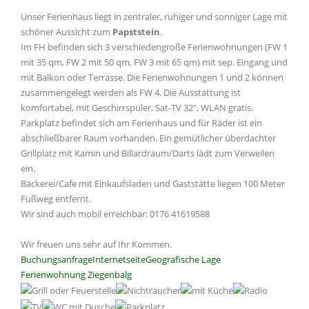
Unser Ferienhaus liegt in zentraler, ruhiger und sonniger Lage mit
schöner Aussicht zum
Papststein
.
Im FH befinden sich 3 verschiedengroße Ferienwohnungen (FW 1
mit 35 qm, FW 2 mit 50 qm, FW 3 mit 65 qm) mit sep. Eingang und
mit Balkon oder Terrasse. Die Ferienwohnungen 1 und 2 können
zusammengelegt werden als FW 4. Die Ausstattung ist
komfortabel, mit Geschirrspüler, Sat-TV 32", WLAN gratis.
Parkplatz befindet sich am Ferienhaus und für Räder ist ein
abschließbarer Raum vorhanden. Ein gemütlicher überdachter
Grillplatz mit Kamin und Billardraum/Darts lädt zum Verweilen
ein.
Bäckerei/Cafe mit Einkaufsladen und Gaststätte liegen 100 Meter
Fußweg entfernt.
Wir sind auch mobil erreichbar: 0176 41619588
Wir freuen uns sehr auf Ihr Kommen.
Buchungsanfrage
Internetseite
Geografische Lage
Ferienwohnung Ziegenbalg