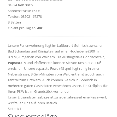
01824
Gohrisch
Sonnenstrasse 163 e
Telefon: 035021 67278
3 Betten
Objekt pro Tag ab:
40€
Unsere Ferienwohnung liegt im Luftkurort Gohrisch, zwischen
Bad Schandau und Königstein auf einer Hochebene (300 m
ü.d.M.) umgeben von Wäldern. Die Ausflugsziele Gohrischstein,
Papststein
und Pfaffenstein können Sie von uns aus zu Fuß
erreichen. Unsere separate Fewo (48 qm) liegt ruhig in einer
Nebenstrasse, 3 Geh-Minuten vom Wald entfernt jedoch auch
zentral zum Ortskern. Auch können Sie sich in Gohrisch in
mehreren guten Gaststätten verwöhnen lassen. Ein Stellplatz für
Ihren PKW ist im Grundstück vorhanden.
Unser Elbsandsteingebirge ist zu jeder Jahreszeit eine Reise wert,
wir freuen uns auf Ihren Besuch.
Seite 1/1
Suchvorschläge