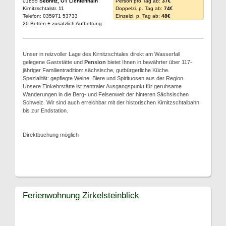
01855
Sebnitz, OT Lichtenhain
Person pro Tag ab:
37€
Kirnitzschtalstr. 11
Doppelzi. p. Tag ab:
74€
Telefon: 035971 53733
Einzelzi. p. Tag ab:
48€
20 Betten + zusätzlich Aufbettung
Unser in reizvoller Lage des Kirnitzschtales direkt am Wasserfall
gelegene Gaststätte und
Pension
bietet Ihnen in bewährter über 117-
jähriger Familientradition: sächsische, gutbürgerliche Küche.
Spezialität: gepflegte Weine, Biere und Spirituosen aus der Region.
Unsere Einkehrstätte ist zentraler Ausgangspunkt für geruhsame
Wanderungen in die Berg- und Felsenwelt der hinteren Sächsischen
Schweiz. Wir sind auch erreichbar mit der historischen Kirnitzschtalbahn
bis zur Endstation.
Direktbuchung möglich
Ferienwohnung Zirkelsteinblick