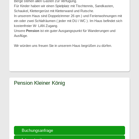
Berge stehen allen Gästen zur Verfügung.
Für Kinder haben wir einen Spielplatz mit Tischtennis, Sandkasten,
Schaukel, Klettergerüst mit Kletterwand und Rutsche.
In unserem Haus sind Doppelzimmer 26 qm ) und Ferienwohnungen mit
ein oder zwei Schlafräumen ( jeder mit DU / WC ). Im Haus befindet sich
kostenfreier W- LAN Zugang.
Unsere
Pension
ist ein guter Ausgangspunkt für Wanderungen und
Ausflüge.
Wir würden uns freuen Sie in unserem Haus begrüßen zu dürfen.
Pension Kleiner König
Buchungsanfrage