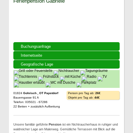
Ferienpension Gabriele
Buchungsanfrage
Internetseite
Geografische Lage
01824
Gohrisch , OT Papstdorf
Person pro Tag ab:
26€
Bauerngasse 91 A
Objekt pro Tag ab:
44€
Telefon: 035021 - 67286
22 Betten + zusätzlich Aufbettung
Unsere familiär geführte
Pension
ist ein Nichtraucherhaus in ruhiger und
waldreicher Lage am Malerweg. Gemütliche Terrassen mit Blick auf die