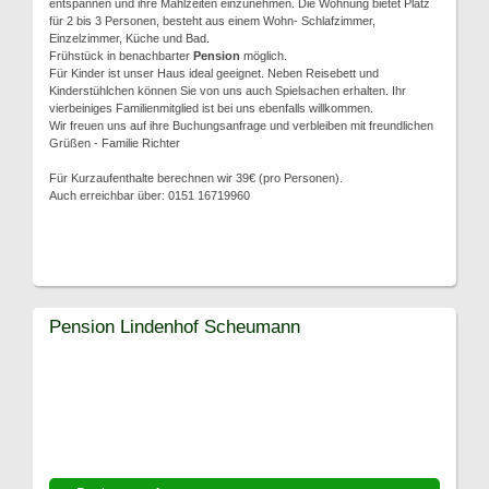
entspannen und ihre Mahlzeiten einzunehmen. Die Wohnung bietet Platz
für 2 bis 3 Personen, besteht aus einem Wohn- Schlafzimmer,
Einzelzimmer, Küche und Bad.
Frühstück in benachbarter
Pension
möglich.
Für Kinder ist unser Haus ideal geeignet. Neben Reisebett und
Kinderstühlchen können Sie von uns auch Spielsachen erhalten. Ihr
vierbeiniges Familienmitglied ist bei uns ebenfalls willkommen.
Wir freuen uns auf ihre Buchungsanfrage und verbleiben mit freundlichen
Grüßen - Familie Richter
Für Kurzaufenthalte berechnen wir 39€ (pro Personen).
Auch erreichbar über: 0151 16719960
Pension Lindenhof Scheumann