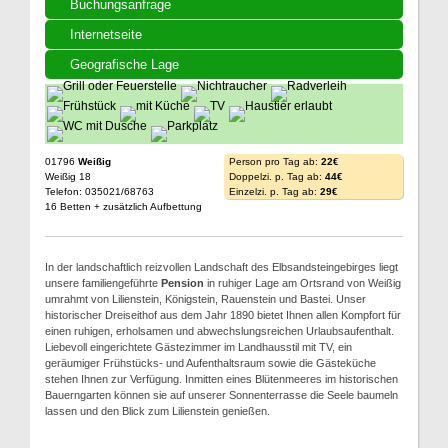
Buchungsanfrage
Internetseite
Geografische Lage
01796
Weißig
Person pro Tag ab:
22€
Weißig 18
Doppelzi. p. Tag ab:
44€
Telefon: 035021/68763
Einzelzi. p. Tag ab:
29€
16 Betten + zusätzlich Aufbettung
In der landschaftlich reizvollen Landschaft des Elbsandsteingebirges liegt
unsere familiengeführte
Pension
in ruhiger Lage am Ortsrand von Weißig
umrahmt von Lilienstein, Königstein, Rauenstein und Bastei. Unser
historischer Dreiseithof aus dem Jahr 1890 bietet Ihnen allen Kompfort für
einen ruhigen, erholsamen und abwechslungsreichen Urlaubsaufenthalt.
Liebevoll eingerichtete Gästezimmer im Landhausstil mit TV, ein
geräumiger Frühstücks- und Aufenthaltsraum sowie die Gästeküche
stehen Ihnen zur Verfügung. Inmitten eines Blütenmeeres im historischen
Bauerngarten können sie auf unserer Sonnenterrasse die Seele baumeln
lassen und den Blick zum Lilienstein genießen.