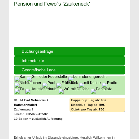
Pension und Fewo`s 'Zaukeneck'
Buchungsanfrage
Internetseite
Geografische Lage
01814
Bad Schandau /
Doppelzi. p. Tag ab:
65€
Rathmannsdorf
Einzelzi. p. Tag ab:
50€
Zaukenweg 7
Objekt pro Tag ab:
75€
Telefon: 035022/42582
10 Betten + zusätzlich Aufbettung
Erholsamer Urlaub im Elbsandsteingebirge. Herzlich Willkommen in