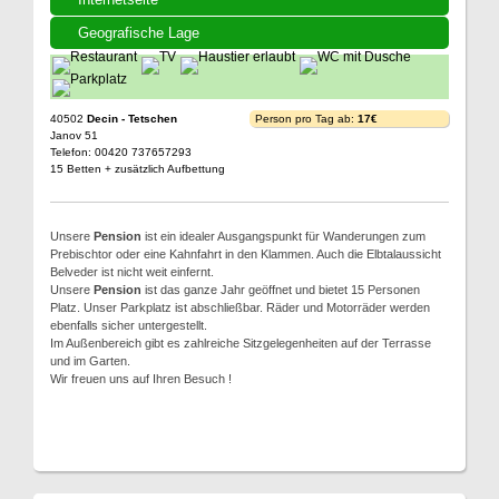
Geografische Lage
40502
Decin - Tetschen
Person pro Tag ab:
17€
Janov 51
Telefon: 00420 737657293
15 Betten + zusätzlich Aufbettung
Unsere
Pension
ist ein idealer Ausgangspunkt für Wanderungen zum
Prebischtor oder eine Kahnfahrt in den Klammen. Auch die Elbtalaussicht
Belveder ist nicht weit einfernt.
Unsere
Pension
ist das ganze Jahr geöffnet und bietet 15 Personen
Platz. Unser Parkplatz ist abschließbar. Räder und Motorräder werden
ebenfalls sicher untergestellt.
Im Außenbereich gibt es zahlreiche Sitzgelegenheiten auf der Terrasse
und im Garten.
Wir freuen uns auf Ihren Besuch !