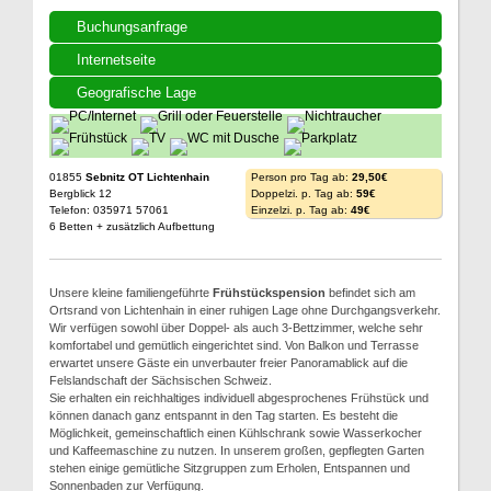
Buchungsanfrage
Internetseite
Geografische Lage
01855
Sebnitz OT Lichtenhain
Person pro Tag ab:
29,50€
Bergblick 12
Doppelzi. p. Tag ab:
59€
Telefon: 035971 57061
Einzelzi. p. Tag ab:
49€
6 Betten + zusätzlich Aufbettung
Unsere kleine familiengeführte
Frühstückspension
befindet sich am
Ortsrand von Lichtenhain in einer ruhigen Lage ohne Durchgangsverkehr.
Wir verfügen sowohl über Doppel- als auch 3-Bettzimmer, welche sehr
komfortabel und gemütlich eingerichtet sind. Von Balkon und Terrasse
erwartet unsere Gäste ein unverbauter freier Panoramablick auf die
Felslandschaft der Sächsischen Schweiz.
Sie erhalten ein reichhaltiges individuell abgesprochenes Frühstück und
können danach ganz entspannt in den Tag starten. Es besteht die
Möglichkeit, gemeinschaftlich einen Kühlschrank sowie Wasserkocher
und Kaffeemaschine zu nutzen. In unserem großen, gepflegten Garten
stehen einige gemütliche Sitzgruppen zum Erholen, Entspannen und
Sonnenbaden zur Verfügung.