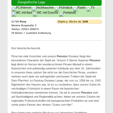
Geografische Lage
01796
Pirna
Objekt p. Woche ab:
110€
Niedere Burgstraße 3
Telefon: 03501 466875
26 Betten + zusätzlich Aufbettung
Ihre historische Auszeit.
Pirna hat viele Gesichter und unsere
Pension
Donatus fängt den
besonderen Charakter der Stadt ein. Unsere 3-Sterne-Superior-
Pension
liegt direkt im Herzen der wunderschönen Pirnaer Altstadt in einem
historischen und aufwendig sanierten Gebäude aus dem 16. Jahrhundert.
In unserem Haus spüren Sie nicht nur die Geschichte Pirnas, sondern
nehmen auch aktiv am aufregenden und bunten Treiben der Stadt teil.
Dem Pfarrherr zu Putzkau Donatus Lange, der von ca. 1556 bis ca. 1562
Eigentümer des Hauses war, ist es zu verdanken, dass unsere Gäste ihr
reichhaltiges Frühstück in einem Raum mit historischen
Holzbalkendecken einnehmen können. Da wir in unserer
Pension
sehr
auf Nachhaltigkeit und Regionalität achten, bieten wir unserer Gästen ein
regionales Frühstücksbuffet mit hausgemachten Produkten an und sind
somit stolze Partner des Vereins "Gutes von Hier".
Pirna bietet eine perfekte Mischung aus lebendigen Stadtleben,