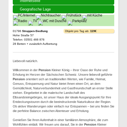
Internetseite
Geografische Lage
01796
Struppen-Siedlung
Objekt pro Tag ab:
119€
Hohe Straße 57
Telefon: 03501 466 876
28 Betten + zusätzlich Aufbettung
Liebevoll natürlich.
Willkommen in der
Pension
Kleiner König – Ihrer Oase der Ruhe und
Erholung im Herzen der Sächsischen Schweiz. Unsere liebevoll geführte
Pension
orientiert sich an traditionellen Werten, wie Familie, Heimat,
Genuss, Entspannung und Natur bietet Ihnen einen Ort, an dem
Gemütlichkeit, Naturverbundenheit und Gastfreundschaft an erster Stelle
stehen. Eingebettet in die malerische Landschaft des
Elbsandsteingebirges, ist unser Haus der ideale Ausgangspunkt für Ihre
Entdeckungstouren durch die beeindruckende Naturkulisse der Region.
Ob aktive Wanderungen oder einfach nur Entspannen – bei uns finden Sie
die perfekte Balance zwischen Abenteuer und Erholung.
Genießen Sie Ihren Aufenthalt in einer familiären Atmosphäre, die zum
Wohlfühlen einlädt. Wir freuen uns darauf, Sie in der
Pension
Kleiner