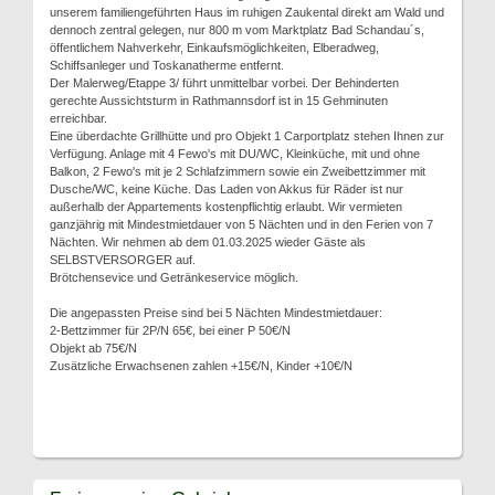
unserem familiengeführten Haus im ruhigen Zaukental direkt am Wald und
dennoch zentral gelegen, nur 800 m vom Marktplatz Bad Schandau´s,
öffentlichem Nahverkehr, Einkaufsmöglichkeiten, Elberadweg,
Schiffsanleger und Toskanatherme entfernt.
Der Malerweg/Etappe 3/ führt unmittelbar vorbei. Der Behinderten
gerechte Aussichtsturm in Rathmannsdorf ist in 15 Gehminuten
erreichbar.
Eine überdachte Grillhütte und pro Objekt 1 Carportplatz stehen Ihnen zur
Verfügung. Anlage mit 4 Fewo's mit DU/WC, Kleinküche, mit und ohne
Balkon, 2 Fewo's mit je 2 Schlafzimmern sowie ein Zweibettzimmer mit
Dusche/WC, keine Küche. Das Laden von Akkus für Räder ist nur
außerhalb der Appartements kostenpflichtig erlaubt. Wir vermieten
ganzjährig mit Mindestmietdauer von 5 Nächten und in den Ferien von 7
Nächten. Wir nehmen ab dem 01.03.2025 wieder Gäste als
SELBSTVERSORGER auf.
Brötchensevice und Getränkeservice möglich.
Die angepassten Preise sind bei 5 Nächten Mindestmietdauer:
2-Bettzimmer für 2P/N 65€, bei einer P 50€/N
Objekt ab 75€/N
Zusätzliche Erwachsenen zahlen +15€/N, Kinder +10€/N