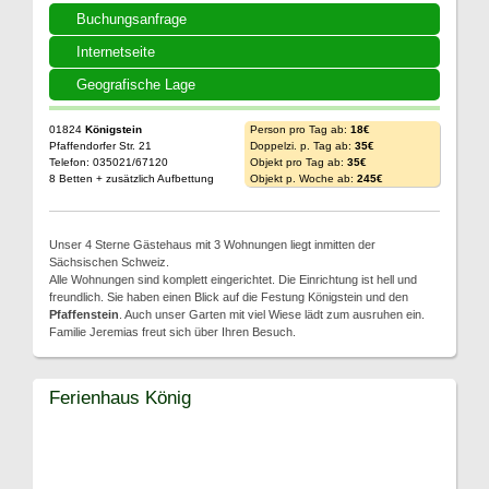
Buchungsanfrage
Internetseite
Geografische Lage
01824
Königstein
Person pro Tag ab:
18€
Pfaffendorfer Str. 21
Doppelzi. p. Tag ab:
35€
Telefon: 035021/67120
Objekt pro Tag ab:
35€
8 Betten + zusätzlich Aufbettung
Objekt p. Woche ab:
245€
Unser 4 Sterne Gästehaus mit 3 Wohnungen liegt inmitten der
Sächsischen Schweiz.
Alle Wohnungen sind komplett eingerichtet. Die Einrichtung ist hell und
freundlich. Sie haben einen Blick auf die Festung Königstein und den
Pfaffenstein
. Auch unser Garten mit viel Wiese lädt zum ausruhen ein.
Familie Jeremias freut sich über Ihren Besuch.
Ferienhaus König