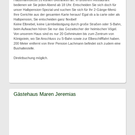
Hausmannskost zu kühlen Getränken an. In unserem Restaurant
bedienen wir Sie jeden Abend ab 18 Uhr. Entscheiden Sie sich doch für
unser Halbpension-Spezial und suchen Sie sich für Ihr 2-Gänge-Menü
Ihre Gerichte aus der gesamten Karte heraus! Egal ob a la carte oder als
Halbpension, Sie entscheiden ganz flexibel!
Keine Elbnebel, keine Lärmbelästigung durch große Straßen oder S-Bahn,
beim Aufwachen hören Sie nur das Gezwitscher der heimischen Vögel.
Von unserem Haus sind es nur 20 Gehminuten bis zum Zentrum von
Königstein, wo Sie Anschluss zu S-Bahn sowie zur Elbeschifffahrt haben.
200 Meter entfernt von Ihrer Pension Lachmann befindet sich zudem eine
Bushaltestelle.
Direktbuchung möglich.
Gästehaus Maren Jeremias