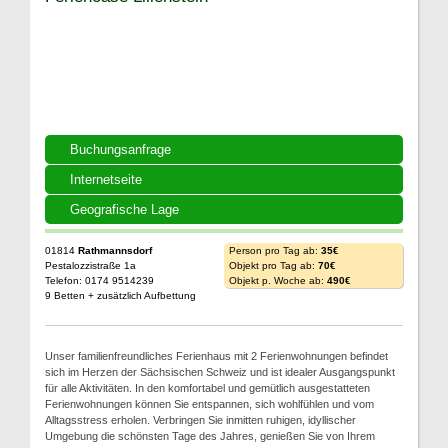
Buchungsanfrage
Internetseite
Geografische Lage
01814
Rathmannsdorf
Person pro Tag ab:
35€
Pestalozzistraße 1a
Objekt pro Tag ab:
70€
Telefon: 0174 9514239
Objekt p. Woche ab:
490€
9 Betten + zusätzlich Aufbettung
Unser familienfreundliches Ferienhaus mit 2 Ferienwohnungen befindet
sich im Herzen der Sächsischen Schweiz und ist idealer Ausgangspunkt
für alle Aktivitäten. In den komfortabel und gemütlich ausgestatteten
Ferienwohnungen können Sie entspannen, sich wohlfühlen und vom
Alltagsstress erholen. Verbringen Sie inmitten ruhigen, idyllischer
Umgebung die schönsten Tage des Jahres, genießen Sie von Ihrem