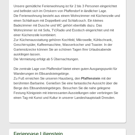
Unsere gemütliche Ferienwohnung ist für 2 bis 3 Personen eingerichtet
und befindet sich im Ortskern von Pfaffendorf in ländlicher Lage.
Die Ferienwohnung besteht aus einem Wohnzimmer mit Küchenzeile und
einen Schlafraum mit Doppelbett und Schlafcouch. Ein kleines
Badezimmer mit Dusche und WC gehört ebenfalls dazu. Das
Wohnzimmer ist mit Sofa, TV,Radio und Esstisch eingerichtet und mit
einer Küchenzeile kombiniert.
Zur Küchenausstattung gehören Kochfeld, Mikrowelle, Kühlschrank,
Geschirrspüler, Kaffeemaschine, Wasserkocher und Toaster. In der
Gartensitzecke können Sie an schönen Tagen Ihre Urlaubsabende
ausklingen lassen.
Die Vermietung erfolgt ab 5 Übernachtungen.
Die zentrale Lage von Pfaffendorf bietet einen guten Ausgangspunkt für
Wanderungen im Elbsandsteingebirge.
Zu Fuß erreichen Sie unseren Hausberg, den
Pfaffenstein
mit der
berühmten Barbarine. Genießen Sie eine fantastische Aussicht über die
Berge des Elbsandsteingebirges. Besuchen Sie die nahe gelegene
Festung Königstein mit interessanten Ausstellungen oder verbringen Sie
einen Tag mit Kunst und Kultur in unserer Landeshauptstadt Dresden.
Ferienoase Lilienstein