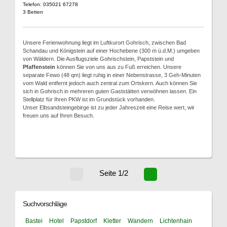
Telefon: 035021 67278
3 Betten
Unsere Ferienwohnung liegt im Luftkurort Gohrisch, zwischen Bad
Schandau und Königstein auf einer Hochebene (300 m ü.d.M.) umgeben
von Wäldern. Die Ausflugsziele Gohrischstein, Papststein und
Pfaffenstein
können Sie von uns aus zu Fuß erreichen. Unsere
separate Fewo (48 qm) liegt ruhig in einer Nebenstrasse, 3 Geh-Minuten
vom Wald entfernt jedoch auch zentral zum Ortskern. Auch können Sie
sich in Gohrisch in mehreren guten Gaststätten verwöhnen lassen. Ein
Stellplatz für Ihren PKW ist im Grundstück vorhanden.
Unser Elbsandsteingebirge ist zu jeder Jahreszeit eine Reise wert, wir
freuen uns auf Ihren Besuch.
Seite 1/2
Suchvorschläge
Bastei
Hotel
Papstdorf
Kletter
Wandern
Lichtenhain