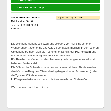
Geografische Lage
01824
Rosenthal-Bielatal
Objekt pro Tag ab:
55€
Reichsteiner Str. 9A
Telefon: 035033 70654
4 Betten
Die Wohnung ist nahe am Waldrand gelegen. Von hier sind schöne
Wanderungen, auch ohne das Auto zu benutzen, möglich. In der näheren
Umgebung befinden sich die Festung Königstein, der
Pfaffenstein
und
das Wander- und Klettergebiet Bielatal/Ottomühle.
Für Familien mit Kindern ist das Felsenlabyrinth Langenhennersdorf ein
beliebtes Ausflugsziel.
Die Böhmische Schweiz ist von uns leicht zu erreichen. Sie können hier
den höchsten Berg des Elbsandsteingebirges (Hoher Schneeberg) oder
die Tyssaer Wände erwandern.
In Königstein befindet sich auch die Anlegestelle der Elbdampfer.
Wir freuen uns auf Ihren Besuch.