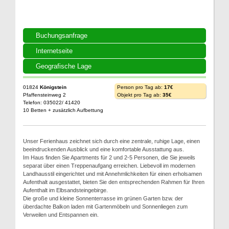
Buchungsanfrage
Internetseite
Geografische Lage
01824
Königstein
Person pro Tag ab:
17€
Pfaffensteinweg 2
Objekt pro Tag ab:
35€
Telefon: 035022/ 41420
10 Betten + zusätzlich Aufbettung
Unser Ferienhaus zeichnet sich durch eine zentrale, ruhige Lage, einen
beeindruckenden Ausblick und eine komfortable Ausstattung aus.
Im Haus finden Sie Apartments für 2 und 2-5 Personen, die Sie jeweils
separat über einen Treppenaufgang erreichen. Liebevoll im modernen
Landhausstil eingerichtet und mit Annehmlichkeiten für einen erholsamen
Aufenthalt ausgestattet, bieten Sie den entsprechenden Rahmen für Ihren
Aufenthalt im Elbsandsteingebirge.
Die große und kleine Sonnenterrasse im grünen Garten bzw. der
überdachte Balkon laden mit Gartenmöbeln und Sonnenliegen zum
Verweilen und Entspannen ein.