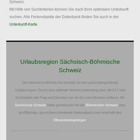
Schweiz.
Mit Hilfe von Suchkriterien können Sie nach Ihrer optimalen Unterkunft
suchen. Alle Ferienobjekte der Datenbank finden Sie auch in der
Unterkunft-Karte
.
Urlaubsregion Sächsisch-Böhmische
Schweiz
Die Sächsisch-Böhmische Schweiz ist eine grenzübergreifende
Urlaubsregion. Durch eine optimale Verkehrsanbindung über die A17 sind
Großstädte wie Prag und Dresden nur ein bis zwei Stunden entfernt. Die
Sächsische Schweiz
bildet gemeinsam mit der
Böhmischen Schweiz
eine
großflächige, grenzüberschreitende Nationalparkzone innerhalb des
Elbsandsteingebirges
.