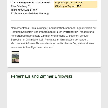
01824
Königstein / OT Pfaffendorf
Doppelzi. p. Tag ab:
40€
Alter Schulweg 7
Objekt pro Tag ab:
45€
Telefon: 035021 67467
12 Betten + zusätzlich Aufbettung
Neu errichtetes Haus in ruhiger, landschaftlich schöner Lage mit Blick zur
Festung Königstein und Panoramablick zum
Pfaffenstein
. Modern und
komfortabel eingerichtete Zimmer, Wohnküche u. Zubehör, gemütl.
Sitzecke mit Grillmöglichkeit, Parkplatz im Grundstück vorhanden.
Von uns aus können Sie Wanderungen in die bizarre Bergwelt und viele
interessante Ausflüge unternehmen.
Ferienhaus und Zimmer Brillowski