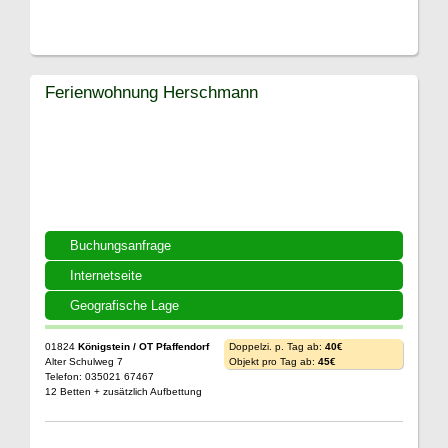
Ferienwohnung Herschmann
Buchungsanfrage
Internetseite
Geografische Lage
01824
Königstein / OT Pfaffendorf
Doppelzi. p. Tag ab:
40€
Alter Schulweg 7
Objekt pro Tag ab:
45€
Telefon: 035021 67467
12 Betten + zusätzlich Aufbettung