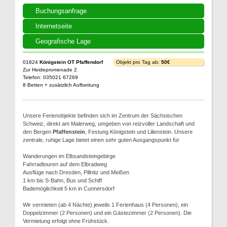
Buchungsanfrage
Internetseite
Geografische Lage
01824
Königstein OT Pfaffendorf
Objekt pro Tag ab:
50€
Zur Heidepromenade 2
Telefon: 035021 67269
8 Betten + zusätzlich Aufbettung
Unsere Ferienobjekte befinden sich im Zentrum der Sächsischen
Schweiz, direkt am Malerweg, umgeben von reizvoller Landschaft und
den Bergen
Pfaffenstein
, Festung Königstein und Lilienstein. Unsere
zentrale, ruhige Lage bietet einen sehr guten Ausgangspunkt für
Wanderungen im Elbsandsteingebirge
Fahrradtouren auf dem Elbradweg
Ausflüge nach Dresden, Pillnitz und Meißen
1 km bis S-Bahn, Bus und Schiff
Bademöglichkeit 5 km in Cunnersdorf
Wir vermieten (ab 4 Nächte) jeweils 1 Ferienhaus (4 Personen), ein
Doppelzimmer (2 Personen) und ein Gästezimmer (2 Personen). Die
Vermietung erfolgt ohne Frühstück.