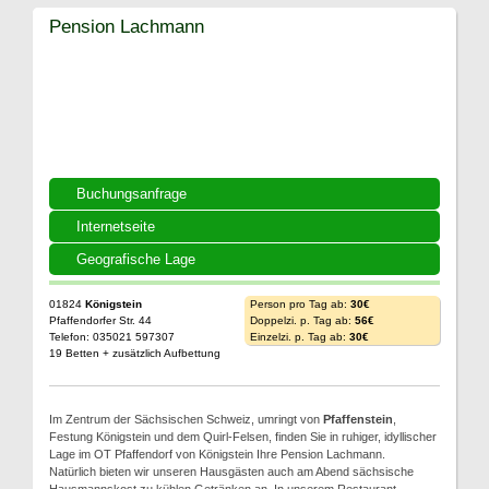
Pension Lachmann
Buchungsanfrage
Internetseite
Geografische Lage
01824
Königstein
Person pro Tag ab:
30€
Pfaffendorfer Str. 44
Doppelzi. p. Tag ab:
56€
Telefon: 035021 597307
Einzelzi. p. Tag ab:
30€
19 Betten + zusätzlich Aufbettung
Im Zentrum der Sächsischen Schweiz, umringt von
Pfaffenstein
,
Festung Königstein und dem Quirl-Felsen, finden Sie in ruhiger, idyllischer
Lage im OT Pfaffendorf von Königstein Ihre Pension Lachmann.
Natürlich bieten wir unseren Hausgästen auch am Abend sächsische