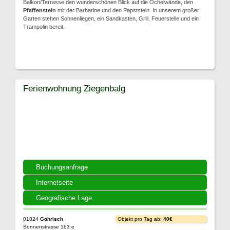
Balkon/Terrasse den wunderschönen Blick auf die Ochelwände, den
Pfaffenstein
mit der Barbarine und den Papststein. In unserem großer
Garten stehen Sonnenliegen, ein Sandkasten, Grill, Feuerstelle und ein
Trampolin bereit.
Ferienwohnung Ziegenbalg
Buchungsanfrage
Internetseite
Geografische Lage
01824
Gohrisch
Objekt pro Tag ab:
40€
Sonnenstrasse 163 e