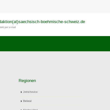
daktion(at)saechsisch-boehmische-schweiz.de
akt per e-mail
Regionen
Jetrichovice
Bielatal