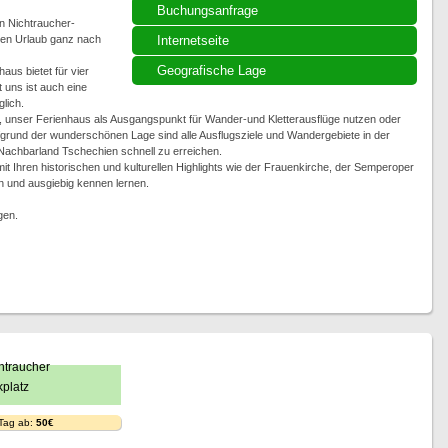
Buchungsanfrage
n Nichtraucher-
ren Urlaub ganz nach
Internetseite
Geografische Lage
us bietet für vier
uns ist auch eine
lich.
, unser Ferienhaus als Ausgangspunkt für Wander-und Kletterausflüge nutzen oder
grund der wunderschönen Lage sind alle Ausflugsziele und Wandergebiete in der
chbarland Tschechien schnell zu erreichen.
Ihren historischen und kulturellen Highlights wie der Frauenkirche, der Semperoper
n und ausgiebig kennen lernen.
gen.
i
 Tag ab:
50€