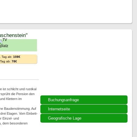
schenstein"
. Tag ab:
108€
. Tag ab:
78€
ist schlicht und rustikal
rsprüht die Pension den
nd Klettern im
Buchungsanfrage
che Baudenstimmung. Auf
Internetseite
rei Etagen. Vom Einbett-
Geografische Lage
r Einzel- und
ka, dem besonderen