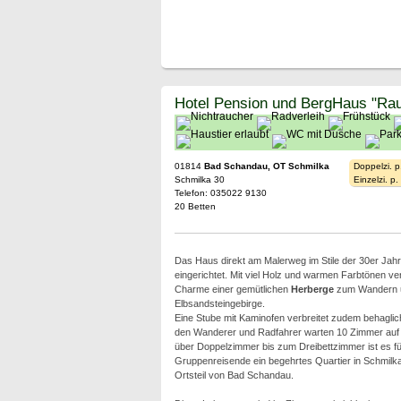
Hotel Pension und BergHaus "Rau
01814
Bad Schandau, OT Schmilka
Doppelzi. p
Schmilka 30
Einzelzi. p
Telefon: 035022 9130
20 Betten
Das Haus direkt am Malerweg im Stile der 30er Jahre 
eingerichtet. Mit viel Holz und warmen Farbtönen ve
Charme einer gemütlichen
Herberge
zum Wandern u
Elbsandsteingebirge.
Eine Stube mit Kaminofen verbreitet zudem behagli
den Wanderer und Radfahrer warten 10 Zimmer auf d
über Doppelzimmer bis zum Dreibettzimmer ist es fü
Gruppenreisende ein begehrtes Quartier in Schmil
Ortsteil von Bad Schandau.