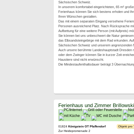
Sächsischen Schweiz.
In unserem komfortabel eingerichteten, 65 m² große
Ferienhaus können Sie sich bestens erholen und Ih
Ihren Wünschen gestalten.
Das mit einem separaten Eingang versehene Ferienha
Personen ausreichend Platz. Nach Rücksprache mit 
Aufbettung für eine weitere Person (mit Aufpreis) mög
Sie können bei uns unbeschwert die Natur geniesen
das Elbsandsteingebirge mit dem Rad erkunden. Auf
Sächsischen Schweiz und unserem angrenzenden Na
Auch unsere berühmte Landeshauptstadt Dresden mit 
oder dem Zwinger können Sie in kurzer Zeit ereiche
Haustiere sind nicht erwünscht.
Die Mindestaufenthaltsdauer beträgt 3 Übernachtun
Ferienhaus und Zimmer Brillowsk
01824
Königstein OT Pfaffendorf
Objekt pro
Zur Heidepromenade 2