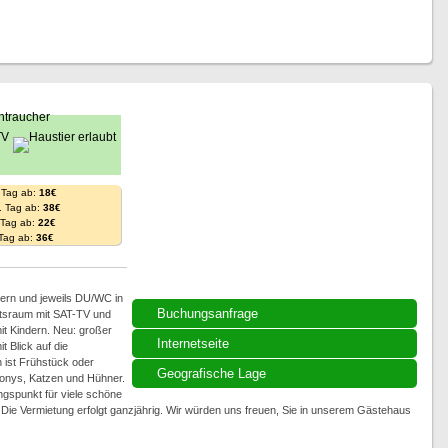
 Tag ab:
18€
. Tag ab:
38€
. Tag ab:
22€
 Tag ab:
36€
ern und jeweils DU/WC in
Buchungsanfrage
ltsraum mit SAT-TV und
it Kindern. Neu: großer
Internetseite
 Blick auf die
 ist Frühstück oder
Geografische Lage
Ponys, Katzen und Hühner.
ngspunkt für viele schöne
ie Vermietung erfolgt ganzjährig. Wir würden uns freuen, Sie in unserem Gästehaus