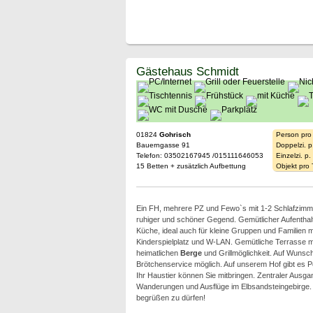
Gästehaus Schmidt
01824
Gohrisch
Person pro
Bauerngasse 91
Doppelzi. p
Telefon: 03502167945 /015111646053
Einzelzi. p
15 Betten + zusätzlich Aufbettung
Objekt pro
Ein FH, mehrere PZ und Fewo`s mit 1-2 Schlafzimm
ruhiger und schöner Gegend. Gemütlicher Aufentha
Küche, ideal auch für kleine Gruppen und Familien m
Kinderspielplatz und W-LAN. Gemütliche Terrasse mit
heimatlichen
Berge
und Grillmöglichkeit. Auf Wunsch
Brötchenservice möglich. Auf unserem Hof gibt es 
Ihr Haustier können Sie mitbringen. Zentraler Ausga
Wanderungen und Ausflüge im Elbsandsteingebirge. D
begrüßen zu dürfen!