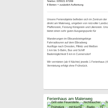
Telefon: 035021 67269
8 Betten + zusätzlich Aufbettung
Unsere Ferienobjekte befinden sich im Zentrum der
direkt am Malerweg, umgeben von reizvoller Lands
Pfaffenstein, Festung Königstein und Lilienstein. Un
bietet einen sehr guten Ausgangspunkt für
Wanderungen im Elbsandsteingebirge
Fahrradtouren auf dem Elbradweg
Ausflüge nach Dresden, Pillnitz und Meißen
1 km bis S-Bahn, Bus und Schiff
Bademöglichkeit 5 km in Cunnersdorf
Wir vermieten (ab 4 Nächte) jeweils 1 Ferienhaus 
Vermietung erfolgt ohne Frühstück.
Ferienhaus am Malerweg