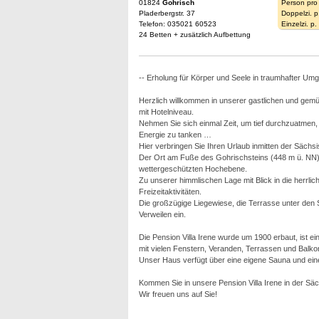
01824
Gohrisch
Person pro
Pladerbergstr. 37
Doppelzi. p
Telefon: 035021 60523
Einzelzi. p
24 Betten + zusätzlich Aufbettung
-- Erholung für Körper und Seele in traumhafter Um
Herzlich willkommen in unserer gastlichen und gemü
mit Hotelniveau.
Nehmen Sie sich einmal Zeit, um tief durchzuatmen,
Energie zu tanken …
Hier verbringen Sie Ihren Urlaub inmitten der Sächs
Der Ort am Fuße des Gohrischsteins (448 m ü. NN) l
wettergeschützten Hochebene.
Zu unserer himmlischen Lage mit Blick in die herrli
Freizeitaktivitäten.
Die großzügige Liegewiese, die Terrasse unter de
Verweilen ein.
Die Pension Villa Irene wurde um 1900 erbaut, ist ein
mit vielen Fenstern, Veranden, Terrassen und Balko
Unser Haus verfügt über eine eigene Sauna und ein
Kommen Sie in unsere Pension Villa Irene in der Sä
Wir freuen uns auf Sie!