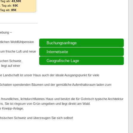
 Tag ab:
43,50€
. Tag ab:
93€
. Tag ab:
85€
gebung --
tlichen Wohlfühlpension
Buchungsanfrage
 um frische Luft und neue
Internetseite
Geografische Lage
ischen Schweiz.
iegt auf einer
che Landschaft ist unser Haus auch der ideale Ausgangspunkt für viele
n Schatten spendenden Bäumen und der gemütliche Aufenthaltsraum laden zum
 freundliches, lichtdurchflutetes Haus und besitzt die für Gohrisch typische Architektur
ns. Sie ist ringsum von Grün umgeben und liegt direkt am Wald.
e Kneipp-Anlage.
chsischen Schweiz und überzeugen Sie sich selbst!