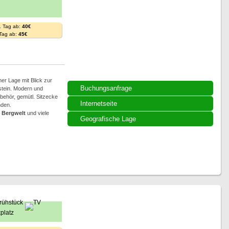
. Tag ab:
40€
 Tag ab:
45€
ner Lage mit Blick zur
Buchungsanfrage
stein. Modern und
behör, gemütl. Sitzecke
Internetseite
nden.
e
Bergwelt
und viele
Geografische Lage