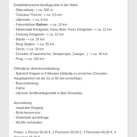
Empfehlenswerte Ausflugsziele in der Nähe:
- Elberadweg -> ca. 500 m
- Toskana-Therme -> ca. 4,5 km
- Lilienstein -> ca. 6 km
- Felsenbühne
Rathen
-> ca. 10 km
- Kletterwald Königstein; Kanu-Aktiv-Tours Königstein -> ca. 11 km
- Festung Königstein -> ca. 12 km
- Bastei -> ca. 18 km
- Burg Stolpen -> ca. 25 km
- Decin -> ca. 26 km
- Dresden (Frauenkirche, Semperoper, Zwinger...) -> ca. 45 km
- Prag -> ca. 150 km
Öffentliche Verkehrsanbindung:
- Bahnhof Krippen in 8 Minuten fußläufig zu erreichen (Dresden
Hauptbahnhof mit der S1 in 50 min erreichbar)
- Busverbindung
- Fähre
- nächste Schiffsanlegestelle in Bad Schandau
Ausstattung:
- separater Eingang
- Brötchenservice
- Kinderbett auf Anfrage
- WLAN vorhanden
Preise: 1 Person 50,00 €, 2 Personen 55,00 €, 3 Personen 60,00 €, 4