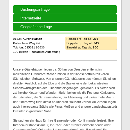
Buchungsanfrage
Internetseite
Geografische Lage
01824
Kurort Rathen
Person pro Tag ab:
30€
Pötzschaer Weg 4-7
Doppelzi. p. Tag ab:
52€
Telefon: 035021 99930
Einzelzi. p. Tag ab:
30€
130 Betten + zusätzlich Aufbettung
Unsere Gästehäuser liegen ca. 35 km von Dresden entfernt im
malerischen Luftkurort
Rathen
mitten in der landschaftlich reizvollen
Sächsischen Schweiz. Von unseren Gästehäusern aus können Sie einen
direkten Ausblick auf die Elbe und die Bastei, eine der bekanntesten
Sehenswürdigkeiten des Elbsandsteingebirges, genießen. Es bieten sich
zahlreiche Kletter- und Wandermöglichkeiten wie die Festung Königstein,
der Lilienstein, die Schrammsteine, der Malerweg und vieles mehr. Auch
der Elberadweg führt direkt an unseren Häusern vorbei. Außerdem liegen
auch interessante Städte wie Pirna, Meißen und unsere Landeshauptstadt
Dresden in greifbarer Nähe.
Sie suchen ein Haus für Ihre Gemeinde- oder Konfirmandenfreizeit, Ihre
Kirchenvorstandsklausur, Ihr Chor- oder Orchesterwochenende oder
Gruppenausflug? Oder eine Urlaubsunterkunft, ein „Basislager“ für