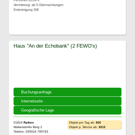
Personen 65,00 €
Vermietung: ab 5 Übernachtungen
Endreinigung 30€
Haus "An der Echobank" (2 FEWO's)
Buchungsanfrage
Internetseite
Geografische Lage
01824
Rathen
Objekt pro Tag ab:
60€
Waltersdorfer Berg 2
Objekt p. Woche ab:
301€
Telefon: 035024 795763