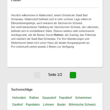
4 Betten
Herzlich willkommen in Waltersdorf, einem Ortsteil der Stadt Bad
Schandau. Waltersdorf befindet sich in sehr schöner Lage mitten im
Elbsandsteingebirge, auch bekannt als Sächsische Schweiz.
Der wohl bekannteste Tafelberg der Sächsischen Schweiz, der Lilienstein,
befindet sich in unmittelbarer Nähe. Ebenso weitere viele sehenswerte
Ausflugsziele, wie die Bastei, Kurort
Rathen
, der Gamrig, das Polenztal
und natürlich die Stadt Bad Schandau. Für Ihre Wanderungen und
Klettertouren bietet sich unser Haus als idealer Ausgangspunkt an.
Pro Unterkunft stehen jeweils 2 Betten zur Verfügung.
Seite 1/2
Suchvorschläge
Hohnstein
Rathen
Saupsdorf
Papstdorf
Schwimmen
Gasthof
Papststein
Lohmen
Bastei
Böhmische Schweiz