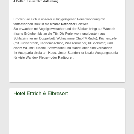
4 Betten + zusätzlich Aufbettung
Erholen Sie sich in unserer ruhig gelegenen Ferienwohnung mit
fantastischen Blick in die bizarre
Rathener
Felswelt.
Sie erwachen mit Vogelgezwitscher und der Bäcker bringt auf Wunsch
frische Brötchen bis an die Tür. Die Ferienwohnung besteht aus
Schlafzimmer mit Doppelbett, Wohnzimmer(Sat-TV,Radio), Küchenzeile
(mit Kühlschrank, Kaffeemaschine, Wasserkocher, Kl.Backofen) und
einem WC mit Dusche. Bettwäsche und Handtücher sind vorhanden.
Ihr Auto parkt direkt am Haus. Unser Standort ist idealer Ausgangspunkt
für viele Wander- Kletter- oder Radtouren.
Hotel Ettrich & Elbresort