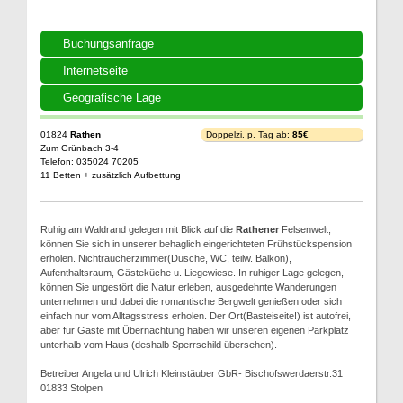
Buchungsanfrage
Internetseite
Geografische Lage
01824
Rathen
Doppelzi. p. Tag ab:
85€
Zum Grünbach 3-4
Telefon: 035024 70205
11 Betten + zusätzlich Aufbettung
Ruhig am Waldrand gelegen mit Blick auf die
Rathener
Felsenwelt,
können Sie sich in unserer behaglich eingerichteten Frühstückspension
erholen. Nichtraucherzimmer(Dusche, WC, teilw. Balkon),
Aufenthaltsraum, Gästeküche u. Liegewiese. In ruhiger Lage gelegen,
können Sie ungestört die Natur erleben, ausgedehnte Wanderungen
unternehmen und dabei die romantische Bergwelt genießen oder sich
einfach nur vom Alltagsstress erholen. Der Ort(Basteiseite!) ist autofrei,
aber für Gäste mit Übernachtung haben wir unseren eigenen Parkplatz
unterhalb vom Haus (deshalb Sperrschild übersehen).
Betreiber Angela und Ulrich Kleinstäuber GbR- Bischofswerdaerstr.31
01833 Stolpen