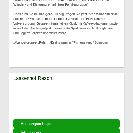
Wander- und Klettertouren mit Ihrer Familiengruppe?
Dann sind Sie bei uns genau richtig, fragen Sie jetzt Ihren Wunschtermin
bei uns an! Wir bieten Ihnen Doppel, Familien- und Einzelzimmer,
Vollversorgung, Gruppenräume, einen Kiosk mit Kaffeevollautomat sowie
einen tollen Kinderspielplatz, eine große Spielwiese mit Grillmöglichkeit
und Lagerfeuerplatz und vieles mehr.
#Wandergruppe #Feiern #Brainstorming #Firmenevent #Schulung
Laasenhof Resort
Buchungsanfrage
Internetseite