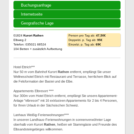
Buchungsanfrage
Internetseite
Geografische Lage
01824
Kurort Rathen
Person pro Tag ab:
47,50€
Elbweg 2
Doppelzi. p. Tag ab:
95€
Telefon: 035021 68524
Einzelzi. p. Tag ab:
69€
104 Betten + zusätzlich Aufbettung
Hotel Ettrich***
Nur 50 m vom Bahnhof Kurort
Rathen
entfernt, empfängt Sie unser
Wellnesshotel Ettrich mit Restaurant und Terrasse, herrlichem Blick auf
die Felsformation der Bastei und die Elbe.
Appartements Elbresort ****
Nur 300m vom Hotel Ettrich entfernt, empfängt Sie unsere Appartement-
Anlage "elbresort" mit 16 exklusiven Appartements für 2 bis 4 Personen,
für Ihren Urlaub in der Sächsischen Schweiz.
Lanhaus Weißig-Ferienwohnungen****
In unseren Landhaus-Ferienwohnungen in sonnenverwöhnter Lage
oberhalb vom Kurort
Rathen
, heißen wir Stammgäste und Freunde des
Elbsandsteingebirges willkommen.