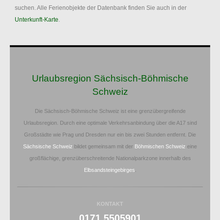
suchen. Alle Ferienobjekte der Datenbank finden Sie auch in der
Unterkunft-Karte
.
Urlaubsregion Sächsisch-Böhmische
Schweiz
Die Sächsisch-Böhmische Schweiz ist eine grenzübergreifende
Urlaubsregion. Durch eine optimale Verkehrsanbindung über die A17 sind
Großstädte wie Prag und Dresden nur ein bis zwei Stunden entfernt. Die
Sächsische Schweiz
bildet gemeinsam mit der
Böhmischen Schweiz
eine
großflächige, grenzüberschreitende Nationalparkzone innerhalb des
Elbsandsteingebirges
.
KONTAKT
0171 5505901