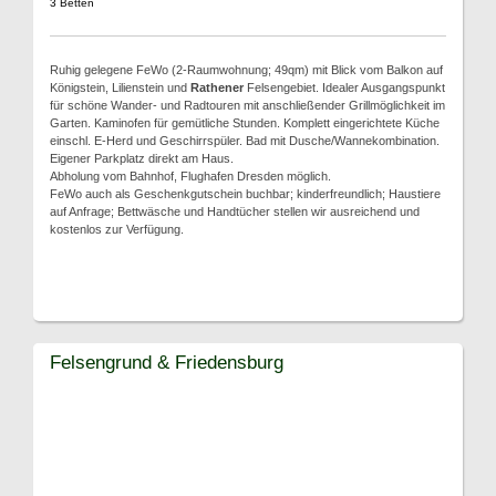
3 Betten
Ruhig gelegene FeWo (2-Raumwohnung; 49qm) mit Blick vom Balkon auf
Königstein, Lilienstein und
Rathener
Felsengebiet. Idealer Ausgangspunkt
für schöne Wander- und Radtouren mit anschließender Grillmöglichkeit im
Garten. Kaminofen für gemütliche Stunden. Komplett eingerichtete Küche
einschl. E-Herd und Geschirrspüler. Bad mit Dusche/Wannekombination.
Eigener Parkplatz direkt am Haus.
Abholung vom Bahnhof, Flughafen Dresden möglich.
FeWo auch als Geschenkgutschein buchbar; kinderfreundlich; Haustiere
auf Anfrage; Bettwäsche und Handtücher stellen wir ausreichend und
kostenlos zur Verfügung.
Felsengrund & Friedensburg