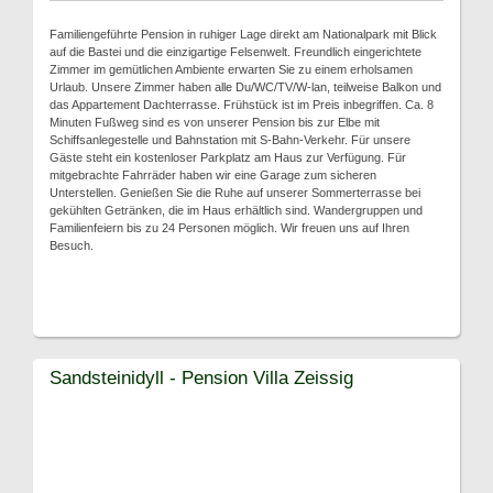
Familiengeführte Pension in ruhiger Lage direkt am Nationalpark mit Blick
auf die Bastei und die einzigartige Felsenwelt. Freundlich eingerichtete
Zimmer im gemütlichen Ambiente erwarten Sie zu einem erholsamen
Urlaub. Unsere Zimmer haben alle Du/WC/TV/W-lan, teilweise Balkon und
das Appartement Dachterrasse. Frühstück ist im Preis inbegriffen. Ca. 8
Minuten Fußweg sind es von unserer Pension bis zur Elbe mit
Schiffsanlegestelle und Bahnstation mit S-Bahn-Verkehr. Für unsere
Gäste steht ein kostenloser Parkplatz am Haus zur Verfügung. Für
mitgebrachte Fahrräder haben wir eine Garage zum sicheren
Unterstellen. Genießen Sie die Ruhe auf unserer Sommerterrasse bei
gekühlten Getränken, die im Haus erhältlich sind. Wandergruppen und
Familienfeiern bis zu 24 Personen möglich. Wir freuen uns auf Ihren
Besuch.
Sandsteinidyll - Pension Villa Zeissig