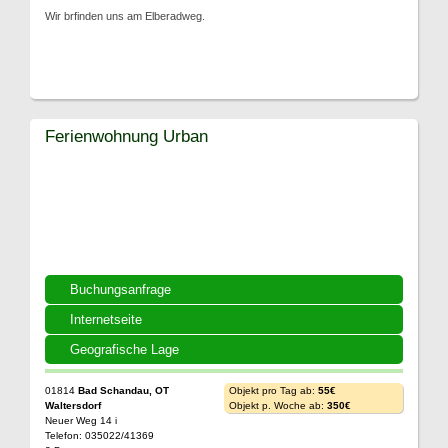
Wir brfinden uns am Elberadweg.
Ferienwohnung Urban
Buchungsanfrage
Internetseite
Geografische Lage
01814
Bad Schandau, OT
Objekt pro Tag ab:
55€
Waltersdorf
Objekt p. Woche ab:
350€
Neuer Weg 14 i
Telefon: 035022/41369