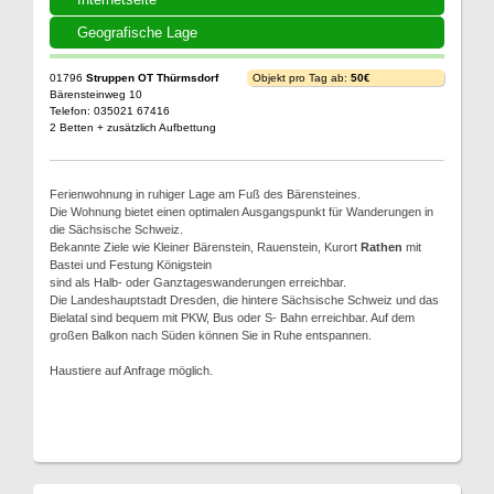
Geografische Lage
01796
Struppen OT Thürmsdorf
Objekt pro Tag ab:
50€
Bärensteinweg 10
Telefon: 035021 67416
2 Betten + zusätzlich Aufbettung
Ferienwohnung in ruhiger Lage am Fuß des Bärensteines.
Die Wohnung bietet einen optimalen Ausgangspunkt für Wanderungen in
die Sächsische Schweiz.
Bekannte Ziele wie Kleiner Bärenstein, Rauenstein, Kurort
Rathen
mit
Bastei und Festung Königstein
sind als Halb- oder Ganztageswanderungen erreichbar.
Die Landeshauptstadt Dresden, die hintere Sächsische Schweiz und das
Bielatal sind bequem mit PKW, Bus oder S- Bahn erreichbar. Auf dem
großen Balkon nach Süden können Sie in Ruhe entspannen.
Haustiere auf Anfrage möglich.