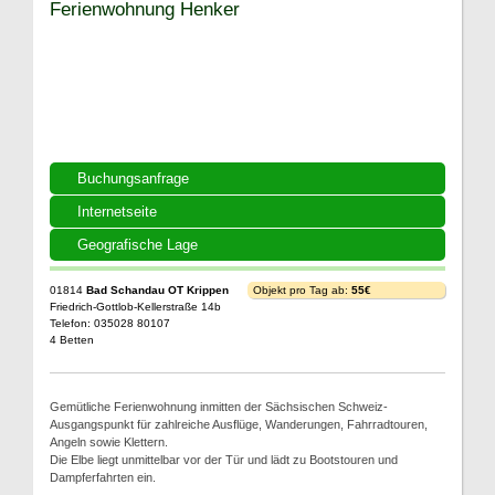
Ferienwohnung Henker
Buchungsanfrage
Internetseite
Geografische Lage
01814
Bad Schandau OT Krippen
Objekt pro Tag ab:
55€
Friedrich-Gottlob-Kellerstraße 14b
Telefon: 035028 80107
4 Betten
Gemütliche Ferienwohnung inmitten der Sächsischen Schweiz-
Ausgangspunkt für zahlreiche Ausflüge, Wanderungen, Fahrradtouren,
Angeln sowie Klettern.
Die Elbe liegt unmittelbar vor der Tür und lädt zu Bootstouren und
Dampferfahrten ein.