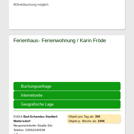
#Direktbuchung möglich
Ferienhaus- Ferienwohnung / Karin Fröde
Buchungsanfrage
Internetseite
Geografische Lage
01814
Bad-Schandau Stadtteil
Objekt pro Tag ab:
35€
Waltersdorf
Objekt p. Woche ab:
245€
Neuporschdorfer Straße 64c
Telefon: 03502240538