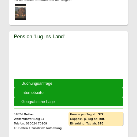
Pension 'Lug ins Land'
Buchungsanfrage
Internetseite
Geografische Lage
01824
Rathen
Person pro Tag ab:
37€
Waltersdorfer Berg 11
Doppelzi. p. Tag ab:
58€
Telefon: 035024 70369
Einzelzi. p. Tag ab:
37€
18 Betten + zusätzlich Aufbettung