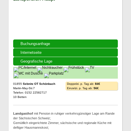
Buchungsanfrage
Internetseite
Geografische Lage
01855
Sebnitz OT Schönbach
Doppelzi. p. Tag ab:
84€
Martin-May-Str.7
Einzelzi. p. Tag ab:
56€
Telefon: 0152 22582717
10 Betten
Landgasthof
mit Pension in ruhiger verkehrsgünstiger Lage am Rande
der Sächsischen Schweiz;
Gemütllich eingerichtete Zimmer, sächsische und regionale Küche mit
deftiger Hausmannskost;