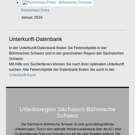
Ferienhaus Petra
Januar, 2016
Unterkunft-Datenbank
In der Unterkunft-Datenbank finden Sie Ferienobjekte in der
Böhmischen Schweiz und in der grenznahen Region der Sächsischen
Schweiz.
Mit Hilfe von Suchkriterien können Sie nach Ihrer optimalen Unterkunft
suchen. Alle Ferienobjekte der Datenbank finden Sie auch in der
Unterkunft-Karte
.
Urlaubsregion Sächsisch-Böhmische
Schweiz
Die Sächsisch-Böhmische Schweiz ist eine grenzübergreifende
Urlaubsregion. Durch eine optimale Verkehrsanbindung über die A17 sind
Großstädte wie Prag und Dresden nur ein bis zwei Stunden entfernt. Die