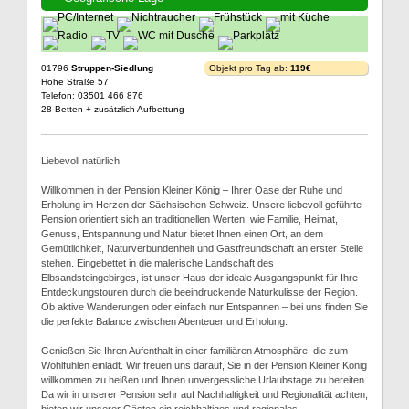
01796
Struppen-Siedlung
Objekt pro Tag ab:
119€
Hohe Straße 57
Telefon: 03501 466 876
28 Betten + zusätzlich Aufbettung
Liebevoll natürlich.
Willkommen in der Pension Kleiner König – Ihrer Oase der Ruhe und
Erholung im Herzen der Sächsischen Schweiz. Unsere liebevoll geführte
Pension orientiert sich an traditionellen Werten, wie Familie, Heimat,
Genuss, Entspannung und Natur bietet Ihnen einen Ort, an dem
Gemütlichkeit, Naturverbundenheit und Gastfreundschaft an erster Stelle
stehen. Eingebettet in die malerische Landschaft des
Elbsandsteingebirges, ist unser Haus der ideale Ausgangspunkt für Ihre
Entdeckungstouren durch die beeindruckende Naturkulisse der Region.
Ob aktive Wanderungen oder einfach nur Entspannen – bei uns finden Sie
die perfekte Balance zwischen Abenteuer und Erholung.
Genießen Sie Ihren Aufenthalt in einer familiären Atmosphäre, die zum
Wohlfühlen einlädt. Wir freuen uns darauf, Sie in der Pension Kleiner König
willkommen zu heißen und Ihnen unvergessliche Urlaubstage zu bereiten.
Da wir in unserer Pension sehr auf Nachhaltigkeit und Regionalität achten,