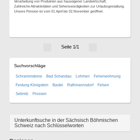
Verarbeitung von Produkten aus hauseigener Landwirtschaft;
Zahlreiche Attraktivitäten und Sehenswürdigkeiten zur Urlaubsgestaltung.
Unsere Pension ist vom 01.April bis 02.November geöffnet.
Seite 1/1
Suchvorschläge
Schrammsteine
Bad Schandau
Lohmen
Ferienwohnung
Festung Königstein
Bastei
Rathmannsdorf
Felsen
Sebnitz
Prossen
Unterkunftsuche in der Sächsisch Böhmischen
Schweiz nach Schlüsselworten