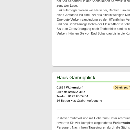
bei Bad Schandau in der Sächsischen Schweiz in ru
zentraler Lage.
Einkaufsmöglichkeiten wie Fleischer, Bäcker, Einkau
eine Gaststätte ind eine Pizzeria sind in wenigen Mi
Eine gute Verkehrsanbindung zu den öffentlichen Ve
und den Schiffsanlegestellen der Elbschiffahrt ist eb
Bis zum Grenzübergang nach Tschechien sind es n
Verkehr können Sie von Bad Schandau bis in die Ku
Haus Gamrigblick
01814
Waltersdorf
Objekt pro
Liliensteinstraße 39 c
Telefon: 0173 9065404
16 Betten + zusätzlich Aufbettung
In dieser mühevoll und mit Liebe zum Detail restaur
erwarten Sie vier komplett eingerichtete
Ferienwoh
Personen. Nach Ihren Tagestouren durch die Säch