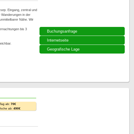
 sep. Eingang, zentral und
ne Wanderungen in der
unmittelbarer Nähe. Wir
bernachtungen bis 3
Buchungsanfrage
Internetseite
eichbar.
Geografische Lage
 Tag ab:
70€
Woche ab:
490€