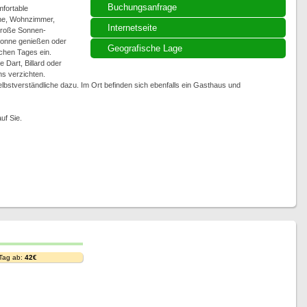
Buchungsanfrage
fortable
che, Wohnzimmer,
Internetseite
große Sonnen-
Sonne genießen oder
Geografische Lage
chen Tages ein.
Dart, Billard oder
ns verzichten.
lbstverständliche dazu. Im Ort befinden sich ebenfalls ein Gasthaus und
uf Sie.
 Tag ab:
42€