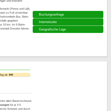
higer und trotzdem
fsmarkt (Penny und Lidl),
nuten zu Fuß erreichbar.
Buchungsanfrage
rkehrsmitteln Bus, Bahn
enfalls gegeben.
Internetseite
ur 10 km. Im S-Bahn-
nststadt Dresden fahren.
Geografische Lage
 Tag ab:
90€
ierten alten Bauernscheune
nungen
für je 3-5
sische Schweiz und durch