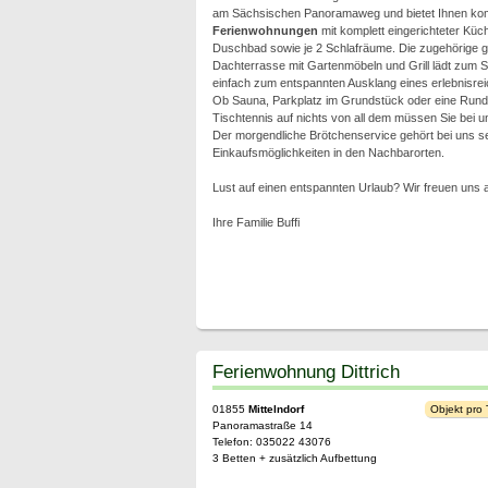
am Sächsischen Panoramaweg und bietet Ihnen kom
Ferienwohnungen
mit komplett eingerichteter Kü
Duschbad sowie je 2 Schlafräume. Die zugehörige 
Dachterrasse mit Gartenmöbeln und Grill lädt zum 
einfach zum entspannten Ausklang eines erlebnisrei
Ob Sauna, Parkplatz im Grundstück oder eine Runde 
Tischtennis auf nichts von all dem müssen Sie bei u
Der morgendliche Brötchenservice gehört bei uns se
Einkaufsmöglichkeiten in den Nachbarorten.
Lust auf einen entspannten Urlaub? Wir freuen uns a
Ihre Familie Buffi
Ferienwohnung Dittrich
01855
Mittelndorf
Objekt pro
Panoramastraße 14
Telefon: 035022 43076
3 Betten + zusätzlich Aufbettung