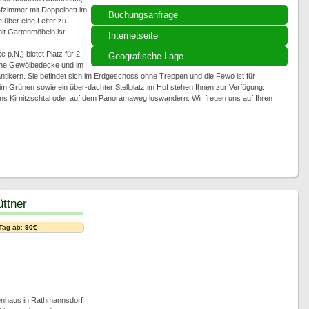
afzimmer mit Doppelbett im
Buchungsanfrage
über eine Leiter zu
it Gartenmöbeln ist
Internetseite
 p.N.) bietet Platz für 2
Geografische Lage
Eine Gewölbedecke und im
ntikern. Sie befindet sich im Erdgeschoss ohne Treppen und die Fewo ist für
im Grünen sowie ein über-dachter Stellplatz im Hof stehen Ihnen zur Verfügung.
ins Kirnitzschtal oder auf dem Panoramaweg loswandern. Wir freuen uns auf Ihren
ttner
 Tag ab:
90€
enhaus in Rathmannsdorf