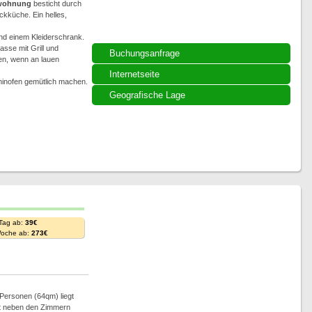
wohnung
besticht durch
ckküche. Ein helles,
und einem Kleiderschrank.
sse mit Grill und
Buchungsanfrage
en, wenn an lauen
Internetseite
inofen gemütlich machen.
Geografische Lage
 Tag ab:
39€
Woche ab:
273€
 Personen (64qm) liegt
gt neben den Zimmern