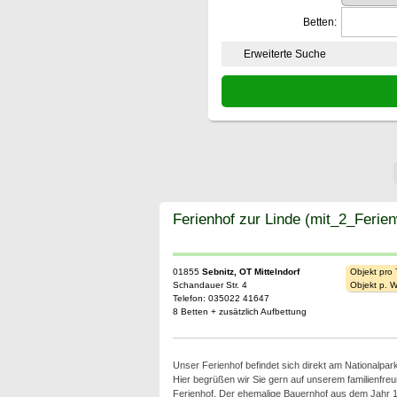
Betten:
Erweiterte Suche
Ferienhof zur Linde (mit_2_Feri
01855
Sebnitz, OT Mittelndorf
Objekt pro
Schandauer Str. 4
Objekt p. 
Telefon: 035022 41647
8 Betten + zusätzlich Aufbettung
Unser Ferienhof befindet sich direkt am Nationalpa
Hier begrüßen wir Sie gern auf unserem familienfreu
Ferienhof. Der ehemalige Bauernhof aus dem Jahr 17