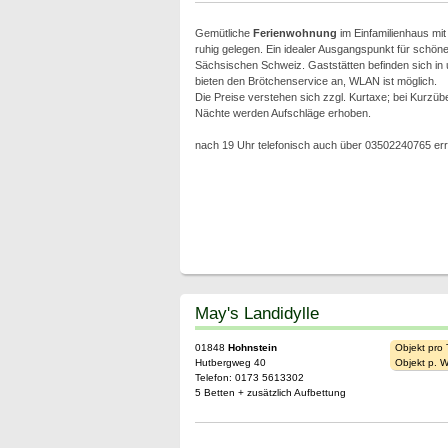
Gemütliche
Ferienwohnung
im Einfamilienhaus mit
ruhig gelegen. Ein idealer Ausgangspunkt für schö
Sächsischen Schweiz. Gaststätten befinden sich in 
bieten den Brötchenservice an, WLAN ist möglich.
Die Preise verstehen sich zzgl. Kurtaxe; bei Kurzü
Nächte werden Aufschläge erhoben.
nach 19 Uhr telefonisch auch über 03502240765 err
May's Landidylle
01848
Hohnstein
Objekt pro
Hutbergweg 40
Objekt p. 
Telefon: 0173 5613302
5 Betten + zusätzlich Aufbettung