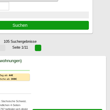
105 Suchergebnisse
Seite 1/11
enwohnungen)
 Tag ab:
44€
Woche ab:
308€
rk Sächsische Schweiz.
ndlichen 4-Seiten-
97 befindet sich direkt