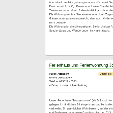
über eine komplette gut ausgestattete Küche mit Ge
Dusche und 2x WC, offenen Innenkamin, 2 außenli
Terrassen mit schönem freien Ausblick auf die umli
Die Wohnung verfügt über einen ebenerdigen Zugang
Gartennutzung seniorengerecht, aber auch kinderfre
nicht gestattet.
Die Wohnung ist allergikergeeignet. Sie ist direkter
Spaziergänge und Wanderungen im Nationalpark.
Ferienhaus und Ferienwohnung J
01855
Altendorf
Objekt pro
Untere Dorfstraße 7
Telefon: 035022 40533
4 Betten + zusätzlich Aufbettung
Unser Ferienhaus "Morgensonne" (ab 64€ zzgl. Kurta
gelegen, im ländlichen Stil eingerichtet und bis in di
verkleidet. Ein gemütlicher Wohnbereich, auf der ein
und Eckbankgruppe sowie Couchgarnitur und TV in 