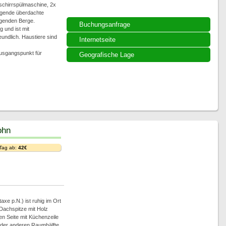
schirrspülmaschine, 2x
egende überdachte
egenden Berge.
Buchungsanfrage
 und ist mit
undlich. Haustiere sind
Internetseite
 Ausgangspunkt für
Geografische Lage
ohn
 Tag ab:
42€
xe p.N.) ist ruhig im Ort
e Dachspitze mit Holz
en Seite mit Küchenzeile
der anderen Raumhälfte,