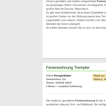
Unsere gemütlich und modern eingerichtete
Ferien
ein geräumiges Wohn-/ Esszimmer mit integrierter E
großes Bad mit Dusche, Waschtisch.
Es gibt zwei Schlafzimmer mit je einem Doppelbett 
Im großen Garten vor der Wohnung wartet eine Terra
Liegestühlen zum relaxen. Einfach herrlich zum Sitz
Abenden die Sonne untergeht.
An kühlen Abenden können Sie es sich vor dem Kam
Ferienwohnung Trempler
01814
Kleingießhübel
Objekt pro
Zimmerbahne 12e
Objekt p. 
Telefon: 035028 18437
2 Betten + zusätzlich Aufbettung
Die moderne, gemütliche
Ferienwohnung
für bis 4
wunderbar ruhig am Orts- und Waldrand. Sie verfü