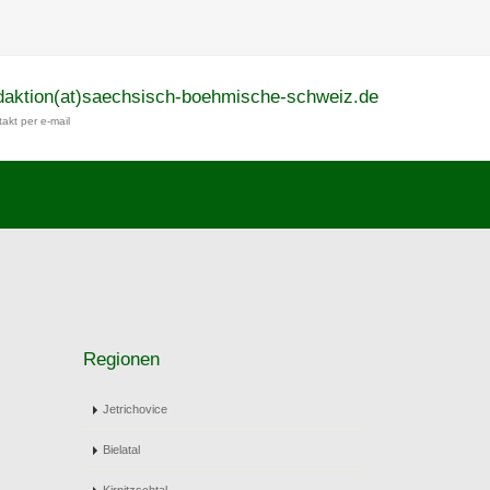
daktion(at)saechsisch-boehmische-schweiz.de
akt per e-mail
Regionen
Jetrichovice
Bielatal