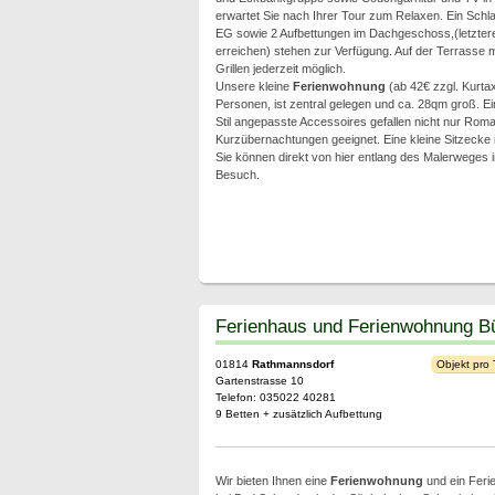
erwartet Sie nach Ihrer Tour zum Relaxen. Ein Schl
EG sowie 2 Aufbettungen im Dachgeschoss,(letztere 
erreichen) stehen zur Verfügung. Auf der Terrasse m
Grillen jederzeit möglich.
Unsere kleine
Ferienwohnung
(ab 42€ zzgl. Kurtaxe
Personen, ist zentral gelegen und ca. 28qm groß. 
Stil angepasste Accessoires gefallen nicht nur Roma
Kurzübernachtungen geeignet. Eine kleine Sitzecke 
Sie können direkt von hier entlang des Malerweges 
Besuch.
Ferienhaus und Ferienwohnung Bü
01814
Rathmannsdorf
Objekt pro
Gartenstrasse 10
Telefon: 035022 40281
9 Betten + zusätzlich Aufbettung
Wir bieten Ihnen eine
Ferienwohnung
und ein Feri