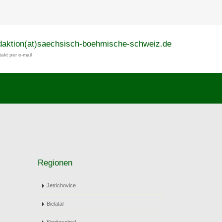
daktion(at)saechsisch-boehmische-schweiz.de
akt per e-mail
Regionen
Jetrichovice
Bielatal