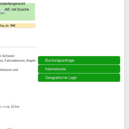
 Tag ab:
55€
n Schweiz-
Buchungsanfrage
n, Fahrradtouren, Angeln
Internetseite
otstouren und
Geografische Lage
n -> ca. 11 km