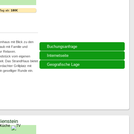
 Tag ab:
180€
nhaus mit Blick zu den
Buchungsanfrage
aub mit Familie und
r Relaxen.
Internetseite
ndstück vom eigenen
it. Das StrandHaus bietet
Geografische Lage
dachter Grillplatz mit
n geselliger Runde ein.
ienstein