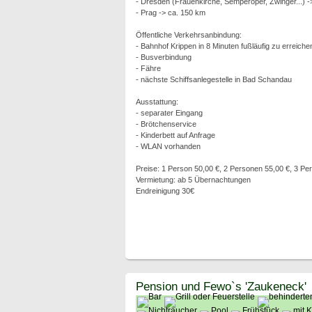
- Dresden (Frauenkirche, Semperoper, Zwinger...) -
- Prag -> ca. 150 km
Öffentliche Verkehrsanbindung:
- Bahnhof Krippen in 8 Minuten fußläufig zu erreich
- Busverbindung
- Fähre
- nächste Schiffsanlegestelle in Bad Schandau
Ausstattung:
- separater Eingang
- Brötchenservice
- Kinderbett auf Anfrage
- WLAN vorhanden
Preise: 1 Person 50,00 €, 2 Personen 55,00 €, 3 Pe
Vermietung: ab 5 Übernachtungen
Endreinigung 30€
Pension und Fewo`s 'Zaukeneck'