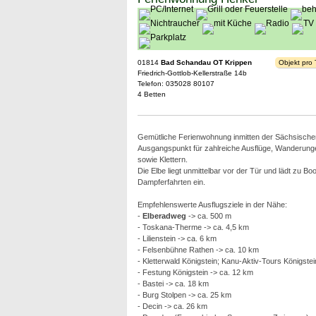
01814
Bad Schandau OT Krippen
Objekt pro
Friedrich-Gottlob-Kellerstraße 14b
Telefon: 035028 80107
4 Betten
Gemütliche Ferienwohnung inmitten der Sächsische
Ausgangspunkt für zahlreiche Ausflüge, Wanderunge
sowie Klettern.
Die Elbe liegt unmittelbar vor der Tür und lädt zu Bo
Dampferfahrten ein.
Empfehlenswerte Ausflugsziele in der Nähe:
-
Elberadweg
-> ca. 500 m
- Toskana-Therme -> ca. 4,5 km
- Lilienstein -> ca. 6 km
- Felsenbühne Rathen -> ca. 10 km
- Kletterwald Königstein; Kanu-Aktiv-Tours Königstei
- Festung Königstein -> ca. 12 km
- Bastei -> ca. 18 km
- Burg Stolpen -> ca. 25 km
- Decin -> ca. 26 km