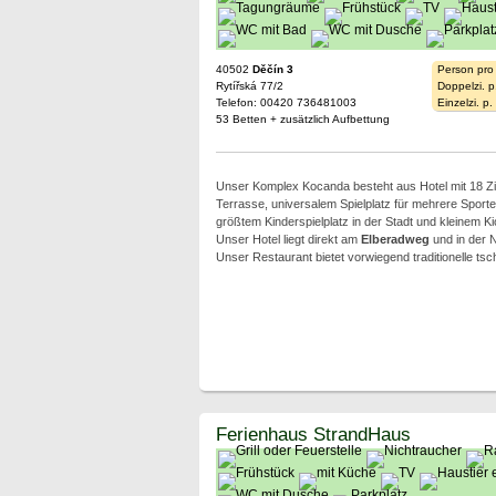
40502
Děčín 3
Person pro
Rytířská 77/2
Doppelzi. p
Telefon: 00420 736481003
Einzelzi. p
53 Betten + zusätzlich Aufbettung
Unser Komplex Kocanda besteht aus Hotel mit 18 Z
Terrasse, universalem Spielplatz für mehrere Sport
größtem Kinderspielplatz in der Stadt und kleinem Ki
Unser Hotel liegt direkt am
Elberadweg
und in der 
Unser Restaurant bietet vorwiegend traditionelle ts
Ferienhaus StrandHaus