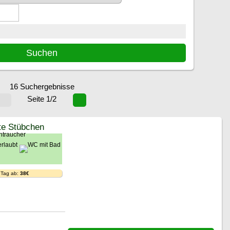
16 Suchergebnisse
Seite 1/2
te Stübchen
 Tag ab:
38€