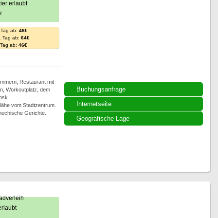
 Tag ab:
46€
. Tag ab:
64€
. Tag ab:
46€
immern, Restaurant mit
Buchungsanfrage
en, Workoutplatz, dem
osk.
Internetseite
Nähe vom Stadtzentrum.
chechische Gerichte.
Geografische Lage