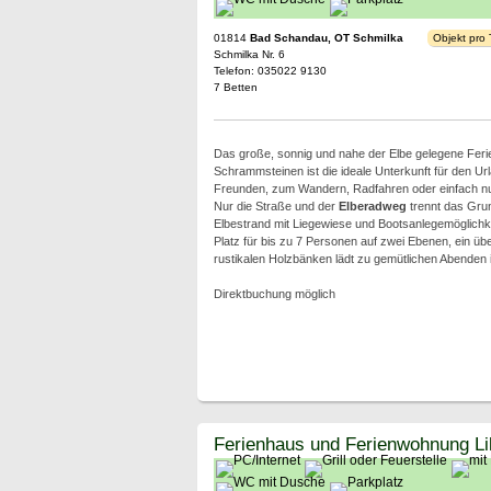
01814
Bad Schandau, OT Schmilka
Objekt pro
Schmilka Nr. 6
Telefon: 035022 9130
7 Betten
Das große, sonnig und nahe der Elbe gelegene Ferie
Schrammsteinen ist die ideale Unterkunft für den Url
Freunden, zum Wandern, Radfahren oder einfach nu
Nur die Straße und der
Elberadweg
trennt das Gru
Elbestrand mit Liegewiese und Bootsanlegemöglichke
Platz für bis zu 7 Personen auf zwei Ebenen, ein über
rustikalen Holzbänken lädt zu gemütlichen Abenden i
Direktbuchung möglich
Ferienhaus und Ferienwohnung Lil