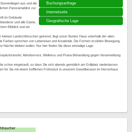
Buchungsanfrage
t Sonnenliegen aus und die
rrlichen Panoramablick zur
Internetseite
nft im Gebäude
Geografische Lage
Wanderer und alle Gäste,
ichem Elbblick und ein
 kleinen Landschlösschen getrennt, liegt unser Buntes Haus unterhalb der alten
e Farben sprechen von Lebenslust und Kreativität. Die Formen erzählen Bewegung.
re Nächte bleiben wollen. Nur hier finden Sie diese einmalige Lage.
 Gepäcktransfer, Abholservice, Wellness und Prana-Behandlung gegen Voranmeldung
ie schon eingekauft, so dass Sie sich abends gemütlich am Grillplatz niederlassen
en für Sie mit einem trefflichen Frühstück in unserem Gewölberaum im Herrenhaus