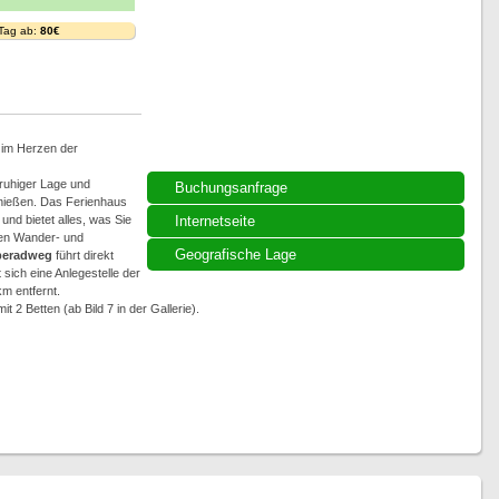
 Tag ab:
80€
) im Herzen der
ruhiger Lage und
Buchungsanfrage
enießen. Das Ferienhaus
und bietet alles, was Sie
Internetseite
ten Wander- und
Geografische Lage
beradweg
führt direkt
sich eine Anlegestelle der
m entfernt.
2 Betten (ab Bild 7 in der Gallerie).