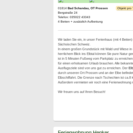
01814
Bad Schandau, OT Prossen
Objekt pro
Bergstraße 24
Telefon: 035022 43343
4 Betten + zusätzlich Aufbettung
Wir laden Sie ein, in unser Ferienhaus (mit 4 Betten
Sächsischen Schweiz.
In einem großen Grundstück mit Wald und Wiese in 
herrlichem Blick ins Elbtal können Sie pure Natur g
ist in 5 Minuten Fußweg vom Parkplatz zu erreichen 
für einen erholsamen Urlaub brauchen. Alle bekann
Ausflugsziele sind von uns gut zu erreichen. Der
El
durch unseren Ort Prossen und an der Elbe befindet 
Elbschiffahrt. Die Grenze nach Tschechien ist ca.8 k
Außerdem vermieten wir noch eine Ferienwohnung mit 
Wir freuen uns auf Ihren Besuch!
Ferienwohnung Henker