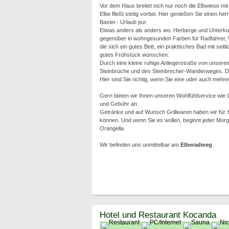
Vor dem Haus breitet sich nur noch die Elbwiese mi
Elbe fließt stetig vorbei. Hier genießen Sie einen he
Bastei - Urlaub pur.
Etwas anders als anders wo. Herberge und Unterku
gegenüber in wohngesunden Farben für Radfahrer, 
die sich ein gutes Bett, ein praktisches Bad mit seitl
gutes Frühstück wünschen.
Durch eine kleine ruhige Anliegerstraße von unserem
Steinbrüche und des Steinbrecher-Wanderweges. Di
Hier sind Sie richtig, wenn Sie eine oder auch mehre
Gern bieten wir Ihnen unseren Wohlfühlservice wie
und Gebühr an.
Getränke und auf Wunsch Grillwaren haben wir für S
können. Und wenn Sie es wollen, beginnt jeder Morg
Orangella.
Wir befinden uns unmittelbar am
Elberadweg
.
Hotel und Restaurant Kocanda