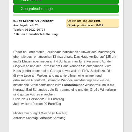
Geografische Lage
01855
Sebnitz, OT Altendorf
Objekt pro Tag ab:
150€
Am Hegebusch 20
Objekt p. Woche ab:
840€
Telefon: 035022 50777
7 Betten + zusätzlich Aufbettung
Unser neu errichtetes Ferienhaus befindet sich unweit des Malerweges
oberhalb des romantischen Kirnitzschtals. Das Haus verfügt auf 125 qm
und 2 Etagen über insgesamt 4 Schlafzimmer für 7 Personen. Auf der
Liegewiese und der Terrasse am Haus können Sie entspannen. Zum
Haus gehört ebenso eine Garage sowie weitere PKW-Stellplätze. Die
direkte Lage am Waldesrand garantiert ihnen eine ruhigen und
erholsamen Aufenthalt. Bekannte Wander- und Ausflugsziele wie die
historische Kirnitzschtalbahn zum
Lichtenhainer
Wasserfall und in die
Kurstadt Bad Schandau , die Schrammsteine und der Große Winterberg
sind gut zu Fuß zu erreichen.
Preis bis 4 Personen: 150 Euro/Tag
Jede weitere Person 20 Euro/Tag
Mindestbuchung: 1 Woche (6 Nächte)
Anreise: Sonntag / Abreise: Samstag