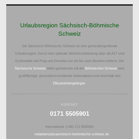
Urlaubsregion Sächsisch-Böhmische
Schweiz
Die Sächsisch-Böhmische Schweiz ist eine grenzübergreifende
Urlaubsregion. Durch eine optimale Verkehrsanbindung über die A17 sind
Großstädte wie Prag und Dresden nur ein bis zwei Stunden entfernt. Die
Sächsische Schweiz
bildet gemeinsam mit der
Böhmischen Schweiz
eine
großflächige, grenzüberschreitende Nationalparkzone innerhalb des
Elbsandsteingebirges
.
KONTAKT
0171 5505901
International: (+49) 171 5505901
redaktion(at)saechsisch-boehmische-schweiz.de