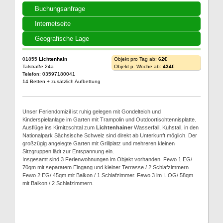
Buchungsanfrage
Internetseite
Geografische Lage
01855
Lichtenhain
Objekt pro Tag ab:
62€
Talstraße 24a
Objekt p. Woche ab:
434€
Telefon: 03597180041
14 Betten + zusätzlich Aufbettung
Unser Feriendomizil ist ruhig gelegen mit Gondelteich und
Kinderspielanlage im Garten mit Trampolin und Outdoortischtennisplatte.
Ausflüge ins Kirnitzschtal zum
Lichtenhainer
Wasserfall, Kuhstall, in den
Nationalpark Sächsische Schweiz sind direkt ab Unterkunft möglich. Der
großzügig angelegte Garten mit Grillplatz und mehreren kleinen
Sitzgruppen lädt zur Entspannung ein.
Insgesamt sind 3 Ferienwohnungen im Objekt vorhanden. Fewo 1 EG/
70qm mit separatem Eingang und kleiner Terrasse / 2 Schlafzimmern.
Fewo 2 EG/ 45qm mit Balkon / 1 Schlafzimmer. Fewo 3 im I. OG/ 58qm
mit Balkon / 2 Schlafzimmern.