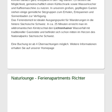
können danach ganz entspannt in den Tag starten. Es besteht die
Möglichkeit, gemeinschaftlich einen Kühlschrank sowie Wasserkocher
und Kaffeemaschine zu nutzen. In unserem großen, gepflegten Garten
stehen einige gemütliche Sitzgruppen zum Erholen, Entspannen und
Sonnenbaden zur Verfügung.
Das Feriendomizil ist idealer Ausgangspunkt für Wanderungen in die
hintere Sächsische Schweiz. In ca. 25 Minuten erreicht man im
wildromantischen Kirnitzschtal den
Lichtenhainer
Wasserfall mit
traditioneller Gaststätte und befindet sich schon mitten im Herzen des
Nationalparks Sächsische Schweiz.
Eine Buchung ist ab 4 Übernachtungen möglich. Weitere Informationen
erhalten Sie auf unserer Homepage
Naturlounge - Ferienapartments Richter