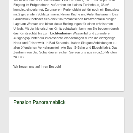
Wir bieten Ihnen eine komfortable Ferienwohnung 70 m² mit separatem
Eingang im Erdgeschoss. Außerdem ein kleines Ferienhaus, 36 m²
komplett eingerichtet. Zu unserem Ferienobjekt gehört noch ein Bungalow
mit 2 getrennten Schlafzimmern, kleiner Küche und Aufenthaltsraum. Das
Grundstück befindet sich direkt im romantischen Kirnitzschtal in ruhiger
Lage am Wasser und bietet ideale Bedingungen für einen erholsamen
Urlaub. Mit der historischen Kirnitzschtalbahn kommen Sie bequem durch
das Kirnitzschtal bis zum
Lichtenhainer
Wasserfall und zu anderen
Ausgangspunkten für interessante Wanderungen durch die einzigartige
Natur und Felsenwelt. In Bad Schandau haben Sie gute Anbindungen zu
allen öffentlichen Verkehrsmitteln wie Bus, S-Bahn und Elbschiffahrt. Das
Zentrum von Bad Schandau erreichen Sie von uns aus in ca.15 Minuten
zu Fuß.
Wir freuen uns auf Ihren Besuch!
Pension Panoramablick