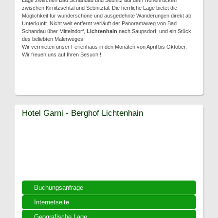
Lage zwischen Bad Schandau und Sebnitz auf dem Höhenrücken
zwischen Kirnitzschtal und Sebnitztal. Die herrliche Lage bietet die
Möglichkeit für wunderschöne und ausgedehnte Wanderungen direkt ab
Unterkunft. Nicht weit entfernt verläuft der Panoramaweg von Bad
Schandau über Mittelndorf,
Lichtenhain
nach Saupsdorf, und ein Stück
des beliebten Malerweges.
Wir vermieten unser Ferienhaus in den Monaten von April bis Oktober.
Wir freuen uns auf Ihren Besuch !
Hotel Garni - Berghof Lichtenhain
Buchungsanfrage
Internetseite
Geografische Lage