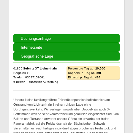
Buchungsanfrage
Internetseite
Geografische Lage
01855
Sebnitz OT Lichtenhain
Person pro Tag ab:
29,50€
Bergblick 12
Doppelzi. p. Tag ab:
59€
Telefon: 03597157061
Einzelzi. p. Tag ab:
49€
6 Betten + zusätzlich Aufbettung
Unsere kleine familiengeführte Frühstückspension befindet sich am
Ortsrand von
Lichtenhain
in einer ruhigen Lage ohne
Durchgangsverkehr. Wir verfügen sowohl über Doppel- als auch 3-
Bettzimmer, welche sehr komfortabel und gemütlich eingerichtet sind. Von
Balkon und Terrasse erwartet unsere Gäste ein unverbauter freier
Panoramablick auf die Felslandschaft der Sächsischen Schweiz.
Sie erhalten ein reichhaltiges individuell abgesprochenes Frühstück und