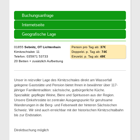
Buchungsanfrage
Internetseite
Geografische Lage
01855
Sebnitz, OT Lichtenhain
Person pro Tag ab:
37€
Kirnitzschtalstr. 11
Doppelzi. p. Tag ab:
74€
Telefon: 035971 53733
Einzelzi. p. Tag ab:
48€
20 Betten + zusätzlich Aufbettung
Unser in reizvoller Lage des Kirnitzschtales direkt am Wasserfall
gelegene Gaststätte und Pension bietet Ihnen in bewährter über 117-
jähriger Familientradition: sächsische, gutbürgerliche Küche.
Spezialität: gepflegte Weine, Biere und Spirituosen aus der Region.
Unsere Einkehrstätte ist zentraler Ausgangspunkt für geruhsame
Wanderungen in die Berg- und Felsenwelt der hinteren Sächsischen
Schweiz. Wir sind auch erreichbar mit der historischen Kirnitzschtalbahn
bis zur Endstation.
Direktbuchung möglich