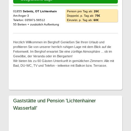
01855
Sebnitz, OT Lichtenhain
Person pro Tag ab:
26€
Am Anger 3
Doppelzi. p. Tag ab:
75€
Telefon: 035971-56512
Einzelzi. p. Tag ab:
60€
55 Betten + zusätzlich Aufbettung
Herzlich Willkommen im Berghof! Genießen Sie Ihren Urlaub und
profitieren Sie von unserer herrlich ruhigen Lage mit dem Blick auf die
Felsenwelt. Im Berghof erwartet Sie eine zünftige Atmosphäre ... ob im
Gewölbe, der Veranda oder im Biergarten!
Wir bieten bis zu 60 Gästen Unterkunft in gemütlichen Zimmern: Alle mit
Bad, DU-WC, TV und Telefon - teilweise mit Balkon bzw. Terrasse.
Gaststätte und Pension 'Lichtenhainer
Wasserfall'