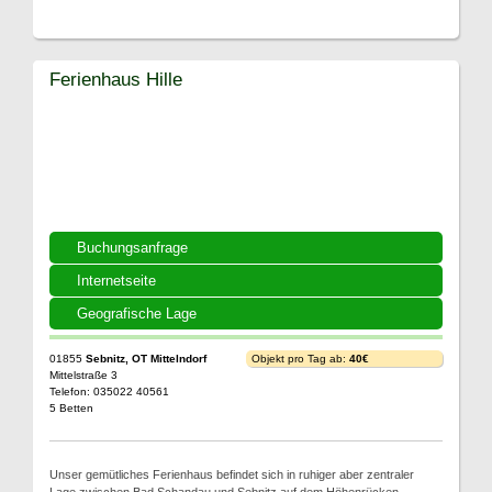
Ferienhaus Hille
Buchungsanfrage
Internetseite
Geografische Lage
01855
Sebnitz, OT Mittelndorf
Objekt pro Tag ab:
40€
Mittelstraße 3
Telefon: 035022 40561
5 Betten
Unser gemütliches Ferienhaus befindet sich in ruhiger aber zentraler