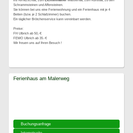
ins Kirnitzschtal, zum
Lichtenhainer
Wasserfall, zum Kuhstall, zu den
Schrammsteinen und Affensteinen.
Sie können bei uns eine Ferienwohnung und ein Ferienhaus mit je 4
Betten (bzw. je 2 Schlafzimmer) buchen.
Ein täglicher Brötchenservice kann vereinbart werden.
Preise:
FH Ulbrich ab 50,-€
FEWO Ulbrich ab 35.-€
Wir freuen uns auf Ihren Besuch !
Ferienhaus am Malerweg
Buchungsanfrage
Internetseite