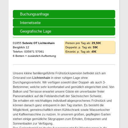
Buchungsanfrage
Internetseite
Geografische Lage
01855
Sebnitz OT Lichtenhain
Person pro Tag ab:
29,50€
Bergblick 12
Doppelzi. p. Tag ab:
59€
Telefon: 035971 57061
Einzelzi. p. Tag ab:
49€
6 Betten + zusätzlich Aufbettung
Unsere kleine familiengeführte Frühstückspension befindet sich am
Ortsrand von
Lichtenhain
in einer ruhigen Lage ohne
Durchgangsverkehr. Wir verfügen sowohl über Doppel- als auch 3-
Bettzimmer, welche sehr komfortabel und gemütlich eingerichtet sind. Von
Balkon und Terrasse erwartet unsere Gäste ein unverbauter freier
Panoramablick auf die Felslandschaft der Sächsischen Schweiz.
Sie erhalten ein reichhaltiges individuell abgesprochenes Frühstück und
können danach ganz entspannt in den Tag starten. Es besteht die
Möglichkeit, gemeinschaftlich einen Kühlschrank sowie Wasserkocher
und Kaffeemaschine zu nutzen. In unserem großen, gepflegten Garten
stehen einige gemütliche Sitzgruppen zum Erholen, Entspannen und
Sonnenbaden zur Verfügung.