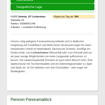
Geografische Lage
01855
Sebnitz, OT Lichtenhain
Objekt pro Tag ab:
50€
Talstraße 24
Telefon: 03596501796
4 Betten + zusätzlich Aufbettung
Unsere ruhig gelegene Ferienwohnung befindet sich in idyllischer
Umgebung mit Gondelteich und bietet beste Voraussetzungen für einen
entspannten Urlaub im Nationalpark Sächsische Schweiz. Ausflüge ins
Kirnitzschtal, zum
Lichtenhainer
Wasserfall oder zum Kuhstall sind nur
ein paar wenige Möglichkeiten um keine Langeweile aufkommen zu
lassen. Die Landeshauptstadt Dresden ist auch einen Besuch wert. Eine
Spielscheune mit Tischtennisplatte und ein Swimmingpool laden zu Spiel
und Spaß ein. Im Ort befinden sich drei Gaststätten - eine sogar mit
Bowlingbahn.
Pension Panoramablick