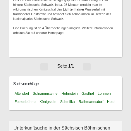
Das Feriendomizil ist idealer Ausgangspunkt für Wanderungen in die
hintere Sächsische Schweiz. In ca. 25 Minuten erreicht man im
wildromantischen Kirnitzschtal den
Lichtenhainer
Wasserfall mit
traditioneller Gaststätte und befindet sich schon mitten im Herzen des
Nationalparks Sächsische Schweiz.
Eine Buchung ist ab 4 Übernachtungen möglich. Weitere Informationen
erhalten Sie auf unserer Homepage
Seite 1/1
Suchvorschläge
Altendorf
Schrammsteine
Hohnstein
Gasthof
Lohmen
Felsenbühne
Königstein
Schmilka
Rathmannsdorf
Hotel
Unterkunftsuche in der Sächsisch Böhmischen