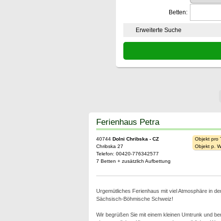
Betten:
Erweiterte Suche
Ferienhaus Petra
40744
Dolni Chribska - CZ
Objekt pro
Chribska 27
Objekt p. 
Telefon: 00420-776342577
7 Betten + zusätzlich Aufbettung
Urgemütliches Ferienhaus mit viel Atmosphäre in de
Sächsisch-Böhmische Schweiz!
Wir begrüßen Sie mit einem kleinen Umtrunk und ber