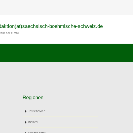
daktion(at)saechsisch-boehmische-schweiz.de
akt per e-mail
Regionen
Jetrichovice
Bielatal