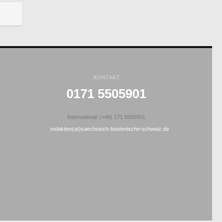
KONTAKT
0171 5505901
International: (+49) 171 5505901
redaktion(at)saechsisch-boehmische-schweiz.de