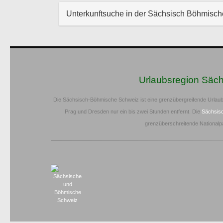
Unterkunftsuche in der Sächsisch Böhmisc
Urlaubsregion Säc
Die Sächsisch-Böhmische Schweiz ist eine grenzübergreifende Urlaub
Prag und Dresden nur ein bis zwei Stunden entfernt. Die
Sächsis
grenzüberschreitende Nationalp