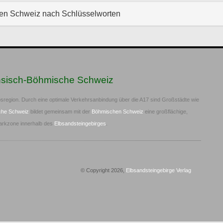
hen Schweiz nach Schlüsselworten
hsisch-Böhmische Schweiz
sregion. Durch eine optimale Verkehrsanbindung über die A17 sind Großstädte wie
che Schweiz
bildet gemeinsam mit der
Böhmischen Schweiz
eine großflächige,
arkzone innerhalb des
Elbsandsteingebirges
.
© Copyright 2026,
Elbsandsteingebirge Verlag