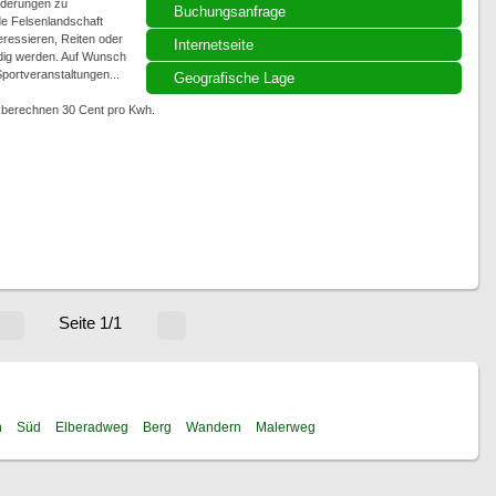
nderungen zu
Buchungsanfrage
de Felsenlandschaft
eressieren, Reiten oder
Internetseite
dig werden. Auf Wunsch
portveranstaltungen...
Geografische Lage
ir berechnen 30 Cent pro Kwh.
Seite 1/1
n
Süd
Elberadweg
Berg
Wandern
Malerweg