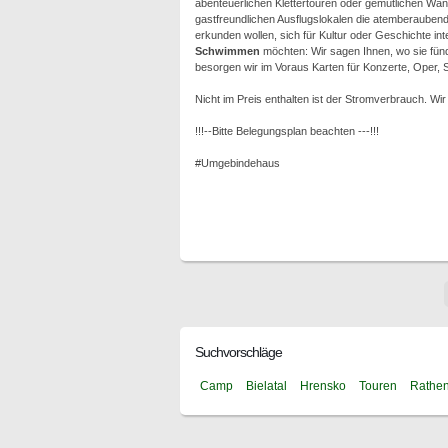
abenteuerlichen Klettertouren oder gemütlichen Wa
gastfreundlichen Ausflugslokalen die atemberauben
erkunden wollen, sich für Kultur oder Geschichte int
Schwimmen
möchten: Wir sagen Ihnen, wo sie fün
besorgen wir im Voraus Karten für Konzerte, Oper, S
Nicht im Preis enthalten ist der Stromverbrauch. W
!!!--Bitte Belegungsplan beachten ---!!!
#Umgebindehaus
Suchvorschläge
Camp
Bielatal
Hrensko
Touren
Rathe