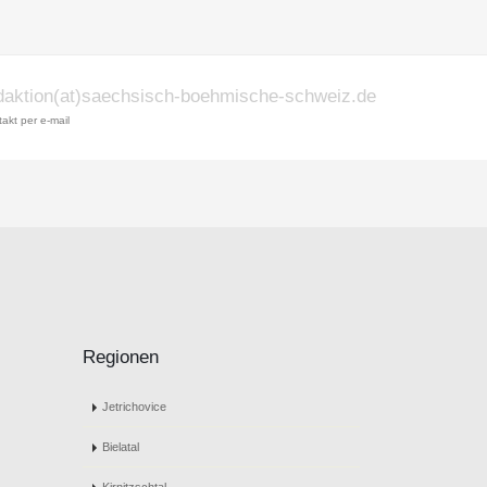
daktion(at)saechsisch-boehmische-schweiz.de
akt per e-mail
Regionen
Jetrichovice
Bielatal