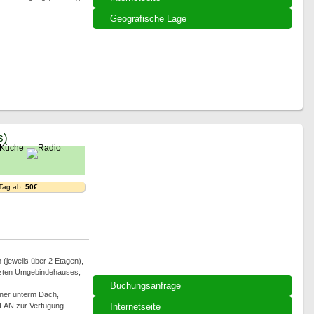
Geografische Lage
s)
 Tag ab:
50€
(jeweils über 2 Etagen),
tzten Umgebindehauses,
Buchungsanfrage
ner unterm Dach,
LAN zur Verfügung.
Internetseite