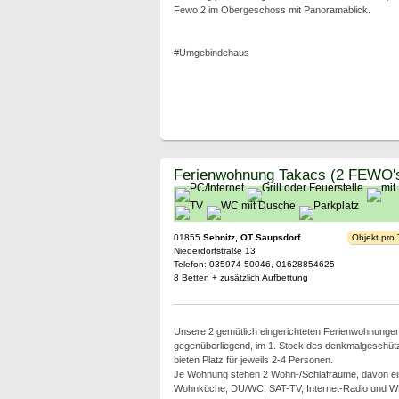
Fewo 2 im Obergeschoss mit Panoramablick.
#Umgebindehaus
Ferienwohnung Takacs (2 FEWO'
01855
Sebnitz, OT Saupsdorf
Objekt pro
Niederdorfstraße 13
Telefon: 035974 50046, 01628854625
8 Betten + zusätzlich Aufbettung
Unsere 2 gemütlich eingerichteten Ferienwohnungen 
gegenüberliegend, im 1. Stock des denkmalgeschü
bieten Platz für jeweils 2-4 Personen.
Je Wohnung stehen 2 Wohn-/Schlafräume, davon ei
Wohnküche, DU/WC, SAT-TV, Internet-Radio und W