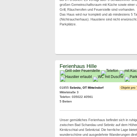
großen Gemeinschaftsraum mit Küche sowie einer u
Grill, Räucherofen und Feuerstelle sind vorhanden.
Das Haus wird nur komplett und ab mindestens 5 Tag
(Nichtraucherhaus). Haustiere sind nicht erwünscht
Parkplätze.
Ferienhaus Hille
01855
Sebnitz, OT Mittelndorf
Objekt pro
Mittelstraße 3
Telefon: 035022 40561
5 Betten
Unser gemütliches Ferienhaus befindet sich in ruhig
zwischen Bad Schandau und Sebnitz auf dem Höhe
Kirnitzschtal und Sebnitztal. Die herrliche Lage bietet
wunderschöne und ausgedehnte Wanderungen direkt