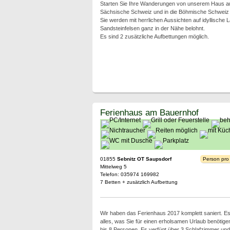
Starten Sie Ihre Wanderungen von unserem Haus aus
Sächsische Schweiz und in die Böhmische Schweiz
Sie werden mit herrlichen Aussichten auf idyllische 
Sandsteinfelsen ganz in der Nähe belohnt.
Es sind 2 zusätzliche Aufbettungen möglich.
Ferienhaus am Bauernhof
01855
Sebnitz OT Saupsdorf
Person pro
Mittelweg 5
Telefon: 035974 169982
7 Betten + zusätzlich Aufbettung
Wir haben das Ferienhaus 2017 komplett saniert. Es
alles, was Sie für einen erholsamen Urlaub benötigen
bis 8 Personen. Es verfügt über 3 Schlafzimmer und