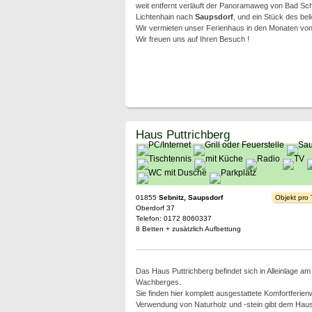
weit entfernt verläuft der Panoramaweg von Bad Sch
Lichtenhain nach
Saupsdorf
, und ein Stück des be
Wir vermieten unser Ferienhaus in den Monaten von 
Wir freuen uns auf Ihren Besuch !
Haus Puttrichberg
01855
Sebnitz, Saupsdorf
Objekt pro
Oberdorf 37
Telefon: 0172 8060337
8 Betten + zusätzlich Aufbettung
Das Haus Puttrichberg befindet sich in Alleinlage a
Wachberges.
Sie finden hier komplett ausgestattete Komfortferie
Verwendung von Naturholz und -stein gibt dem Hau