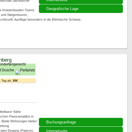
andschaft Sächsische-
Geografische Lage
des Kräuterbauden-Teams
 und Stiegentouren,
hbrunft, Ausflüge besonders in die Böhmische Schweiz.
hberg
. Tag ab:
35€
ttelbarer Nähe
ischen Panoramablick in
. Beide Wohnungen bieten
Buchungsanfrage
ettung.
raten Eingang (Paterre),
Internetseite