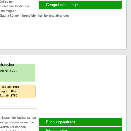
ückes mit
Geografische Lage
 und Ihre Kinder ein
ind möglich.
Sauna können Ihren Aufenthalt bei uns abrunden.
. Tag ab:
105€
. Tag ab:
68€
 Tag ab:
278€
n lassen bei kulinarischen
Buchungsanfrage
 lästige Nebengeräusche.
Wildkräuter kennen.
Internetseite