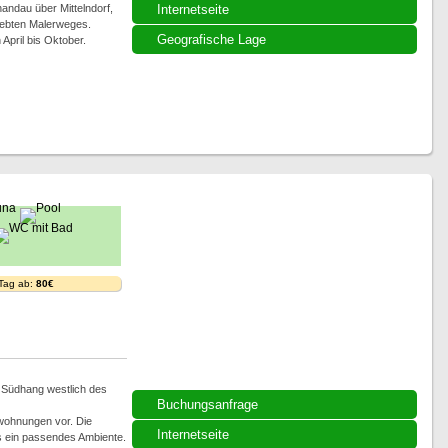
andau über Mittelndorf,
Internetseite
liebten Malerweges.
Geografische Lage
April bis Oktober.
 Tag ab:
80€
m Südhang westlich des
Buchungsanfrage
nwohnungen vor. Die
Internetseite
s ein passendes Ambiente.