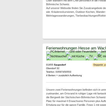
Oder wandern mit dem Chef persönlich in die Felsl
Böhmische Schweiz.
Auf unserer Webseite finden Sie Zusatzangebote 
wie: Kräuterexkursionen, Outdoor-Kochen, Wander-
Mehrtageswanderungen, Tierbeobachtungen/Rothirsc
Ferienwohnungen Hesse am Wac
01855
Saupsdorf
Doppelzi. p
Oberdorf 32
Telefon: 03597450553
4 Betten + zusätzlich Aufbettung
Unsere zwei Ferienwohnungen befinden sich in unmi
zueinander, am Ortsrand in ruhiger Lage mit fantast
die Bergwelt der Sächsischen-Böhmischen Schweiz
Platz für maximal 4 Erwachsene Personen plus Aufb
Erholung pur für die ganze Familie. Fewo 1 mit sepe