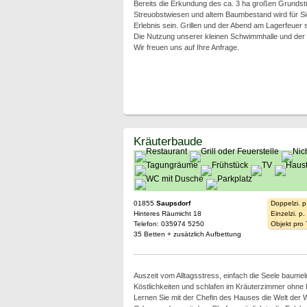
Bereits die Erkundung des ca. 3 ha großen Grundst
Streuobstwiesen und altem Baumbestand wird für Sie
Erlebnis sein. Grillen und der Abend am Lagerfeuer s
Die Nutzung unserer kleinen Schwimmhalle und der 
Wir freuen uns auf Ihre Anfrage.
Kräuterbaude
01855
Saupsdorf
Doppelzi. p
Hinteres Räumicht 18
Einzelzi. p
Telefon: 035974 5250
Objekt pro
35 Betten + zusätzlich Aufbettung
Auszeit vom Alltagsstress, einfach die Seele baumel
Köstlichkeiten und schlafen im Kräuterzimmer ohne
Lernen Sie mit der Chefin des Hauses die Welt der 