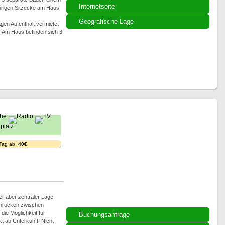
Internetseite
rigen Sitzecke am Haus.
Geografische Lage
en Aufenthalt vermietet
. Am Haus befinden sich 3
 Tag ab:
40€
er aber zentraler Lage
nrücken zwischen
 die Möglichkeit für
Buchungsanfrage
 ab Unterkunft. Nicht