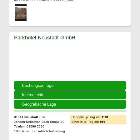
mit den besten Zutaten aus der Region.
Parkhotel Neustadt GmbH
Buchungsanfrage
Internetseite
Geografische Lage
01844
Neustadt i. Sa.
Doppelzi. p. Tag ab:
119€
Johann-Sebastian-Bach-Straße 20
Einzelzi. p. Tag ab:
99€
Telefon: 03596 5620
100 Betten + zusätzlich Aufbettung