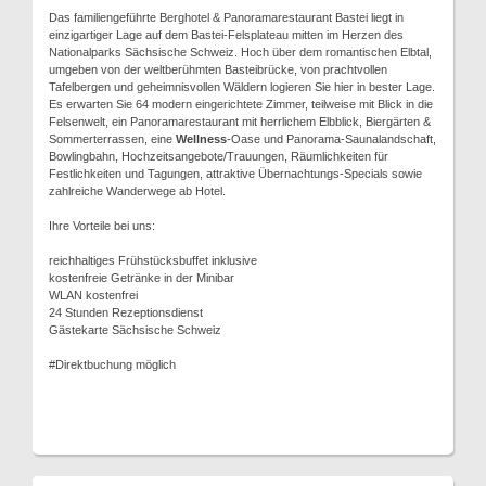
Das familiengeführte Berghotel & Panoramarestaurant Bastei liegt in
einzigartiger Lage auf dem Bastei-Felsplateau mitten im Herzen des
Nationalparks Sächsische Schweiz. Hoch über dem romantischen Elbtal,
umgeben von der weltberühmten Basteibrücke, von prachtvollen
Tafelbergen und geheimnisvollen Wäldern logieren Sie hier in bester Lage.
Es erwarten Sie 64 modern eingerichtete Zimmer, teilweise mit Blick in die
Felsenwelt, ein Panoramarestaurant mit herrlichem Elbblick, Biergärten &
Sommerterrassen, eine
Wellness
-Oase und Panorama-Saunalandschaft,
Bowlingbahn, Hochzeitsangebote/Trauungen, Räumlichkeiten für
Festlichkeiten und Tagungen, attraktive Übernachtungs-Specials sowie
zahlreiche Wanderwege ab Hotel.
Ihre Vorteile bei uns:
reichhaltiges Frühstücksbuffet inklusive
kostenfreie Getränke in der Minibar
WLAN kostenfrei
24 Stunden Rezeptionsdienst
Gästekarte Sächsische Schweiz
#Direktbuchung möglich