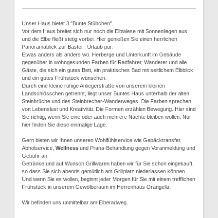
Unser Haus bietet 3 "Bunte Stübchen".
Vor dem Haus breitet sich nur noch die Elbwiese mit Sonnenliegen aus
und die Elbe fließt stetig vorbei. Hier genießen Sie einen herrlichen
Panoramablick zur Bastei - Urlaub pur.
Etwas anders als anders wo. Herberge und Unterkunft im Gebäude
gegenüber in wohngesunden Farben für Radfahrer, Wanderer und alle
Gäste, die sich ein gutes Bett, ein praktisches Bad mit seitlichem Elbblick
und ein gutes Frühstück wünschen.
Durch eine kleine ruhige Anliegerstraße von unserem kleinen
Landschlösschen getrennt, liegt unser Buntes Haus unterhalb der alten
Steinbrüche und des Steinbrecher-Wanderweges. Die Farben sprechen
von Lebenslust und Kreativität. Die Formen erzählen Bewegung. Hier sind
Sie richtig, wenn Sie eine oder auch mehrere Nächte bleiben wollen. Nur
hier finden Sie diese einmalige Lage.
Gern bieten wir Ihnen unseren Wohlfühlservice wie Gepäcktransfer,
Abholservice,
Wellness
und Prana-Behandlung gegen Voranmeldung und
Gebühr an.
Getränke und auf Wunsch Grillwaren haben wir für Sie schon eingekauft,
so dass Sie sich abends gemütlich am Grillplatz niederlassen können.
Und wenn Sie es wollen, beginnt jeder Morgen für Sie mit einem trefflichen
Frühstück in unserem Gewölberaum im Herrenhaus Orangella.
Wir befinden uns unmittelbar am Elberadweg.