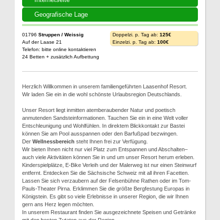
Geografische Lage
01796
Struppen / Weissig
Doppelzi. p. Tag ab:
125€
Auf der Laase 21
Einzelzi. p. Tag ab:
100€
Telefon: bitte online kontaktieren
24 Betten + zusätzlich Aufbettung
Herzlich Willkommen in unserem familiengeführten Laasenhof Resort.
Wir laden Sie ein in die wohl schönste Urlaubsregion Deutschlands.
Unser Resort liegt inmitten atemberaubender Natur und poetisch
anmutenden Sandsteinformationen. Tauchen Sie ein in eine Welt voller
Entschleunigung und Wohlfühlen. In direktem Blickkontakt zur Bastei
können Sie am Pool ausspannen oder den Barfußpad bezwingen.
Der
Wellnessbereich
steht Ihnen frei zur Verfügung.
Wir bieten Ihnen nicht nur viel Platz zum Entspannen und Abschalten–
auch viele Aktivitäten können Sie in und um unser Resort herum erleben.
Kinderspielplätze, E-Bike Verleih und der Malerweg ist nur einen Steinwurf
entfernt. Entdecken Sie die Sächsische Schweiz mit all ihren Facetten.
Lassen Sie sich verzaubern auf der Felsenbühne Rathen oder im Tom-
Pauls-Theater Pirna. Erklimmen Sie die größte Bergfestung Europas in
Königstein. Es gibt so viele Erlebnisse in unserer Region, die wir Ihnen
gern ans Herz legen möchten.
In unserem Restaurant finden Sie ausgezeichnete Speisen und Getränke