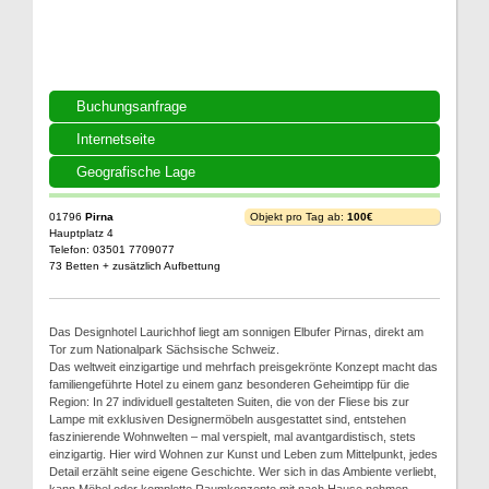
Buchungsanfrage
Internetseite
Geografische Lage
01796
Pirna
Objekt pro Tag ab:
100€
Hauptplatz 4
Telefon: 03501 7709077
73 Betten + zusätzlich Aufbettung
Das Designhotel Laurichhof liegt am sonnigen Elbufer Pirnas, direkt am
Tor zum Nationalpark Sächsische Schweiz.
Das weltweit einzigartige und mehrfach preisgekrönte Konzept macht das
familiengeführte Hotel zu einem ganz besonderen Geheimtipp für die
Region: In 27 individuell gestalteten Suiten, die von der Fliese bis zur
Lampe mit exklusiven Designermöbeln ausgestattet sind, entstehen
faszinierende Wohnwelten – mal verspielt, mal avantgardistisch, stets
einzigartig. Hier wird Wohnen zur Kunst und Leben zum Mittelpunkt, jedes
Detail erzählt seine eigene Geschichte. Wer sich in das Ambiente verliebt,