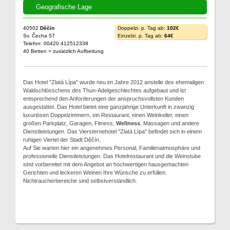
Geografische Lage
40502
Děčín
Doppelzi. p. Tag ab:
102€
Sv. Čecha 57
Einzelzi. p. Tag ab:
64€
Telefon: 00420 412512338
40 Betten + zusätzlich Aufbettung
Das Hotel "Zlatá Lípa" wurde neu im Jahre 2012 anstelle des ehemaligen
Waldschlösschens des Thun-Adelgeschlechtes aufgebaut und ist
entsprechend den Anforderungen der anspruchsvollsten Kunden
ausgestattet. Das Hotel bietet eine ganzjährige Unterkunft in zwanzig
luxuriösen Doppelzimmern, ein Restaurant, einen Weinkeller, einen
großen Parkplatz, Garagen, Fitness,
Wellness
, Massagen und andere
Dienstleistungen. Das Viersternehotel "Zlatá Lípa" befindet sich in einem
ruhigen Viertel der Stadt Děčín.
Auf Sie warten hier ein angenehmes Personal, Familienatmosphäre und
professionelle Dienstleistungen. Das Hotelrestaurant und die Weinstube
sind vorbereitet mit dem Angebot an hochwertigen hausgemachten
Gerichten und leckeren Weinen Ihre Wünsche zu erfüllen.
Nichtraucherbereiche sind selbstverständlich.