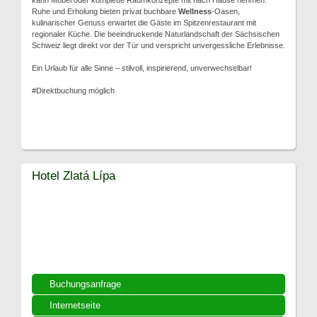
kann Möbel oder komplette Raumkonzepte mit nach Hause nehmen.
Ruhe und Erholung bieten privat buchbare
Wellness
-Oasen,
kulinarischer Genuss erwartet die Gäste im Spitzenrestaurant mit
regionaler Küche. Die beeindruckende Naturlandschaft der Sächsischen
Schweiz liegt direkt vor der Tür und verspricht unvergessliche Erlebnisse.
Ein Urlaub für alle Sinne – stilvoll, inspirierend, unverwechselbar!
#Direktbuchung möglich
Hotel Zlatá Lípa
Buchungsanfrage
Internetseite