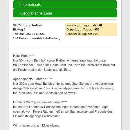
Internetseite
Geografische Lage
01824
Kurort Rathen
Person pro Tag ab:
47,50€
Elbweg 2
Doppelzi. p. Tag ab:
95€
Telefon: 035021 68524
Einzelzi. p. Tag ab:
69€
104 Betten + zusätzlich Aufbettung
Hotel Ettrich***
Nur 50 m vom Bahnhof Kurort Rathen entfernt, empfängt Sie unser
Wellnesshotel
Ettrich mit Restaurant und Terrasse, herrlichem Blick auf
die Felsformation der Bastei und die Elbe.
Appartements Elbresort ****
Nur 300m vom Hotel Ettrich entfernt, empfängt Sie unsere Appartement-
Anlage "elbresort" mit 16 exklusiven Appartements für 2 bis 4 Personen,
für Ihren Urlaub in der Sächsischen Schweiz.
Lanhaus Weißig-Ferienwohnungen****
In unseren Landhaus-Ferienwohnungen in sonnenverwöhnter Lage
oberhalb vom Kurort Rathen, heißen wir Stammgäste und Freunde des
Elbsandsteingebirges willkommen.
Wir brfinden uns am Elberadweg.