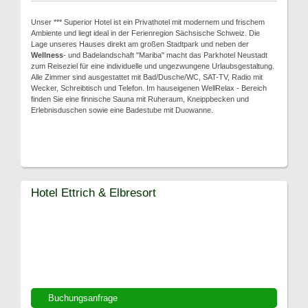
Unser *** Superior Hotel ist ein Privathotel mit modernem und frischem
Ambiente und liegt ideal in der Ferienregion Sächsische Schweiz. Die
Lage unseres Hauses direkt am großen Stadtpark und neben der
Wellness
- und Badelandschaft "Mariba" macht das Parkhotel Neustadt
zum Reiseziel für eine individuelle und ungezwungene Urlaubsgestaltung.
Alle Zimmer sind ausgestattet mit Bad/Dusche/WC, SAT-TV, Radio mit
Wecker, Schreibtisch und Telefon. Im hauseigenen WellRelax - Bereich
finden Sie eine finnische Sauna mit Ruheraum, Kneippbecken und
Erlebnisduschen sowie eine Badestube mit Duowanne.
Hotel Ettrich & Elbresort
Buchungsanfrage