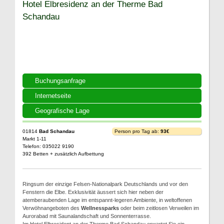
Hotel Elbresidenz an der Therme Bad
Schandau
Buchungsanfrage
Internetseite
Geografische Lage
01814
Bad Schandau
Person pro Tag ab:
93€
Markt 1-11
Telefon: 035022 9190
392 Betten + zusätzlich Aufbettung
Ringsum der einzige Felsen-Nationalpark Deutschlands und vor den
Fenstern die Elbe. Exklusivität äussert sich hier neben der
atemberaubenden Lage im entspannt-legeren Ambiente, in weltoffenen
Verwöhnangeboten des
Wellnessparks
oder beim zeitlosen Verweilen im
Aurorabad mit Saunalandschaft und Sonnenterrasse.