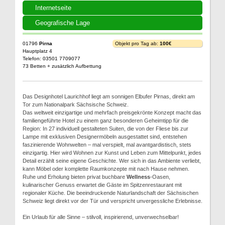
Internetseite
Geografische Lage
01796
Pirna
Objekt pro Tag ab:
100€
Hauptplatz 4
Telefon: 03501 7709077
73 Betten + zusätzlich Aufbettung
Das Designhotel Laurichhof liegt am sonnigen Elbufer Pirnas, direkt am
Tor zum Nationalpark Sächsische Schweiz.
Das weltweit einzigartige und mehrfach preisgekrönte Konzept macht das
familiengeführte Hotel zu einem ganz besonderen Geheimtipp für die
Region: In 27 individuell gestalteten Suiten, die von der Fliese bis zur
Lampe mit exklusiven Designermöbeln ausgestattet sind, entstehen
faszinierende Wohnwelten – mal verspielt, mal avantgardistisch, stets
einzigartig. Hier wird Wohnen zur Kunst und Leben zum Mittelpunkt, jedes
Detail erzählt seine eigene Geschichte. Wer sich in das Ambiente verliebt,
kann Möbel oder komplette Raumkonzepte mit nach Hause nehmen.
Ruhe und Erholung bieten privat buchbare
Wellness
-Oasen,
kulinarischer Genuss erwartet die Gäste im Spitzenrestaurant mit
regionaler Küche. Die beeindruckende Naturlandschaft der Sächsischen
Schweiz liegt direkt vor der Tür und verspricht unvergessliche Erlebnisse.
Ein Urlaub für alle Sinne – stilvoll, inspirierend, unverwechselbar!