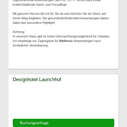
regenerierende Anwendungen nach Dr. h.c. P. Jentschura sowie
kraftschöpfende Hand- und Fusspflege.
Mit ganzem Herzen bin ich für Sie da und möchten Sie ein Stück auf
Ihrem Weg begleiten. Die gesundheitsfördernden Anwendungen bieten
dabei das besondere Highlight!
Achtung:
In unserem Haus gibt es keine Übernachtungsmöglichkeit für Urlauber.
Ich empfange nur Tagesgäste für
Wellness
-Anwendungen nach
terminlicher Vereinbarung.
Designhotel Laurichhof
Buchungsanfrage