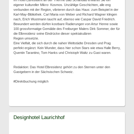
Im Hotel Elbresident an der Therme Bad Schandau erwartet Sie ein
eigener kultureller Mikro- Kosmos. Unzählige Geschichten, alle eng
verbunden mit der Region, vibrieren durch das Haus: zum Beispiel in der
Karl-May-Bibliothek. Carl Maria von Weber und Richard Wagner klingen
nach, Erich Wustmann taucht auf, ebenso wie Caspar David Friedrich.
Bewundert werden dürfen kostbare Radierungen von Artur Henne sowie
100 grossformatige Gemälde des Freiburger Malers Dirk Sommer, der für
die Elbresidenz seine Eindrücke dieser spektakulären
Region umsetzte.
Eine Vielfalt, die sich durch die nahen Weltstädte Dresden und Prag
perfekt ergänzt. Kein Wunder, dass hier schon Stars wie etwa Halle Berry,
Quentin Tarantino, Tom Hanks und Christoph Waltz zu Gast waren.
Redaktion: Das Hotel Elbresidenz gehört zu den Sternen unter den
Gastgebern in der Sächsischen Schweiz.
#Direktbuchung möglich
Designhotel Laurichhof