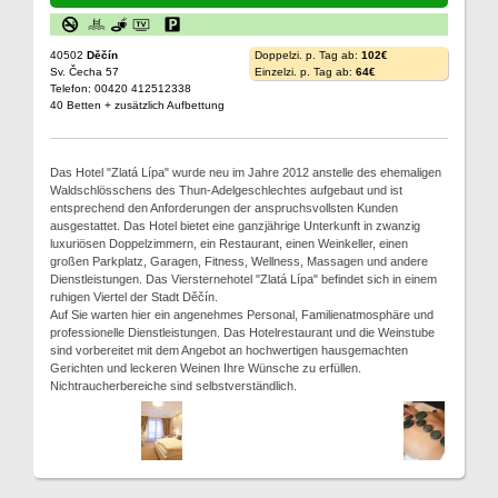
40502
Děčín
Doppelzi. p. Tag ab:
102€
Sv. Čecha 57
Einzelzi. p. Tag ab:
64€
Telefon: 00420 412512338
40 Betten + zusätzlich Aufbettung
Das Hotel "Zlatá Lípa" wurde neu im Jahre 2012 anstelle des ehemaligen
Waldschlösschens des Thun-Adelgeschlechtes aufgebaut und ist
entsprechend den Anforderungen der anspruchsvollsten Kunden
ausgestattet. Das Hotel bietet eine ganzjährige Unterkunft in zwanzig
luxuriösen Doppelzimmern, ein Restaurant, einen Weinkeller, einen
großen Parkplatz, Garagen, Fitness, Wellness, Massagen und andere
Dienstleistungen. Das Viersternehotel "Zlatá Lípa" befindet sich in einem
ruhigen Viertel der Stadt Děčín.
Auf Sie warten hier ein angenehmes Personal, Familienatmosphäre und
professionelle Dienstleistungen. Das Hotelrestaurant und die Weinstube
sind vorbereitet mit dem Angebot an hochwertigen hausgemachten
Gerichten und leckeren Weinen Ihre Wünsche zu erfüllen.
Nichtraucherbereiche sind selbstverständlich.