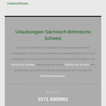
Unterkunft-Karte
.
Urlaubsregion Sächsisch-Böhmische
Schweiz
Die Sächsisch-Böhmische Schweiz ist eine grenzübergreifende
Urlaubsregion. Durch eine optimale Verkehrsanbindung über die A17 sind
Großstädte wie Prag und Dresden nur ein bis zwei Stunden entfernt. Die
Sächsische Schweiz
bildet gemeinsam mit der
Böhmischen Schweiz
eine
großflächige, grenzüberschreitende Nationalparkzone innerhalb des
Elbsandsteingebirges
.
KONTAKT
0171 5505901