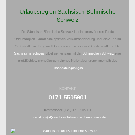
Urlaubsregion Sächsisch-Böhmische
Schweiz
Die Sächsisch-Böhmische Schweiz ist eine grenzübergreifende
Urlaubsregion. Durch eine optimale Verkehrsanbindung über die A17 sind
Großstädte wie Prag und Dresden nur ein bis zwei Stunden entfernt. Die
Sächsische Schweiz
bildet gemeinsam mit der
Böhmischen Schweiz
eine
großflächige, grenzüberschreitende Nationalparkzone innerhalb des
Elbsandsteingebirges
.
KONTAKT
0171 5505901
International: (+49) 171 5505901
redaktion(at)saechsisch-boehmische-schweiz.de