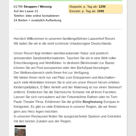
01796
Struppen / Weissig
Doppelzi. p. Tag ab:
125€
Auf der Laase 21
Einzelzi. p. Tag ab:
100€
Telefon: bitte online kontaktieren
24 Betten + zusätzlich Aufbettung
Herzlich Willkommen in unserem familiengeführten Laasenhof Resort.
Wir laden Sie ein in die wohl schönste Urlaubsregion Deutschlands.
Unser Resort liegt inmitten atemberaubender Natur und poetisch
anmutenden Sandsteinformationen. Tauchen Sie ein in eine Welt voller
Entschleunigung und Wohlfühlen. In direktem Blickkontakt zur Bastei
können Sie am Pool ausspannen oder den Barfußpad bezwingen.
Der Wellnessbereich steht Ihnen frei zur Verfügung.
Wir bieten Ihnen nicht nur viel Platz zum Entspannen und Abschalten–
auch viele Aktivitäten können Sie in und um unser Resort herum erleben.
Kinderspielplätze, E-Bike Verleih und der Malerweg ist nur einen Steinwurf
entfernt. Entdecken Sie die Sächsische Schweiz mit all ihren Facetten.
Lassen Sie sich verzaubern auf der Felsenbühne Rathen oder im Tom-
Pauls-Theater Pirna. Erklimmen Sie die größte
Bergfestung
Europas in
Königstein. Es gibt so viele Erlebnisse in unserer Region, die wir Ihnen
gern ans Herz legen möchten.
In unserem Restaurant finden Sie ausgezeichnete Speisen und Getränke
mit den besten Zutaten aus der Region.