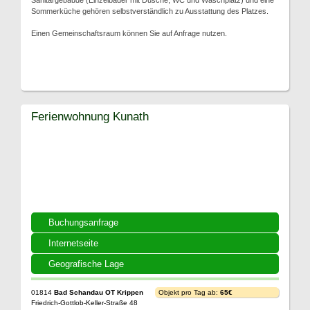
Sanitärgebäude (Einzelbäder mit Dusche, WC und Waschplatz) und eine
Sommerküche gehören selbstverständlich zu Ausstattung des Platzes.
Einen Gemeinschaftsraum können Sie auf Anfrage nutzen.
Ferienwohnung Kunath
Buchungsanfrage
Internetseite
Geografische Lage
01814
Bad Schandau OT Krippen
Objekt pro Tag ab:
65€
Friedrich-Gottlob-Keller-Straße 48