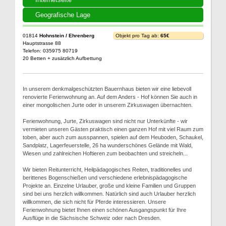
Geografische Lage
01814
Hohnstein / Ehrenberg
Objekt pro Tag ab:
65€
Hauptstrasse 88
Telefon: 035975 80719
20 Betten + zusätzlich Aufbettung
In unserem denkmalgeschützten Bauernhaus bieten wir eine liebevoll
renovierte Ferienwohnung an. Auf dem Anders - Hof können Sie auch in
einer mongolischen Jurte oder in unserem Zirkuswagen übernachten.
Ferienwohnung, Jurte, Zirkuswagen sind nicht nur Unterkünfte - wir
vermieten unseren Gästen praktisch einen ganzen Hof mit viel Raum zum
toben, aber auch zum ausspannen, spielen auf dem Heuboden, Schaukel,
Sandplatz, Lagerfeuerstelle, 26 ha wunderschönes Gelände mit Wald,
Wiesen und zahlreichen Hoftieren zum beobachten und streicheln...
Wir bieten Reitunterricht, Heilpädagogisches Reiten, traditionelles und
berittenes Bogenschießen und verschiedene erlebnispädagogische
Projekte an. Einzelne Urlauber, große und kleine Familien und Gruppen
sind bei uns herzlich willkommen. Natürlich sind auch Urlauber herzlich
willkommen, die sich nicht für Pferde interessieren. Unsere
Ferienwohnung bietet Ihnen einen schönen Ausgangspunkt für Ihre
Ausflüge in die Sächsische Schweiz oder nach Dresden.