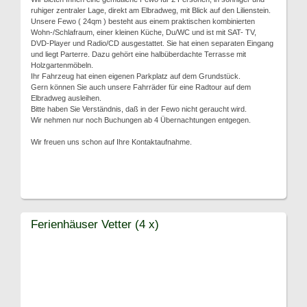
ruhiger zentraler Lage, direkt am Elbradweg, mit Blick auf den Lilienstein.
Unsere Fewo ( 24qm ) besteht aus einem praktischen kombinierten
Wohn-/Schlafraum, einer kleinen Küche, Du/WC und ist mit SAT- TV,
DVD-Player und Radio/CD ausgestattet. Sie hat einen separaten Eingang
und liegt Parterre. Dazu gehört eine halbüberdachte Terrasse mit
Holzgartenmöbeln.
Ihr Fahrzeug hat einen eigenen Parkplatz auf dem Grundstück.
Gern können Sie auch unsere Fahrräder für eine Radtour auf dem
Elbradweg ausleihen.
Bitte haben Sie Verständnis, daß in der Fewo nicht geraucht wird.
Wir nehmen nur noch Buchungen ab 4 Übernachtungen entgegen.
Wir freuen uns schon auf Ihre Kontaktaufnahme.
Ferienhäuser Vetter (4 x)