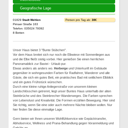
Geografische Lage
01829
Stadt Wehlen
Person pro Tag ab:
38€
Pirnaer Straße 163
Telefon: 035024 79392
8 Betten
Unser Haus bietet 3 "Bunte Stübchen".
Vor dem Haus breitet sich nur noch die Elbwiese mit Sonnenliegen aus
und die Elbe fließt stetig vorbei. Hier genießen Sie einen herrlichen
Panoramablick zur Bastei - Urlaub pur.
Etwas anders als anders wo.
Herberge
und Unterkunft im Gebäude
gegenüber in wohngesunden Farben für Radfahrer, Wanderer und alle
Gäste, die sich ein gutes Bett, ein praktisches Bad mit seitlichem Elbblick
und ein gutes Frühstück wünschen.
Durch eine kleine ruhige Anliegerstraße von unserem kleinen
Landschlösschen getrennt, liegt unser Buntes Haus unterhalb der alten
Steinbrüche und des Steinbrecher-Wanderweges. Die Farben sprechen
von Lebenslust und Kreativität. Die Formen erzählen Bewegung. Hier sind
Sie richtig, wenn Sie eine oder auch mehrere Nächte bleiben wollen. Nur
hier finden Sie diese einmalige Lage.
Gern bieten wir Ihnen unseren Wohlfühlservice wie Gepäcktransfer,
Abholservice, Wellness und Prana-Behandlung gegen Voranmeldung und
Gebühr an.