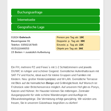
Buchungsanfrage
Internetseite
Geografische Lage
01824
Gohrisch
Person pro Tag ab:
18€
Bauerngasse 91
Doppelzi. p. Tag ab:
38€
Telefon: 03502167945
Einzelzi. p. Tag ab:
22€
/015111646053
Objekt pro Tag ab:
36€
15 Betten + zusätzlich Aufbettung
Ein FH, mehrere PZ und Fewo`s mit 1-2 Schlafzimmern und jeweils
DU/WC in ruhiger und schöner Gegend. Gemütlicher Aufenthaltsraum mit
SAT-TV und Küche, ideal auch für kleine Gruppen und Familien mit
Kindern. Neu: großer Kinderspielplatz und W-LAN. Gemütliche Terrasse
mit Blick auf die heimatlichen
Berge
und Grillmöglichkeit. Auf Wunsch ist
Frühstück oder Brötchenservice möglich. Auf unserem Hof gibt es Ponys,
Katzen und Hühner. Ihr Haustier können Sie mitbringen. Zentraler
Ausgangspunkt für viele schöne Wanderungen und Ausflüge im
Elbsandsteingebirge. Die Vermietung erfolgt ganzjährig. Wir würden uns
freuen, Sie in unserem Gästehaus begrüßen zu dürfen!