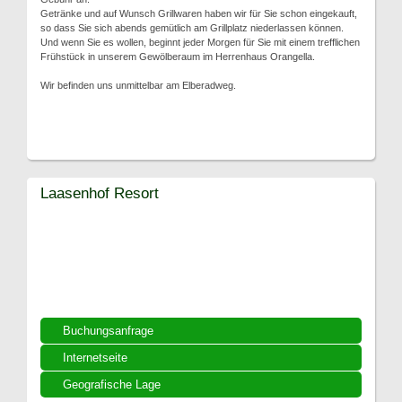
Getränke und auf Wunsch Grillwaren haben wir für Sie schon eingekauft,
so dass Sie sich abends gemütlich am Grillplatz niederlassen können.
Und wenn Sie es wollen, beginnt jeder Morgen für Sie mit einem trefflichen
Frühstück in unserem Gewölberaum im Herrenhaus Orangella.
Wir befinden uns unmittelbar am Elberadweg.
Laasenhof Resort
Buchungsanfrage
Internetseite
Geografische Lage