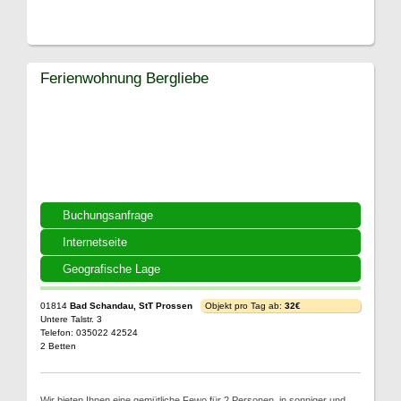
Ferienwohnung Bergliebe
Buchungsanfrage
Internetseite
Geografische Lage
01814
Bad Schandau, StT Prossen
Objekt pro Tag ab:
32€
Untere Talstr. 3
Telefon: 035022 42524
2 Betten
Wir bieten Ihnen eine gemütliche Fewo für 2 Personen, in sonniger und