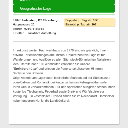
Geografische Lage
01848
Hohnstein, OT Ehrenberg
Doppelzi. p. Tag ab:
35€
Hauptstrasse 25
Einzelzi. p. Tag ab:
30€
Telefon: 035975 84864
8 Betten + zusätzlich Aufbettung
Im rekonstruierten Fachwerkhaus von 1770 sind wir glücklich, Ihnen
stilvolle Ferienwohnungen anzubieten. Unsere zentrale Lage ist für
Wanderungen und Ausflüge zu allen Sächsisch-Böhmischen Nahzielen
ideal. Bereits nach 10 Gehminuten erreichen Sie unsere
"
Steinberghütte
" und erleben die Panoramakulisse der Hinteren
Sächsischen Schweiz.
Urige Abende am Lagerfeuer, besinnliche Stunden auf der Südterrasse
oder-Balkon und Romantik bei Kerzenschein im Kellergewölbe, sollen
Ihren Urlaub vervollkommnen. Für den sportlichen Ausgleich stehen Ihnen
kostenlos Tischtennis, Federball sowie Brett- und Würfelspiele zur
Verfügung. Ein kostenloses Freibad finden Sie im Nachbarort. Unmittelbar
neben unserem Hof ist die Landbäckerei.