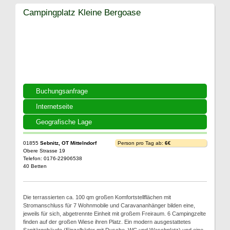
Campingplatz Kleine Bergoase
Buchungsanfrage
Internetseite
Geografische Lage
01855
Sebnitz, OT Mittelndorf
Person pro Tag ab:
6€
Obere Strasse 19
Telefon: 0176-22906538
40 Betten
Die terrassierten ca. 100 qm großen Komfortstellflächen mit
Stromanschluss für 7 Wohnmobile und Caravananhänger bilden eine,
jeweils für sich, abgetrennte Einheit mit großem Freiraum. 6 Campingzelte
finden auf der großen Wiese ihren Platz. Ein modern ausgestattetes