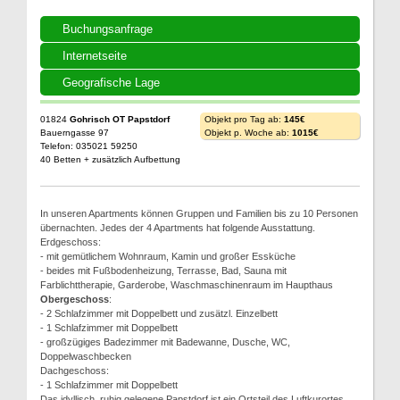
Buchungsanfrage
Internetseite
Geografische Lage
01824
Gohrisch OT Papstdorf
Objekt pro Tag ab:
145€
Bauerngasse 97
Objekt p. Woche ab:
1015€
Telefon: 035021 59250
40 Betten + zusätzlich Aufbettung
In unseren Apartments können Gruppen und Familien bis zu 10 Personen
übernachten. Jedes der 4 Apartments hat folgende Ausstattung.
Erdgeschoss:
- mit gemütlichem Wohnraum, Kamin und großer Essküche
- beides mit Fußbodenheizung, Terrasse, Bad, Sauna mit
Farblichttherapie, Garderobe, Waschmaschinenraum im Haupthaus
Obergeschoss
:
- 2 Schlafzimmer mit Doppelbett und zusätzl. Einzelbett
- 1 Schlafzimmer mit Doppelbett
- großzügiges Badezimmer mit Badewanne, Dusche, WC,
Doppelwaschbecken
Dachgeschoss:
- 1 Schlafzimmer mit Doppelbett
Das idyllisch, ruhig gelegene Papstdorf ist ein Ortsteil des Luftkurortes