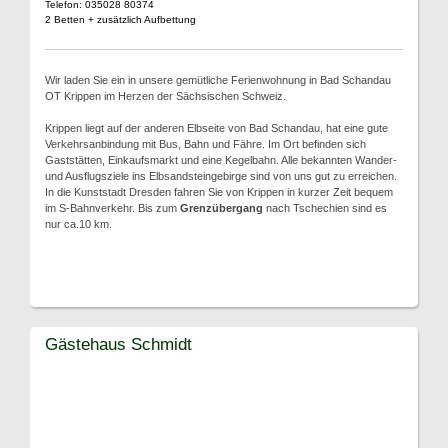
Telefon: 035028 80374
2 Betten + zusätzlich Aufbettung
Wir laden Sie ein in unsere gemütliche Ferienwohnung in Bad Schandau
OT Krippen im Herzen der Sächsischen Schweiz.
Krippen liegt auf der anderen Elbseite von Bad Schandau, hat eine gute
Verkehrsanbindung mit Bus, Bahn und Fähre. Im Ort befinden sich
Gaststätten, Einkaufsmarkt und eine Kegelbahn. Alle bekannten Wander-
und Ausflugsziele ins Elbsandsteingebirge sind von uns gut zu erreichen.
In die Kunststadt Dresden fahren Sie von Krippen in kurzer Zeit bequem
im S-Bahnverkehr. Bis zum
Grenzübergang
nach Tschechien sind es
nur ca.10 km.
Gästehaus Schmidt