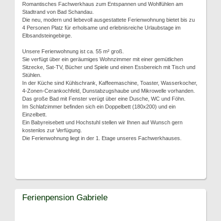
Romantisches Fachwerkhaus zum Entspannen und Wohlfühlen am
Stadtrand von Bad Schandau.
Die neu, modern und liebevoll ausgestattete Ferienwohnung bietet bis zu
4 Personen Platz für erholsame und erlebnisreiche Urlaubstage im
Elbsandsteingebirge.
Unsere Ferienwohnung ist ca. 55 m² groß.
Sie verfügt über ein geräumiges Wohnzimmer mit einer gemütlichen
Sitzecke, Sat-TV, Bücher und Spiele und einen Essbereich mit Tisch und
Stühlen.
In der Küche sind Kühlschrank, Kaffeemaschine, Toaster, Wasserkocher,
4-Zonen-Cerankochfeld, Dunstabzugshaube und Mikrowelle vorhanden.
Das große Bad mit Fenster verügt über eine Dusche, WC und Föhn.
Im Schlafzimmer befinden sich ein Doppelbett (180x200) und ein
Einzelbett.
Ein Babyreisebett und Hochstuhl stellen wir Ihnen auf Wunsch gern
kostenlos zur Verfügung.
Die Ferienwohnung liegt in der 1. Etage unseres Fachwerkhauses.
Ferienpension Gabriele