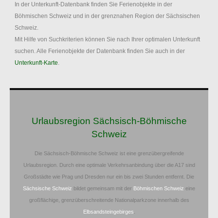
In der Unterkunft-Datenbank finden Sie Ferienobjekte in der
Böhmischen Schweiz und in der grenznahen Region der Sächsischen
Schweiz.
Mit Hilfe von Suchkriterien können Sie nach Ihrer optimalen Unterkunft
suchen. Alle Ferienobjekte der Datenbank finden Sie auch in der
Unterkunft-Karte
.
Urlaubsregion Sächsisch-Böhmische
Schweiz
Die Sächsisch-Böhmische Schweiz ist eine grenzübergreifende
Urlaubsregion. Durch eine optimale Verkehrsanbindung über die A17 sind
Großstädte wie Prag und Dresden nur ein bis zwei Stunden entfernt. Die
Sächsische Schweiz
bildet gemeinsam mit der
Böhmischen Schweiz
eine
großflächige, grenzüberschreitende Nationalparkzone innerhalb des
Elbsandsteingebirges
.