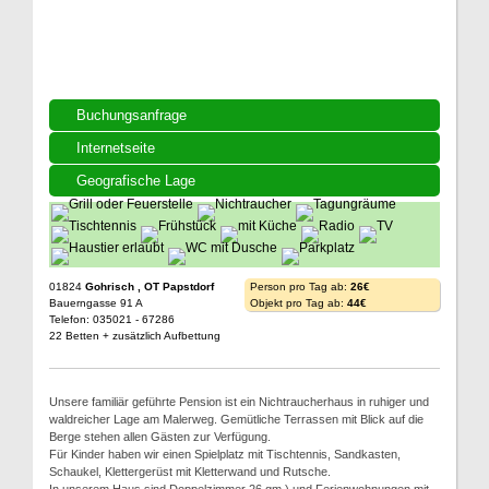
Buchungsanfrage
Internetseite
Geografische Lage
01824
Gohrisch , OT Papstdorf
Person pro Tag ab:
26€
Bauerngasse 91 A
Objekt pro Tag ab:
44€
Telefon: 035021 - 67286
22 Betten + zusätzlich Aufbettung
Unsere familiär geführte Pension ist ein Nichtraucherhaus in ruhiger und
waldreicher Lage am Malerweg. Gemütliche Terrassen mit Blick auf die
Berge stehen allen Gästen zur Verfügung.
Für Kinder haben wir einen Spielplatz mit Tischtennis, Sandkasten,
Schaukel, Klettergerüst mit Kletterwand und Rutsche.