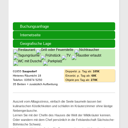
Buchungsanfrage
Internetseite
Geografische Lage
01855
Saupsdorf
Doppelzi. p. Tag ab:
105€
Hinteres Räumicht 18
Einzelzi. p. Tag ab:
68€
Telefon: 035974 5250
Objekt pro Tag ab:
278€
35 Betten + zusätzlich Aufbettung
Auszeit vom Alltagsstress, einfach die Seele baumeln lassen bei
kulinarischen Köstlichkeiten und schlafen im Kräuterzimmer ohne lästige
Nebengeräusche.
Lernen Sie mit der Chefin des Hauses die Welt der Wildkräuter kennen.
Oder wandern mit dem Chef persönlich in die Felslandschaft Sächsische-
Böhmische Schweiz.