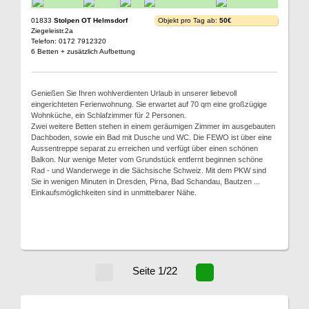
01833
Stolpen OT Helmsdorf
Objekt pro Tag ab:
50€
Ziegeleistr.2a
Telefon: 0172 7912320
6 Betten + zusätzlich Aufbettung
Genießen Sie Ihren wohlverdienten Urlaub in unserer liebevoll
eingerichteten Ferienwohnung. Sie erwartet auf 70 qm eine großzügige
Wohnküche, ein Schlafzimmer für 2 Personen.
Zwei weitere Betten stehen in einem geräumigen Zimmer im ausgebauten
Dachboden, sowie ein Bad mit Dusche und WC. Die FEWO ist über eine
Aussentreppe separat zu erreichen und verfügt über einen schönen
Balkon. Nur wenige Meter vom Grundstück entfernt beginnen schöne
Rad - und Wanderwege in die Sächsische Schweiz. Mit dem PKW sind
Sie in wenigen Minuten in Dresden, Pirna, Bad Schandau, Bautzen ...
Einkaufsmöglichkeiten sind in unmittelbarer Nähe.
Seite 1/22