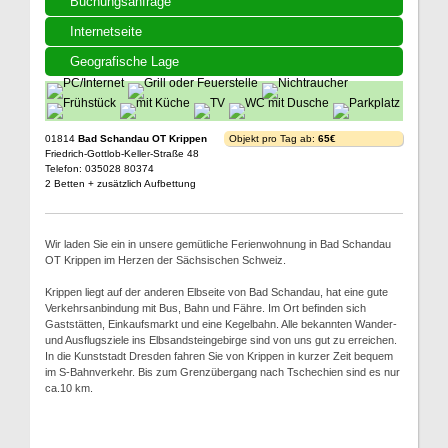
Buchungsanfrage
Internetseite
Geografische Lage
01814
Bad Schandau OT Krippen
Objekt pro Tag ab:
65€
Friedrich-Gottlob-Keller-Straße 48
Telefon: 035028 80374
2 Betten + zusätzlich Aufbettung
Wir laden Sie ein in unsere gemütliche Ferienwohnung in Bad Schandau
OT Krippen im Herzen der Sächsischen Schweiz.
Krippen liegt auf der anderen Elbseite von Bad Schandau, hat eine gute
Verkehrsanbindung mit Bus, Bahn und Fähre. Im Ort befinden sich
Gaststätten, Einkaufsmarkt und eine Kegelbahn. Alle bekannten Wander-
und Ausflugsziele ins Elbsandsteingebirge sind von uns gut zu erreichen.
In die Kunststadt Dresden fahren Sie von Krippen in kurzer Zeit bequem
im S-Bahnverkehr. Bis zum Grenzübergang nach Tschechien sind es nur
ca.10 km.