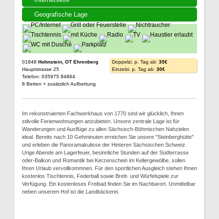
Geografische Lage
01848
Hohnstein, OT Ehrenberg
Doppelzi. p. Tag ab:
35€
Hauptstrasse 25
Einzelzi. p. Tag ab:
30€
Telefon: 035975 84864
8 Betten + zusätzlich Aufbettung
Im rekonstruierten Fachwerkhaus von 1770 sind wir glücklich, Ihnen
stilvolle Ferienwohnungen anzubieten. Unsere zentrale Lage ist für
Wanderungen und Ausflüge zu allen Sächsisch-Böhmischen Nahzielen
ideal. Bereits nach 10 Gehminuten erreichen Sie unsere "Steinberghütte"
und erleben die Panoramakulisse der Hinteren Sächsischen Schweiz.
Urige Abende am Lagerfeuer, besinnliche Stunden auf der Südterrasse
oder-Balkon und Romantik bei Kerzenschein im Kellergewölbe, sollen
Ihren Urlaub vervollkommnen. Für den sportlichen Ausgleich stehen Ihnen
kostenlos Tischtennis, Federball sowie Brett- und Würfelspiele zur
Verfügung. Ein kostenloses Freibad finden Sie im Nachbarort. Unmittelbar
neben unserem Hof ist die Landbäckerei.