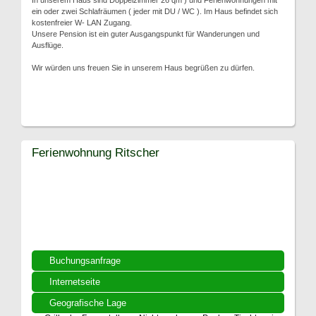
In unserem Haus sind Doppelzimmer 26 qm ) und Ferienwohnungen mit
ein oder zwei Schlafräumen ( jeder mit DU / WC ). Im Haus befindet sich
kostenfreier W- LAN Zugang.
Unsere Pension ist ein guter Ausgangspunkt für Wanderungen und
Ausflüge.
Wir würden uns freuen Sie in unserem Haus begrüßen zu dürfen.
Ferienwohnung Ritscher
Buchungsanfrage
Internetseite
Geografische Lage