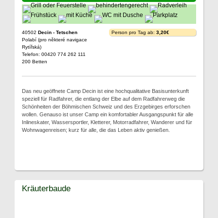
40502
Decin - Tetschen
Person pro Tag ab:
3,20€
Polabí (pro některé navigace
Rytířská)
Telefon: 00420 774 262 111
200 Betten
Das neu geöffnete Camp Decin ist eine hochqualitative Basisunterkunft
speziell für Radfahrer, die entlang der Elbe auf dem Radfahrerweg die
Schönheiten der Böhmischen Schweiz und des Erzgebirges erforschen
wollen. Genauso ist unser Camp ein komfortabler Ausgangspunkt für alle
Inlineskater, Wassersportler, Kletterer, Motorradfahrer, Wanderer und für
Wohnwagenreisen; kurz für alle, die das Leben aktiv genießen.
Kräuterbaude