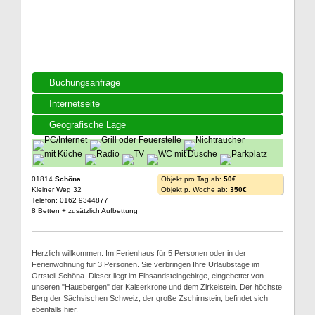
Buchungsanfrage
Internetseite
Geografische Lage
01814
Schöna
Objekt pro Tag ab:
50€
Kleiner Weg 32
Objekt p. Woche ab:
350€
Telefon: 0162 9344877
8 Betten + zusätzlich Aufbettung
Herzlich willkommen: Im Ferienhaus für 5 Personen oder in der
Ferienwohnung für 3 Personen. Sie verbringen Ihre Urlaubstage im
Ortsteil Schöna. Dieser liegt im Elbsandsteingebirge, eingebettet von
unseren "Hausbergen" der Kaiserkrone und dem Zirkelstein. Der höchste
Berg der Sächsischen Schweiz, der große Zschirnstein, befindet sich
ebenfalls hier.