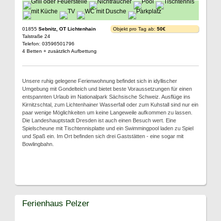
01855
Sebnitz, OT Lichtenhain
Objekt pro Tag ab:
50€
Talstraße 24
Telefon: 03596501796
4 Betten + zusätzlich Aufbettung
Unsere ruhig gelegene Ferienwohnung befindet sich in idyllischer
Umgebung mit Gondelteich und bietet beste Voraussetzungen für einen
entspannten Urlaub im Nationalpark Sächsische Schweiz. Ausflüge ins
Kirnitzschtal, zum Lichtenhainer Wasserfall oder zum Kuhstall sind nur ein
paar wenige Möglichkeiten um keine Langeweile aufkommen zu lassen.
Die Landeshauptstadt Dresden ist auch einen Besuch wert. Eine
Spielscheune mit Tischtennisplatte und ein Swimmingpool laden zu Spiel
und Spaß ein. Im Ort befinden sich drei Gaststätten - eine sogar mit
Bowlingbahn.
Ferienhaus Pelzer