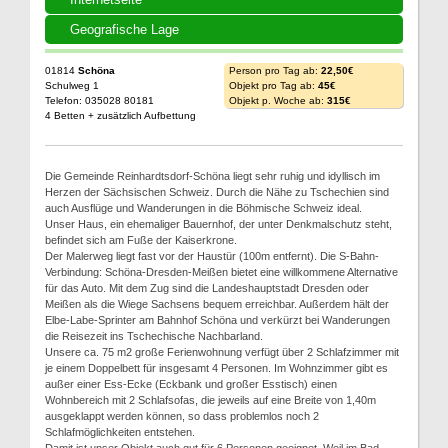
Geografische Lage
01814
Schöna
Person pro Tag ab:
22,50€
Schulweg 1
Objekt pro Tag ab:
45€
Telefon: 035028 80181
Objekt p. Woche ab:
315€
4 Betten + zusätzlich Aufbettung
Die Gemeinde Reinhardtsdorf-Schöna liegt sehr ruhig und idyllisch im
Herzen der Sächsischen Schweiz. Durch die Nähe zu Tschechien sind
auch Ausflüge und Wanderungen in die Böhmische Schweiz ideal.
Unser Haus, ein ehemaliger Bauernhof, der unter Denkmalschutz steht,
befindet sich am Fuße der Kaiserkrone.
Der Malerweg liegt fast vor der Haustür (100m entfernt). Die S-Bahn-
Verbindung: Schöna-Dresden-Meißen bietet eine willkommene Alternative
für das Auto. Mit dem Zug sind die Landeshauptstadt Dresden oder
Meißen als die Wiege Sachsens bequem erreichbar. Außerdem hält der
Elbe-Labe-Sprinter am Bahnhof Schöna und verkürzt bei Wanderungen
die Reisezeit ins Tschechische Nachbarland.
Unsere ca. 75 m2 große Ferienwohnung verfügt über 2 Schlafzimmer mit
je einem Doppelbett für insgesamt 4 Personen. Im Wohnzimmer gibt es
außer einer Ess-Ecke (Eckbank und großer Esstisch) einen
Wohnbereich mit 2 Schlafsofas, die jeweils auf eine Breite von 1,40m
ausgeklappt werden können, so dass problemlos noch 2
Schlafmöglichkeiten entstehen.