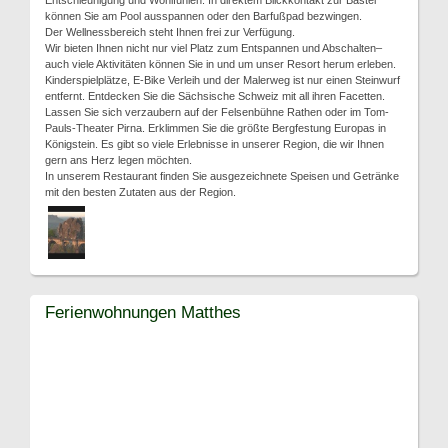
Entschleunigung und Wohlfühlen. In direktem Blickkontakt zur Bastei
können Sie am Pool ausspannen oder den Barfußpad bezwingen.
Der Wellnessbereich steht Ihnen frei zur Verfügung.
Wir bieten Ihnen nicht nur viel Platz zum Entspannen und Abschalten–
auch viele Aktivitäten können Sie in und um unser Resort herum erleben.
Kinderspielplätze, E-Bike Verleih und der Malerweg ist nur einen Steinwurf
entfernt. Entdecken Sie die Sächsische Schweiz mit all ihren Facetten.
Lassen Sie sich verzaubern auf der Felsenbühne Rathen oder im Tom-
Pauls-Theater Pirna. Erklimmen Sie die größte Bergfestung Europas in
Königstein. Es gibt so viele Erlebnisse in unserer Region, die wir Ihnen
gern ans Herz legen möchten.
In unserem Restaurant finden Sie ausgezeichnete Speisen und Getränke
mit den besten Zutaten aus der Region.
Ferienwohnungen Matthes