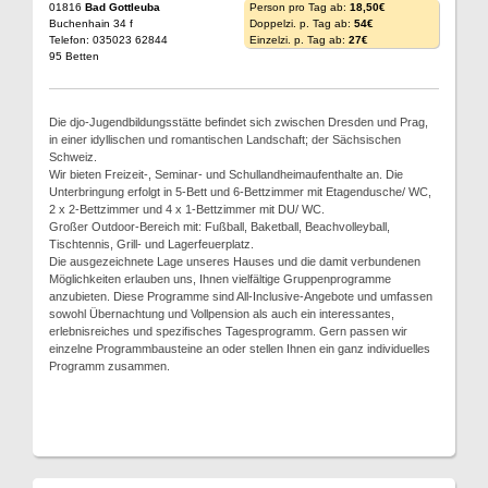
01816
Bad Gottleuba
Person pro Tag ab:
18,50€
Buchenhain 34 f
Doppelzi. p. Tag ab:
54€
Telefon: 035023 62844
Einzelzi. p. Tag ab:
27€
95 Betten
Die djo-Jugendbildungsstätte befindet sich zwischen Dresden und Prag,
in einer idyllischen und romantischen Landschaft; der Sächsischen
Schweiz.
Wir bieten Freizeit-, Seminar- und Schullandheimaufenthalte an. Die
Unterbringung erfolgt in 5-Bett und 6-Bettzimmer mit Etagendusche/ WC,
2 x 2-Bettzimmer und 4 x 1-Bettzimmer mit DU/ WC.
Großer Outdoor-Bereich mit: Fußball, Baketball, Beachvolleyball,
Tischtennis, Grill- und Lagerfeuerplatz.
Die ausgezeichnete Lage unseres Hauses und die damit verbundenen
Möglichkeiten erlauben uns, Ihnen vielfältige Gruppenprogramme
anzubieten. Diese Programme sind All-Inclusive-Angebote und umfassen
sowohl Übernachtung und Vollpension als auch ein interessantes,
erlebnisreiches und spezifisches Tagesprogramm. Gern passen wir
einzelne Programmbausteine an oder stellen Ihnen ein ganz individuelles
Programm zusammen.