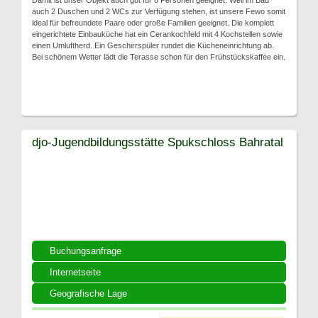
Damit ist unser Objekt auch gut für 6 Personen geeignet. Weil im Bad
auch 2 Duschen und 2 WCs zur Verfügung stehen, ist unsere Fewo somit
ideal für befreundete Paare oder große Familien geeignet. Die komplett
eingerichtete Einbauküche hat ein Cerankochfeld mit 4 Kochstellen sowie
einen Umluftherd. Ein Geschirrspüler rundet die Kücheneinrichtung ab.
Bei schönem Wetter lädt die Terasse schon für den Frühstückskaffee ein.
djo-Jugendbildungsstätte Spukschloss Bahratal
Buchungsanfrage
Internetseite
Geografische Lage