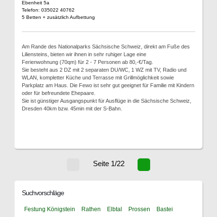
Ebenheit 5a
Telefon: 035022 40762
5 Betten + zusätzlich Aufbettung
Am Rande des Nationalparks Sächsische Schweiz, direkt am Fuße des
Liliensteins, bieten wir ihnen in sehr ruhiger Lage eine
Ferienwohnung (70qm) für 2 - 7 Personen ab 80,-€/Tag.
Sie besteht aus 2 DZ mit 2 separaten DU/WC, 1 WZ mit TV, Radio und
WLAN, kompletter Küche und Terrasse mit Grillmöglichkeit sowie
Parkplatz am Haus. Die Fewo ist sehr gut geeignet für Familie mit Kindern
oder für befreundete Ehepaare.
Sie ist günstiger Ausgangspunkt für Ausflüge in die Sächsische Schweiz,
Dresden 40km bzw. 45min mit der S-Bahn.
Seite 1/22
Suchvorschläge
Festung Königstein
Rathen
Elbtal
Prossen
Bastei