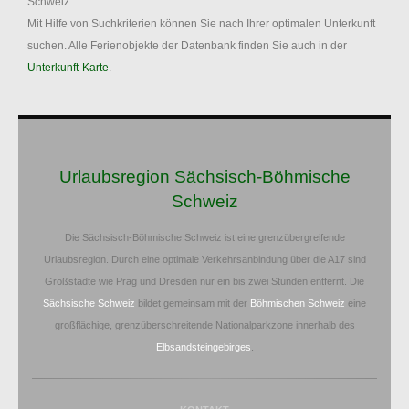
Schweiz.
Mit Hilfe von Suchkriterien können Sie nach Ihrer optimalen Unterkunft
suchen. Alle Ferienobjekte der Datenbank finden Sie auch in der
Unterkunft-Karte
.
Urlaubsregion Sächsisch-Böhmische
Schweiz
Die Sächsisch-Böhmische Schweiz ist eine grenzübergreifende
Urlaubsregion. Durch eine optimale Verkehrsanbindung über die A17 sind
Großstädte wie Prag und Dresden nur ein bis zwei Stunden entfernt. Die
Sächsische Schweiz
bildet gemeinsam mit der
Böhmischen Schweiz
eine
großflächige, grenzüberschreitende Nationalparkzone innerhalb des
Elbsandsteingebirges
.