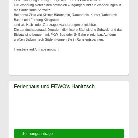
Ferienwohnung in ruhiger Lage am Fuß des Bärensteines.
Die Wohnung bietet einen optimalen Ausgangspunkt für Wanderungen in
die Sächsische Schweiz.
Bekannte Ziele wie Kleiner Bärenstein, Rauenstein, Kurort Rathen mit
Bastei und Festung Königstein
sind als Halb- oder Ganztageswanderungen erreichbar.
Die Landeshauptstadt Dresden, die hintere Sächsische Schweiz und das
Bielatal sind bequem mit PKW, Bus oder S- Bahn erreichbar. Auf dem
großen Balkon nach Süden können Sie in Ruhe entspannen.
Haustiere auf Anfrage möglich.
Ferienhaus und FEWO's Hanitzsch
Buchungsanfrage