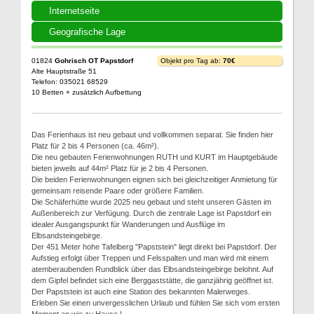
Internetseite
Geografische Lage
01824
Gohrisch OT Papstdorf
Objekt pro Tag ab:
70€
Alte Hauptstraße 51
Telefon: 035021 68529
10 Betten + zusätzlich Aufbettung
Das Ferienhaus ist neu gebaut und vollkommen separat. Sie finden hier
Platz für 2 bis 4 Personen (ca. 46m²).
Die neu gebauten Ferienwohnungen RUTH und KURT im Hauptgebäude
bieten jeweils auf 44m² Platz für je 2 bis 4 Personen.
Die beiden Ferienwohnungen eignen sich bei gleichzeitiger Anmietung für
gemeinsam reisende Paare oder größere Familien.
Die Schäferhütte wurde 2025 neu gebaut und steht unseren Gästen im
Außenbereich zur Verfügung. Durch die zentrale Lage ist Papstdorf ein
idealer Ausgangspunkt für Wanderungen und Ausflüge im
Elbsandsteingebirge.
Der 451 Meter hohe Tafelberg "Papststein" liegt direkt bei Papstdorf. Der
Aufstieg erfolgt über Treppen und Felsspalten und man wird mit einem
atemberaubenden Rundblick über das Elbsandsteingebirge belohnt. Auf
dem Gipfel befindet sich eine Berggaststätte, die ganzjährig geöffnet ist.
Der Papststein ist auch eine Station des bekannten Malerweges.
Erleben Sie einen unvergesslichen Urlaub und fühlen Sie sich vom ersten