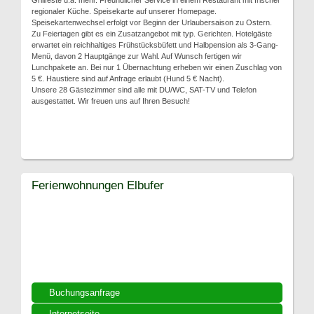
Grillfeste u.a. mehr. Freundlicher Service in einem Restaurant mit frischer
regionaler Küche. Speisekarte auf unserer Homepage.
Speisekartenwechsel erfolgt vor Beginn der Urlaubersaison zu Ostern.
Zu Feiertagen gibt es ein Zusatzangebot mit typ. Gerichten. Hotelgäste
erwartet ein reichhaltiges Frühstücksbüfett und Halbpension als 3-Gang-
Menü, davon 2 Hauptgänge zur Wahl. Auf Wunsch fertigen wir
Lunchpakete an. Bei nur 1 Übernachtung erheben wir einen Zuschlag von
5 €. Haustiere sind auf Anfrage erlaubt (Hund 5 € Nacht).
Unsere 28 Gästezimmer sind alle mit DU/WC, SAT-TV und Telefon
ausgestattet. Wir freuen uns auf Ihren Besuch!
Ferienwohnungen Elbufer
Buchungsanfrage
Internetseite