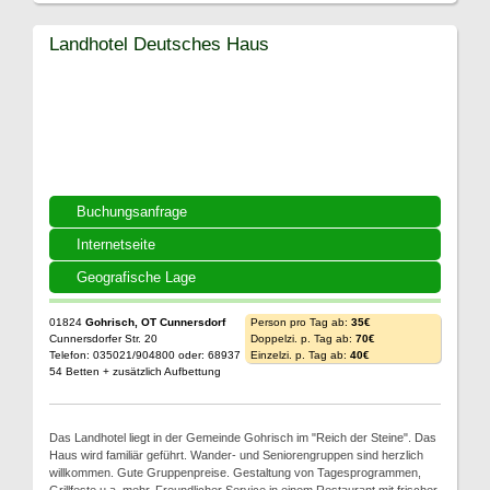
Landhotel Deutsches Haus
Buchungsanfrage
Internetseite
Geografische Lage
01824
Gohrisch, OT Cunnersdorf
Person pro Tag ab:
35€
Cunnersdorfer Str. 20
Doppelzi. p. Tag ab:
70€
Telefon: 035021/904800 oder: 68937
Einzelzi. p. Tag ab:
40€
54 Betten + zusätzlich Aufbettung
Das Landhotel liegt in der Gemeinde Gohrisch im "Reich der Steine". Das
Haus wird familiär geführt. Wander- und Seniorengruppen sind herzlich
willkommen. Gute Gruppenpreise. Gestaltung von Tagesprogrammen,