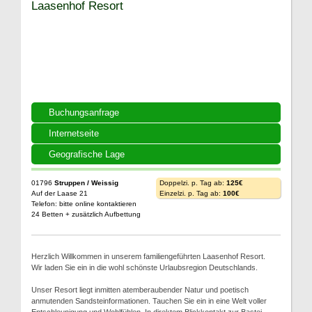
Laasenhof Resort
Buchungsanfrage
Internetseite
Geografische Lage
01796
Struppen / Weissig
Doppelzi. p. Tag ab:
125€
Auf der Laase 21
Einzelzi. p. Tag ab:
100€
Telefon: bitte online kontaktieren
24 Betten + zusätzlich Aufbettung
Herzlich Willkommen in unserem familiengeführten Laasenhof Resort.
Wir laden Sie ein in die wohl schönste Urlaubsregion Deutschlands.
Unser Resort liegt inmitten atemberaubender Natur und poetisch
anmutenden Sandsteinformationen. Tauchen Sie ein in eine Welt voller