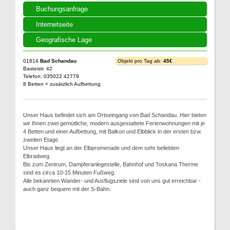
Buchungsanfrage
Internetseite
Geografische Lage
01814
Bad Schandau
Objekt pro Tag ab:
45€
Basteistr. 42
Telefon: 035022 42779
8 Betten + zusätzlich Aufbettung
Unser Haus befindet sich am Ortseingang von Bad Schandau. Hier bieten
wir Ihnen zwei gemütliche, modern ausgestattete Ferienwohnungen mit je
4 Betten und einer Aufbettung, mit Balkon und Elbblick in der ersten bzw.
zweiten Etage.
Unser Haus liegt an der Elbpromenade und dem sehr beliebten
Elbradweg.
Bis zum Zentrum, Dampferanlegestelle, Bahnhof und Toskana Therme
sind es circa 10-15 Minuten Fußweg.
Alle bekannten Wander- und Ausflugsziele sind von uns gut erreichbar -
auch ganz bequem mit der S-Bahn.