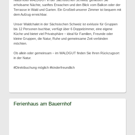
Naturhotel WALDGUT in der Sächsischen Schweiz genießen Sie
erholsame Nächte, sanftes Erwachen und den Blick vom Balkon oder der
Terrasse in Wald und Garten. Ein Großteil unserer Zimmer ist bequem mit
dem Aufzug erreichbar.
Unser Waldchalet in der Sächsischen Schweiz ist exklusiv für Gruppen
bis 12 Personen buchbar, verfügt über 6 Doppelzimmer, eine eigene
Küche und bietet viel Privatsphäre – ideal für Familien, Freunde oder
kleine Gruppen, die Natur, Ruhe und gemeinsame Zeit verbinden
möchten.
Ob allein oder gemeinsam – im WALDGUT finden Sie Ihren Rückzugsort
in der Natur.
#Direktbuchung möglich #kinderfreundlich
Ferienhaus am Bauernhof