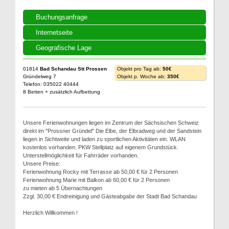
Buchungsanfrage
Internetseite
Geografische Lage
01814
Bad Schandau Stt Prossen
Objekt pro Tag ab:
50€
Gründelweg 7
Objekt p. Woche ab:
350€
Telefon: 035022 40444
8 Betten + zusätzlich Aufbettung
Unsere Ferienwohnungen liegen im Zentrum der Sächsischen Schweiz
direkt im "Prossner Gründel" Die Elbe, der Elbradweg und der Sandstein
liegen in Sichtweite und laden zu sportlichen Aktivitäten ein. WLAN
kostenlos vorhanden. PKW Stellplatz auf eigenem Grundstück.
Unterstellmöglichkeit für Fahrräder vorhanden.
Unsere Preise:
Ferienwohnung Rocky mit Terrasse ab 50,00 € für 2 Personen
Ferienwohnung Marie mit Balkon ab 60,00 € für 2 Personen
zu mieten ab 5 Übernachtungen
Zzgl. 30,00 € Endreinigung und Gästeabgabe der Stadt Bad Schandau
Herzlich Willkommen !