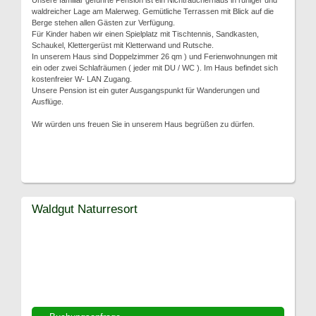
Unsere familiär geführte Pension ist ein Nichtraucherhaus in ruhiger und
waldreicher Lage am Malerweg. Gemütliche Terrassen mit Blick auf die
Berge stehen allen Gästen zur Verfügung.
Für Kinder haben wir einen Spielplatz mit Tischtennis, Sandkasten,
Schaukel, Klettergerüst mit Kletterwand und Rutsche.
In unserem Haus sind Doppelzimmer 26 qm ) und Ferienwohnungen mit
ein oder zwei Schlafräumen ( jeder mit DU / WC ). Im Haus befindet sich
kostenfreier W- LAN Zugang.
Unsere Pension ist ein guter Ausgangspunkt für Wanderungen und
Ausflüge.
Wir würden uns freuen Sie in unserem Haus begrüßen zu dürfen.
Waldgut Naturresort