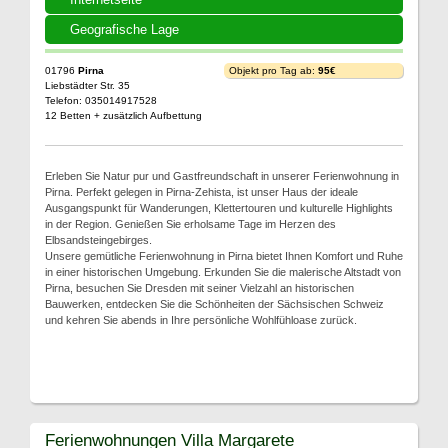
Geografische Lage
01796
Pirna
Objekt pro Tag ab:
95€
Liebstädter Str. 35
Telefon: 035014917528
12 Betten + zusätzlich Aufbettung
Erleben Sie Natur pur und Gastfreundschaft in unserer Ferienwohnung in
Pirna. Perfekt gelegen in Pirna-Zehista, ist unser Haus der ideale
Ausgangspunkt für Wanderungen, Klettertouren und kulturelle Highlights
in der Region. Genießen Sie erholsame Tage im Herzen des
Elbsandsteingebirges.
Unsere gemütliche Ferienwohnung in Pirna bietet Ihnen Komfort und Ruhe
in einer historischen Umgebung. Erkunden Sie die malerische Altstadt von
Pirna, besuchen Sie Dresden mit seiner Vielzahl an historischen
Bauwerken, entdecken Sie die Schönheiten der Sächsischen Schweiz
und kehren Sie abends in Ihre persönliche Wohlfühloase zurück.
Ferienwohnungen Villa Margarete