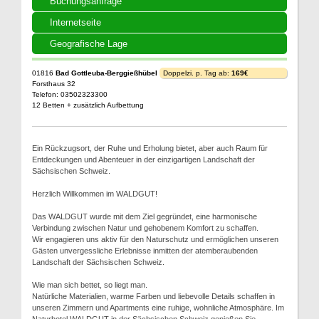
Buchungsanfrage
Internetseite
Geografische Lage
01816
Bad Gottleuba-Berggießhübel
Doppelzi. p. Tag ab:
169€
Forsthaus 32
Telefon: 03502323300
12 Betten + zusätzlich Aufbettung
Ein Rückzugsort, der Ruhe und Erholung bietet, aber auch Raum für
Entdeckungen und Abenteuer in der einzigartigen Landschaft der
Sächsischen Schweiz.
Herzlich Willkommen im WALDGUT!
Das WALDGUT wurde mit dem Ziel gegründet, eine harmonische
Verbindung zwischen Natur und gehobenem Komfort zu schaffen.
Wir engagieren uns aktiv für den Naturschutz und ermöglichen unseren
Gästen unvergessliche Erlebnisse inmitten der atemberaubenden
Landschaft der Sächsischen Schweiz.
Wie man sich bettet, so liegt man.
Natürliche Materialien, warme Farben und liebevolle Details schaffen in
unseren Zimmern und Apartments eine ruhige, wohnliche Atmosphäre. Im