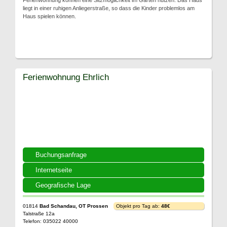
Ferienwohnung können eine Sitzmöglichkeit im Garten nutzen. Das Haus
liegt in einer ruhigen Anliegerstraße, so dass die Kinder problemlos am
Haus spielen können.
Ferienwohnung Ehrlich
Buchungsanfrage
Internetseite
Geografische Lage
01814
Bad Schandau, OT Prossen
Objekt pro Tag ab:
48€
Talstraße 12a
Telefon: 035022 40000