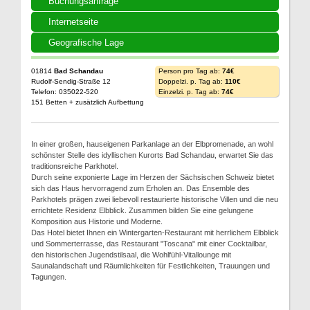
Buchungsanfrage
Internetseite
Geografische Lage
01814
Bad Schandau
Person pro Tag ab:
74€
Rudolf-Sendig-Straße 12
Doppelzi. p. Tag ab:
110€
Telefon: 035022-520
Einzelzi. p. Tag ab:
74€
151 Betten + zusätzlich Aufbettung
In einer großen, hauseigenen Parkanlage an der Elbpromenade, an wohl
schönster Stelle des idyllischen Kurorts Bad Schandau, erwartet Sie das
traditionsreiche Parkhotel.
Durch seine exponierte Lage im Herzen der Sächsischen Schweiz bietet
sich das Haus hervorragend zum Erholen an. Das Ensemble des
Parkhotels prägen zwei liebevoll restaurierte historische Villen und die neu
errichtete Residenz Elbblick. Zusammen bilden Sie eine gelungene
Komposition aus Historie und Moderne.
Das Hotel bietet Ihnen ein Wintergarten-Restaurant mit herrlichem Elbblick
und Sommerterrasse, das Restaurant "Toscana" mit einer Cocktailbar,
den historischen Jugendstilsaal, die Wohlfühl-Vitallounge mit
Saunalandschaft und Räumlichkeiten für Festlichkeiten, Trauungen und
Tagungen.