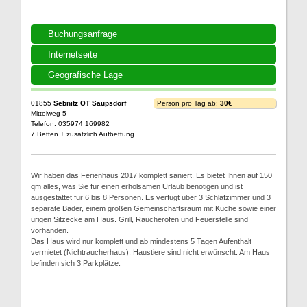
Buchungsanfrage
Internetseite
Geografische Lage
01855
Sebnitz OT Saupsdorf
Person pro Tag ab:
30€
Mittelweg 5
Telefon: 035974 169982
7 Betten + zusätzlich Aufbettung
Wir haben das Ferienhaus 2017 komplett saniert. Es bietet Ihnen auf 150
qm alles, was Sie für einen erholsamen Urlaub benötigen und ist
ausgestattet für 6 bis 8 Personen. Es verfügt über 3 Schlafzimmer und 3
separate Bäder, einem großen Gemeinschaftsraum mit Küche sowie einer
urigen Sitzecke am Haus. Grill, Räucherofen und Feuerstelle sind
vorhanden.
Das Haus wird nur komplett und ab mindestens 5 Tagen Aufenthalt
vermietet (Nichtraucherhaus). Haustiere sind nicht erwünscht. Am Haus
befinden sich 3 Parkplätze.