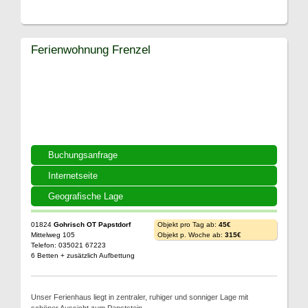
Ferienwohnung Frenzel
Buchungsanfrage
Internetseite
Geografische Lage
01824
Gohrisch OT Papstdorf
Objekt pro Tag ab:
45€
Mittelweg 105
Objekt p. Woche ab:
315€
Telefon: 035021 67223
6 Betten + zusätzlich Aufbettung
Unser Ferienhaus liegt in zentraler, ruhiger und sonniger Lage mit