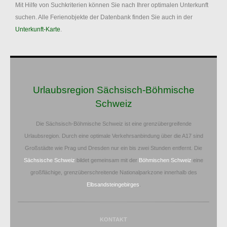
Mit Hilfe von Suchkriterien können Sie nach Ihrer optimalen Unterkunft
suchen. Alle Ferienobjekte der Datenbank finden Sie auch in der
Unterkunft-Karte
.
Urlaubsregion Sächsisch-Böhmische
Schweiz
Die Sächsisch-Böhmische Schweiz ist eine grenzübergreifende
Urlaubsregion. Durch eine optimale Verkehrsanbindung über die A17 sind
Großstädte wie Prag und Dresden nur ein bis zwei Stunden entfernt. Die
Sächsische Schweiz
bildet gemeinsam mit der
Böhmischen Schweiz
eine
großflächige, grenzüberschreitende Nationalparkzone innerhalb des
Elbsandsteingebirges
.
KONTAKT