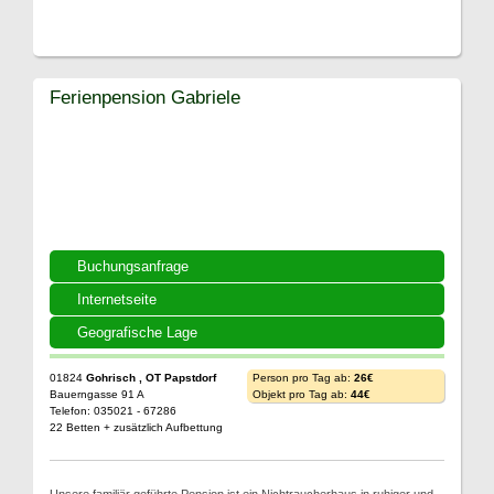
Ferienpension Gabriele
Buchungsanfrage
Internetseite
Geografische Lage
01824
Gohrisch , OT Papstdorf
Person pro Tag ab:
26€
Bauerngasse 91 A
Objekt pro Tag ab:
44€
Telefon: 035021 - 67286
22 Betten + zusätzlich Aufbettung