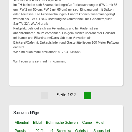
schöner Aussicht zum Papststein.
Im FH befinden sich 3 verschiedengroße Ferienwohnungen (FW 1 mit 35
qm, FW 2 mit 50 qm, FW 3 mit 65 qm) mit sep. Eingang und mit Balkon
oder Terrasse. Die Ferienwohnungen 1 und 2 können zusammengelegt
werden als FW 4. Die Ausstattung ist komfortabel, mit Geschirrspüler,
Sat-TV 32", WLAN gratis.
Parkplatz befindet sich am Ferienhaus und für Räder ist ein
abschließbarer Raum vorhanden. Ein gemütlicher überdachter Grillplatz
mit Kamin und Billardraum/Darts lädt zum Verweilen ein.
Bäckerei/Cafe mit Einkaufsladen und Gaststätte liegen 100 Meter Fußweg
entfernt.
Wir sind auch mobil erreichbar: 0176 41619588
Wir freuen uns sehr auf Ihr Kommen.
Seite 1/22
Suchvorschläge
Altendorf
Elbtal
Böhmische Schweiz
Camp
Hotel
Papststein
Pfaffendorf
Schmilka
Gohrisch
Saupsdorf