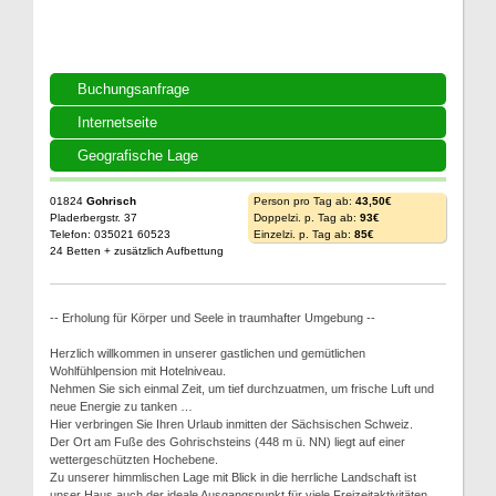
Buchungsanfrage
Internetseite
Geografische Lage
01824
Gohrisch
Person pro Tag ab:
43,50€
Pladerbergstr. 37
Doppelzi. p. Tag ab:
93€
Telefon: 035021 60523
Einzelzi. p. Tag ab:
85€
24 Betten + zusätzlich Aufbettung
-- Erholung für Körper und Seele in traumhafter Umgebung --
Herzlich willkommen in unserer gastlichen und gemütlichen
Wohlfühlpension mit Hotelniveau.
Nehmen Sie sich einmal Zeit, um tief durchzuatmen, um frische Luft und
neue Energie zu tanken …
Hier verbringen Sie Ihren Urlaub inmitten der Sächsischen Schweiz.
Der Ort am Fuße des Gohrischsteins (448 m ü. NN) liegt auf einer
wettergeschützten Hochebene.
Zu unserer himmlischen Lage mit Blick in die herrliche Landschaft ist
unser Haus auch der ideale Ausgangspunkt für viele Freizeitaktivitäten.