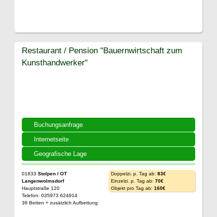
Restaurant / Pension "Bauernwirtschaft zum
Kunsthandwerker"
Buchungsanfrage
Internetseite
Geografische Lage
01833
Stolpen / OT
Doppelzi. p. Tag ab:
83€
Langenwolmsdorf
Einzelzi. p. Tag ab:
70€
Hauptstraße 120
Objekt pro Tag ab:
160€
Telefon: 035973 624914
36 Betten + zusätzlich Aufbettung