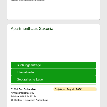
Apartmenthaus Saxonia
Buchungsanfrage
Internetseite
Geografische Lage
01814
Bad Schandau
Objekt pro Tag ab:
109€
Kirnitzschtalstraße 53
Telefon: 0163 4441144
18 Betten + zusätzlich Aufbettung