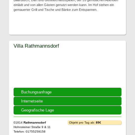
Billardtisch, Dart und Gesellschaftsspielen, der zu gemütlichen Abenden
einlädt und von allen Gästen genutzt werden kann. Im Hof stehen ein
gemauerter Grill und Tische und Bänke zum Entspannen.
Villa Rathmannsdorf
Buchungsanfrage
Internetseite
Geografische Lage
01814
Rathmannsdorf
Objekt pro Tag ab:
89€
Hohnsteiner Straße 9 & 11
Telefon: 01755259158