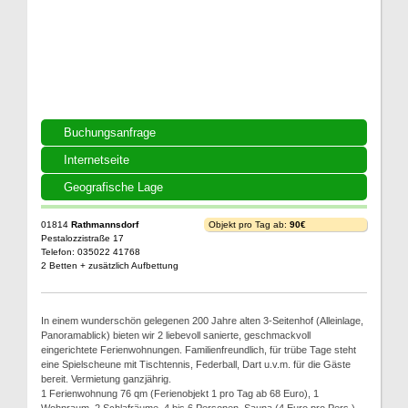
Buchungsanfrage
Internetseite
Geografische Lage
01814
Rathmannsdorf
Objekt pro Tag ab:
90€
Pestalozzistraße 17
Telefon: 035022 41768
2 Betten + zusätzlich Aufbettung
In einem wunderschön gelegenen 200 Jahre alten 3-Seitenhof (Alleinlage,
Panoramablick) bieten wir 2 liebevoll sanierte, geschmackvoll
eingerichtete Ferienwohnungen. Familienfreundlich, für trübe Tage steht
eine Spielscheune mit Tischtennis, Federball, Dart u.v.m. für die Gäste
bereit. Vermietung ganzjährig.
1 Ferienwohnung 76 qm (Ferienobjekt 1 pro Tag ab 68 Euro), 1