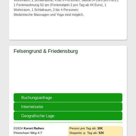
Wohnraum, 2 Schlafräume, 4 bis 6 Personen, Sauna (4 Euro pro Pers.)
1 Ferienwohnung 52 qm (Ferienobjekt 2 pro Tag ab 44 Euro), 1
Wohnraum, 1 Schlafraum, 2 bis 4 Personen;
Medizinische Massagen und Yoga sind möglich.
Felsengrund & Friedensburg
Buchungsanfrage
Internetseite
Geografische Lage
01824
Kurort Rathen
Person pro Tag ab:
30€
Pötzschaer Weg 4-7
Doppelzi. p. Tag ab:
52€