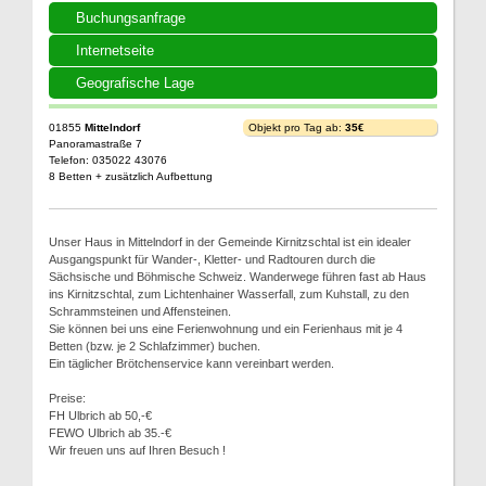
Buchungsanfrage
Internetseite
Geografische Lage
01855
Mittelndorf
Objekt pro Tag ab:
35€
Panoramastraße 7
Telefon: 035022 43076
8 Betten + zusätzlich Aufbettung
Unser Haus in Mittelndorf in der Gemeinde Kirnitzschtal ist ein idealer
Ausgangspunkt für Wander-, Kletter- und Radtouren durch die
Sächsische und Böhmische Schweiz. Wanderwege führen fast ab Haus
ins Kirnitzschtal, zum Lichtenhainer Wasserfall, zum Kuhstall, zu den
Schrammsteinen und Affensteinen.
Sie können bei uns eine Ferienwohnung und ein Ferienhaus mit je 4
Betten (bzw. je 2 Schlafzimmer) buchen.
Ein täglicher Brötchenservice kann vereinbart werden.
Preise:
FH Ulbrich ab 50,-€
FEWO Ulbrich ab 35.-€
Wir freuen uns auf Ihren Besuch !