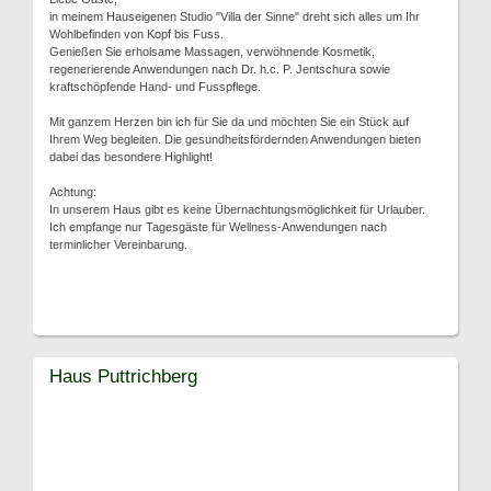
in meinem Hauseigenen Studio "Villa der Sinne" dreht sich alles um Ihr
Wohlbefinden von Kopf bis Fuss.
Genießen Sie erholsame Massagen, verwöhnende Kosmetik,
regenerierende Anwendungen nach Dr. h.c. P. Jentschura sowie
kraftschöpfende Hand- und Fusspflege.
Mit ganzem Herzen bin ich für Sie da und möchten Sie ein Stück auf
Ihrem Weg begleiten. Die gesundheitsfördernden Anwendungen bieten
dabei das besondere Highlight!
Achtung:
In unserem Haus gibt es keine Übernachtungsmöglichkeit für Urlauber.
Ich empfange nur Tagesgäste für Wellness-Anwendungen nach
terminlicher Vereinbarung.
Haus Puttrichberg