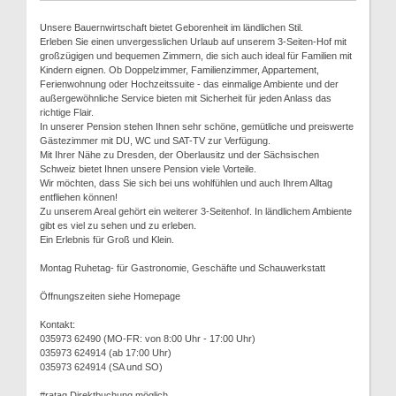
Unsere Bauernwirtschaft bietet Geborenheit im ländlichen Stil.
Erleben Sie einen unvergesslichen Urlaub auf unserem 3-Seiten-Hof mit
großzügigen und bequemen Zimmern, die sich auch ideal für Familien mit
Kindern eignen. Ob Doppelzimmer, Familienzimmer, Appartement,
Ferienwohnung oder Hochzeitssuite - das einmalige Ambiente und der
außergewöhnliche Service bieten mit Sicherheit für jeden Anlass das
richtige Flair.
In unserer Pension stehen Ihnen sehr schöne, gemütliche und preiswerte
Gästezimmer mit DU, WC und SAT-TV zur Verfügung.
Mit Ihrer Nähe zu Dresden, der Oberlausitz und der Sächsischen
Schweiz bietet Ihnen unsere Pension viele Vorteile.
Wir möchten, dass Sie sich bei uns wohlfühlen und auch Ihrem Alltag
entfliehen können!
Zu unserem Areal gehört ein weiterer 3-Seitenhof. In ländlichem Ambiente
gibt es viel zu sehen und zu erleben.
Ein Erlebnis für Groß und Klein.
Montag Ruhetag- für Gastronomie, Geschäfte und Schauwerkstatt
Öffnungszeiten siehe Homepage
Kontakt:
035973 62490 (MO-FR: von 8:00 Uhr - 17:00 Uhr)
035973 624914 (ab 17:00 Uhr)
035973 624914 (SA und SO)
#ratag Direktbuchung möglich