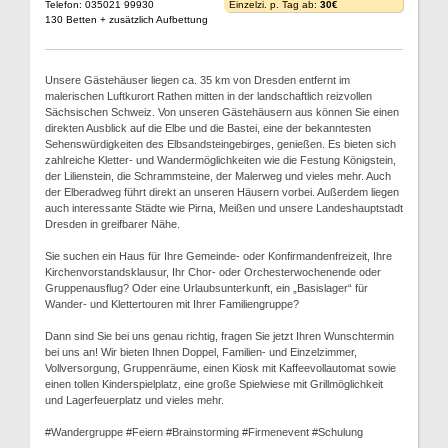
Telefon: 035021 99930
Einzelzi. p. Tag ab:
30€
130 Betten + zusätzlich Aufbettung
Unsere Gästehäuser liegen ca. 35 km von Dresden entfernt im
malerischen Luftkurort Rathen mitten in der landschaftlich reizvollen
Sächsischen Schweiz. Von unseren Gästehäusern aus können Sie einen
direkten Ausblick auf die Elbe und die Bastei, eine der bekanntesten
Sehenswürdigkeiten des Elbsandsteingebirges, genießen. Es bieten sich
zahlreiche Kletter- und Wandermöglichkeiten wie die Festung Königstein,
der Lilienstein, die Schrammsteine, der Malerweg und vieles mehr. Auch
der Elberadweg führt direkt an unseren Häusern vorbei. Außerdem liegen
auch interessante Städte wie Pirna, Meißen und unsere Landeshauptstadt
Dresden in greifbarer Nähe.
Sie suchen ein Haus für Ihre Gemeinde- oder Konfirmandenfreizeit, Ihre
Kirchenvorstandsklausur, Ihr Chor- oder Orchesterwochenende oder
Gruppenausflug? Oder eine Urlaubsunterkunft, ein „Basislager“ für
Wander- und Klettertouren mit Ihrer Familiengruppe?
Dann sind Sie bei uns genau richtig, fragen Sie jetzt Ihren Wunschtermin
bei uns an! Wir bieten Ihnen Doppel, Familien- und Einzelzimmer,
Vollversorgung, Gruppenräume, einen Kiosk mit Kaffeevollautomat sowie
einen tollen Kinderspielplatz, eine große Spielwiese mit Grillmöglichkeit
und Lagerfeuerplatz und vieles mehr.
#Wandergruppe #Feiern #Brainstorming #Firmenevent #Schulung