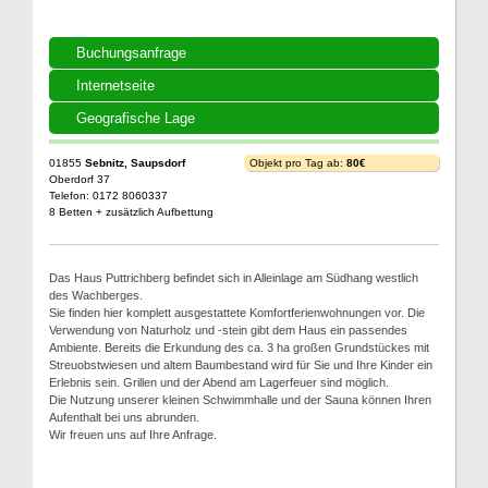
Buchungsanfrage
Internetseite
Geografische Lage
01855
Sebnitz, Saupsdorf
Objekt pro Tag ab:
80€
Oberdorf 37
Telefon: 0172 8060337
8 Betten + zusätzlich Aufbettung
Das Haus Puttrichberg befindet sich in Alleinlage am Südhang westlich
des Wachberges.
Sie finden hier komplett ausgestattete Komfortferienwohnungen vor. Die
Verwendung von Naturholz und -stein gibt dem Haus ein passendes
Ambiente. Bereits die Erkundung des ca. 3 ha großen Grundstückes mit
Streuobstwiesen und altem Baumbestand wird für Sie und Ihre Kinder ein
Erlebnis sein. Grillen und der Abend am Lagerfeuer sind möglich.
Die Nutzung unserer kleinen Schwimmhalle und der Sauna können Ihren
Aufenthalt bei uns abrunden.
Wir freuen uns auf Ihre Anfrage.