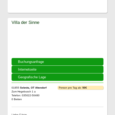
Villa der Sinne
Buchungsanfrage
Internetseite
Geografische Lage
01855
Sebnitz, OT Altendorf
Person pro Tag ab:
50€
Zum Hegebusch 1 a
Telefon: 035022-50480
0 Betten
Liebe Gäste,