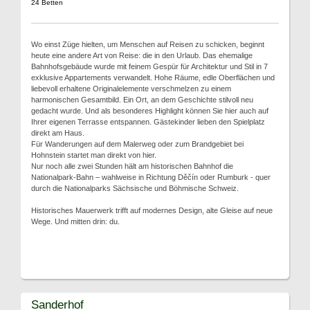
24 Betten
Wo einst Züge hielten, um Menschen auf Reisen zu schicken, beginnt
heute eine andere Art von Reise: die in den Urlaub. Das ehemalige
Bahnhofsgebäude wurde mit feinem Gespür für Architektur und Stil in 7
exklusive Appartements verwandelt. Hohe Räume, edle Oberflächen und
liebevoll erhaltene Originalelemente verschmelzen zu einem
harmonischen Gesamtbild. Ein Ort, an dem Geschichte stilvoll neu
gedacht wurde. Und als besonderes Highlight können Sie hier auch auf
Ihrer eigenen Terrasse entspannen. Gästekinder lieben den Spielplatz
direkt am Haus.
Für Wanderungen auf dem Malerweg oder zum Brandgebiet bei
Hohnstein startet man direkt von hier.
Nur noch alle zwei Stunden hält am historischen Bahnhof die
Nationalpark-Bahn – wahlweise in Richtung Děčín oder Rumburk - quer
durch die Nationalparks Sächsische und Böhmische Schweiz.
Historisches Mauerwerk trifft auf modernes Design, alte Gleise auf neue
Wege. Und mitten drin: du.
Sanderhof