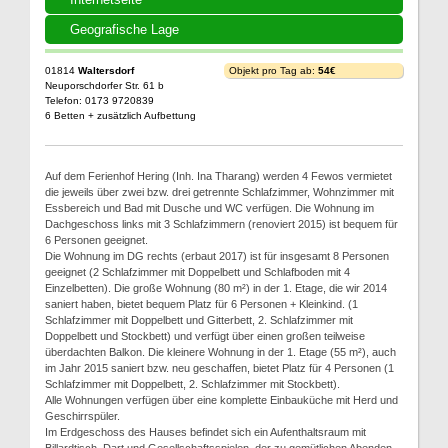
Geografische Lage
01814
Waltersdorf
Objekt pro Tag ab:
54€
Neuporschdorfer Str. 61 b
Telefon: 0173 9720839
6 Betten + zusätzlich Aufbettung
Auf dem Ferienhof Hering (Inh. Ina Tharang) werden 4 Fewos vermietet
die jeweils über zwei bzw. drei getrennte Schlafzimmer, Wohnzimmer mit
Essbereich und Bad mit Dusche und WC verfügen. Die Wohnung im
Dachgeschoss links mit 3 Schlafzimmern (renoviert 2015) ist bequem für
6 Personen geeignet.
Die Wohnung im DG rechts (erbaut 2017) ist für insgesamt 8 Personen
geeignet (2 Schlafzimmer mit Doppelbett und Schlafboden mit 4
Einzelbetten). Die große Wohnung (80 m²) in der 1. Etage, die wir 2014
saniert haben, bietet bequem Platz für 6 Personen + Kleinkind. (1
Schlafzimmer mit Doppelbett und Gitterbett, 2. Schlafzimmer mit
Doppelbett und Stockbett) und verfügt über einen großen teilweise
überdachten Balkon. Die kleinere Wohnung in der 1. Etage (55 m²), auch
im Jahr 2015 saniert bzw. neu geschaffen, bietet Platz für 4 Personen (1
Schlafzimmer mit Doppelbett, 2. Schlafzimmer mit Stockbett).
Alle Wohnungen verfügen über eine komplette Einbauküche mit Herd und
Geschirrspüler.
Im Erdgeschoss des Hauses befindet sich ein Aufenthaltsraum mit