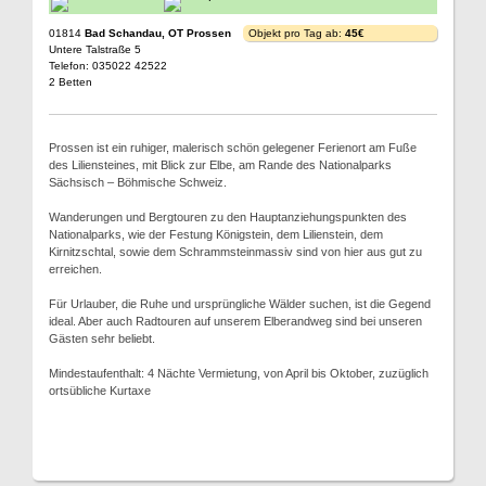
01814
Bad Schandau, OT Prossen
Objekt pro Tag ab:
45€
Untere Talstraße 5
Telefon: 035022 42522
2 Betten
Prossen ist ein ruhiger, malerisch schön gelegener Ferienort am Fuße
des Liliensteines, mit Blick zur Elbe, am Rande des Nationalparks
Sächsisch – Böhmische Schweiz.
Wanderungen und Bergtouren zu den Hauptanziehungspunkten des
Nationalparks, wie der Festung Königstein, dem Lilienstein, dem
Kirnitzschtal, sowie dem Schrammsteinmassiv sind von hier aus gut zu
erreichen.
Für Urlauber, die Ruhe und ursprüngliche Wälder suchen, ist die Gegend
ideal. Aber auch Radtouren auf unserem Elberandweg sind bei unseren
Gästen sehr beliebt.
Mindestaufenthalt: 4 Nächte Vermietung, von April bis Oktober, zuzüglich
ortsübliche Kurtaxe