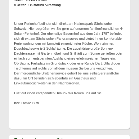
Telefon: 035022 41647
8 Betten + zusätzlich Aufbettung
Unser Ferienhof befindet sich direkt am Nationalpark Sächsische
Schweiz. Hier begrüßen wir Sie gern auf unserem familienfreundlichen 4-
Seiten-Ferienhof. Der ehemalige Bauernhof aus dem Jahr 1797 befindet
sich direkt am Sächsischen Panoramaweg und bietet Ihnen komfortable
Ferienwohnungen mit komplett eingerichteter Küche, Wohnzimmer,
Duschbad sowie je 2 Schlafräume. Die zugehörige große Sonnen-
Dachterrasse mit Gartenmöbeln und Grill lädt zum Sonne genießen oder
einfach zum entspannten Ausklang eines erlebnisreichen Tages ein.
Ob Sauna, Parkplatz im Grundstück oder eine Runde Dart, Billard oder
Tischtennis auf nichts von all dem müssen Sie bei uns verzichten.
Der morgendliche Brötchenservice gehört bei uns selbstverständliche
dazu. Im Ort befinden sich ebenfalls ein Gasthaus und
Einkaufsmöglichkeiten in den Nachbarorten.
Lust auf einen entspannten Urlaub? Wir freuen uns auf Sie.
Ihre Familie Buffi