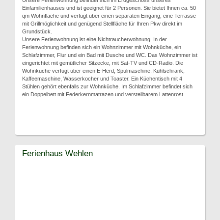
Unsere Ferienwohnung befindet sich im Erdgeschoss unseres
Einfamilienhauses und ist geeignet für 2 Personen. Sie bietet Ihnen ca. 50
qm Wohnfläche und verfügt über einen separaten Eingang, eine Terrasse
mit Grillmöglichkeit und genügend Stellfläche für Ihren Pkw direkt im
Grundstück.
Unsere Ferienwohnung ist eine Nichtraucherwohnung. In der
Ferienwohnung befinden sich ein Wohnzimmer mit Wohnküche, ein
Schlafzimmer, Flur und ein Bad mit Dusche und WC. Das Wohnzimmer ist
eingerichtet mit gemütlicher Sitzecke, mit Sat-TV und CD-Radio. Die
Wohnküche verfügt über einen E-Herd, Spülmaschine, Kühlschrank,
Kaffeemaschine, Wasserkocher und Toaster. Ein Küchentisch mit 4
Stühlen gehört ebenfalls zur Wohnküche. Im Schlafzimmer befindet sich
ein Doppelbett mit Federkernmatrazen und verstellbarem Lattenrost.
Ferienhaus Wehlen