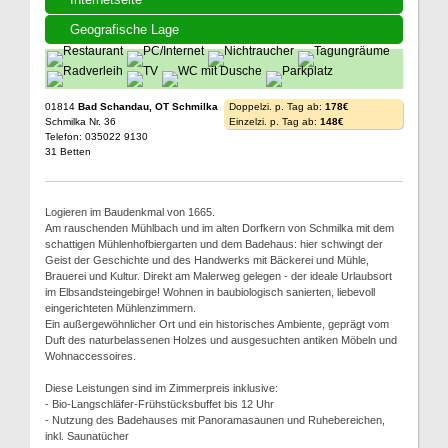
Geografische Lage
01814
Bad Schandau, OT Schmilka
Doppelzi. p. Tag ab:
178€
Schmilka Nr. 36
Einzelzi. p. Tag ab:
148€
Telefon: 035022 9130
31 Betten
Logieren im Baudenkmal von 1665.
Am rauschenden Mühlbach und im alten Dorfkern von Schmilka mit dem
schattigen Mühlenhofbiergarten und dem Badehaus: hier schwingt der
Geist der Geschichte und des Handwerks mit Bäckerei und Mühle,
Brauerei und Kultur. Direkt am Malerweg gelegen - der ideale Urlaubsort
im Elbsandsteingebirge! Wohnen in baubiologisch sanierten, liebevoll
eingerichteten Mühlenzimmern.
Ein außergewöhnlicher Ort und ein historisches Ambiente, geprägt vom
Duft des naturbelassenen Holzes und ausgesuchten antiken Möbeln und
Wohnaccessoires.
Diese Leistungen sind im Zimmerpreis inklusive:
- Bio-Langschläfer-Frühstücksbuffet bis 12 Uhr
- Nutzung des Badehauses mit Panoramasaunen und Ruhebereichen,
inkl. Saunatücher