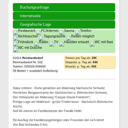
Buchungsanfrage
Internetseite
Geografische Lage
01814
Reinhardtsdorf
Person pro Tag ab:
39€
Reinhardtsdorf Nr. 102
Doppelzi. p. Tag ab:
84€
Telefon: 035028 859900
Einzelzi. p. Tag ab:
55€
59 Betten + zusätzlich Aufbettung
Natur erleben - Ruhe genießen am Malerweg Sächsische Schweiz
Herrliches Bergpanorama der Sächsischen u. Böhmischen Schweiz;
Der Höhepunkt am Malerweg "Caspar-David-Friedrich";
Ruhige Lage am Waldrand - große Freiterrasse - Sächsisch-Böhmische
Küche;
Seit 60 Jahren im Familienbesitz der Familie Helth.
Ein Ausflug mit Familienangehörigen oder Freunden der sich lohnt!
Von Bad Schandau 5 Km.