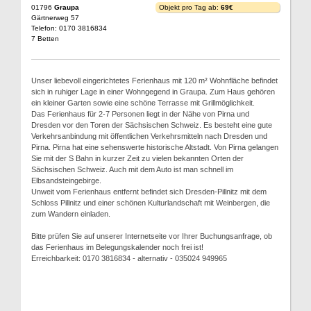
01796
Graupa
Objekt pro Tag ab:
69€
Gärtnerweg 57
Telefon: 0170 3816834
7 Betten
Unser liebevoll eingerichtetes Ferienhaus mit 120 m² Wohnfläche befindet
sich in ruhiger Lage in einer Wohngegend in Graupa. Zum Haus gehören
ein kleiner Garten sowie eine schöne Terrasse mit Grillmöglichkeit.
Das Ferienhaus für 2-7 Personen liegt in der Nähe von Pirna und
Dresden vor den Toren der Sächsischen Schweiz. Es besteht eine gute
Verkehrsanbindung mit öffentlichen Verkehrsmitteln nach Dresden und
Pirna. Pirna hat eine sehenswerte historische Altstadt. Von Pirna gelangen
Sie mit der S Bahn in kurzer Zeit zu vielen bekannten Orten der
Sächsischen Schweiz. Auch mit dem Auto ist man schnell im
Elbsandsteingebirge.
Unweit vom Ferienhaus entfernt befindet sich Dresden-Pillnitz mit dem
Schloss Pillnitz und einer schönen Kulturlandschaft mit Weinbergen, die
zum Wandern einladen.
Bitte prüfen Sie auf unserer Internetseite vor Ihrer Buchungsanfrage, ob
das Ferienhaus im Belegungskalender noch frei ist!
Erreichbarkeit: 0170 3816834 - alternativ - 035024 949965