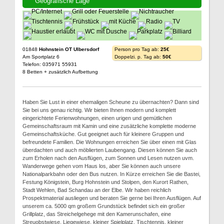
Geografische Lage
01848
Hohnstein OT Ulbersdorf
Person pro Tag ab:
25€
Am Sportplatz 6
Doppelzi. p. Tag ab:
50€
Telefon: 035971 55931
8 Betten + zusätzlich Aufbettung
Haben Sie Lust in einer ehemaligen Scheune zu übernachten? Dann sind
Sie bei uns genau richtig. Wir bieten Ihnen modern und komplett
eingerichtete Ferienwohnungen, einen urigen und gemütlichen
Gemeinschaftsraum mit Kamin und eine zusätzliche komplette moderne
Gemeinschaftsküche. Gut geeignet auch für kleinere Gruppen und
befreundete Familien. Die Wohnungen erreichen Sie über einen mit Glas
überdachten und auch möblierten Laubengang. Diesen können Sie auch
zum Erholen nach den Ausflügen, zum Sonnen und Lesen nutzen uvm.
Wanderwege gehen vom Haus los, aber Sie können auch unsere
Nationalparkbahn oder den Bus nutzen. In Kürze erreichen Sie die Bastei,
Festung Königstein, Burg Hohnstein und Stolpen, den Kurort Rathen,
Stadt Wehlen, Bad Schandau an der Elbe. Wir haben reichlich
Prospektmaterial ausliegen und beraten Sie gerne bei Ihren Ausflügen. Auf
unserem ca. 5000 qm großem Grundstück befindet sich ein großer
Grillplatz, das Streichelgehege mit den Kamerunschafen, eine
Streuobstwiese, Liegewiese, kleiner Spielplatz, Tischtennis, kleiner