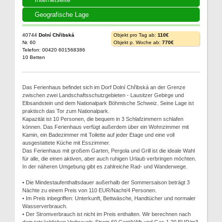
Geografische Lage
40744
Dolní Chřibská
Objekt pro Tag ab:
110€
Nr. 60
Objekt p. Woche ab:
770€
Telefon: 00420 601568386
10 Betten
Das Ferienhaus befindet sich im Dorf Dolní Chřibská an der Grenze
zwischen zwei Landschaftsschutzgebieten - Lausitzer Gebirge und
Elbsandstein und dem Nationalpark Böhmische Schweiz. Seine Lage ist
praktisch das Tor zum Nationalpark.
Kapazität ist 10 Personen, die bequem in 3 Schlafzimmern schlafen
können. Das Ferienhaus verfügt außerdem über ein Wohnzimmer mit
Kamin, ein Badezimmer mit Toilette auf jeder Etage und eine voll
ausgestattete Küche mit Esszimmer.
Das Ferienhaus mit großem Garten, Pergola und Grill ist die ideale Wahl
für alle, die einen aktiven, aber auch ruhigen Urlaub verbringen möchten.
In der näheren Umgebung gibt es zahlreiche Rad- und Wanderwege.
• Die Mindestaufenthaltsdauer außerhalb der Sommersaison beträgt 3
Nächte zu einem Preis von 110 EUR/Nacht/4 Personen.
• Im Preis inbegriffen: Unterkunft, Bettwäsche, Handtücher und normaler
Wasserverbrauch.
• Der Stromverbrauch ist nicht im Preis enthalten. Wir berechnen nach