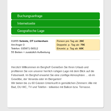
Buchungsanfrage
Internetseite
Geografische Lage
01855
Sebnitz, OT Lichtenhain
Person pro Tag ab:
26€
Am Anger 3
Doppelzi. p. Tag ab:
75€
Telefon: 035971-56512
Einzelzi. p. Tag ab:
60€
55 Betten + zusätzlich Aufbettung
Herzlich Willkommen im Berghof! Genießen Sie Ihren Urlaub und
profitieren Sie von unserer herrlich ruhigen Lage mit dem Blick auf die
Felsenwelt. Im Berghof erwartet Sie eine zünftige Atmosphäre ... ob im
Gewölbe, der Veranda oder im Biergarten!
Wir bieten bis zu 60 Gästen Unterkunft in gemütlichen Zimmern: Alle mit
Bad, DU-WC, TV und Telefon - teilweise mit Balkon bzw. Terrasse.