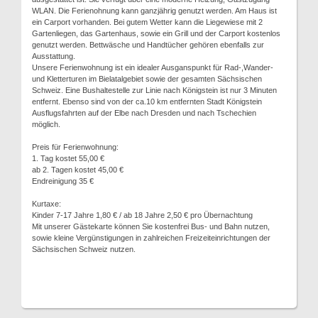
WLAN. Die Ferienohnung kann ganzjährig genutzt werden. Am Haus ist
ein Carport vorhanden. Bei gutem Wetter kann die Liegewiese mit 2
Gartenliegen, das Gartenhaus, sowie ein Grill und der Carport kostenlos
genutzt werden. Bettwäsche und Handtücher gehören ebenfalls zur
Ausstattung.
Unsere Ferienwohnung ist ein idealer Ausganspunkt für Rad-,Wander-
und Kletterturen im Bielatalgebiet sowie der gesamten Sächsischen
Schweiz. Eine Bushaltestelle zur Linie nach Königstein ist nur 3 Minuten
entfernt. Ebenso sind von der ca.10 km entfernten Stadt Königstein
Ausflugsfahrten auf der Elbe nach Dresden und nach Tschechien
möglich.
Preis für Ferienwohnung:
1. Tag kostet 55,00 €
ab 2. Tagen kostet 45,00 €
Endreinigung 35 €
Kurtaxe:
Kinder 7-17 Jahre 1,80 € / ab 18 Jahre 2,50 € pro Übernachtung
Mit unserer Gästekarte können Sie kostenfrei Bus- und Bahn nutzen,
sowie kleine Vergünstigungen in zahlreichen Freizeiteinrichtungen der
Sächsischen Schweiz nutzen.