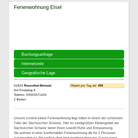
Ferienwohnung Elsel
Buchungsanfrage
Internetseite
Geografische Lage
01824
Rosenthal-Bielatal
Objekt pro Tag ab:
45€
Am Poststeig 9
Telefon: 03503371426
2 Betten
Unsere schöne kleine Ferienwohnung liegt mitten in einem der schönsten
Täler der Sächsischen Schweiz. Hier im zweitgrößten Klettergebiet der
Sächsischen Schweiz bietet Ihnen sowohl Ruhe und Entspannung.
Sie wohnen in einer komfortablen Ferienwohnung die für 2 Personen
ausgestattet ist. Sie verfügt über eine moderne Heizung, Gastzugang