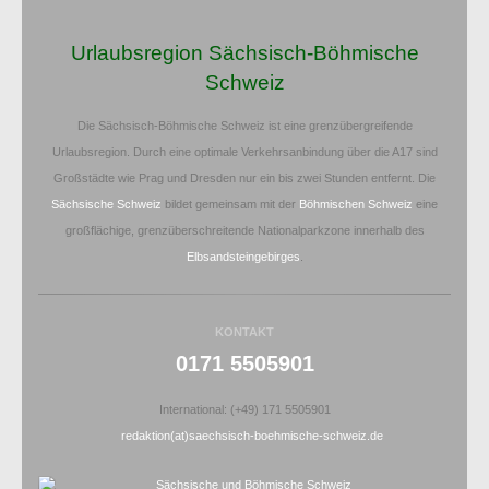
Urlaubsregion Sächsisch-Böhmische
Schweiz
Die Sächsisch-Böhmische Schweiz ist eine grenzübergreifende
Urlaubsregion. Durch eine optimale Verkehrsanbindung über die A17 sind
Großstädte wie Prag und Dresden nur ein bis zwei Stunden entfernt. Die
Sächsische Schweiz
bildet gemeinsam mit der
Böhmischen Schweiz
eine
großflächige, grenzüberschreitende Nationalparkzone innerhalb des
Elbsandsteingebirges
.
KONTAKT
0171 5505901
International: (+49) 171 5505901
redaktion(at)saechsisch-boehmische-schweiz.de