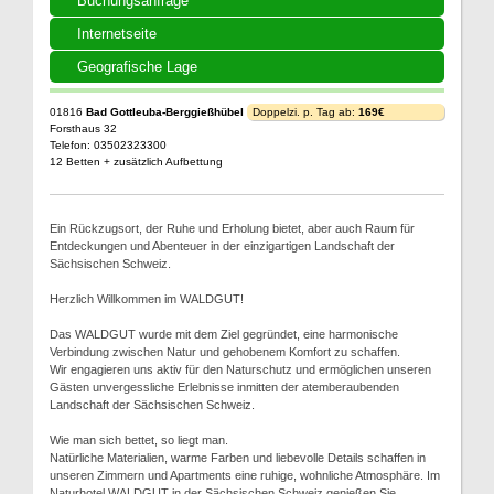
Buchungsanfrage
Internetseite
Geografische Lage
01816
Bad Gottleuba-Berggießhübel
Doppelzi. p. Tag ab:
169€
Forsthaus 32
Telefon: 03502323300
12 Betten + zusätzlich Aufbettung
Ein Rückzugsort, der Ruhe und Erholung bietet, aber auch Raum für
Entdeckungen und Abenteuer in der einzigartigen Landschaft der
Sächsischen Schweiz.
Herzlich Willkommen im WALDGUT!
Das WALDGUT wurde mit dem Ziel gegründet, eine harmonische
Verbindung zwischen Natur und gehobenem Komfort zu schaffen.
Wir engagieren uns aktiv für den Naturschutz und ermöglichen unseren
Gästen unvergessliche Erlebnisse inmitten der atemberaubenden
Landschaft der Sächsischen Schweiz.
Wie man sich bettet, so liegt man.
Natürliche Materialien, warme Farben und liebevolle Details schaffen in
unseren Zimmern und Apartments eine ruhige, wohnliche Atmosphäre. Im
Naturhotel WALDGUT in der Sächsischen Schweiz genießen Sie