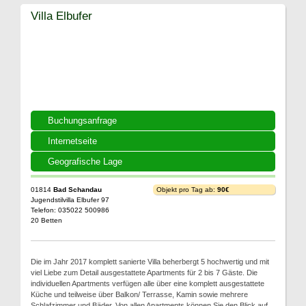
Villa Elbufer
Buchungsanfrage
Internetseite
Geografische Lage
01814
Bad Schandau
Objekt pro Tag ab:
90€
Jugendstilvilla Elbufer 97
Telefon: 035022 500986
20 Betten
Die im Jahr 2017 komplett sanierte Villa beherbergt 5 hochwertig und mit
viel Liebe zum Detail ausgestattete Apartments für 2 bis 7 Gäste. Die
individuellen Apartments verfügen alle über eine komplett ausgestattete
Küche und teilweise über Balkon/ Terrasse, Kamin sowie mehrere
Schlafzimmer und Bäder. Von allen Apartments können Sie den Blick auf