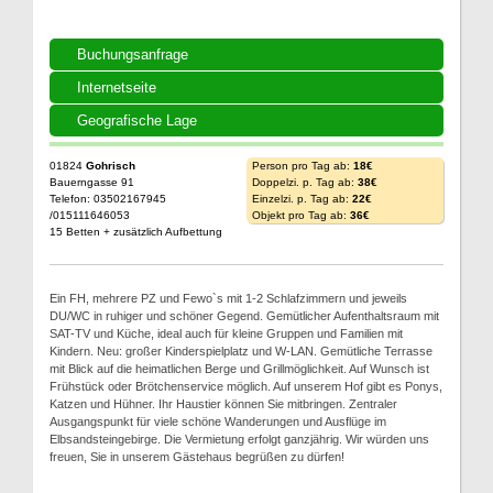
Buchungsanfrage
Internetseite
Geografische Lage
01824
Gohrisch
Person pro Tag ab:
18€
Bauerngasse 91
Doppelzi. p. Tag ab:
38€
Telefon: 03502167945
Einzelzi. p. Tag ab:
22€
/015111646053
Objekt pro Tag ab:
36€
15 Betten + zusätzlich Aufbettung
Ein FH, mehrere PZ und Fewo`s mit 1-2 Schlafzimmern und jeweils
DU/WC in ruhiger und schöner Gegend. Gemütlicher Aufenthaltsraum mit
SAT-TV und Küche, ideal auch für kleine Gruppen und Familien mit
Kindern. Neu: großer Kinderspielplatz und W-LAN. Gemütliche Terrasse
mit Blick auf die heimatlichen Berge und Grillmöglichkeit. Auf Wunsch ist
Frühstück oder Brötchenservice möglich. Auf unserem Hof gibt es Ponys,
Katzen und Hühner. Ihr Haustier können Sie mitbringen. Zentraler
Ausgangspunkt für viele schöne Wanderungen und Ausflüge im
Elbsandsteingebirge. Die Vermietung erfolgt ganzjährig. Wir würden uns
freuen, Sie in unserem Gästehaus begrüßen zu dürfen!