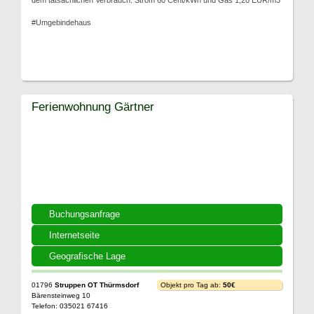
dem tatsächlichen Verbrauch: Strom 60 Cent/kWh und Gas 1,20 EUR/m3
#Umgebindehaus
Ferienwohnung Gärtner
Buchungsanfrage
Internetseite
Geografische Lage
01796
Struppen OT Thürmsdorf
Objekt pro Tag ab:
50€
Bärensteinweg 10
Telefon: 035021 67416