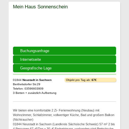
Mein Haus Sonnenschein
Buchungsanfrage
Internetseite
Geografische Lage
01844
Neustadt in Sachsen
Objekt pro Tag ab:
67€
Berthelsdorfer Str.29
Telefon: 03596603909
3 Betten + zusätzlich Aufbettung
Wir bieten eine komfortable 2 Zi- Ferienwohnung (Neubau) mit
Wohnzimmer, Schlafzimmer, vollwertiger Küche, Bad und großem Balkon
(Nichtraucher)
01844 Neustadt in Sachsen (Landkreis Sächsische Schweiz) 57 m² 2 bis
4 Personen 67,-€/Tag + 30,-€ Endreinigung, vorhanden sind Bettwäsche