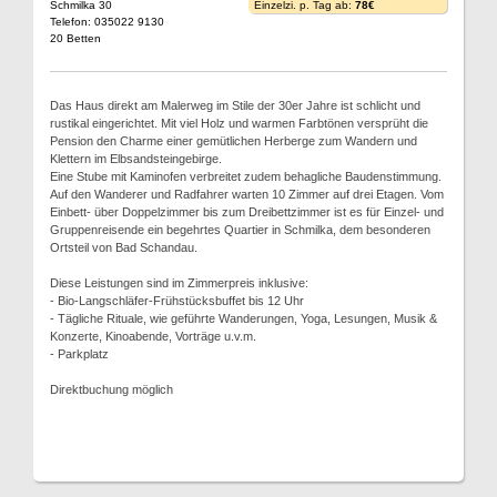
Schmilka 30
Einzelzi. p. Tag ab:
78€
Telefon: 035022 9130
20 Betten
Das Haus direkt am Malerweg im Stile der 30er Jahre ist schlicht und
rustikal eingerichtet. Mit viel Holz und warmen Farbtönen versprüht die
Pension den Charme einer gemütlichen Herberge zum Wandern und
Klettern im Elbsandsteingebirge.
Eine Stube mit Kaminofen verbreitet zudem behagliche Baudenstimmung.
Auf den Wanderer und Radfahrer warten 10 Zimmer auf drei Etagen. Vom
Einbett- über Doppelzimmer bis zum Dreibettzimmer ist es für Einzel- und
Gruppenreisende ein begehrtes Quartier in Schmilka, dem besonderen
Ortsteil von Bad Schandau.
Diese Leistungen sind im Zimmerpreis inklusive:
- Bio-Langschläfer-Frühstücksbuffet bis 12 Uhr
- Tägliche Rituale, wie geführte Wanderungen, Yoga, Lesungen, Musik &
Konzerte, Kinoabende, Vorträge u.v.m.
- Parkplatz
Direktbuchung möglich