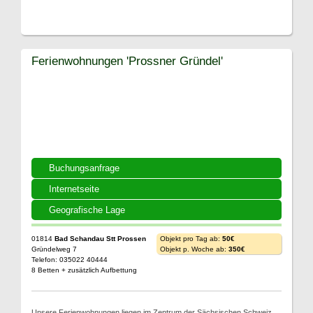
Ferienwohnungen 'Prossner Gründel'
Buchungsanfrage
Internetseite
Geografische Lage
01814
Bad Schandau Stt Prossen
Objekt pro Tag ab:
50€
Gründelweg 7
Objekt p. Woche ab:
350€
Telefon: 035022 40444
8 Betten + zusätzlich Aufbettung
Unsere Ferienwohnungen liegen im Zentrum der Sächsischen Schweiz