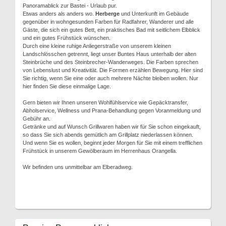
Panoramablick zur Bastei - Urlaub pur.
Etwas anders als anders wo.
Herberge
und Unterkunft im Gebäude
gegenüber in wohngesunden Farben für Radfahrer, Wanderer und alle
Gäste, die sich ein gutes Bett, ein praktisches Bad mit seitlichem Elbblick
und ein gutes Frühstück wünschen.
Durch eine kleine ruhige Anliegerstraße von unserem kleinen
Landschlösschen getrennt, liegt unser Buntes Haus unterhalb der alten
Steinbrüche und des Steinbrecher-Wanderweges. Die Farben sprechen
von Lebenslust und Kreativität. Die Formen erzählen Bewegung. Hier sind
Sie richtig, wenn Sie eine oder auch mehrere Nächte bleiben wollen. Nur
hier finden Sie diese einmalige Lage.
Gern bieten wir Ihnen unseren Wohlfühlservice wie Gepäcktransfer,
Abholservice, Wellness und Prana-Behandlung gegen Voranmeldung und
Gebühr an.
Getränke und auf Wunsch Grillwaren haben wir für Sie schon eingekauft,
so dass Sie sich abends gemütlich am Grillplatz niederlassen können.
Und wenn Sie es wollen, beginnt jeder Morgen für Sie mit einem trefflichen
Frühstück in unserem Gewölberaum im Herrenhaus Orangella.
Wir befinden uns unmittelbar am Elberadweg.