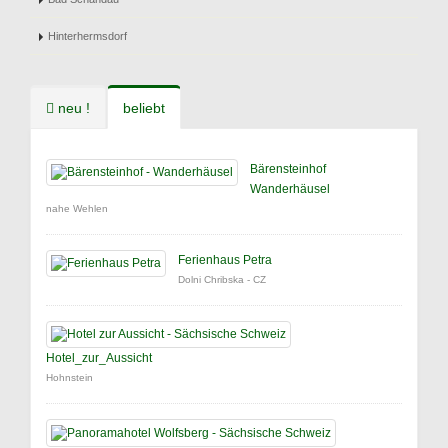
Hinterhermsdorf
neu !
beliebt
Bärensteinhof
Wanderhäusel
nahe Wehlen
Ferienhaus Petra
Dolni Chribska - CZ
Hotel_zur_Aussicht
Hohnstein