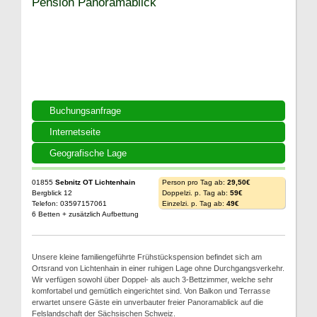
Pension Panoramablick
Buchungsanfrage
Internetseite
Geografische Lage
01855
Sebnitz OT Lichtenhain
Person pro Tag ab:
29,50€
Bergblick 12
Doppelzi. p. Tag ab:
59€
Telefon: 03597157061
Einzelzi. p. Tag ab:
49€
6 Betten + zusätzlich Aufbettung
Unsere kleine familiengeführte Frühstückspension befindet sich am
Ortsrand von Lichtenhain in einer ruhigen Lage ohne Durchgangsverkehr.
Wir verfügen sowohl über Doppel- als auch 3-Bettzimmer, welche sehr
komfortabel und gemütlich eingerichtet sind. Von Balkon und Terrasse
erwartet unsere Gäste ein unverbauter freier Panoramablick auf die
Felslandschaft der Sächsischen Schweiz.