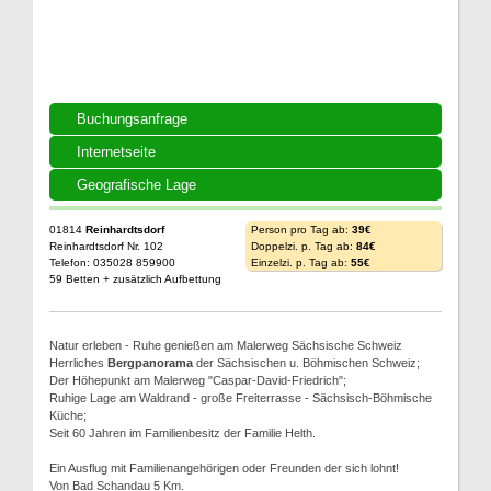
Buchungsanfrage
Internetseite
Geografische Lage
01814
Reinhardtsdorf
Person pro Tag ab:
39€
Reinhardtsdorf Nr. 102
Doppelzi. p. Tag ab:
84€
Telefon: 035028 859900
Einzelzi. p. Tag ab:
55€
59 Betten + zusätzlich Aufbettung
Natur erleben - Ruhe genießen am Malerweg Sächsische Schweiz
Herrliches
Bergpanorama
der Sächsischen u. Böhmischen Schweiz;
Der Höhepunkt am Malerweg "Caspar-David-Friedrich";
Ruhige Lage am Waldrand - große Freiterrasse - Sächsisch-Böhmische
Küche;
Seit 60 Jahren im Familienbesitz der Familie Helth.
Ein Ausflug mit Familienangehörigen oder Freunden der sich lohnt!
Von Bad Schandau 5 Km.