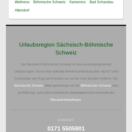
Wellness
Böhmische Schweiz
Kamenice
Bad Schandau
Altendorf
Urlaubsregion Sächsisch-Böhmische
Schweiz
Die Sächsisch-Böhmische Schweiz ist eine grenzübergreifende
Urlaubsregion. Durch eine optimale Verkehrsanbindung über die A17 sind
Großstädte wie Prag und Dresden nur ein bis zwei Stunden entfernt. Die
Sächsische Schweiz
bildet gemeinsam mit der
Böhmischen Schweiz
eine
großflächige, grenzüberschreitende Nationalparkzone innerhalb des
Elbsandsteingebirges
.
KONTAKT
0171 5505901