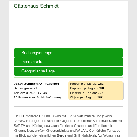
Gästehaus Schmidt
Buchungsanfrage
Internetseite
Geografische Lage
01824
Gohrisch, OT Papstdorf
Person pro Tag ab:
18€
Bauerngasse 91
Doppelzi. p. Tag ab:
38€
Telefon: 035021 67945
Einzelzi. p. Tag ab:
22€
15 Betten + zusätzlich Aufbettung
Objekt pro Tag ab:
36€
Ein FH, mehrere PZ und Fewos mit 1-2 Schlafzimmern und jeweils
DU/WC in ruhiger und schöner Gegend. Gemütlicher Aufenthaltsraum mit
SAT-TV und Küche, ideal auch für kleine Gruppen und Familien mit
Kindern. Neu: großer Kinderspielplatz und W-LAN. Gemütliche Terrasse
mit Blick auf die heimatlichen
Berge
und Grillmöglichkeit. Auf Wunsch ist