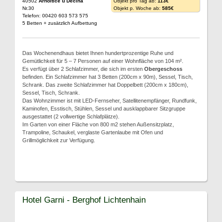
40502
Arnoltice u Děčína
Objekt pro Tag ab:
113€
Nr.30
Objekt p. Woche ab:
585€
Telefon: 00420 603 573 575
5 Betten + zusätzlich Aufbettung
Das Wochenendhaus bietet Ihnen hundertprozentige Ruhe und
Gemütlichkeit für 5 – 7 Personen auf einer Wohnfläche von 104 m².
Es verfügt über 2 Schlafzimmer, die sich im ersten
Obergeschoss
befinden. Ein Schlafzimmer hat 3 Betten (200cm x 90m), Sessel, Tisch,
Schrank. Das zweite Schlafzimmer hat Doppelbett (200cm x 180cm),
Sessel, Tisch, Schrank.
Das Wohnzimmer ist mit LED-Fernseher, Satellitenempfänger, Rundfunk,
Kaminofen, Esstisch, Stühlen, Sessel und ausklappbarer Sitzgruppe
ausgestattet (2 vollwertige Schlafplätze).
Im Garten von einer Fläche von 800 m2 stehen Außensitzplatz,
Trampoline, Schaukel, verglaste Gartenlaube mit Ofen und
Grillmöglichkeit zur Verfügung.
Hotel Garni - Berghof Lichtenhain