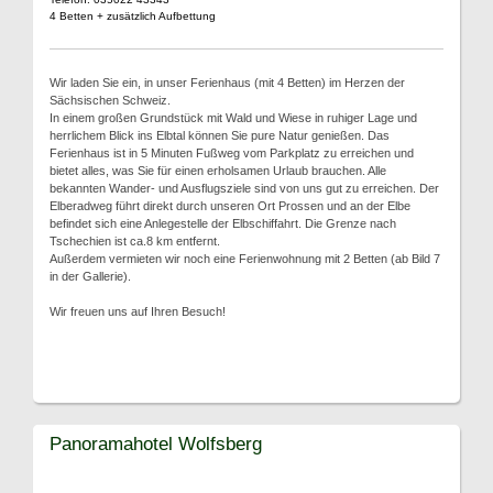
4 Betten + zusätzlich Aufbettung
Wir laden Sie ein, in unser Ferienhaus (mit 4 Betten) im Herzen der
Sächsischen Schweiz.
In einem großen Grundstück mit Wald und Wiese in ruhiger Lage und
herrlichem Blick ins Elbtal können Sie pure Natur genießen. Das
Ferienhaus ist in 5 Minuten Fußweg vom Parkplatz zu erreichen und
bietet alles, was Sie für einen erholsamen Urlaub brauchen. Alle
bekannten Wander- und Ausflugsziele sind von uns gut zu erreichen. Der
Elberadweg führt direkt durch unseren Ort Prossen und an der Elbe
befindet sich eine Anlegestelle der Elbschiffahrt. Die Grenze nach
Tschechien ist ca.8 km entfernt.
Außerdem vermieten wir noch eine Ferienwohnung mit 2 Betten (ab Bild 7
in der Gallerie).
Wir freuen uns auf Ihren Besuch!
Panoramahotel Wolfsberg