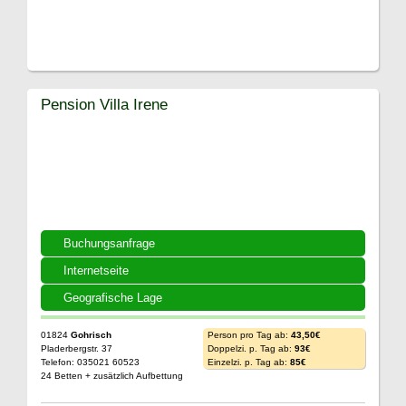
Pension Villa Irene
Buchungsanfrage
Internetseite
Geografische Lage
01824
Gohrisch
Person pro Tag ab:
43,50€
Pladerbergstr. 37
Doppelzi. p. Tag ab:
93€
Telefon: 035021 60523
Einzelzi. p. Tag ab:
85€
24 Betten + zusätzlich Aufbettung