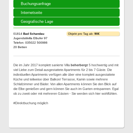
Buchungsanfrage
Internetseite
Geografische Lage
01814
Bad Schandau
Objekt pro Tag ab:
90€
Jugendstilvilla Elbufer 97
Telefon: 035022 500986
20 Betten
Die im Jahr 2017 komplett sanierte Villa
beherbergt
5 hochwertig und mit
viel Liebe zum Detail ausgestattete Apartments für 2 bis 7 Gäste. Die
individuellen Apartments verfügen alle über eine komplett ausgestattete
Küche und teilweise über Balkon/ Terrasse, Kamin sowie mehrere
Schlafzimmer und Bäder. Von allen Apartments können Sie den Blick auf
die Elbe genießen und gern können Sie auch im Garten entspannen. Egal
ob zu zweit oder mit mehreren Gästen - Sie werden sich hier wohlfühlen.
#Direktbuchung möglich