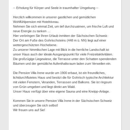
-- Erholung für Körper und Seele in traumhafter Umgebung --
Herzlich willkommen in unserer gastlichen und gemütlichen
Wohlfühlpension mit Hotelniveau.
Nehmen Sie sich einmal Zeit, um tief durchzuatmen, um frische Luft und
neue Energie zu tanken …
Hier verbringen Sie Ihren Urlaub inmitten der Sächsischen Schweiz.
Der Ort am Fuße des Gohrischsteins (448 m ü. NN) liegt auf einer
wettergeschützten Hochebene.
Zu unserer himmlischen Lage mit Blick in die herrliche Landschaft ist
unser Haus auch der ideale Ausgangspunkt für viele Freizeitaktivitäten.
Die großzügige Liegewiese, die Terrasse unter den Schatten spendenden
Bäumen und der gemütliche Aufenthaltsraum laden zum Verweilen ein.
Die Pension Villa Irene wurde um 1900 erbaut, ist ein freundliches,
lichtdurchflutetes Haus und besitzt die für Gohrisch typische Architektur
mit vielen Fenstern, Veranden, Terrassen und Balkons. Sie ist ringsum
von Grün umgeben und liegt direkt am Wald.
Unser Haus verfügt über eine eigene Sauna und eine Kneipp-Anlage.
Kommen Sie in unsere Pension Villa Irene in der Sächsischen Schweiz
und überzeugen Sie sich selbst!
Wir freuen uns auf Sie!