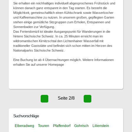
Sie erhalten ein reichhaltiges individuell abgesprochenes Frühstück und
können danach ganz entspannt in den Tag starten. Es besteht die
Möglichkeit, gemeinschaftlich einen Kühlschrank sowie Wasserkocher
und Kaffeemaschine zu nutzen. In unserem großen, gepflegten Garten
stehen einige gemütliche Sitzgruppen zum Erholen, Entspannen und
Sonnenbaden zur Verfügung.
Das Feriendomizil ist idealer Ausgangspunkt für Wanderungen in die
hintere Sächsische Schweiz. In ca. 25 Minuten erreicht man im
wildromantischen Kirnitzschtal den Lichtenhainer Wasserfall mit
traditioneller Gaststätte und befindet sich schon mitten im Herzen des
Nationalparks Sächsische Schweiz.
Eine Buchung ist ab 4 Übernachtungen möglich. Weitere Informationen
erhalten Sie auf unserer Homepage
Seite 2/8
Suchvorschläge
Elberadweg
Touren
Pfaffendorf
Gohrisch
Lilienstein