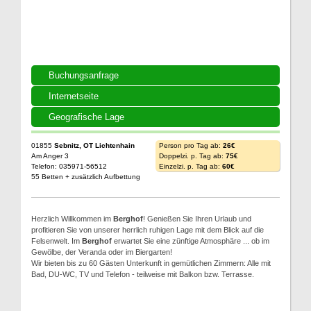
Buchungsanfrage
Internetseite
Geografische Lage
01855
Sebnitz, OT Lichtenhain
Person pro Tag ab:
26€
Am Anger 3
Doppelzi. p. Tag ab:
75€
Telefon: 035971-56512
Einzelzi. p. Tag ab:
60€
55 Betten + zusätzlich Aufbettung
Herzlich Willkommen im
Berghof
! Genießen Sie Ihren Urlaub und
profitieren Sie von unserer herrlich ruhigen Lage mit dem Blick auf die
Felsenwelt. Im
Berghof
erwartet Sie eine zünftige Atmosphäre ... ob im
Gewölbe, der Veranda oder im Biergarten!
Wir bieten bis zu 60 Gästen Unterkunft in gemütlichen Zimmern: Alle mit
Bad, DU-WC, TV und Telefon - teilweise mit Balkon bzw. Terrasse.