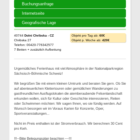
Buchungsanfrage
Internetseite
Geografische Lage
40744
Dolni Chribska - CZ
Objekt pro Tag ab:
60€
Chribska 27
Objekt p. Woche ab:
420€
Telefon: 00420-776342577
7 Betten + zusätzlich Aufbettung
Urgemütliches Ferienhaus mit viel Atmosphäre in der Nationalparkregion
Sächsisch-Böhmische Schweiz!
Wir begrüßen Sie mit einem kleinen Umtrunk und beraten Sie gern. Ob Sie
auf abenteuerlichen Klettertouren oder gemütlichen Wanderungen zu
gastfreundlichen Ausflugslokalen die atemberaubende Felsenlandschaft
erkunden wollen, sich für Kultur oder Geschichte interessieren, Reiten
oder Schwimmen möchten: Wir sagen Ihnen, wo sie fündig werden. Auf
Wunsch besorgen wir im Voraus Karten für Konzerte, Oper,
Sportveranstaltungen...
Nicht im Preis enthalten ist der Stromverbrauch. Wir berechnen 30 Cent
pro Kwh.
!!!--Bitte Belegungsplan beachten ---!!!