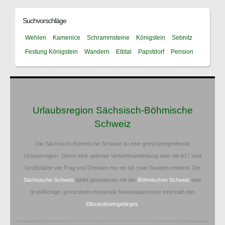
Suchvorschläge
Wehlen
Kamenice
Schrammsteine
Königstein
Sebnitz
Festung Königstein
Wandern
Elbtal
Papstdorf
Pension
Urlaubsregion Sächsisch-Böhmische
Schweiz
Die Sächsisch-Böhmische Schweiz ist eine grenzübergreifende
Urlaubsregion. Durch eine optimale Verkehrsanbindung über die A17 sind
Großstädte wie Prag und Dresden nur ein bis zwei Stunden entfernt. Die
Sächsische Schweiz
bildet gemeinsam mit der
Böhmischen Schweiz
eine
großflächige, grenzüberschreitende Nationalparkzone innerhalb des
Elbsandsteingebirges
.