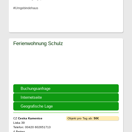
#Umgebindehaus
Ferienwohnung Schulz
Buchungsanfrage
Internetseite
Geografische Lage
CZ
Ceska Kamenice
Objekt pro Tag ab:
50€
Liska 39
Telefon: 00420 602651713
4 Betten