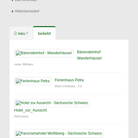
Hinterhermsdorf
neu !
beliebt
Bärensteinhof
Wanderhäusel
nahe Wehlen
Ferienhaus Petra
Dolni Chribska - CZ
Hotel_zur_Aussicht
Hohnstein