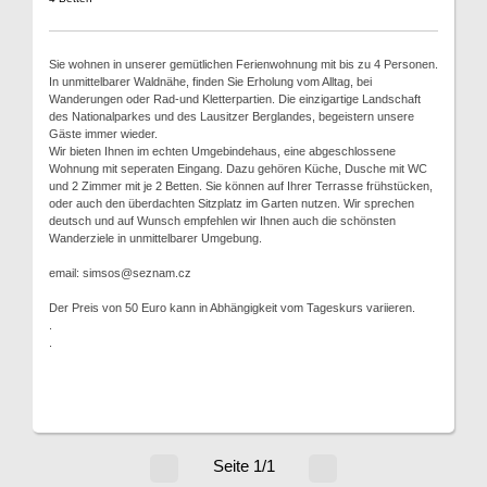
Sie wohnen in unserer gemütlichen Ferienwohnung mit bis zu 4 Personen.
In unmittelbarer Waldnähe, finden Sie Erholung vom Alltag, bei
Wanderungen oder Rad-und Kletterpartien. Die einzigartige Landschaft
des Nationalparkes und des Lausitzer Berglandes, begeistern unsere
Gäste immer wieder.
Wir bieten Ihnen im echten Umgebindehaus, eine abgeschlossene
Wohnung mit seperaten Eingang. Dazu gehören Küche, Dusche mit WC
und 2 Zimmer mit je 2 Betten. Sie können auf Ihrer Terrasse frühstücken,
oder auch den überdachten Sitzplatz im Garten nutzen. Wir sprechen
deutsch und auf Wunsch empfehlen wir Ihnen auch die schönsten
Wanderziele in unmittelbarer Umgebung.
email: simsos@seznam.cz
Der Preis von 50 Euro kann in Abhängigkeit vom Tageskurs variieren.
.
.
Seite 1/1