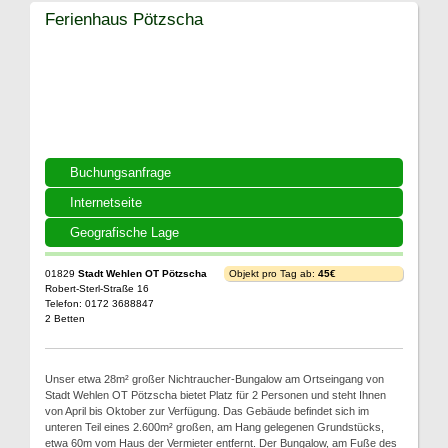
Ferienhaus Pötzscha
Buchungsanfrage
Internetseite
Geografische Lage
01829
Stadt Wehlen OT Pötzscha
Objekt pro Tag ab:
45€
Robert-Sterl-Straße 16
Telefon: 0172 3688847
2 Betten
Unser etwa 28m² großer Nichtraucher-Bungalow am Ortseingang von
Stadt Wehlen OT Pötzscha bietet Platz für 2 Personen und steht Ihnen
von April bis Oktober zur Verfügung. Das Gebäude befindet sich im
unteren Teil eines 2.600m² großen, am Hang gelegenen Grundstücks,
etwa 60m vom Haus der Vermieter entfernt. Der Bungalow, am Fuße des