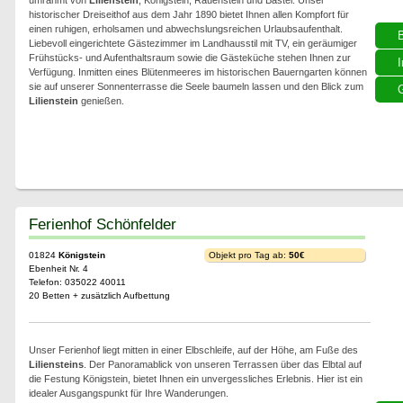
umrahmt von
Lilienstein
, Königstein, Rauenstein und Bastei. Unser
historischer Dreiseithof aus dem Jahr 1890 bietet Ihnen allen Kompfort für
einen ruhigen, erholsamen und abwechslungsreichen Urlaubsaufenthalt.
Liebevoll eingerichtete Gästezimmer im Landhausstil mit TV, ein geräumiger
Frühstücks- und Aufenthaltsraum sowie die Gästeküche stehen Ihnen zur
I
Verfügung. Inmitten eines Blütenmeeres im historischen Bauerngarten können
sie auf unserer Sonnenterrasse die Seele baumeln lassen und den Blick zum
G
Lilienstein
genießen.
Ferienhof Schönfelder
01824
Königstein
Objekt pro Tag ab:
50€
Ebenheit Nr. 4
Telefon: 035022 40011
20 Betten + zusätzlich Aufbettung
Unser Ferienhof liegt mitten in einer Elbschleife, auf der Höhe, am Fuße des
Liliensteins
. Der Panoramablick von unseren Terrassen über das Elbtal auf
die Festung Königstein, bietet Ihnen ein unvergessliches Erlebnis. Hier ist ein
idealer Ausgangspunkt für Ihre Wanderungen.