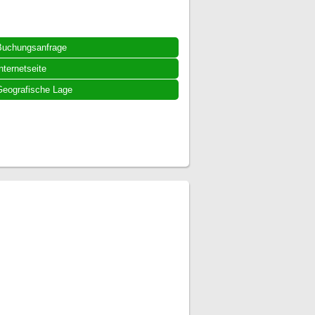
Buchungsanfrage
nternetseite
eografische Lage