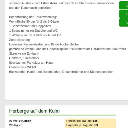
schönen Ausblick zum
Lilienstein
und über das Elbtal zu den Bärensteinen
und den Rauenstein genießen.
I
Beschreibung der Ferienwohnung:
Wohnfläche 50 qm für 2 bis 3 Gäste
G
1 Schlafzimmer mit Doppelbett
1 Badezimmer mit Dusche und WC
1 Wohnraum mit Schlafcouch und TV
Zentralheizung
kostenlos Kinderreisebett und Kinderhochstühlchen
gemütliche Wohnküche mit Geschirrspüler, Elektroherd mit Ceranfeld und Backröhre
Sitzecke mit Eckbank
Grillplatz, Tischtennis
überdachter Parkplatz am Haus
kostenfreies WLAN
Bettwäsche, Hand- und Duschtücher, Geschirrtücher und Küchenutensilien
Herberge auf dem Kulm
01796
Struppen
Person pro Tag ab:
14€
Weißig 7b
Doppelzi. p. Tag ab:
32€