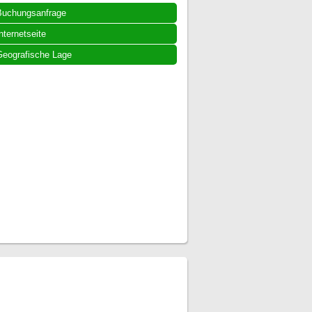
Buchungsanfrage
nternetseite
eografische Lage