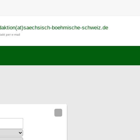
daktion(at)saechsisch-boehmische-schweiz.de
akt per e-mail