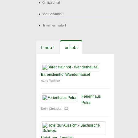
Kirnitzschtal
Bad Schandau
Hinterhermsdorf
neu !
beliebt
Bärensteinhof Wanderhäusel
nahe Wehlen
Ferienhaus
Petra
Dolni Chribska - CZ