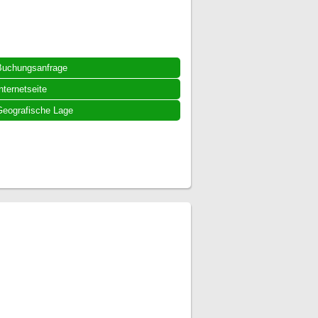
Buchungsanfrage
nternetseite
eografische Lage