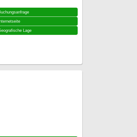
Buchungsanfrage
nternetseite
eografische Lage