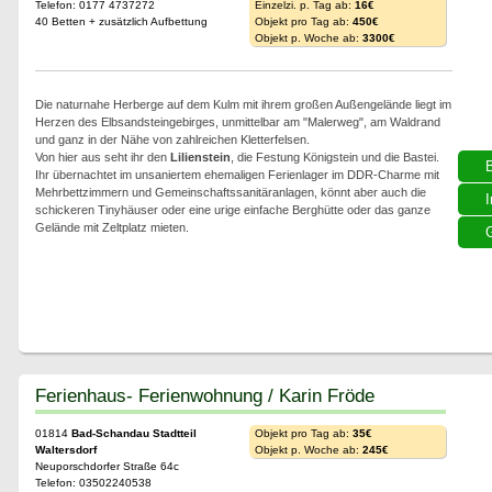
Telefon: 0177 4737272
Einzelzi. p. Tag ab:
16€
40 Betten + zusätzlich Aufbettung
Objekt pro Tag ab:
450€
Objekt p. Woche ab:
3300€
Die naturnahe Herberge auf dem Kulm mit ihrem großen Außengelände liegt im
Herzen des Elbsandsteingebirges, unmittelbar am "Malerweg", am Waldrand
und ganz in der Nähe von zahlreichen Kletterfelsen.
Von hier aus seht ihr den
Lilienstein
, die Festung Königstein und die Bastei.
Ihr übernachtet im unsaniertem ehemaligen Ferienlager im DDR-Charme mit
Mehrbettzimmern und Gemeinschaftssanitäranlagen, könnt aber auch die
I
schickeren Tinyhäuser oder eine urige einfache Berghütte oder das ganze
Gelände mit Zeltplatz mieten.
G
Ferienhaus- Ferienwohnung / Karin Fröde
01814
Bad-Schandau Stadtteil
Objekt pro Tag ab:
35€
Waltersdorf
Objekt p. Woche ab:
245€
Neuporschdorfer Straße 64c
Telefon: 03502240538