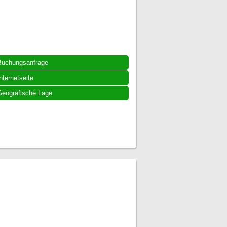
Buchungsanfrage
nternetseite
eografische Lage