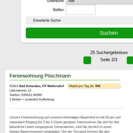
Unterkunft:
Betten:
Erweiterte Suche
25 Suchergebnisse
Seite 2/3
Ferienwohnung Pöschmann
01814
Bad Schandau, OT Waltersdorf
Objekt pro Tag ab:
55€
Liliensteinstr. 21
Telefon: 035022 40596
2 Betten + zusätzlich Aufbettung
Unsere Ferienwohnung auf unserem ehemaligen Bauernhof ist mit 50 qm und
separatem Eingang für 2 bis 3 Gäste geeignet. Interessieren Sie sich für das
bäuerliche Leben vergangener Generationen, sind Sie herzlich in unser
kleines Bauernmuseum eingeladen. Von der Terrasse können Sie den