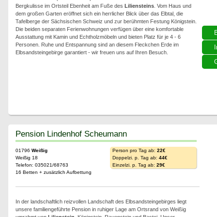
Bergkulisse im Ortsteil Ebenheit am Fuße des
Liliensteins
. Vom Haus und
dem großen Garten eröffnet sich ein herrlicher Blick über das Elbtal, die
Tafelberge der Sächsischen Schweiz und zur berühmten Festung Königstein.
Die beiden separaten Ferienwohnungen verfügen über eine komfortable
Ausstattung mit Kamin und Echtholzmöbeln und bieten Platz für je 4 - 6
Personen. Ruhe und Entspannung sind an diesem Fleckchen Erde im
I
Elbsandsteingebirge garantiert - wir freuen uns auf Ihren Besuch.
G
Pension Lindenhof Scheumann
01796
Weißig
Person pro Tag ab:
22€
Weißig 18
Doppelzi. p. Tag ab:
44€
Telefon: 035021/68763
Einzelzi. p. Tag ab:
29€
16 Betten + zusätzlich Aufbettung
In der landschaftlich reizvollen Landschaft des Elbsandsteingebirges liegt
unsere familiengeführte Pension in ruhiger Lage am Ortsrand von Weißig