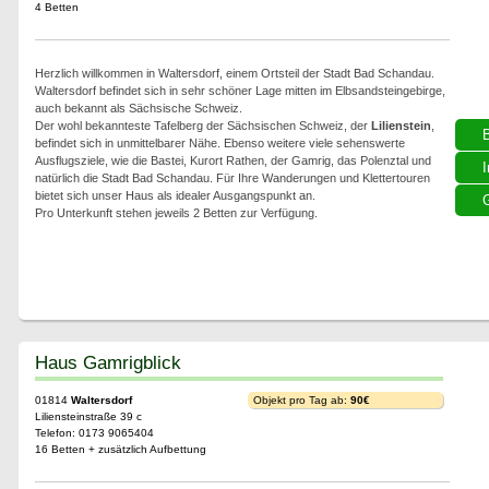
4 Betten
Herzlich willkommen in Waltersdorf, einem Ortsteil der Stadt Bad Schandau.
Waltersdorf befindet sich in sehr schöner Lage mitten im Elbsandsteingebirge,
auch bekannt als Sächsische Schweiz.
Der wohl bekannteste Tafelberg der Sächsischen Schweiz, der
Lilienstein
,
befindet sich in unmittelbarer Nähe. Ebenso weitere viele sehenswerte
Ausflugsziele, wie die Bastei, Kurort Rathen, der Gamrig, das Polenztal und
I
natürlich die Stadt Bad Schandau. Für Ihre Wanderungen und Klettertouren
bietet sich unser Haus als idealer Ausgangspunkt an.
G
Pro Unterkunft stehen jeweils 2 Betten zur Verfügung.
Haus Gamrigblick
01814
Waltersdorf
Objekt pro Tag ab:
90€
Liliensteinstraße 39 c
Telefon: 0173 9065404
16 Betten + zusätzlich Aufbettung