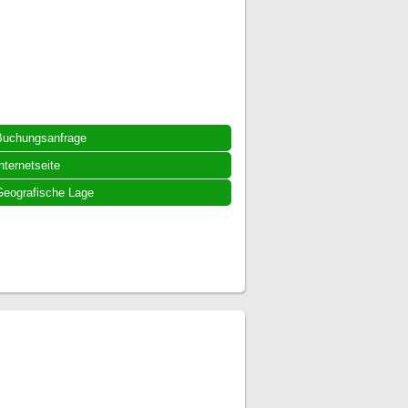
Buchungsanfrage
nternetseite
eografische Lage