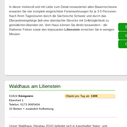
In dieser mühevoll und mit Liebe zum Detail restaurierten alten Bauernscheune
erwarten Sie vier komplett eingerichtete Ferienwohnungen für je 3-5 Personen.
Nach Ihren Tagestouren durch die Sächsische Schweiz und durch das
Elbsandsteingebirge lädt eine überdachte Sitzecke mit Grillmöglichkeit zu
gemütlichen Abenden ein. Vom Haus können Sie direkt loswandern - die
Rathener Felsen sowie den imposanten
Lilienstein
erreichen Sie in wenigen
Minuten.
I
G
Waldhaus am Lilienstein
01824
Königstein
Objekt pro Tag ab:
130€
Ebenheit 1
Telefon: 0173 9065404
10 Betten + zusätzlich Aufbettung
Unser Waldhaus (Neubau 2010) befindet sich in traumhafter Natur- und