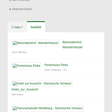
Hinterhermsdorf
neu !
beliebt
Bärensteinhof
Wanderhäusel
nahe Wehlen
Ferienhaus Petra
Dolni Chribska - CZ
Hotel_zur_Aussicht
Hohnstein