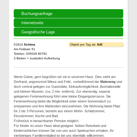
Buchungsanfrage
Internetseite
Geografische Lage
01814
Schöna
Objekt pro Tag ab:
64€
Am Feldrain 51
Telefon: 035028 80781
3 Betten + zusätzlich Aufbettung
Werte Gäste, gern begrüßen wir sie in unserem Haus. Dies steht am
Dorfrand, angrenzend Wiese und Feld., vorbeiführend der
Malerweg
und
doch zentral gelegen zur Gaststätte, Einkaufsmöglichkeit, Bushaltestelle
und kleinen Museen. (ca. 2 min. entfernt). Zur ebenerdig, seperat
gelegenen Ferienwohnung führt eine kleine Eingangsterrasse. Sie
Ferienwohnung bietet die Möglichkeit unter einem Sonnendach zu
entspannen und ihre Mahlzeiten einzunehmen. Die Wohnung bietet Platz
für 2 bis 3 Personen, besteht aus einem Wohn- Schlafzimmer,
Einzelzimmer, Küche und Bad.
Frühstück in benachbarter Pension möglich.
Für Kinder ist unser Haus ideal geeignet. Neben Reisebett und
Kinderstühlchen können Sie von uns auch Spielsachen erhalten. Ihr
vierbeiniges Familienmitglied ist bei uns ebenfalls willkommen.