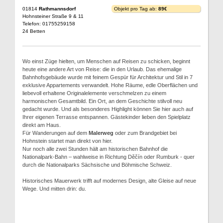
01814
Rathmannsdorf
Objekt pro Tag ab:
89€
Hohnsteiner Straße 9 & 11
Telefon: 01755259158
24 Betten
Wo einst Züge hielten, um Menschen auf Reisen zu schicken, beginnt
heute eine andere Art von Reise: die in den Urlaub. Das ehemalige
Bahnhofsgebäude wurde mit feinem Gespür für Architektur und Stil in 7
exklusive Appartements verwandelt. Hohe Räume, edle Oberflächen und
liebevoll erhaltene Originalelemente verschmelzen zu einem
harmonischen Gesamtbild. Ein Ort, an dem Geschichte stilvoll neu
gedacht wurde. Und als besonderes Highlight können Sie hier auch auf
Ihrer eigenen Terrasse entspannen. Gästekinder lieben den Spielplatz
direkt am Haus.
Für Wanderungen auf dem
Malerweg
oder zum Brandgebiet bei
Hohnstein startet man direkt von hier.
Nur noch alle zwei Stunden hält am historischen Bahnhof die
Nationalpark-Bahn – wahlweise in Richtung Děčín oder Rumburk - quer
durch die Nationalparks Sächsische und Böhmische Schweiz.
Historisches Mauerwerk trifft auf modernes Design, alte Gleise auf neue
Wege. Und mitten drin: du.