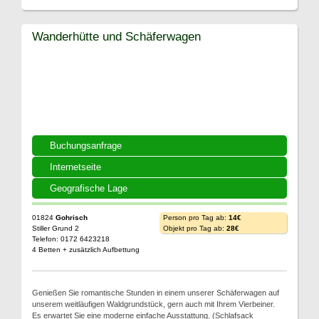
Wanderhütte und Schäferwagen
Buchungsanfrage
Internetseite
Geografische Lage
01824
Gohrisch
Person pro Tag ab:
14€
Stiller Grund 2
Objekt pro Tag ab:
28€
Telefon: 0172 6423218
4 Betten + zusätzlich Aufbettung
Genießen Sie romantische Stunden in einem unserer Schäferwagen auf
unserem weitläufigen Waldgrundstück, gern auch mit Ihrem Vierbeiner.
Es erwartet Sie eine moderne einfache Ausstattung. (Schlafsack