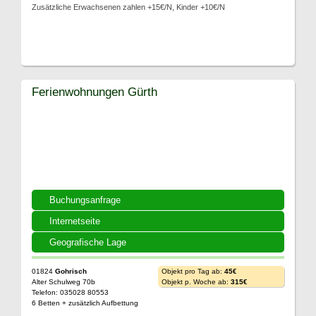
Zusätzliche Erwachsenen zahlen +15€/N, Kinder +10€/N
Ferienwohnungen Gürth
Buchungsanfrage
Internetseite
Geografische Lage
01824
Gohrisch
Objekt pro Tag ab:
45€
Alter Schulweg 70b
Objekt p. Woche ab:
315€
Telefon: 035028 80553
6 Betten + zusätzlich Aufbettung