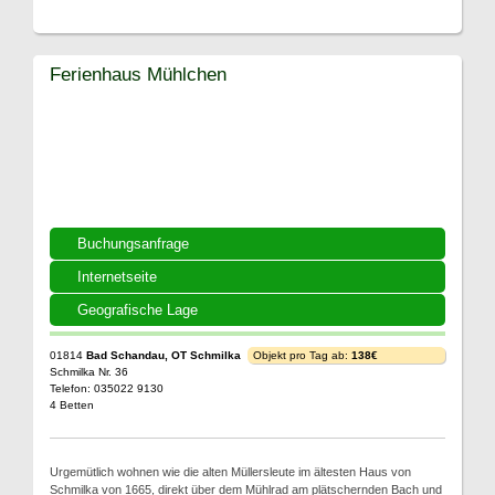
Ferienhaus Mühlchen
Buchungsanfrage
Internetseite
Geografische Lage
01814
Bad Schandau, OT Schmilka
Objekt pro Tag ab:
138€
Schmilka Nr. 36
Telefon: 035022 9130
4 Betten
Urgemütlich wohnen wie die alten Müllersleute im ältesten Haus von
Schmilka von 1665, direkt über dem Mühlrad am plätschernden Bach und