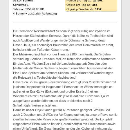
01814
Schöna
Person pro Tag ab:
22,50€
Schulweg 1
Objekt pro Tag ab:
45€
Telefon: 035028 80181
Objekt p. Woche ab:
315€
4 Betten + zusätzlich Aufbettung
Die Gemeinde Reinhardtsdorf-Schöna liegt sehr ruhig und idyllisch im
Herzen der Sächsischen Schweiz. Durch die Nähe zu Tschechien sind
auch Ausflüge und Wanderungen in die Böhmische Schweiz ideal.
Unser Haus, ein ehemaliger Bauernhof, der unter Denkmalschutz steht,
befindet sich am Fuße der Kaiserkrone.
Der
Malerweg
liegt fast vor der Haustür (100m entfernt). Die S-Bahn-
Verbindung: Schöna-Dresden-Meißen bietet eine willkommene Alternative
für das Auto. Mit dem Zug sind die Landeshauptstadt Dresden oder
Meißen als die Wiege Sachsens bequem erreichbar. Außerdem hält der
Elbe-Labe-Sprinter am Bahnhof Schöna und verkürzt bei Wanderungen
die Reisezeit ins Tschechische Nachbarland.
Unsere ca. 75 m2 große Ferienwohnung verfügt über 2 Schlafzimmer mit
je einem Doppelbett für insgesamt 4 Personen. Im Wohnzimmer gibt es
außer einer Ess-Ecke (Eckbank und großer Esstisch) einen
Wohnbereich mit 2 Schlafsofas, die jeweils auf eine Breite von 1,40m
ausgeklappt werden können, so dass problemlos noch 2
Schlafmöglichkeiten entstehen.
Damit ist unser Objekt auch gut für 6 Personen geeignet. Weil im Bad
auch 2 Duschen und 2 WCs zur Verfügung stehen, ist unsere Fewo somit
ideal für befreundete Paare oder große Familien geeignet. Die komplett
eingerichtete Einbauküche hat ein Cerankochfeld mit 4 Kochstellen sowie
einen Umluftherd. Ein Geschirrspüler rundet die Kücheneinrichtung ab.