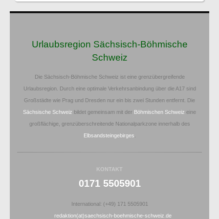
Urlaubsregion Sächsisch-Böhmische
Schweiz
Die Sächsisch-Böhmische Schweiz ist eine grenzübergreifende
Urlaubsregion. Durch eine optimale Verkehrsanbindung über die A17 sind
Großstädte wie Prag und Dresden nur ein bis zwei Stunden entfernt. Die
Sächsische Schweiz
bildet gemeinsam mit der
Böhmischen Schweiz
eine
großflächige, grenzüberschreitende Nationalparkzone innerhalb des
Elbsandsteingebirges
.
KONTAKT
0171 5505901
International: (+49) 171 5505901
redaktion(at)saechsisch-boehmische-schweiz.de