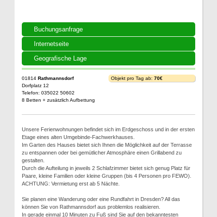
Buchungsanfrage
Internetseite
Geografische Lage
01814
Rathmannsdorf
Objekt pro Tag ab:
70€
Dorfplatz 12
Telefon: 035022 50602
8 Betten + zusätzlich Aufbettung
Unsere Ferienwohnungen befindet sich im Erdgeschoss und in der ersten
Etage eines alten Umgebinde-Fachwerkhauses.
Im Garten des Hauses bietet sich Ihnen die Möglichkeit auf der Terrasse
zu entspannen oder bei gemütlicher Atmosphäre einen Grillabend zu
gestalten.
Durch die Aufteilung in jeweils 2 Schlafzimmer bietet sich genug Platz für
Paare, kleine Familien oder kleine Gruppen (bis 4 Personen pro FEWO).
ACHTUNG: Vermietung erst ab 5 Nächte.
Sie planen eine Wanderung oder eine Rundfahrt in Dresden? All das
können Sie von Rathmannsdorf aus problemlos realisieren.
In gerade einmal 10 Minuten zu Fuß sind Sie auf den bekanntesten