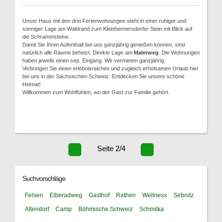
Unser Haus mit den drei Ferienwohnungen steht in einer ruhiger und
sonniger Lage am Waldrand zum Kleinhennersdorfer Stein mit Blick auf
die Schrammsteine.
Damit Sie Ihren Aufenthalt bei uns ganzjährig genießen können, sind
natürlich alle Räume beheizt. Direkte Lage am
Malerweg
. Die Wohnungen
haben jeweils einen sep. Eingang. Wir vermieten ganzjährig.
Verbringen Sie einen erlebnisreichen und zugleich erholsamen Urlaub hier
bei uns in der Sächsischen Schweiz. Entdecken Sie unsere schöne
Heimat!
Willkommen zum Wohlfühlen, wo der Gast zur Familie gehört.
Seite 2/4
Suchvorschläge
Felsen
Elberadweg
Gasthof
Rathen
Wellness
Sebnitz
Altendorf
Camp
Böhmische Schweiz
Schmilka