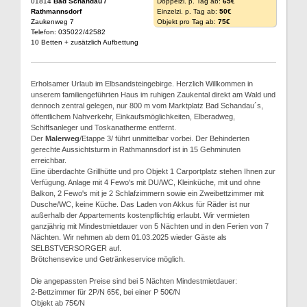
01814
Bad Schandau /
Doppelzi. p. Tag ab:
65€
Rathmannsdorf
Einzelzi. p. Tag ab:
50€
Zaukenweg 7
Objekt pro Tag ab:
75€
Telefon: 035022/42582
10 Betten + zusätzlich Aufbettung
Erholsamer Urlaub im Elbsandsteingebirge. Herzlich Willkommen in
unserem familiengeführten Haus im ruhigen Zaukental direkt am Wald und
dennoch zentral gelegen, nur 800 m vom Marktplatz Bad Schandau´s,
öffentlichem Nahverkehr, Einkaufsmöglichkeiten, Elberadweg,
Schiffsanleger und Toskanatherme entfernt.
Der
Malerweg
/Etappe 3/ führt unmittelbar vorbei. Der Behinderten
gerechte Aussichtsturm in Rathmannsdorf ist in 15 Gehminuten
erreichbar.
Eine überdachte Grillhütte und pro Objekt 1 Carportplatz stehen Ihnen zur
Verfügung. Anlage mit 4 Fewo's mit DU/WC, Kleinküche, mit und ohne
Balkon, 2 Fewo's mit je 2 Schlafzimmern sowie ein Zweibettzimmer mit
Dusche/WC, keine Küche. Das Laden von Akkus für Räder ist nur
außerhalb der Appartements kostenpflichtig erlaubt. Wir vermieten
ganzjährig mit Mindestmietdauer von 5 Nächten und in den Ferien von 7
Nächten. Wir nehmen ab dem 01.03.2025 wieder Gäste als
SELBSTVERSORGER auf.
Brötchensevice und Getränkeservice möglich.
Die angepassten Preise sind bei 5 Nächten Mindestmietdauer:
2-Bettzimmer für 2P/N 65€, bei einer P 50€/N
Objekt ab 75€/N