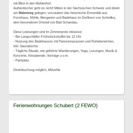
mit Blick in den Mühlenhof.
Authentischer geht es nicht! Mitten in der Sächsischen Schweiz und direkt
am
Malerweg
gelegen, verzaubert das historische Ensemble aus
Forsthaus, Mühle, Biergarten und Badehaus im Dorfkern von Schmilka,
dem besonderen Ortsteil von Bad Schandau.
Diese Leistungen sind im Zimmerpreis inklusive:
- Bio-Langschläfer-Frühstücksbuffet bis 12 Uhr
- Nutzung des Badehauses mit Panoramasaunen und Ruhebereichen,
inkl. Saunatücher
- Tägliche Rituale, wie geführte Wanderungen, Yoga, Lesungen, Musik &
Konzerte, Kinoabende, Vorträge u.v.m.
- Parkplatz
Direktbuchung möglich, #Muehle
Ferienwohnungen Schubert (2 FEWO)