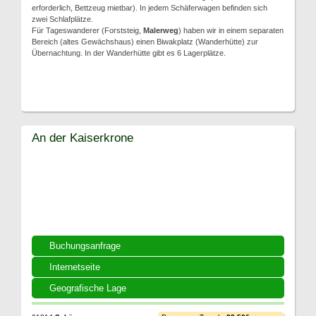
erforderlich, Bettzeug mietbar). In jedem Schäferwagen befinden sich
zwei Schlafplätze.
Für Tageswanderer (Forststeig,
Malerweg
) haben wir in einem separaten
Bereich (altes Gewächshaus) einen Biwakplatz (Wanderhütte) zur
Übernachtung. In der Wanderhütte gibt es 6 Lagerplätze.
An der Kaiserkrone
Buchungsanfrage
Internetseite
Geografische Lage