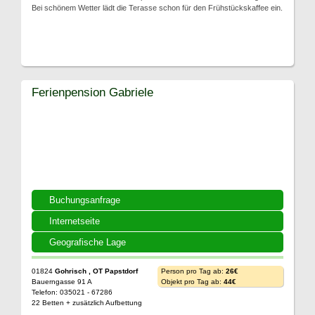
Bei schönem Wetter lädt die Terasse schon für den Frühstückskaffee ein.
Ferienpension Gabriele
Buchungsanfrage
Internetseite
Geografische Lage
01824
Gohrisch , OT Papstdorf
Person pro Tag ab:
26€
Bauerngasse 91 A
Objekt pro Tag ab:
44€
Telefon: 035021 - 67286
22 Betten + zusätzlich Aufbettung