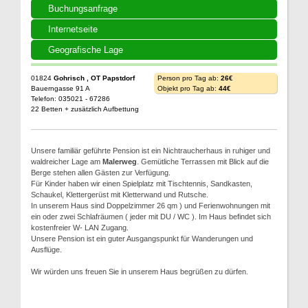
Buchungsanfrage
Internetseite
Geografische Lage
01824
Gohrisch , OT Papstdorf
Person pro Tag ab:
26€
Bauerngasse 91 A
Objekt pro Tag ab:
44€
Telefon: 035021 - 67286
22 Betten + zusätzlich Aufbettung
Unsere familiär geführte Pension ist ein Nichtraucherhaus in ruhiger und
waldreicher Lage am
Malerweg
. Gemütliche Terrassen mit Blick auf die
Berge stehen allen Gästen zur Verfügung.
Für Kinder haben wir einen Spielplatz mit Tischtennis, Sandkasten,
Schaukel, Klettergerüst mit Kletterwand und Rutsche.
In unserem Haus sind Doppelzimmer 26 qm ) und Ferienwohnungen mit
ein oder zwei Schlafräumen ( jeder mit DU / WC ). Im Haus befindet sich
kostenfreier W- LAN Zugang.
Unsere Pension ist ein guter Ausgangspunkt für Wanderungen und
Ausflüge.
Wir würden uns freuen Sie in unserem Haus begrüßen zu dürfen.